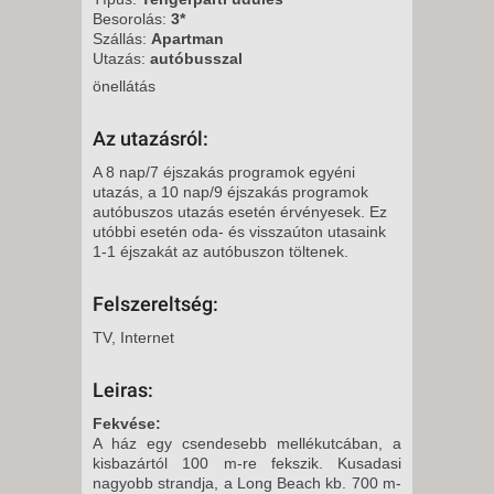
PÉNTEK -
Besorolás:
3*
Szállás:
Apartman
9 NAP / 7 ÉJSZAKA
Utazás:
autóbusszal
2026. SZEPTEMBER 25.,
önellátás
PÉNTEK -
9 NAP / 7 ÉJSZAKA
Az utazásról:
2026. OKTÓBER 02., PÉNTEK -
A 8 nap/7 éjszakás programok egyéni
9 NAP / 7 ÉJSZAKA
utazás, a 10 nap/9 éjszakás programok
autóbuszos utazás esetén érvényesek. Ez
2026. OKTÓBER 09., PÉNTEK -
utóbbi esetén oda- és visszaúton utasaink
9 NAP / 7 ÉJSZAKA
1-1 éjszakát az autóbuszon töltenek.
Felszereltség:
TV, Internet
Leiras:
Fekvése:
A ház egy csendesebb mellékutcában, a
kisbazártól 100 m-re fekszik. Kusadasi
nagyobb strandja, a Long Beach kb. 700 m-