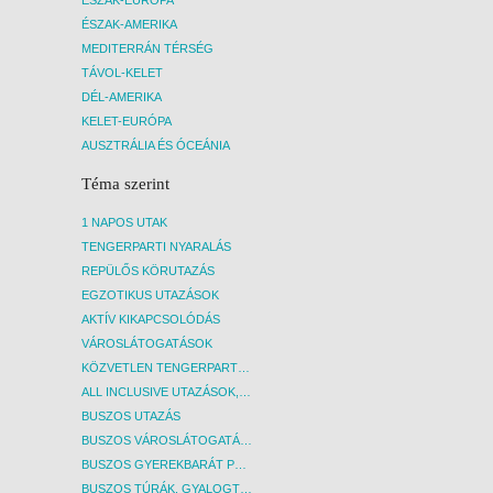
ÉSZAK-AMERIKA
MEDITERRÁN TÉRSÉG
TÁVOL-KELET
DÉL-AMERIKA
KELET-EURÓPA
AUSZTRÁLIA ÉS ÓCEÁNIA
Téma szerint
1 NAPOS UTAK
TENGERPARTI NYARALÁS
REPÜLŐS KÖRUTAZÁS
EGZOTIKUS UTAZÁSOK
AKTÍV KIKAPCSOLÓDÁS
VÁROSLÁTOGATÁSOK
KÖZVETLEN TENGERPARTI SZÁLLÁSOK
ALL INCLUSIVE UTAZÁSOK, NYARALÁSOK
BUSZOS UTAZÁS
BUSZOS VÁROSLÁTOGATÁSOK
BUSZOS GYEREKBARÁT PROGRAMOK
BUSZOS TÚRÁK, GYALOGTÚRÁK