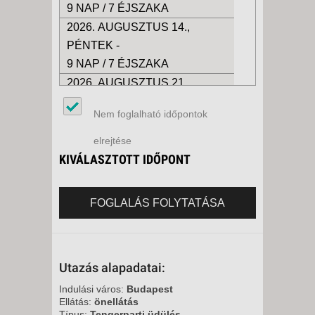
9 NAP / 7 ÉJSZAKA
2026. AUGUSZTUS 14.,
PÉNTEK -
9 NAP / 7 ÉJSZAKA
2026. AUGUSZTUS 21.,
PÉNTEK -
Nem foglalható időpontok
9 NAP / 7 ÉJSZAKA
2026. AUGUSZTUS 28.,
elrejtése
PÉNTEK -
KIVÁLASZTOTT IDŐPONT
9 NAP / 7 ÉJSZAKA
2026. SZEPTEMBER 04.,
FOGLALÁS FOLYTATÁSA
PÉNTEK -
9 NAP / 7 ÉJSZAKA
2026. SZEPTEMBER 11.,
Utazás alapadatai:
PÉNTEK -
9 NAP / 7 ÉJSZAKA
Indulási város:
Budapest
Ellátás:
önellátás
2026. SZEPTEMBER 18.,
Típus:
Tengerparti üdülés