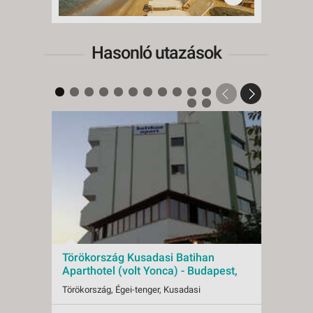
Hasonló utazások
Törökország Kusadasi Batihan
Török
Aparthotel (volt Yonca) - Budapest,
Apart
Busz 3*
Egyé
Törökország, Égei-tenger, Kusadasi
Töröko