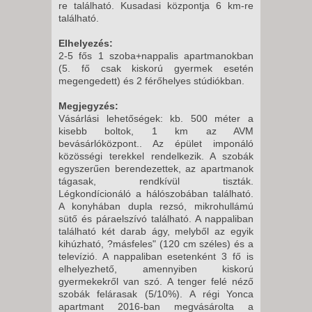
re található. Kusadasi központja 6 km-re
található.
Elhelyezés:
2-5 fős 1 szoba+nappalis apartmanokban
(5. fő csak kiskorú gyermek esetén
megengedett) és 2 férőhelyes stúdiókban.
Megjegyzés:
Vásárlási lehetőségek: kb. 500 méter a
kisebb boltok, 1 km az AVM
bevásárlóközpont.. Az épület imponáló
közösségi terekkel rendelkezik. A szobák
egyszerűen berendezettek, az apartmanok
tágasak, rendkívül tiszták.
Légkondícionáló a hálószobában található.
A konyhában dupla rezsó, mikrohullámú
sütő és páraelszívó található. A nappaliban
található két darab ágy, melyből az egyik
kihúzható, ?másfeles" (120 cm széles) és a
televízió. A nappaliban esetenként 3 fő is
elhelyezhető, amennyiben kiskorú
gyermekekről van szó. A tenger felé néző
szobák felárasak (5/10%). A régi Yonca
apartmant 2016-ban megvásárolta a