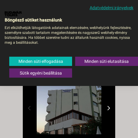
Adatvédelmi irányelvek
MENÜ
Böngésző sütiket használunk
Ezt elküldhetjük látogatóink adatainak elemzésére, webhelyünk fejlesztésére,
személyre szabott tartalom megjelenítésére és nagyszerű webhely-élmény
Törökország Kusadasi
biztosítására. Ha többet szeretne tudni az általunk használt cookies, nyissa
meg a beállításokat.
Batihan Aparthotel (volt
Yonca) - Budapest, Busz
Minden süti elfogadása
Minden süti elutasítása
Törökország
,
Égei-tenger
,
Kusadasi
Sütik egyéni beállítása