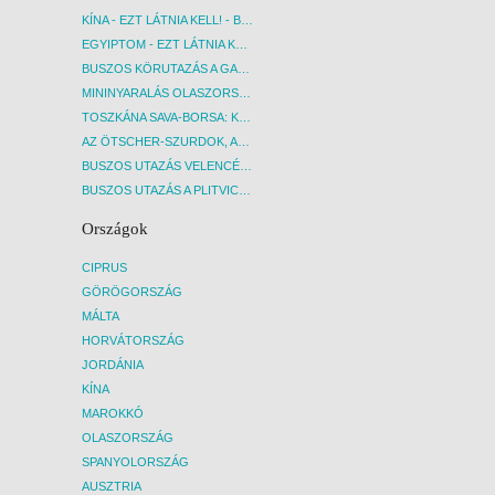
KÍNA - EZT LÁTNIA KELL! - BUDAPEST, REPÜLŐ
EGYIPTOM - EZT LÁTNIA KELL! - BUDAPEST, REPÜLŐ
BUSZOS KÖRUTAZÁS A GARDA-TÓ KÖRNYÉKÉN - BUDAPEST, BUSZ
MININYARALÁS OLASZORSZÁGBAN: ÉSZAK-OLASZ GYÖNGYSZEMEK NYOMÁBAN - BUDAPEST, BUSZ
TOSZKÁNA SAVA-BORSA: KÓSTOLÓK ÉS KULTURÁLIS UTAZÁS - BUDAPEST, BUSZ
AZ ÖTSCHER-SZURDOK, AUSZTRIA GRAND CANYONJA - BUDAPEST, BUSZ
BUSZOS UTAZÁS VELENCÉBE - BUDAPEST, BUSZ
BUSZOS UTAZÁS A PLITVICEI-TAVAK NEMZETI PARKBA - BUDAPEST, BUSZ
Országok
CIPRUS
GÖRÖGORSZÁG
MÁLTA
HORVÁTORSZÁG
JORDÁNIA
KÍNA
MAROKKÓ
OLASZORSZÁG
SPANYOLORSZÁG
AUSZTRIA