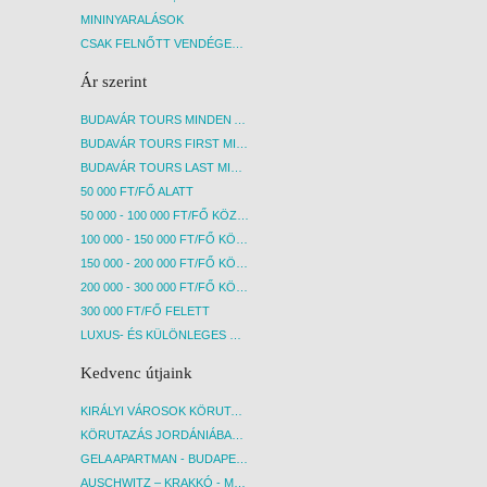
MININYARALÁSOK
CSAK FELNŐTT VENDÉGEKET FOGADÓ SZÁLLÁSOK
Ár szerint
BUDAVÁR TOURS MINDEN AKCIÓS ÚT
BUDAVÁR TOURS FIRST MINUTE AKCIÓS UTAK
BUDAVÁR TOURS LAST MINUTE AKCIÓS UTAK
50 000 FT/FŐ ALATT
50 000 - 100 000 FT/FŐ KÖZÖTT
100 000 - 150 000 FT/FŐ KÖZÖTT
150 000 - 200 000 FT/FŐ KÖZÖTT
200 000 - 300 000 FT/FŐ KÖZÖTT
300 000 FT/FŐ FELETT
LUXUS- ÉS KÜLÖNLEGES UTAK
Kedvenc útjaink
KIRÁLYI VÁROSOK KÖRUTAZÁS KÖZVETLEN REPÜLŐJÁRATTAL - BUDAPEST, REPÜLŐ
KÖRUTAZÁS JORDÁNIÁBAN, HOLT-TENGERI PIHENÉSSEL - BUDAPEST, REPÜLŐ
GELA APARTMAN - BUDAPEST, REPÜLŐ
AUSCHWITZ – KRAKKÓ - MEGRÁZÓ IDŐUTAZÁS! - BUDAPEST, BUSZ