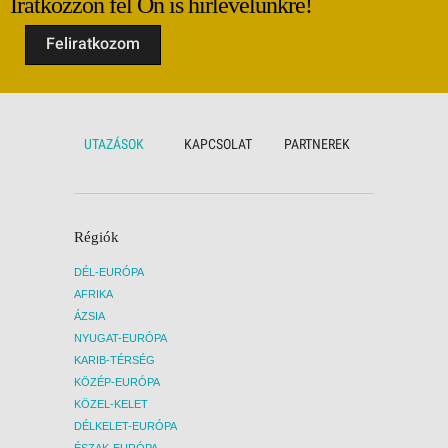
Iratkozzon fel Ön is hírlevelünkre!
Feliratkozom
UTAZÁSOK
KAPCSOLAT
PARTNEREK
Régiók
DÉL-EURÓPA
AFRIKA
ÁZSIA
NYUGAT-EURÓPA
KARIB-TÉRSÉG
KÖZÉP-EURÓPA
KÖZEL-KELET
DÉLKELET-EURÓPA
ÉSZAK-EURÓPA