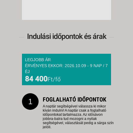
Indulási időpontok és árak
LEGJOBB ÁR
ÉRVÉNYES EKKOR: 2026.10.09 - 9 NAP / 7
ÉJ
84 400
Ft/fő
FOGLALHATÓ IDŐPONTOK
1
A naptár segítségével válassza ki mikor
kíván indulni! A naptár csak a foglalható
időpontokat tartalmazza. Az idősávon
jobbra-balra tud mozogni a nyilak
segítségével, választását pedig a sárga szín
jelöli.