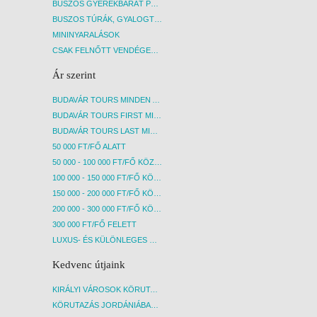
BUSZOS GYEREKBARÁT PROGRAMOK
BUSZOS TÚRÁK, GYALOGTÚRÁK
MININYARALÁSOK
CSAK FELNŐTT VENDÉGEKET FOGADÓ SZÁLLÁSOK
Ár szerint
BUDAVÁR TOURS MINDEN AKCIÓS ÚT
BUDAVÁR TOURS FIRST MINUTE AKCIÓS UTAK
BUDAVÁR TOURS LAST MINUTE AKCIÓS UTAK
50 000 FT/FŐ ALATT
50 000 - 100 000 FT/FŐ KÖZÖTT
100 000 - 150 000 FT/FŐ KÖZÖTT
150 000 - 200 000 FT/FŐ KÖZÖTT
200 000 - 300 000 FT/FŐ KÖZÖTT
300 000 FT/FŐ FELETT
LUXUS- ÉS KÜLÖNLEGES UTAK
Kedvenc útjaink
KIRÁLYI VÁROSOK KÖRUTAZÁS KÖZVETLEN REPÜLŐJÁRATTAL - BUDAPEST, REPÜLŐ
KÖRUTAZÁS JORDÁNIÁBAN, HOLT-TENGERI PIHENÉSSEL - BUDAPEST, REPÜLŐ