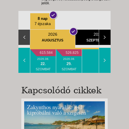
jelöli.
8 nap
7 éjszaka
2026
2026
AUGUSZTUS
SZEPTEMBER
615.584
526.825
2026.08.
2026.08.
22.
29.
SZOMBAT
SZOMBAT
Kapcsolódó cikkek
Zakynthos nyaralás: 8+1
Limone
kipróbálni való a szigeten
a Gard