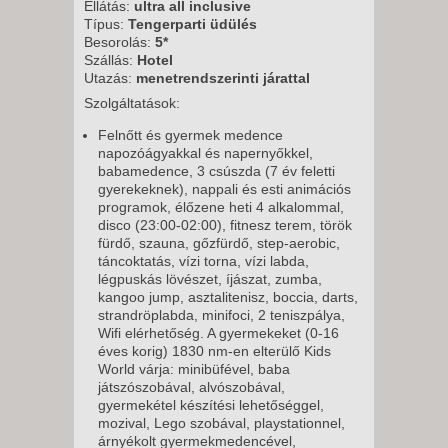
Ellátás:
ultra all inclusive
Típus:
Tengerparti üdülés
Besorolás:
5*
Szállás:
Hotel
Utazás:
menetrendszerinti járattal
Szolgáltatások:
Felnőtt és gyermek medence
napozóágyakkal és napernyőkkel,
babamedence, 3 csúszda (7 év feletti
gyerekeknek), nappali és esti animációs
programok, élőzene heti 4 alkalommal,
disco (23:00-02:00), fitnesz terem, török
fürdő, szauna, gőzfürdő, step-aerobic,
táncoktatás, vízi torna, vízi labda,
légpuskás lövészet, íjászat, zumba,
kangoo jump, asztalitenisz, boccia, darts,
strandröplabda, minifoci, 2 teniszpálya,
Wifi elérhetőség. A gyermekeket (0-16
éves korig) 1830 nm-en elterülő Kids
World várja: minibüfével, baba
játszószobával, alvószobával,
gyermekétel készítési lehetőséggel,
mozival, Lego szobával, playstationnel,
árnyékolt gyermekmedencével,