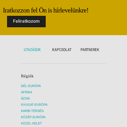
napernyőkkel és napágyakkal • beltéri
napern
medence • relax medence felnőtteknek •
medenc
Iratkozzon fel Ön is hírlevelünkre!
csúszdák • főétterem • bárok (lobby,
csúszd
medence, diszkó, strand) • cukrászda •
medenc
Feliratkozom
animációs programok • esti show • élőzene
animác
• diszkó • fitnesz • vízi játékok • jóga •
• diszk
strandröplabda • vízi gimnasztika • boccia •
strand
ping-pong • darts • wifi • térítés ellenében:
ping-po
SPA központ • törökfürdő • masszázs •
SPA kö
peeling • fodrászat • üzletek • mosoda •
peelin
UTAZÁSOK
KAPCSOLAT
PARTNEREK
orvosi szolgáltatás • autókölcsönzés • vízi
orvosi
sportok a strandon • konferenciaterem
sporto
GYEREKEKNEK
: gyerekmedence • beltéri
GYER
gyerekmedence • csúszdák gyerekeknek •
gyere
miniklub (4-12 év) • játszótér • minidisko •
miniklu
Régiók
etetőszékek • gyermek kocsi térítés
etetős
ellenében
ellené
DÉL-EURÓPA
SZOBÁK
: 335 szoba • erkély vagy terasz •
SZOB
AFRIKA
egyéni légkondicionálás • hajszárító •
egyéni
telefon • széf • TV • minibár (naponta vízzel
telefo
ÁZSIA
feltöltve) • vízforraló • kávé- és teakészítő
feltölt
NYUGAT-EURÓPA
készlet • wifi • standard szobák: 28-30 m²,
készle
KARIB-TÉRSÉG
max. 2+2 vagy 3+1 fő • superior szobák:
max. 2
KÖZÉP-EURÓPA
28-30 m², max. 2 fő • családi szobák: 40-45
28-30 
m², max. 4 fő, 2 hálószoba • swim up
m², ma
KÖZEL-KELET