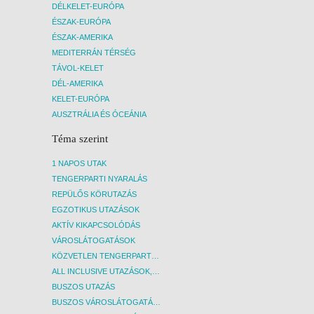
szobák: 28-30 m², max. 2 fő, közvetlen
szobák
DÉLKELET-EURÓPA
medencehasználat • swim up duplex
medenc
ÉSZAK-EURÓPA
szobák: 45-52 m², max. 4 fő, napozó
szobák
ÉSZAK-AMERIKA
terasz, közvetlen medencehasználat
terasz
MEDITERRÁN TÉRSÉG
Felhívjuk Utasaink figyelmét, hogy a
Felhív
csúszdák használatát a szálloda
csúszd
TÁVOL-KELET
életkorhoz és/vagy testmagassághoz
életk
DÉL-AMERIKA
kötheti. A csúszdák működése
köthe
KELET-EURÓPA
szezonális jellegű, ezek feltételeit a
szezon
AUSZTRÁLIA ÉS ÓCEÁNIA
szálloda határozza meg, és fenntartja a
szállo
jogot azok módosítására.
jogot
Téma szerint
A szálloda egyes szolgáltatási csak
A szál
1 NAPOS UTAK
térítés ellenében vehetők igénybe,
téríté
TENGERPARTI NYARALÁS
valamint a szálloda fenntartja a jogot
valami
szolgáltatásainak koncepciójának akár
szolgá
REPÜLŐS KÖRUTAZÁS
szezonon belüli megváltoztatására is,
szezon
EGZOTIKUS UTAZÁSOK
amelyre irodánknak nincs ráhatása! A
amelyr
AKTÍV KIKAPCSOLÓDÁS
térítés ellenében igénybe vehető
téríté
VÁROSLÁTOGATÁSOK
szolgáltatásokról a szálloda recepcióján
szolgá
kérhető bővebb információ.
kérhe
KÖZVETLEN TENGERPARTI SZÁLLÁSOK
ALL INCLUSIVE UTAZÁSOK, NYARALÁSOK
BUSZOS UTAZÁS
BUSZOS VÁROSLÁTOGATÁSOK