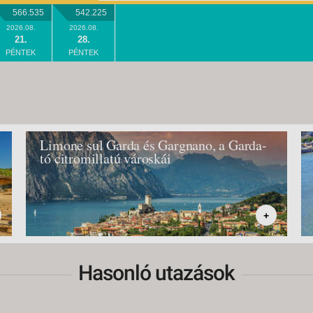
566.535
542.225
2026.08.
2026.08.
21.
28.
PÉNTEK
PÉNTEK
Limone sul Garda és Gargnano, a Garda-
tó citromillatú városkái
+
Hasonló utazások