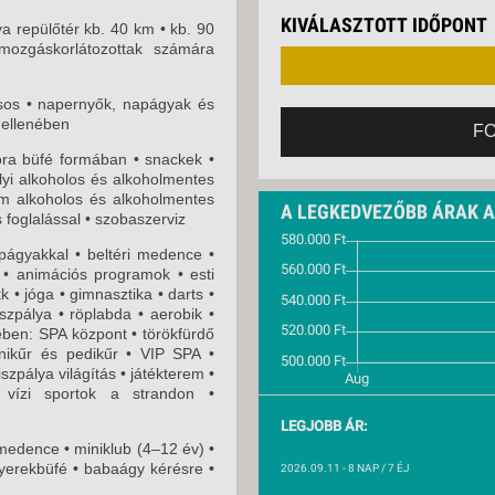
VETLEN
2026. SZEPTEMBER 
KIVÁLASZTOTT IDŐPONT
GERPARTI
a repülőtér kb. 40 km • kb. 90
LLÁSOK
mozgáskorlátozottak számára
LLODÁK
csos • napernyők, napágyak és
SZDÁVAL
 ellenében
F
AVÁR TOURS
sora büfé formában • snackek •
ZÁSOK
lyi alkoholos és alkoholmentes
ium alkoholos és alkoholmentes
A LEGKEDVEZŐBB ÁRAK 
es foglalással • szobaszerviz
ágyakkal • beltéri medence •
 • animációs programok • esti
 • jóga • gimnasztika • darts •
niszpálya • röplabda • aerobik •
nében: SPA központ • törökfürdő
nikűr és pedikűr • VIP SPA •
szpálya világítás • játékterem •
• vízi sportok a strandon •
LEGJOBB ÁR:
edence • miniklub (4–12 év) •
gyerekbüfé • babaágy kérésre •
2026.09.11
- 8 NAP / 7 ÉJ