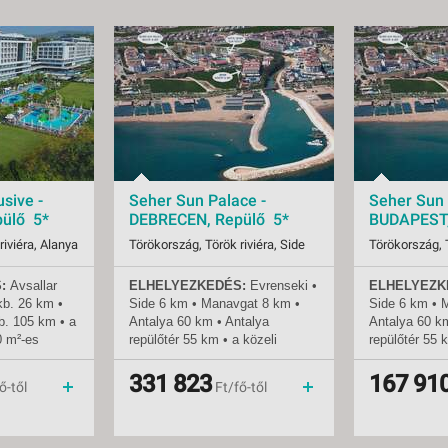
sive -
Seher Sun Palace -
Seher Sun 
ülő 5*
DEBRECEN, Repülő 5*
BUDAPEST,
riviéra, Alanya
Törökország, Török riviéra, Side
Törökország, T
:
Avsallar
ELHELYEZKEDÉS:
Evrenseki
•
ELHELYEZK
08.07-tól
Indulások:
2026.08.14-tól
Indulások:
kb.
26 km •
Side 6 km • Manavgat 8 km •
Side 6 km • 
Időpontok:
5 db
Időpontok:
b.
105 km • a
Antalya 60 km • Antalya
Antalya 60 k
all inclusive
Ellátás:
all inclusive
Ellátás:
0 m²-es
repülőtér 55 km • a közeli
repülőtér 55 
Besorolás:
5*
Besorolás:
városok helyi busszal (dolmus)
városok helyi
Szállás:
Hotel
Szállás:
ak számára
vagy taxival érhetők el • a
vagy taxival é
331 823
167 91
menetrendszerinti járattal
Utazás:
menetrendszerinti járattal
Utazás:
ő-től
Ft/fő-től
szálloda akadálymentesített
szálloda akad
zvetlenül a
TENGERPART:
300 m a
TENGERPAR
 •
szállodától • homokos •
szállodától •
ak és
napernyők, napozóágyak és
napernyők, n