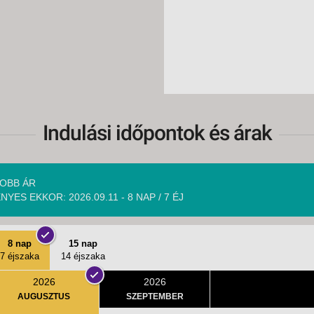
Indulási időpontok és árak
OBB ÁR
NYES EKKOR: 2026.09.11 - 8 NAP / 7 ÉJ
8 nap
15 nap
7 éjszaka
14 éjszaka
2026
2026
AUGUSZTUS
SZEPTEMBER