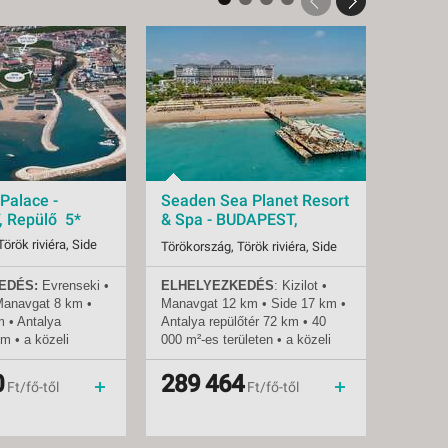
Palace -
Seaden Sea Planet Resort
Seaden
 Repülő 5*
& Spa - BUDAPEST,
& Spa
Repülő 5*
Repül
örök riviéra, Side
Törökország, Török riviéra, Side
Törökors
EDÉS:
Evrenseki
•
ELHELYEZKEDÉS
: Kizilot •
ELHEL
2026.08.12-tól
Indulások:
2026.09.02-tól
Indulás
Manavgat 8 km •
Manavgat 12 km • Side 17 km •
Manavga
88 db
Időpontok:
55 db
Időpont
m • Antalya
Antalya repülőtér 72 km • 40
Antalya
all inclusive
Ellátás:
all inclusive
Ellátás:
km • a közeli
000 m²-es területen • a közeli
000 m²-e
5*
Besorolás:
5*
Besorol
 busszal (dolmus)
városok taxival vagy helyi
városok 
Hotel
Szállás:
Hotel
Szállás:
rhetők el • a
busszal könnyen
busszal
0
289 464
427
menetrendszerinti járattal
Utazás:
menetrendszerinti járattal
Utazás:
Ft/fő-től
Ft/fő-től
álymentesített
megközelíthetők • a szálloda
megköze
T:
300 m a
akadálymentesített
akadály
 homokos •
STRAND:
közvetlenül a
STRAN
apozóágyak és
szállodánál • homokos-kavicsos
szállod