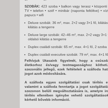
SZOBÁK:
423 szoba • balkon vagy terasz • központi l
TV • telefon • széf • minibár (naponta feltöltve) • víz
papucs • wifi
Deluxe szobák: 36 m², max. 2+2 vagy 3+1 fő, kilátá
kilátás a tengerre
Deluxe large szobák: 42–46 m², max. 2+2 vagy 3+1 f
oldalsó kilátás a tengerre
Duplex családi szobák: 65 m², max. 4+1 fő, 2 szoba
Duplex családi executive szobák: 79 m², max. 4+1 f
Felhívjuk Utasaink figyelmét, hogy a csúszd
életkorhoz és/vagy testmagassághoz köthe
szezonális jellegű, ezek feltételeit a szálloda h
jogot azok módosítására.
A szálloda egyes szolgáltatási csak térítés 
valamint a szálloda fenntartja a jogot szolgálta
szezonon belüli megváltoztatására is, amelyre i
térítés ellenében igénybe vehető szolgáltatáso
kérhető bővebb információ.