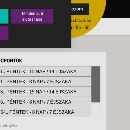
TAK
Feliratkozom
Minden süti
elutasítása
ertekesites@budavartours.hu
TIPPEK
(+36­ 1) 3 - 56 - 56 - 56
VISSZAJELZÉS KÜLDÉSE
IDŐPONTOK
1., PÉNTEK -
15 NAP / 14 ÉJSZAKA
1., PÉNTEK -
8 NAP / 7 ÉJSZAKA
8., PÉNTEK -
15 NAP / 14 ÉJSZAKA
8., PÉNTEK -
8 NAP / 7 ÉJSZAKA
04., PÉNTEK -
8 NAP / 7 ÉJSZAKA
04., PÉNTEK -
15 NAP / 14 ÉJSZAKA
 elrejtése