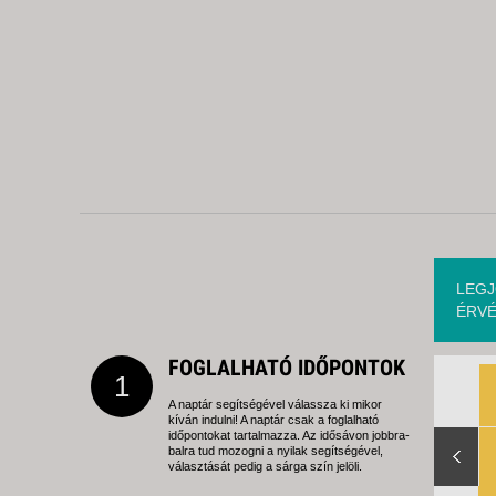
LEGJ
ÉRVÉ
FOGLALHATÓ IDŐPONTOK
1
A naptár segítségével válassza ki mikor
kíván indulni! A naptár csak a foglalható
Slide Right
időpontokat tartalmazza. Az idősávon jobbra-
balra tud mozogni a nyilak segítségével,
választását pedig a sárga szín jelöli.