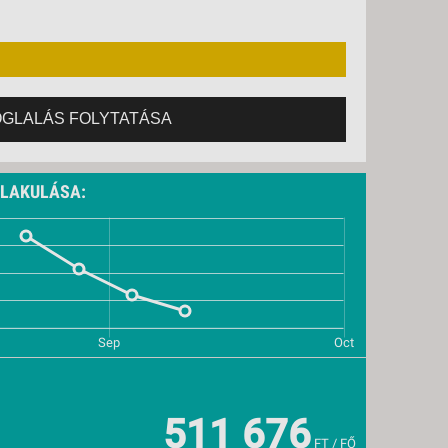
11., PÉNTEK -
8 NAP / 7 ÉJSZAKA
OGLALÁS FOLYTATÁSA
ALAKULÁSA:
511 676
FT / FŐ