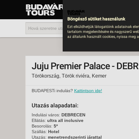
UTAZÁS
LAST MINUTE NYAR
Böngésző sütiket használunk
202
Ezt elküldhetjük látogatóink adatainak ele
tartalom megjelenítésére és nagyszerű web
BUS
az általunk használt cookies, nyissa meg a
TEN
ÜDÜ
Juju Premier Palace - DEB
KÖR
Törökország
,
Török riviéra
,
Kemer
CSA
UTA
BUDAPESTi indulás?
Kattintson ide!
IND
Utazás alapadatai:
AKT
Indulási város:
DEBRECEN
EGZ
Ellátás:
ultra all inclusive
Besorolás:
5*
VÁR
Szállás:
Hotel
Utazás:
menetrendszerinti járattal