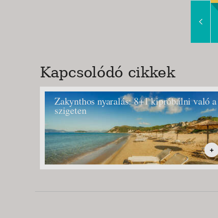
Slide Right
Kapcsolódó cikkek
Zakynthos nyaralás: 8+1 kipróbálni való a
szigeten
+