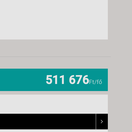
511 676
Ft/fő