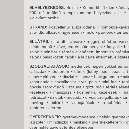
KÖZ
TEN
ELHELYEZKEDÉS:
Beldibi • Kemer kb. 18 km • Antaly
SZÁ
000 m² területű komplexumban helyezkedik el • 
kialakított szoba
SZÁ
STRAND:
közvetlenül a szállodánál • homokos-kavi
CSÚ
strandtörölközők ingyenesen • móló • pavilonok térítés
BUD
ELLÁTÁS:
ultra all inclusive • reggeli, ebéd és vac
UTA
diétás menü • kávé, tea és sütemények • fagylalt • he
italok • minibár • térítés ellenében: import és prém
italok • palackozott italok • à la carte éttermek, előzet
SZOLGÁLTATÁSOK:
medencék napernyőkkel és nap
csúszdák • főétterem • bárok (lobby, pool, beach…)
show • élő zene • diszkó • fitnesz • backgammon • sakk
kosárlabda • asztalitenisz • vízi polo • mini foci • te
boccia • törökfürdő • szauna • gőzfürdő • térítés elle
kezelések • masszázs • kozmetikai kezelések • ma
fodrászat • üzletek • mosoda • orvosi szolgáltatás • teni
bowling • biliárd • videojátékok • autóbérlés 
konferenciaterem
GYEREKEKNEK:
gyermekmedence • beltéri gyermekm
játszótér • minidiszkó • minikino • gyermekétterem • 
gyermekfelügyelet térítés ellenében