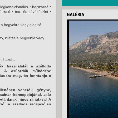
égkondicionálás • hajszárító •
forraló • tea- és kávékészlet •
GALÉRIA
s a hegyekre vagy oldalsó
ő, kilátás a hegyekre vagy
ő, 2 szoba
ák használatát a szálloda
ti. A csúszdák működése
atározza meg, és fenntartja a
ellenében vehetők igénybe,
tásainak koncepciójának akár
rodánknak nincs ráhatása! A
król a szálloda recepcióján