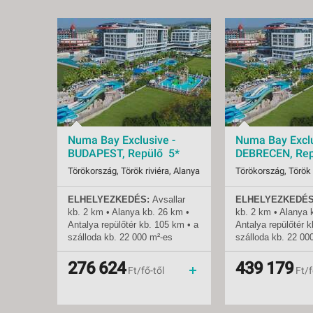
Numa Bay Exclusive -
Numa Bay Exclu
BUDAPEST, Repülő 5*
DEBRECEN, Rep
Törökország, Török riviéra, Alanya
Törökország, Török 
ELHELYEZKEDÉS:
Avsallar
ELHELYEZKEDÉS
Indulások:
2026.08.07-tól
Indulások:
2026.
kb. 2 km • Alanya
kb.
26 km •
kb. 2 km • Alanya
Időpontok:
73 db
Időpontok:
6 db
Antalya repülőtér
kb.
105 km • a
Antalya repülőtér
k
Ellátás:
ultra all inclusive
Ellátás:
ultra 
szálloda
kb.
22 000 m²-es
szálloda
kb.
22 00
Besorolás:
5*
Besorolás:
5*
területen fekszik •
területen fekszik •
Szállás:
Hotel
Szállás:
Hotel
mozgáskorlátozottak számára
mozgáskorlátozott
276 624
439 179
Utazás:
menetrendszerinti járattal
Utazás:
Ft/fő-től
Ft/f
kialakított szoba
kialakított szoba
TENGERPART
: közvetlenül a
TENGERPART
: kö
hotelnél • homokos •
hotelnél • homokos
napernyők, napágyak és
napernyők, napágy