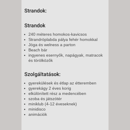
Strandok:
Strandok
240 méteres homokos-kavicsos
Strandröplabda pálya fehér homokkal
Jóga és welness a parton
Beach bár
ingyenes esernyők, napágyak, matracok
és törölközők
Szolgáltatások:
gyerekülések és étlap az étteremben
gyerekágy 2 éves korig
elkülönített rész a medencében
szoba és játszótér
miniklub (4-12 éveseknek)
minidisco
animációk