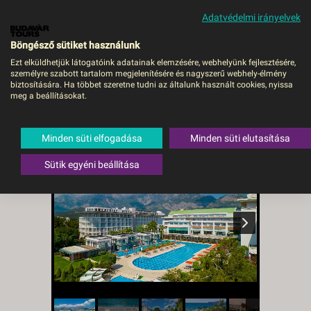
Adatvédelmi irányelvek
MENÜ
Böngésző sütiket használunk
Ezt elküldhetjük látogatóink adatainak elemzésére, webhelyünk fejlesztésére,
személyre szabott tartalom megjelenítésére és nagyszerű webhely-élmény
Hotel Kilikya Palace -
biztosítására. Ha többet szeretne tudni az általunk használt cookies, nyissa
meg a beállításokat.
Temesvár, Repülő
Törökország
,
Török riviéra
,
Kemer
Minden süti elfogadása
Minden süti elutasítása
Sütik egyéni beállítása