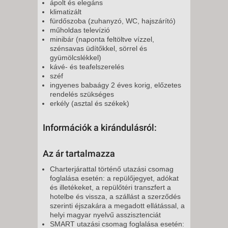
ápolt és elegáns
klimatizált
fürdőszoba (zuhanyzó, WC, hajszárító)
műholdas televízió
minibár (naponta feltöltve vízzel,
szénsavas üdítőkkel, sörrel és
gyümölcslékkel)
kávé- és teafelszerelés
széf
ingyenes babaágy 2 éves korig, előzetes
rendelés szükséges
erkély (asztal és székek)
Információk a kirándulásról:
Az ár tartalmazza
Charterjárattal történő utazási csomag
foglalása esetén: a repülőjegyet, adókat
és illetékeket, a repülőtéri transzfert a
hotelbe és vissza, a szállást a szerződés
szerinti éjszakára a megadott ellátással, a
helyi magyar nyelvű asszisztenciát
SMART utazási csomag foglalása esetén: