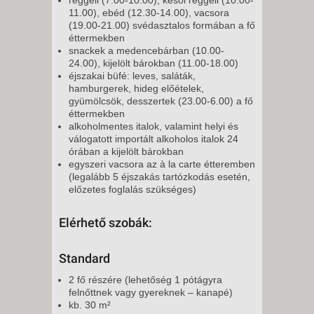
11.00), ebéd (12.30-14.00), vacsora
(19.00-21.00) svédasztalos formában a fő
éttermekben
snackek a medencebárban (10.00-
24.00), kijelölt bárokban (11.00-18.00)
éjszakai büfé: leves, saláták,
hamburgerek, hideg előételek,
gyümölcsök, desszertek (23.00-6.00) a fő
éttermekben
alkoholmentes italok, valamint helyi és
válogatott importált alkoholos italok 24
órában a kijelölt bárokban
egyszeri vacsora az à la carte étteremben
(legalább 5 éjszakás tartózkodás esetén,
előzetes foglalás szükséges)
Elérhető szobák:
Standard
2 fő részére (lehetőség 1 pótágyra
felnőttnek vagy gyereknek – kanapé)
kb. 30 m²