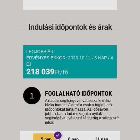
Indulási időpontok és árak
LEGJOBB ÁR
ÉRVÉNYES EKKOR: 2026.10.11 - 5 NAP / 4
ÉJ
218 039
Ft/fő
FOGLALHATÓ IDŐPONTOK
1
A naptár segítségével válassza ki mikor
kíván indulni! A naptár csak a foglalható
időpontokat tartalmazza. Az idősávon
jobbra-balra tud mozogni a nyilak
segítségével, választását pedig a sárga szín
jelöli.
5 nap
8 nap
11 nap