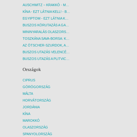
AUSCHWITZ – KRAKKÓ - MEGRÁZÓ IDŐUTAZÁS! - BUDAPEST, BUSZ
KÍNA - EZT LÁTNIA KELL! - BUDAPEST, REPÜLŐ
EGYIPTOM - EZT LÁTNIA KELL! - BUDAPEST, REPÜLŐ
BUSZOS KÖRUTAZÁS A GARDA-TÓ KÖRNYÉKÉN - BUDAPEST, BUSZ
MININYARALÁS OLASZORSZÁGBAN: ÉSZAK-OLASZ GYÖNGYSZEMEK NYOMÁBAN - BUDAPEST, BUSZ
TOSZKÁNA SAVA-BORSA: KÓSTOLÓK ÉS KULTURÁLIS UTAZÁS - BUDAPEST, BUSZ
AZ ÖTSCHER-SZURDOK, AUSZTRIA GRAND CANYONJA - BUDAPEST, BUSZ
BUSZOS UTAZÁS VELENCÉBE - BUDAPEST, BUSZ
BUSZOS UTAZÁS A PLITVICEI-TAVAK NEMZETI PARKBA - BUDAPEST, BUSZ
Országok
CIPRUS
GÖRÖGORSZÁG
MÁLTA
HORVÁTORSZÁG
JORDÁNIA
KÍNA
MAROKKÓ
OLASZORSZÁG
SPANYOLORSZÁG