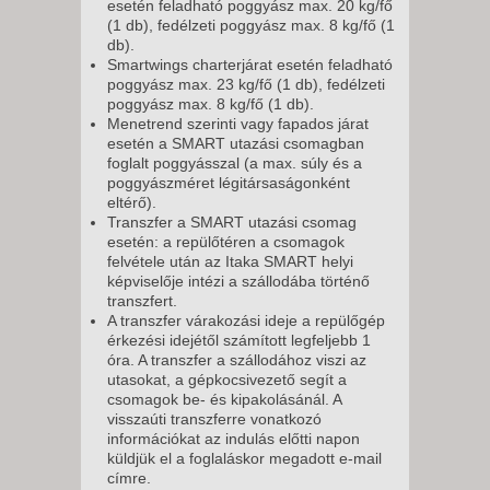
esetén feladható poggyász max. 20 kg/fő
(1 db), fedélzeti poggyász max. 8 kg/fő (1
db).
Smartwings charterjárat esetén feladható
poggyász max. 23 kg/fő (1 db), fedélzeti
poggyász max. 8 kg/fő (1 db).
Menetrend szerinti vagy fapados járat
esetén a SMART utazási csomagban
foglalt poggyásszal (a max. súly és a
poggyászméret légitársaságonként
eltérő).
Transzfer a SMART utazási csomag
esetén: a repülőtéren a csomagok
felvétele után az Itaka SMART helyi
képviselője intézi a szállodába történő
transzfert.
A transzfer várakozási ideje a repülőgép
érkezési idejétől számított legfeljebb 1
óra. A transzfer a szállodához viszi az
utasokat, a gépkocsivezető segít a
csomagok be- és kipakolásánál. A
visszaúti transzferre vonatkozó
információkat az indulás előtti napon
küldjük el a foglaláskor megadott e-mail
címre.