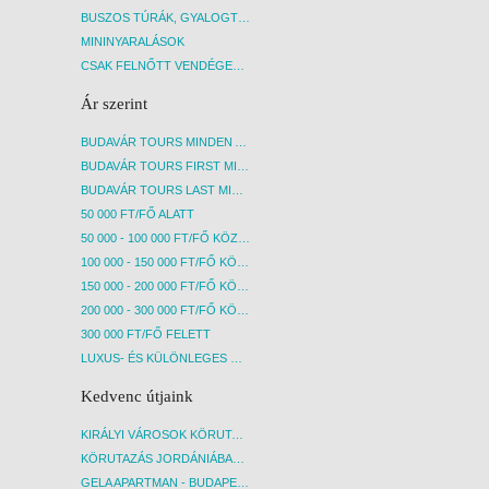
BUSZOS TÚRÁK, GYALOGTÚRÁK
MININYARALÁSOK
CSAK FELNŐTT VENDÉGEKET FOGADÓ SZÁLLÁSOK
Ár szerint
BUDAVÁR TOURS MINDEN AKCIÓS ÚT
BUDAVÁR TOURS FIRST MINUTE AKCIÓS UTAK
BUDAVÁR TOURS LAST MINUTE AKCIÓS UTAK
50 000 FT/FŐ ALATT
50 000 - 100 000 FT/FŐ KÖZÖTT
100 000 - 150 000 FT/FŐ KÖZÖTT
150 000 - 200 000 FT/FŐ KÖZÖTT
200 000 - 300 000 FT/FŐ KÖZÖTT
300 000 FT/FŐ FELETT
LUXUS- ÉS KÜLÖNLEGES UTAK
Kedvenc útjaink
KIRÁLYI VÁROSOK KÖRUTAZÁS KÖZVETLEN REPÜLŐJÁRATTAL - BUDAPEST, REPÜLŐ
KÖRUTAZÁS JORDÁNIÁBAN, HOLT-TENGERI PIHENÉSSEL - BUDAPEST, REPÜLŐ
GELA APARTMAN - BUDAPEST, REPÜLŐ