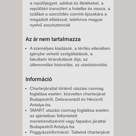
a repülőjegyet, adókat és illetékeket, a
repülőtéri transzfert a hotelbe és vissza, a
szállást a szerződés szerinti éjszakára a
megadott ellátással, telefonos magyar
nyelvű asszisztenciát
Az ár nem tartalmazza
A személyes kiadások, a térítés ellenében
igénybe vehető szolgáltatások, a
fakultatív kirándulások díja, az
útlemondási biztosítás, az utasbiztosítás.
Információ
Charterjárattal történő utazási csomag
foglalása esetén: közvetlen charterjárat
Budapestről, Debrecenből és Hévízről
Antalya-ba.
SMART utazási csomag foglalása esetén:
az ajánlatban feltüntetett
menetrendszerinti vagy fapados járattal
Budapestről Antalya-ba
Poggyászinformáció: Tailwind charterjárat