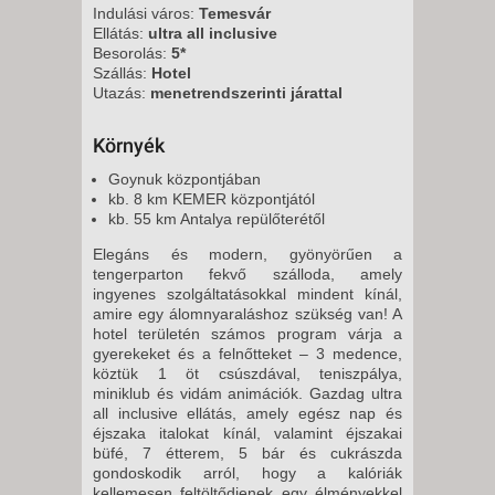
15 NAP / 14 ÉJSZAKA
Indulási város:
Temesvár
Ellátás:
ultra all inclusive
2026. SZEPTEMBER 10.,
Besorolás:
5*
CSÜTÖRTÖK -
Szállás:
Hotel
Utazás:
menetrendszerinti járattal
11 NAP / 10 ÉJSZAKA
2026. SZEPTEMBER 13.,
Környék
VASÁRNAP -
Goynuk központjában
8 NAP / 7 ÉJSZAKA
kb. 8 km KEMER központjától
2026. SZEPTEMBER 13.,
kb. 55 km Antalya repülőterétől
VASÁRNAP -
Elegáns és modern, gyönyörűen a
15 NAP / 14 ÉJSZAKA
tengerparton fekvő szálloda, amely
ingyenes szolgáltatásokkal mindent kínál,
2026. SZEPTEMBER 13.,
amire egy álomnyaraláshoz szükség van! A
VASÁRNAP -
hotel területén számos program várja a
gyerekeket és a felnőtteket – 3 medence,
12 NAP / 11 ÉJSZAKA
köztük 1 öt csúszdával, teniszpálya,
2026. SZEPTEMBER 13.,
miniklub és vidám animációk. Gazdag ultra
all inclusive ellátás, amely egész nap és
VASÁRNAP -
éjszaka italokat kínál, valamint éjszakai
5 NAP / 4 ÉJSZAKA
büfé, 7 étterem, 5 bár és cukrászda
gondoskodik arról, hogy a kalóriák
2026. SZEPTEMBER 17.,
kellemesen feltöltődjenek egy élményekkel