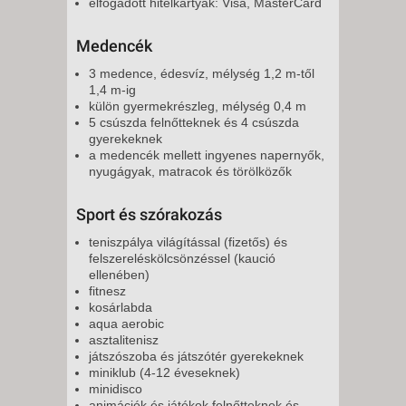
elfogadott hitelkártyák: Visa, MasterCard
Medencék
3 medence, édesvíz, mélység 1,2 m-től
1,4 m-ig
külön gyermekrészleg, mélység 0,4 m
5 csúszda felnőtteknek és 4 csúszda
gyerekeknek
a medencék mellett ingyenes napernyők,
nyugágyak, matracok és törölközők
Sport és szórakozás
teniszpálya világítással (fizetős) és
felszereléskölcsönzéssel (kaució
ellenében)
fitnesz
kosárlabda
aqua aerobic
asztalitenisz
játszószoba és játszótér gyerekeknek
miniklub (4-12 éveseknek)
minidisco
animációk és játékok felnőtteknek és