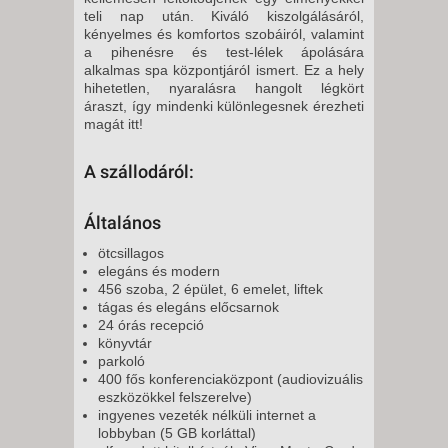
CSÜTÖRTÖK -
teli nap után. Kiváló kiszolgálásáról,
11 NAP / 10 ÉJSZAKA
kényelmes és komfortos szobáiról, valamint
a pihenésre és test-lélek ápolására
2026. SZEPTEMBER 17.,
alkalmas spa központjáról ismert. Ez a hely
CSÜTÖRTÖK -
hihetetlen, nyaralásra hangolt légkört
áraszt, így mindenki különlegesnek érezheti
8 NAP / 7 ÉJSZAKA
magát itt!
2026. SZEPTEMBER 20.,
VASÁRNAP -
A szállodáról:
5 NAP / 4 ÉJSZAKA
2026. SZEPTEMBER 20.,
Általános
VASÁRNAP -
ötcsillagos
8 NAP / 7 ÉJSZAKA
elegáns és modern
456 szoba, 2 épület, 6 emelet, liftek
2026. OKTÓBER 11.,
tágas és elegáns előcsarnok
VASÁRNAP -
24 órás recepció
könyvtár
5 NAP / 4 ÉJSZAKA
parkoló
400 fős konferenciaközpont (audiovizuális
eszközökkel felszerelve)
ingyenes vezeték nélküli internet a
lobbyban (5 GB korláttal)