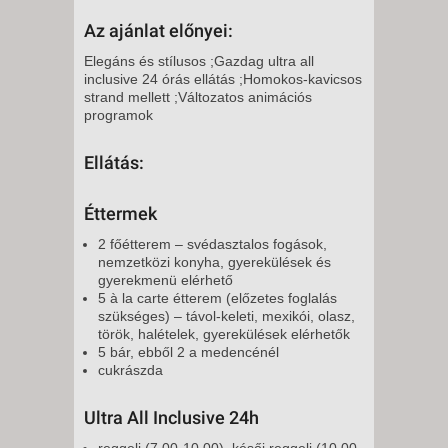
Az ajánlat előnyei:
Elegáns és stílusos ;Gazdag ultra all
inclusive 24 órás ellátás ;Homokos-kavicsos
strand mellett ;Változatos animációs
programok
Ellátás:
Éttermek
2 főétterem – svédasztalos fogások,
nemzetközi konyha, gyerekülések és
gyerekmenü elérhető
5 à la carte étterem (előzetes foglalás
szükséges) – távol-keleti, mexikói, olasz,
török, halételek, gyerekülések elérhetők
5 bár, ebből 2 a medencénél
cukrászda
Ultra All Inclusive 24h
reggeli (7.00-10.00), késői reggeli (10.00-