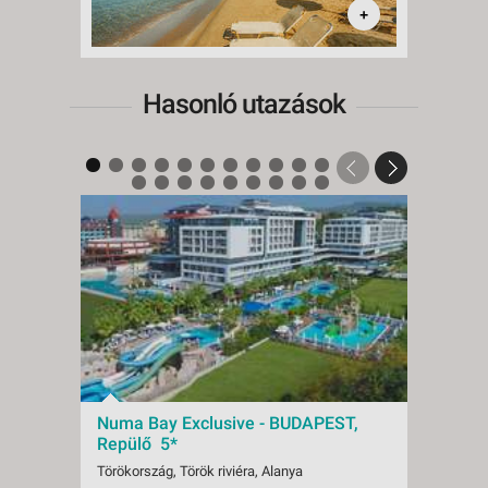
+
Hasonló utazások
Numa Bay Exclusive - BUDAPEST,
Numa
Repülő 5*
Repü
Törökország, Török riviéra, Alanya
Törökor