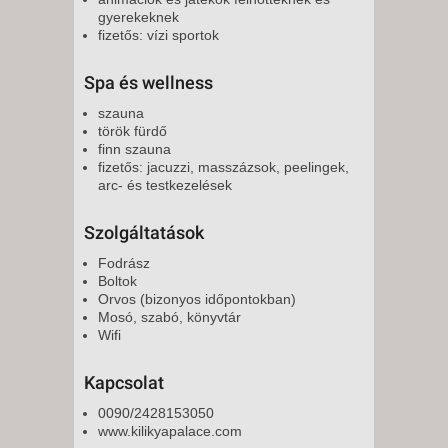
gyerekeknek
fizetős: vízi sportok
Spa és wellness
szauna
török fürdő
finn szauna
fizetős: jacuzzi, masszázsok, peelingek,
arc- és testkezelések
Szolgáltatások
Fodrász
Boltok
Orvos (bizonyos időpontokban)
Mosó, szabó, könyvtár
Wifi
Kapcsolat
0090/2428153050
www.kilikyapalace.com