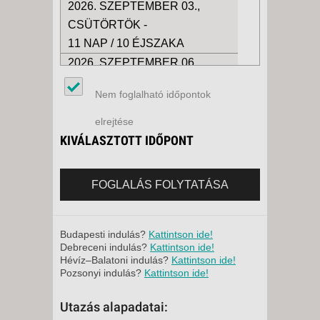
2026. SZEPTEMBER 03.,
CSÜTÖRTÖK -
11 NAP / 10 ÉJSZAKA
2026. SZEPTEMBER 06.,
VASÁRNAP -
Nem foglalható időpontok
15 NAP / 14 ÉJSZAKA
2026. SZEPTEMBER 06.,
elrejtése
VASÁRNAP -
KIVÁLASZTOTT IDŐPONT
8 NAP / 7 ÉJSZAKA
2026. SZEPTEMBER 06.,
FOGLALÁS FOLYTATÁSA
VASÁRNAP -
12 NAP / 11 ÉJSZAKA
2026. SZEPTEMBER 10.,
Budapesti indulás?
Kattintson ide!
Debreceni indulás?
Kattintson ide!
CSÜTÖRTÖK -
Hévíz–Balatoni indulás?
Kattintson ide!
8 NAP / 7 ÉJSZAKA
Pozsonyi indulás?
Kattintson ide!
2026. SZEPTEMBER 10.,
Utazás alapadatai:
CSÜTÖRTÖK -