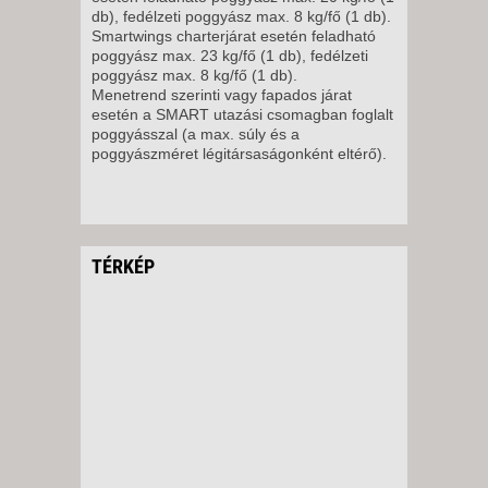
db), fedélzeti poggyász max. 8 kg/fő (1 db).
Smartwings charterjárat esetén feladható
poggyász max. 23 kg/fő (1 db), fedélzeti
poggyász max. 8 kg/fő (1 db).
Menetrend szerinti vagy fapados járat
esetén a SMART utazási csomagban foglalt
poggyásszal (a max. súly és a
poggyászméret légitársaságonként eltérő).
TÉRKÉP