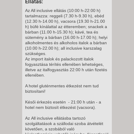
Ellátás:
Az All inclusive ellátás (10:00 h-22:00 h)
tartalmazza: reggeli (7.30 h-9.30 h), ebéd
(12.30 h-14.00 h), vacsora (19.30 h-21.00
h) büfé kínálattal az étteremben; snackek a
bárban (11.00 h-15.30 h); kávé, tea és
sütemény a bárban (16.00 h-17.00 h); helyi
alkoholmentes és alkoholos italok a bárban
(10.00 h-22.00 h); all inclusive karszalag
szükséges.
Az import italok és palackozott italok
fogyasztása térítés ellenében lehetséges,
illetve az italfogyasztás 22:00 h után fizetés
ellenében.
A hotel gluténmentes étkezést nem tud
biztosítani!
Késői érkezés esetén - 21:00 h után - a
hotel nem biztosít étkezést (vacsora).
Az All inclusive ellátásba tartozó
szolgáltatások a szállodai szoba átvételét
követően, a szobából való