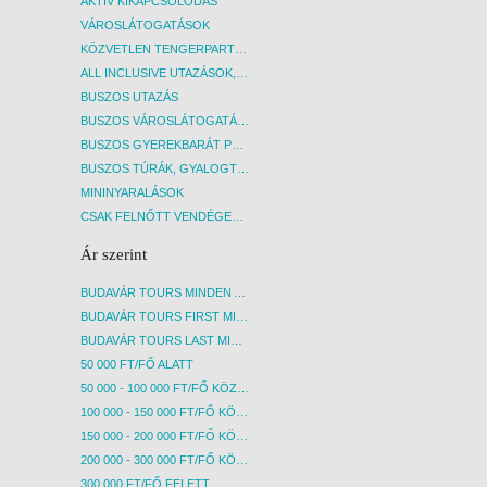
AKTÍV KIKAPCSOLÓDÁS
VÁROSLÁTOGATÁSOK
KÖZVETLEN TENGERPARTI SZÁLLÁSOK
ALL INCLUSIVE UTAZÁSOK, NYARALÁSOK
BUSZOS UTAZÁS
BUSZOS VÁROSLÁTOGATÁSOK
BUSZOS GYEREKBARÁT PROGRAMOK
BUSZOS TÚRÁK, GYALOGTÚRÁK
MININYARALÁSOK
CSAK FELNŐTT VENDÉGEKET FOGADÓ SZÁLLÁSOK
Ár szerint
BUDAVÁR TOURS MINDEN AKCIÓS ÚT
BUDAVÁR TOURS FIRST MINUTE AKCIÓS UTAK
BUDAVÁR TOURS LAST MINUTE AKCIÓS UTAK
50 000 FT/FŐ ALATT
50 000 - 100 000 FT/FŐ KÖZÖTT
100 000 - 150 000 FT/FŐ KÖZÖTT
150 000 - 200 000 FT/FŐ KÖZÖTT
200 000 - 300 000 FT/FŐ KÖZÖTT
300 000 FT/FŐ FELETT