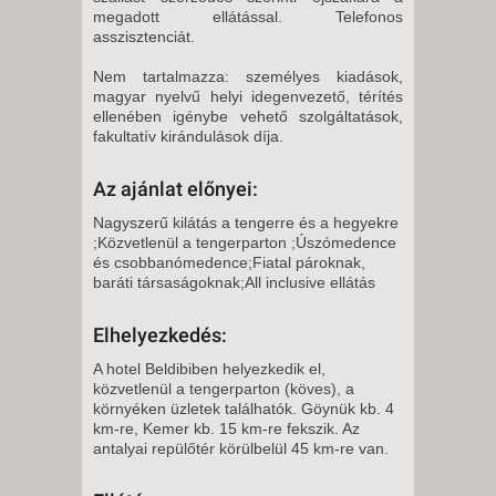
megadott ellátással. Telefonos
asszisztenciát.
Nem tartalmazza: személyes kiadások,
magyar nyelvű helyi idegenvezető, térítés
ellenében igénybe vehető szolgáltatások,
fakultatív kirándulások díja.
Az ajánlat előnyei:
Nagyszerű kilátás a tengerre és a hegyekre
;Közvetlenül a tengerparton ;Úszómedence
és csobbanómedence;Fiatal pároknak,
baráti társaságoknak;All inclusive ellátás
Elhelyezkedés:
A hotel Beldibiben helyezkedik el,
közvetlenül a tengerparton (köves), a
környéken üzletek találhatók. Göynük kb. 4
km-re, Kemer kb. 15 km-re fekszik. Az
antalyai repülőtér körülbelül 45 km-re van.