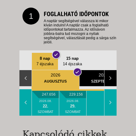
FOGLALHATÓ IDŐPONTOK
1
A naptár segítségével válassza ki mikor
kíván indulni! A naptár csak a foglalható
időpontokat tartalmazza. Az idősávon
jobbra-balra tud mozogni a nyilak
segítségével, választását pedig a sárga szín
jelöli.
8 nap
15 nap
7 éjszaka
14 éjszaka
2026
2026
AUGUSZTUS
SZEPTEMBER
247.656
229.156
2026.08.
2026.08.
22.
29.
SZOMBAT
SZOMBAT
Kapcsolódó cikkek