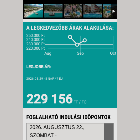
A LEGKEDVEZŐBB ÁRAK ALAKULÁSA:
LEGJOBB ÁR:
2026.08.29
- 8 NAP / 7 ÉJ
229 156
FT / FŐ
FOGLALHATÓ INDULÁSI IDŐPONTOK
2026. AUGUSZTUS 22.,
SZOMBAT -