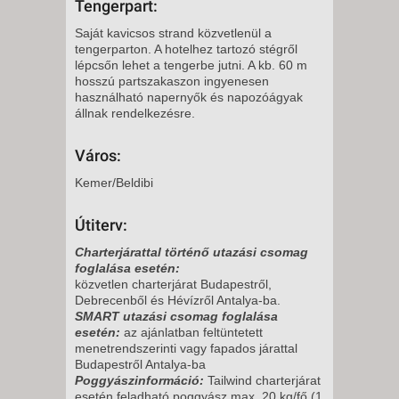
Tengerpart:
Saját kavicsos strand közvetlenül a
tengerparton. A hotelhez tartozó stégről
lépcsőn lehet a tengerbe jutni. A kb. 60 m
hosszú partszakaszon ingyenesen
használható napernyők és napozóágyak
állnak rendelkezésre.
Város:
Kemer/Beldibi
Útiterv:
Charterjárattal történő utazási csomag
foglalása esetén:
közvetlen charterjárat Budapestről,
Debrecenből és Hévízről Antalya-ba.
SMART utazási csomag foglalása
esetén:
az ajánlatban feltüntetett
menetrendszerinti vagy fapados járattal
Budapestről Antalya-ba
Poggyászinformáció:
Tailwind charterjárat
esetén feladható poggyász max. 20 kg/fő (1