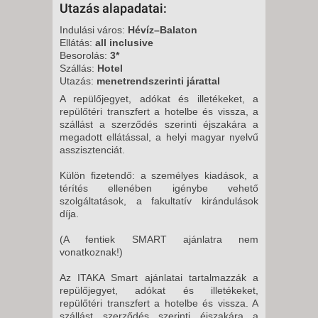
Utazás alapadatai:
Indulási város:
Hévíz–Balaton
Ellátás:
all inclusive
Besorolás:
3*
Szállás:
Hotel
Utazás:
menetrendszerinti járattal
A repülőjegyet, adókat és illetékeket, a
repülőtéri transzfert a hotelbe és vissza, a
szállást a szerződés szerinti éjszakára a
megadott ellátással, a helyi magyar nyelvű
asszisztenciát.
Külön fizetendő: a személyes kiadások, a
térítés ellenében igénybe vehető
szolgáltatások, a fakultatív kirándulások
díja.
(A fentiek SMART ajánlatra nem
vonatkoznak!)
Az ITAKA Smart ajánlatai tartalmazzák a
repülőjegyet, adókat és illetékeket,
repülőtéri transzfert a hotelbe és vissza. A
szállást szerződés szerinti éjszakára a