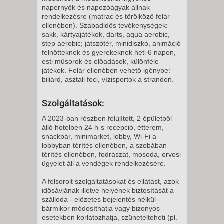
napernyők és napozóágyak állnak
rendelkezésre (matrac és törölköző felár
ellenében). Szabadidős tevékenységek:
sakk, kártyajátékok, darts, aqua aerobic,
step aerobic; játszótér, minidiszkó, animáció
felnőtteknek és gyerekeknek heti 6 napon,
esti műsorok és előadások, különféle
játékok. Felár ellenében vehető igénybe:
biliárd, asztali foci, vízisportok a strandon.
Szolgáltatások:
A 2023-ban részben felújított, 2 épületből
álló hotelben 24 h-s recepció, étterem,
snackbár, minimarket, lobby, Wi-Fi a
lobbyban térítés ellenében, a szobában
térítés ellenében, fodrászat, mosoda, orvosi
ügyelet áll a vendégek rendelkezésére.
A felsorolt szolgáltatásokat és ellátást, azok
idősávjának illetve helyének biztosítását a
szálloda - előzetes bejelentés nélkül -
bármikor módosíthatja vagy bizonyos
esetekben korlátozhatja, szünetelteheti (pl.