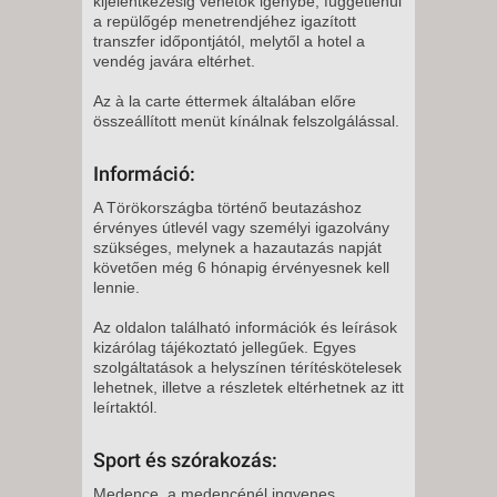
kijelentkezésig vehetők igénybe, függetlenül
a repülőgép menetrendjéhez igazított
transzfer időpontjától, melytől a hotel a
vendég javára eltérhet.
Az à la carte éttermek általában előre
összeállított menüt kínálnak felszolgálással.
Információ:
A Törökországba történő beutazáshoz
érvényes útlevél vagy személyi igazolvány
szükséges, melynek a hazautazás napját
követően még 6 hónapig érvényesnek kell
lennie.
Az oldalon található információk és leírások
kizárólag tájékoztató jellegűek. Egyes
szolgáltatások a helyszínen térítéskötelesek
lehetnek, illetve a részletek eltérhetnek az itt
leírtaktól.
Sport és szórakozás:
Medence, a medencénél ingyenes