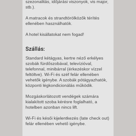
szezonalitás, időjárási viszonyok, vis major,
stb.).
A matracok és strandtörölközők térítés
ellenében használhatók.
A hotel kisállatokat nem fogad!
Szállás:
Standard kétágyas, kertre néző erkélyes
szobák fürdőszobával, televízióval,
telefonnal, minibárral (érkezéskor vízzel
feltöltve). Wi-Fi és széf felár ellenében
vehetők igénybe. A szobák pótágyazhatók,
központi légkondicionálás működik.
Mozgáskorlátozott vendégek számára
kialakított szoba kérésre foglalható, a
hotelben azonban nincs lift.
Wi-Fi és késői kijelentkezés (late check out)
felár ellenében vehető igénybe.