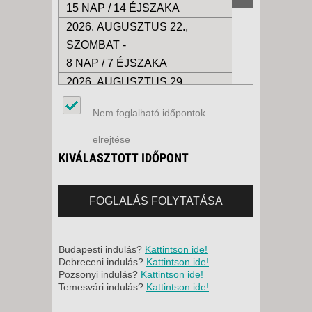
15 NAP / 14 ÉJSZAKA
2026. AUGUSZTUS 22.,
SZOMBAT -
8 NAP / 7 ÉJSZAKA
2026. AUGUSZTUS 29.,
SZOMBAT -
Nem foglalható időpontok
15 NAP / 14 ÉJSZAKA
2026. AUGUSZTUS 29.,
elrejtése
SZOMBAT -
KIVÁLASZTOTT IDŐPONT
8 NAP / 7 ÉJSZAKA
2026. SZEPTEMBER 05.,
FOGLALÁS FOLYTATÁSA
SZOMBAT -
8 NAP / 7 ÉJSZAKA
2026. SZEPTEMBER 05.,
Budapesti indulás?
Kattintson ide!
Debreceni indulás?
Kattintson ide!
SZOMBAT -
Pozsonyi indulás?
Kattintson ide!
15 NAP / 14 ÉJSZAKA
Temesvári indulás?
Kattintson ide!