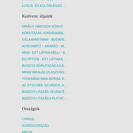
LUXUS- ÉS KÜLÖNLEGES UTAK
Kedvenc útjaink
KIRÁLYI VÁROSOK KÖRUTAZÁS KÖZVETLEN REPÜLŐJÁRATTAL - BUDAPEST, REPÜLŐ
KÖRUTAZÁS JORDÁNIÁBAN, HOLT-TENGERI PIHENÉSSEL - BUDAPEST, REPÜLŐ
GELA APARTMAN - BUDAPEST, REPÜLŐ
AUSCHWITZ – KRAKKÓ - MEGRÁZÓ IDŐUTAZÁS! - BUDAPEST, BUSZ
KÍNA - EZT LÁTNIA KELL! - BUDAPEST, REPÜLŐ
EGYIPTOM - EZT LÁTNIA KELL! - BUDAPEST, REPÜLŐ
BUSZOS KÖRUTAZÁS A GARDA-TÓ KÖRNYÉKÉN - BUDAPEST, BUSZ
MININYARALÁS OLASZORSZÁGBAN: ÉSZAK-OLASZ GYÖNGYSZEMEK NYOMÁBAN - BUDAPEST, BUSZ
TOSZKÁNA SAVA-BORSA: KÓSTOLÓK ÉS KULTURÁLIS UTAZÁS - BUDAPEST, BUSZ
AZ ÖTSCHER-SZURDOK, AUSZTRIA GRAND CANYONJA - BUDAPEST, BUSZ
BUSZOS UTAZÁS VELENCÉBE - BUDAPEST, BUSZ
BUSZOS UTAZÁS A PLITVICEI-TAVAK NEMZETI PARKBA - BUDAPEST, BUSZ
Országok
CIPRUS
GÖRÖGORSZÁG
MÁLTA