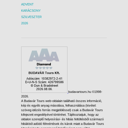
ADVENT
KARÁCSONY
SZILVESZTER
2026
budavartours.hu ©1998-
2026.
A Budavár Tours web-oldalain található összes információ,
kép és egyéb anyag másolása, felhasználása (kivétel:
szöveg idézés forrás megjelöléssel) csak a Budavár Tours
kifejezett engedélyével történhet. Tájékoztatjuk, hogy az
oldalon szereplő helyesírási- és hibás feltöltésből származó
hibákból adódó félreértések és károk miatt a Budavár Tours