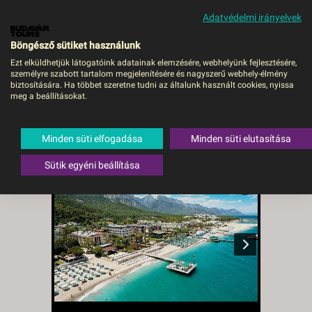
Adatvédelmi irányelvek
MENÜ
Böngésző sütiket használunk
Ezt elküldhetjük látogatóink adatainak elemzésére, webhelyünk fejlesztésére,
személyre szabott tartalom megjelenítésére és nagyszerű webhely-élmény
Esma Clove Resort & Spa
biztosítására. Ha többet szeretne tudni az általunk használt cookies, nyissa
meg a beállításokat.
(ex.Sumela Garden) -
Hévíz–Balaton, Repülő
Minden süti elfogadása
Minden süti elutasítása
Törökország
,
Török riviéra
,
Kemer
Sütik egyéni beállítása