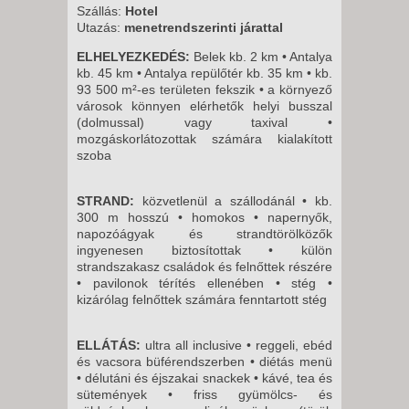
Szállás:
Hotel
Utazás:
menetrendszerinti járattal
ELHELYEZKEDÉS:
Belek kb. 2 km • Antalya
kb. 45 km • Antalya repülőtér kb. 35 km • kb.
93 500 m²-es területen fekszik • a környező
városok könnyen elérhetők helyi busszal
(dolmussal) vagy taxival •
mozgáskorlátozottak számára kialakított
szoba
STRAND:
közvetlenül a szállodánál • kb.
300 m hosszú • homokos • napernyők,
napozóágyak és strandtörölközők
ingyenesen biztosítottak • külön
strandszakasz családok és felnőttek részére
• pavilonok térítés ellenében • stég •
kizárólag felnőttek számára fenntartott stég
ELLÁTÁS:
ultra all inclusive • reggeli, ebéd
és vacsora büférendszerben • diétás menü
• délutáni és éjszakai snackek • kávé, tea és
sütemények • friss gyümölcs- és