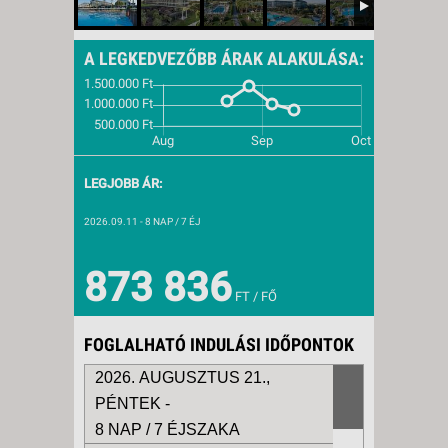
A LEGKEDVEZŐBB ÁRAK ALAKULÁSA:
LEGJOBB ÁR:
2026.09.11
- 8 NAP / 7 ÉJ
873 836
FT / FŐ
FOGLALHATÓ INDULÁSI IDŐPONTOK
2026. AUGUSZTUS 21.,
PÉNTEK -
8 NAP / 7 ÉJSZAKA