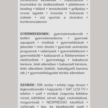
kozmetikai és testkezelések • játékterem •
bowling • biliárd • teniszleckék • golfpálya •
orvosi ügyelet • mosoda • fodrászat •
üzletek • vízi sportok a strandon •
konferenciaterem
GYERMEKEKNEK:
gyermekmedencék •
beltéri gyermekmedence • gyermek
aquapark • miniklub • gyermekklubok •
játszótér • mini diszkó • gyermek animációs
programok • vidámpark • gyermekétterem •
gyermekbüfé • babasarok a főétteremben •
etetőszékek • gyermekágy • babakocsi
kérésre, letét ellenében • babaszett kérésre,
letét ellenében (bébiőr, babafigyelő kamera
stb.) • gyermekfelügyelet térítés ellenében
SZOBÁK:
596 szoba • erkély vagy terasz •
légkondicionáló • hajszárító • SAT LCD TV •
telefon • széf • minibár (naponta feltöltve
vízzel, üdítőkkel, sörrel, tejjel, csokoládéval,
mogyoróval) • NESPRESSO kávéfőző •
vízforraló • tea- és kávékészítő szett •