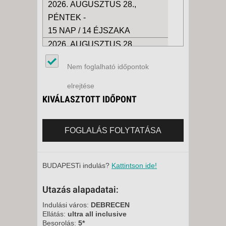
2026. AUGUSZTUS 28.,
PÉNTEK -
15 NAP / 14 ÉJSZAKA
2026. AUGUSZTUS 28.,
PÉNTEK -
Nem foglalható időpontok
8 NAP / 7 ÉJSZAKA
2026. SZEPTEMBER 04.,
elrejtése
PÉNTEK -
KIVÁLASZTOTT IDŐPONT
15 NAP / 14 ÉJSZAKA
2026. SZEPTEMBER 04.,
FOGLALÁS FOLYTATÁSA
PÉNTEK -
8 NAP / 7 ÉJSZAKA
2026. SZEPTEMBER 11.,
BUDAPESTi indulás?
Kattintson ide!
PÉNTEK -
Utazás alapadatai:
8 NAP / 7 ÉJSZAKA
Indulási város:
DEBRECEN
Ellátás:
ultra all inclusive
Besorolás:
5*