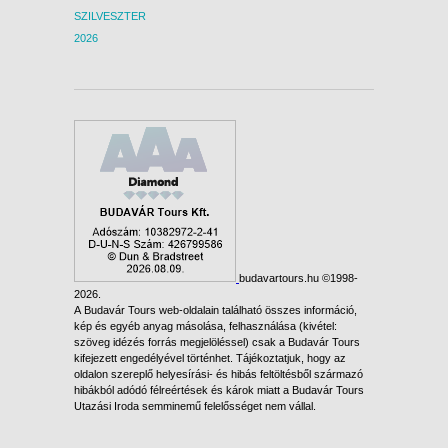
SZILVESZTER
2026
budavartours.hu ©1998-
2026.
A Budavár Tours web-oldalain található összes információ,
kép és egyéb anyag másolása, felhasználása (kivétel:
szöveg idézés forrás megjelöléssel) csak a Budavár Tours
kifejezett engedélyével történhet. Tájékoztatjuk, hogy az
oldalon szereplő helyesírási- és hibás feltöltésből származó
hibákból adódó félreértések és károk miatt a Budavár Tours
Utazási Iroda semminemű felelősséget nem vállal.