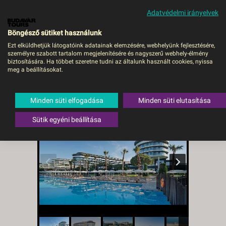
Adatvédelmi irányelvek
MENÜ
Böngésző sütiket használunk
Ezt elküldhetjük látogatóink adatainak elemzésére, webhelyünk fejlesztésére,
személyre szabott tartalom megjelenítésére és nagyszerű webhely-élmény
Voyage Belek Golf & Spa -
biztosítására. Ha többet szeretne tudni az általunk használt cookies, nyissa
meg a beállításokat.
DEBRECEN, Repülő
Törökország
,
Török riviéra
,
Belek
Minden süti elfogadása
Minden süti elutasítása
Sütik egyéni beállítása