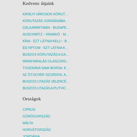
Kedvenc útjaink
KIRÁLYI VÁROSOK KÖRUTAZÁS KÖZVETLEN REPÜLŐJÁRATTAL - BUDAPEST, REPÜLŐ
KÖRUTAZÁS JORDÁNIÁBAN, HOLT-TENGERI PIHENÉSSEL - BUDAPEST, REPÜLŐ
GELA APARTMAN - BUDAPEST, REPÜLŐ
AUSCHWITZ – KRAKKÓ - MEGRÁZÓ IDŐUTAZÁS! - BUDAPEST, BUSZ
KÍNA - EZT LÁTNIA KELL! - BUDAPEST, REPÜLŐ
EGYIPTOM - EZT LÁTNIA KELL! - BUDAPEST, REPÜLŐ
BUSZOS KÖRUTAZÁS A GARDA-TÓ KÖRNYÉKÉN - BUDAPEST, BUSZ
MININYARALÁS OLASZORSZÁGBAN: ÉSZAK-OLASZ GYÖNGYSZEMEK NYOMÁBAN - BUDAPEST, BUSZ
TOSZKÁNA SAVA-BORSA: KÓSTOLÓK ÉS KULTURÁLIS UTAZÁS - BUDAPEST, BUSZ
AZ ÖTSCHER-SZURDOK, AUSZTRIA GRAND CANYONJA - BUDAPEST, BUSZ
BUSZOS UTAZÁS VELENCÉBE - BUDAPEST, BUSZ
BUSZOS UTAZÁS A PLITVICEI-TAVAK NEMZETI PARKBA - BUDAPEST, BUSZ
Országok
CIPRUS
GÖRÖGORSZÁG
MÁLTA
HORVÁTORSZÁG
JORDÁNIA