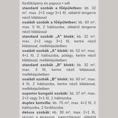
fürdőköpeny és papucs • wifi
standard szobák a főépületben:
kb. 32
m², max. 2+2 vagy 3+1 fő, oldalról tengerre
néző kilátással
családi szobák a főépületben:
kb. 60 m²,
max. 5 fő, 2 hálószoba, oldalról tengerre
néző kilátással
standard szobák „A” blokk:
kb. 32 m²,
max. 2+2 vagy 3+1 fő, kertre néző
kilátással, melléképületben
családi szobák „A” blokk:
kb. 52 m², max.
4+1 fő, 2 hálószoba, pótágy, kertre néző
kilátással, melléképületben
standard szobák „B” blokk:
kb. 32 m²,
max. 3 fő, kertre néző kilátással,
melléképületben
családi szobák „B” blokk:
kb. 60 m², max.
4 fő, 2 hálószoba, kertre néző kilátással,
melléképületben
superior bungaló szobák:
kb. 37 m², max.
2+2 vagy 3+1 fő, 1 hálószoba
duplex kertvilla:
kb. 75 m², max. 4+2 fő, 2
hálószoba, 2 fürdőszoba
deluxe szobák:
kb. 30 m², max. 2+1 fő,
jacuzzi a teraszon, napozóterasz, oldalról