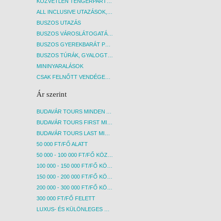
kérhető bővebb információ.
kérhe
KÖZVETLEN TENGERPARTI SZÁLLÁSOK
ALL INCLUSIVE UTAZÁSOK, NYARALÁSOK
BUSZOS UTAZÁS
BUSZOS VÁROSLÁTOGATÁSOK
BUSZOS GYEREKBARÁT PROGRAMOK
BUSZOS TÚRÁK, GYALOGTÚRÁK
MININYARALÁSOK
CSAK FELNŐTT VENDÉGEKET FOGADÓ SZÁLLÁSOK
Ár szerint
BUDAVÁR TOURS MINDEN AKCIÓS ÚT
BUDAVÁR TOURS FIRST MINUTE AKCIÓS UTAK
BUDAVÁR TOURS LAST MINUTE AKCIÓS UTAK
50 000 FT/FŐ ALATT
50 000 - 100 000 FT/FŐ KÖZÖTT
100 000 - 150 000 FT/FŐ KÖZÖTT
150 000 - 200 000 FT/FŐ KÖZÖTT
200 000 - 300 000 FT/FŐ KÖZÖTT
300 000 FT/FŐ FELETT
LUXUS- ÉS KÜLÖNLEGES UTAK