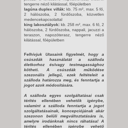
tengerre néző kilátással, főépületben
lagúna duplex villák:
kb. 75 m², max. 5 fő,
2 hálószoba, 2 fürdőszoba, közvetlen
medencekapcsolattal
king lakosztályok:
kb. 258 m², max. 6 fő, 2
hálószoba, 2 fürdőszoba, nappali, jacuzzi a
teraszon, napozóterasz, tengerre néző
kilátással, főépületben
F
elhívjuk Utasaink figyelmét, hogy a
csúszdák használatát a szálloda
életkorhoz és/vagy testmagassághoz
kötheti. A csúszdák működése
szezonális jellegű, ezek feltételeit a
szálloda határozza meg, és fenntartja a
jogot azok módosítására.
A szálloda egyes szolgáltatásai csak
térítés ellenében vehetők igénybe,
valamint a szálloda fenntartja a jogot
szolgáltatásainak, koncepciójának akár
szezonon belüli megváltoztatására is,
amelyre irodánknak nincs ráhatása! A
térítés ellenében igénybe vehető