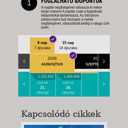
FOGLALHATÓ IDŐPONTOK
1
A naptár segítségével válassza ki mikor
kíván indulni! A naptár csak a foglalható
időpontokat tartalmazza. Az idősávon
jobbra-balra tud mozogni a nyilak
segítségével, választását pedig a sárga szín
jelöli.
8 nap
15 nap
7 éjszaka
14 éjszaka
2026
2026
AUGUSZTUS
SZEPTEMBER
1.102.832
1.460.408
2026.08.
2026.08.
21.
28.
PÉNTEK
PÉNTEK
Kapcsolódó cikkek