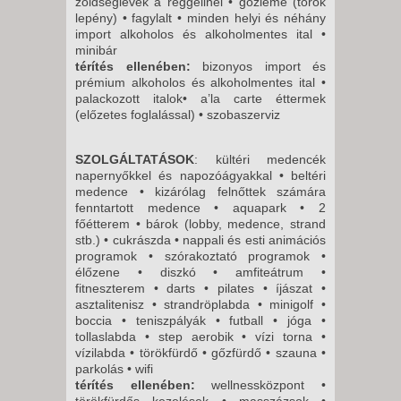
zöldséglevek a reggelinél • gözleme (török
lepény) • fagylalt • minden helyi és néhány
import alkoholos és alkoholmentes ital •
minibár
térítés ellenében:
bizonyos import és
prémium alkoholos és alkoholmentes ital •
palackozott italok• a’la carte éttermek
(előzetes foglalással) • szobaszerviz
SZOLGÁLTATÁSOK
: kültéri medencék
napernyőkkel és napozóágyakkal • beltéri
medence • kizárólag felnőttek számára
fenntartott medence • aquapark • 2
főétterem • bárok (lobby, medence, strand
stb.) • cukrászda • nappali és esti animációs
programok • szórakoztató programok •
élőzene • diszkó • amfiteátrum •
fitneszterem • darts • pilates • íjászat •
asztalitenisz • strandröplabda • minigolf •
boccia • teniszpályák • futball • jóga •
tollaslabda • step aerobik • vízi torna •
vízilabda • törökfürdő • gőzfürdő • szauna •
parkolás • wifi
térítés ellenében:
wellnessközpont •
törökfürdős kezelések • masszázsok •