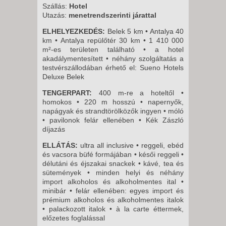
Szállás:
Hotel
Utazás:
menetrendszerinti járattal
ELHELYEZKEDÉS:
Belek 5 km • Antalya 40
km • Antalya repülőtér 30 km • 1 410 000
m²-es területen található • a hotel
akadálymentesített • néhány szolgáltatás a
testvérszállodában érhető el: Sueno Hotels
Deluxe Belek
TENGERPART:
400 m-re a hoteltől •
homokos • 220 m hosszú • napernyők,
napágyak és strandtörölközők ingyen • móló
• pavilonok felár ellenében • Kék Zászló
díjazás
ELLÁTÁS:
ultra all inclusive • reggeli, ebéd
és vacsora büfé formájában • késői reggeli •
délutáni és éjszakai snackek • kávé, tea és
sütemények • minden helyi és néhány
import alkoholos és alkoholmentes ital •
minibár • felár ellenében: egyes import és
prémium alkoholos és alkoholmentes italok
• palackozott italok • à la carte éttermek,
előzetes foglalással