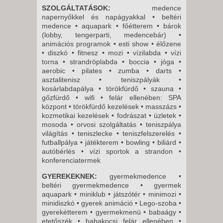
SZOLGÁLTATÁSOK:
medence
napernyőkkel és napágyakkal • beltéri
medence • aquapark • főétterem • bárok
(lobby, tengerparti, medencebár) •
animációs programok • esti show • élőzene
• diszkó • fitnesz • mozi • vízilabda • vízi
torna • strandröplabda • boccia • jóga •
aerobic • pilates • zumba • darts •
asztalitenisz • teniszpályák •
kosárlabdapálya • törökfürdő • szauna •
gőzfürdő • wifi • felár ellenében: SPA
központ • törökfürdő kezelések • masszázs •
kozmetikai kezelések • fodrászat • üzletek •
mosoda • orvosi szolgáltatás • teniszpálya
világítás • teniszlecke • teniszfelszerelés •
futballpálya • játékterem • bowling • biliárd •
autóbérlés • vízi sportok a strandon •
konferenciatermek
GYEREKEKNEK:
gyermekmedence •
beltéri gyermekmedence • gyermek
aquapark • miniklub • játszótér • minimozi •
minidiszkó • gyerek animáció • Lego-szoba •
gyerekétterem • gyermekmenü • babaágy •
etetőszék • babakocsi felár ellenében •