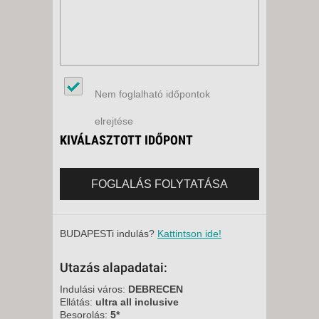
Nem foglalható időpontok
elrejtése
KIVÁLASZTOTT IDŐPONT
FOGLALÁS FOLYTATÁSA
BUDAPESTi indulás?
Kattintson ide!
Utazás alapadatai:
Indulási város:
DEBRECEN
Ellátás:
ultra all inclusive
Besorolás:
5*