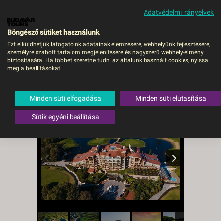
Adatvédelmi irányelvek
MENÜ
Böngésző sütiket használunk
Ezt elküldhetjük látogatóink adatainak elemzésére, webhelyünk fejlesztésére,
személyre szabott tartalom megjelenítésére és nagyszerű webhely-élmény
Sueno Hotels Golf Belek -
biztosítására. Ha többet szeretne tudni az általunk használt cookies, nyissa
meg a beállításokat.
DEBRECEN, Repülő
Törökország
,
Török riviéra
,
Belek
Minden süti elfogadása
Minden süti elutasítása
Sütik egyéni beállítása