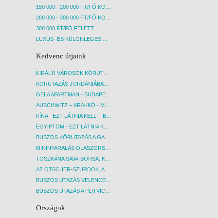
150 000 - 200 000 FT/FŐ KÖZÖTT
200 000 - 300 000 FT/FŐ KÖZÖTT
300 000 FT/FŐ FELETT
LUXUS- ÉS KÜLÖNLEGES UTAK
Kedvenc útjaink
KIRÁLYI VÁROSOK KÖRUTAZÁS KÖZVETLEN REPÜLŐJÁRATTAL - BUDAPEST, REPÜLŐ
KÖRUTAZÁS JORDÁNIÁBAN, HOLT-TENGERI PIHENÉSSEL - BUDAPEST, REPÜLŐ
GELA APARTMAN - BUDAPEST, REPÜLŐ
AUSCHWITZ – KRAKKÓ - MEGRÁZÓ IDŐUTAZÁS! - BUDAPEST, BUSZ
KÍNA - EZT LÁTNIA KELL! - BUDAPEST, REPÜLŐ
EGYIPTOM - EZT LÁTNIA KELL! - BUDAPEST, REPÜLŐ
BUSZOS KÖRUTAZÁS A GARDA-TÓ KÖRNYÉKÉN - BUDAPEST, BUSZ
MININYARALÁS OLASZORSZÁGBAN: ÉSZAK-OLASZ GYÖNGYSZEMEK NYOMÁBAN - BUDAPEST, BUSZ
TOSZKÁNA SAVA-BORSA: KÓSTOLÓK ÉS KULTURÁLIS UTAZÁS - BUDAPEST, BUSZ
AZ ÖTSCHER-SZURDOK, AUSZTRIA GRAND CANYONJA - BUDAPEST, BUSZ
BUSZOS UTAZÁS VELENCÉBE - BUDAPEST, BUSZ
BUSZOS UTAZÁS A PLITVICEI-TAVAK NEMZETI PARKBA - BUDAPEST, BUSZ
Országok