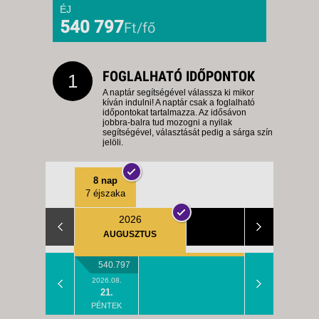
ÉJ
540 797
Ft/fő
FOGLALHATÓ IDŐPONTOK
1
A naptár segítségével válassza ki mikor
kíván indulni! A naptár csak a foglalható
időpontokat tartalmazza. Az idősávon
jobbra-balra tud mozogni a nyilak
segítségével, választását pedig a sárga szín
jelöli.
8 nap
7 éjszaka
2026
AUGUSZTUS
540.797
2026.08.
21.
PÉNTEK