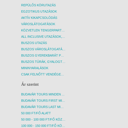
szolgáltatásainak koncepciójának akár
szolgá
REPÜLŐS KÖRUTAZÁS
szezonon belüli megváltoztatására is,
szezon
EGZOTIKUS UTAZÁSOK
amelyre irodánknak nincs ráhatása! A
amelyr
AKTÍV KIKAPCSOLÓDÁS
térítés ellenében igénybe vehető
téríté
VÁROSLÁTOGATÁSOK
szolgáltatásokról a szálloda recepcióján
szolgá
kérhető bővebb információ.
kérhe
KÖZVETLEN TENGERPARTI SZÁLLÁSOK
ALL INCLUSIVE UTAZÁSOK, NYARALÁSOK
BUSZOS UTAZÁS
BUSZOS VÁROSLÁTOGATÁSOK
BUSZOS GYEREKBARÁT PROGRAMOK
BUSZOS TÚRÁK, GYALOGTÚRÁK
MININYARALÁSOK
CSAK FELNŐTT VENDÉGEKET FOGADÓ SZÁLLÁSOK
Ár szerint
BUDAVÁR TOURS MINDEN AKCIÓS ÚT
BUDAVÁR TOURS FIRST MINUTE AKCIÓS UTAK
BUDAVÁR TOURS LAST MINUTE AKCIÓS UTAK
50 000 FT/FŐ ALATT
50 000 - 100 000 FT/FŐ KÖZÖTT
100 000 - 150 000 FT/FŐ KÖZÖTT