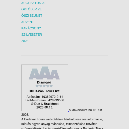
AUGUSZTUS 20.
OKTÓBER 23.
ŐSZI SZÜNET
ADVENT
KARÁCSONY
SZILVESZTER
2026
budavartours.hu ©1998-
2026.
A Budavár Tours web-oldalain található összes információ,
kép és egyéb anyag másolása, felhasználása (kivétel:
szöveg idézés forrás megjelöléssel) csak a Budavár Tours