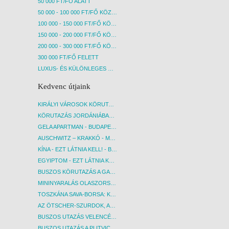
50 000 FT/FŐ ALATT
50 000 - 100 000 FT/FŐ KÖZÖTT
100 000 - 150 000 FT/FŐ KÖZÖTT
150 000 - 200 000 FT/FŐ KÖZÖTT
200 000 - 300 000 FT/FŐ KÖZÖTT
300 000 FT/FŐ FELETT
LUXUS- ÉS KÜLÖNLEGES UTAK
Kedvenc útjaink
KIRÁLYI VÁROSOK KÖRUTAZÁS KÖZVETLEN REPÜLŐJÁRATTAL - BUDAPEST, REPÜLŐ
KÖRUTAZÁS JORDÁNIÁBAN, HOLT-TENGERI PIHENÉSSEL - BUDAPEST, REPÜLŐ
GELA APARTMAN - BUDAPEST, REPÜLŐ
AUSCHWITZ – KRAKKÓ - MEGRÁZÓ IDŐUTAZÁS! - BUDAPEST, BUSZ
KÍNA - EZT LÁTNIA KELL! - BUDAPEST, REPÜLŐ
EGYIPTOM - EZT LÁTNIA KELL! - BUDAPEST, REPÜLŐ
BUSZOS KÖRUTAZÁS A GARDA-TÓ KÖRNYÉKÉN - BUDAPEST, BUSZ
MININYARALÁS OLASZORSZÁGBAN: ÉSZAK-OLASZ GYÖNGYSZEMEK NYOMÁBAN - BUDAPEST, BUSZ
TOSZKÁNA SAVA-BORSA: KÓSTOLÓK ÉS KULTURÁLIS UTAZÁS - BUDAPEST, BUSZ
AZ ÖTSCHER-SZURDOK, AUSZTRIA GRAND CANYONJA - BUDAPEST, BUSZ
BUSZOS UTAZÁS VELENCÉBE - BUDAPEST, BUSZ
BUSZOS UTAZÁS A PLITVICEI-TAVAK NEMZETI PARKBA - BUDAPEST, BUSZ