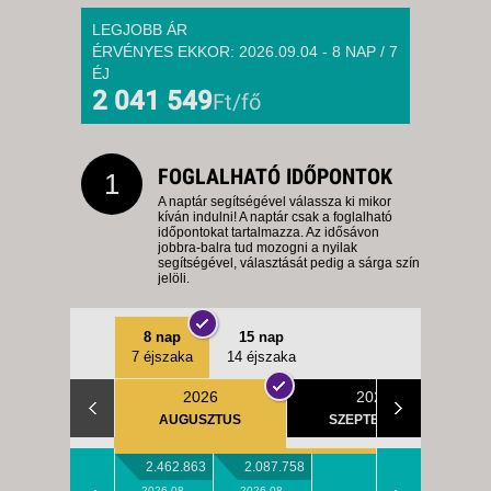
LEGJOBB ÁR
ÉRVÉNYES EKKOR: 2026.09.04 - 8 NAP / 7
ÉJ
2 041 549
Ft/fő
FOGLALHATÓ IDŐPONTOK
1
A naptár segítségével válassza ki mikor
kíván indulni! A naptár csak a foglalható
időpontokat tartalmazza. Az idősávon
jobbra-balra tud mozogni a nyilak
segítségével, választását pedig a sárga szín
jelöli.
8 nap
15 nap
7 éjszaka
14 éjszaka
2026
2026
AUGUSZTUS
SZEPTEMBER
2.462.863
2.087.758
2026.08.
2026.08.