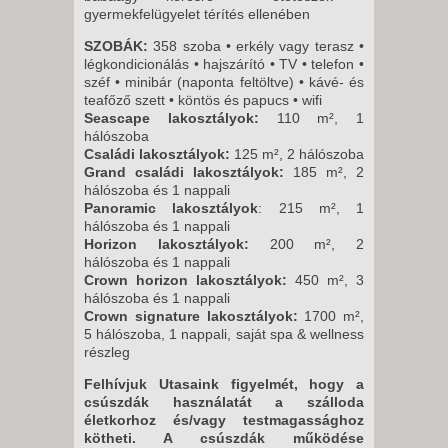
gyermekfelügyelet térítés ellenében
SZOBÁK:
358 szoba • erkély vagy terasz •
légkondicionálás • hajszárító • TV • telefon •
széf • minibár (naponta feltöltve) • kávé- és
teafőző szett • köntös és papucs • wifi
Seascape lakosztályok:
110 m², 1
hálószoba
Családi lakosztályok:
125 m², 2 hálószoba
Grand családi lakosztályok:
185 m², 2
hálószoba és 1 nappali
Panoramic lakosztályok
: 215 m², 1
hálószoba és 1 nappali
Horizon lakosztályok:
200 m², 2
hálószoba és 1 nappali
Crown horizon lakosztályok:
450 m², 3
hálószoba és 1 nappali
Crown signature lakosztályok:
1700 m²,
5 hálószoba, 1 nappali, saját spa & wellness
részleg
Felhívjuk Utasaink figyelmét, hogy a
csúszdák használatát a szálloda
életkorhoz és/vagy testmagassághoz
kötheti. A csúszdák működése