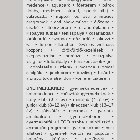
medence • aquapark • főétterem • bárok
(lobby, medence, strand, snack stb.) •
cukrászda • nappali és esti animációs
programok • esti show-műsor • élőzene •
diszkó • fitneszterem • strandröplabda •
kispályás futball • teniszpálya • kosárlabda •
törökfürdő • szauna • gőzfürdő • jakuzzi •
wifi • térítés ellenében: SPA és wellness
központ • törökfürdő-kezelések •
szépségszalon • fodrászat • teniszpálya
világítás • futballpálya • teniszedzések • golf
• golfoktatás • üzletek • mosoda • orvosi
szolgálat • játékterem • bowling • biliárd •
vízi sportok a strandon • konferenciaterem
GYERMEKEKNEK:
gyermekmedencék •
babamedence • csúszdák gyermekeknek •
baby klub (0–4 év) • miniklub (4–7 év) •
junior klub (8–12 év) • tinédzser klub (13–17
év) • játszótér • minimozi • gyermek
amfiteátrum • gyermekétterem •
gyermekbüfé • LEGO szoba • minidiszkó •
animációs programok gyermekeknek • mini
állatkert • gyermek köntös és papucs •
babaágy kérésre • etetőszék •