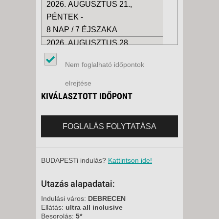
2026. AUGUSZTUS 21.,
PÉNTEK -
8 NAP / 7 ÉJSZAKA
2026. AUGUSZTUS 28.,
PÉNTEK -
Nem foglalható időpontok
15 NAP / 14 ÉJSZAKA
2026. AUGUSZTUS 28.,
elrejtése
PÉNTEK -
KIVÁLASZTOTT IDŐPONT
8 NAP / 7 ÉJSZAKA
2026. SZEPTEMBER 04.,
FOGLALÁS FOLYTATÁSA
PÉNTEK -
15 NAP / 14 ÉJSZAKA
2026. SZEPTEMBER 04.,
BUDAPESTi indulás?
Kattintson ide!
PÉNTEK -
Utazás alapadatai:
8 NAP / 7 ÉJSZAKA
2026. SZEPTEMBER 11.,
Indulási város:
DEBRECEN
Ellátás:
ultra all inclusive
PÉNTEK -
Besorolás:
5*