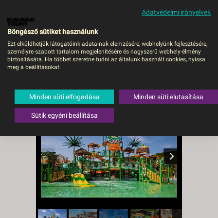
Adatvédelmi irányelvek
MENÜ
Böngésző sütiket használunk
Ezt elküldhetjük látogatóink adatainak elemzésére, webhelyünk fejlesztésére,
személyre szabott tartalom megjelenítésére és nagyszerű webhely-élmény
Regnum The Crown -
biztosítására. Ha többet szeretne tudni az általunk használt cookies, nyissa
meg a beállításokat.
DEBRECEN, Repülő
Törökország
,
Török riviéra
,
Belek
Minden süti elfogadása
Minden süti elutasítása
Sütik egyéni beállítása