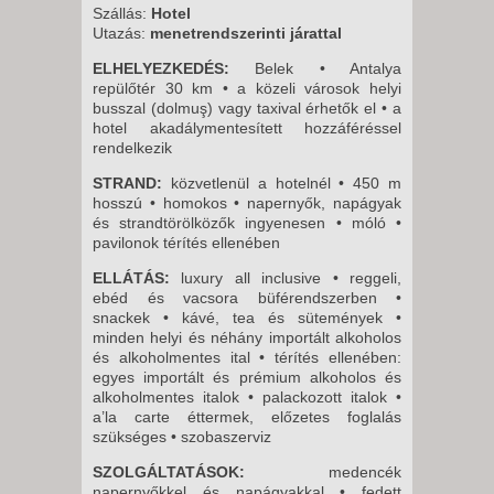
8 NAP / 7 ÉJSZAKA
Szállás:
Hotel
Utazás:
menetrendszerinti járattal
ELHELYEZKEDÉS:
Belek
• Antalya
repülőtér 30 km • a közeli városok helyi
busszal (dolmuş) vagy taxival érhetők el • a
hotel akadálymentesített hozzáféréssel
rendelkezik
STRAND:
közvetlenül a hotelnél • 450 m
hosszú • homokos • napernyők, napágyak
és strandtörölközők ingyenesen • móló •
pavilonok térítés ellenében
ELLÁTÁS:
luxury all inclusive • reggeli,
ebéd és vacsora büférendszerben •
snackek • kávé, tea és sütemények •
minden helyi és néhány importált alkoholos
és alkoholmentes ital • térítés ellenében:
egyes importált és prémium alkoholos és
alkoholmentes italok • palackozott italok •
a’la carte éttermek, előzetes foglalás
szükséges • szobaszerviz
SZOLGÁLTATÁSOK:
medencék
napernyőkkel és napágyakkal • fedett