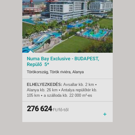
Numa Bay Exclusive - BUDAPEST,
Numa
Repülő 5*
Repü
Törökország, Török riviéra, Alanya
Törökor
ELHELYEZKEDÉS:
Avsallar kb. 2 km •
ELHE
Indulások:
2026.08.07-tól
Indulá
Alanya
kb.
26 km • Antalya repülőtér
kb.
Alany
Időpontok:
73 db
Időpon
105 km • a szálloda
kb.
22 000 m²-es
105 km
Ellátás:
ultra all inclusive
Ellátás
területen fekszik • mozgáskorlátozottak
terüle
Besorolás:
5*
Besoro
számára kialakított szoba
számár
Szállás:
276 624
Hotel
Szállá
439
Ft/fő-től
TENGERPART
: közvetlenül a hotelnél •
TENG
Utazás:
menetrendszerinti járattal
Utazás
homokos • napernyők, napágyak és
homoko
strandtörölközők ingyenesen • móló •
strand
pavilonok térítés ellenében
pavilo
ELLÁTÁS
: ultra all inclusive • reggeli, ebéd
ELLÁ