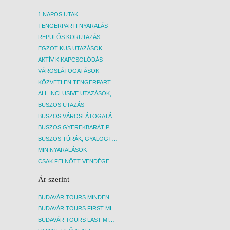
A szálloda egyes szolgáltatási csak
A szál
1 NAPOS UTAK
térítés ellenében vehetők igénybe,
téríté
TENGERPARTI NYARALÁS
valamint a szálloda fenntartja a jogot
valami
szolgáltatásainak koncepciójának akár
szolgá
REPÜLŐS KÖRUTAZÁS
szezonon belüli megváltoztatására is,
szezon
EGZOTIKUS UTAZÁSOK
amelyre irodánknak nincs ráhatása! A
amelyr
AKTÍV KIKAPCSOLÓDÁS
térítés ellenében igénybe vehető
téríté
VÁROSLÁTOGATÁSOK
szolgáltatásokról a szálloda recepcióján
szolgá
kérhető bővebb információ.
kérhe
KÖZVETLEN TENGERPARTI SZÁLLÁSOK
ALL INCLUSIVE UTAZÁSOK, NYARALÁSOK
BUSZOS UTAZÁS
BUSZOS VÁROSLÁTOGATÁSOK
BUSZOS GYEREKBARÁT PROGRAMOK
BUSZOS TÚRÁK, GYALOGTÚRÁK
MININYARALÁSOK
CSAK FELNŐTT VENDÉGEKET FOGADÓ SZÁLLÁSOK
Ár szerint
BUDAVÁR TOURS MINDEN AKCIÓS ÚT
BUDAVÁR TOURS FIRST MINUTE AKCIÓS UTAK
BUDAVÁR TOURS LAST MINUTE AKCIÓS UTAK