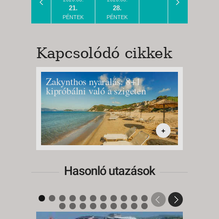
21.
28.
PÉNTEK
PÉNTEK
Kapcsolódó cikkek
Zakynthos nyaralás: 8+1
Limone
kipróbálni való a szigeten
a Gard
+
Hasonló utazások