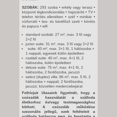
SZOBÁK:
293 szoba • erkély vagy terasz •
központi légkondicionálás • hajszárító • TV •
telefon térítés ellenében • széf • minibár •
vízforraló • tea- és kávéfőző szett • köntös
és papucs • wifi
standard szobák: 27 m², max. 3 fő vagy
2+2 fő
junior suite: 31 m², max. 3 fő vagy 2+2 fő
suite: 40 m², max. 3+1 fő, 1 hálószoba +
1 nappali, egyesek külön épületben
családi suite: 40 m², max. 4+1 fő, 2
hálószoba, külön épületben
deluxe suite: 75 m², max. 4+1 fő, 2
hálószoba, 2 fürdőszoba, jacuzzi
select (duplex) villa: 86 m², max. 5 fő, 2
hálószoba + nappali, 2 fürdőszoba,
jacuzzi, közvetlen medencebejárat
Felhívjuk Utasaink figyelmét, hogy a
csúszdák használatát a szálloda
életkorhoz és/vagy testmagassághoz
kötheti. A csúszdák működése
szezonális jellegű, ezek feltételeit a
szálloda határozza meg, és fenntartja a