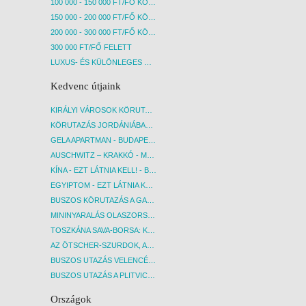
100 000 - 150 000 FT/FŐ KÖZÖTT
150 000 - 200 000 FT/FŐ KÖZÖTT
200 000 - 300 000 FT/FŐ KÖZÖTT
300 000 FT/FŐ FELETT
LUXUS- ÉS KÜLÖNLEGES UTAK
Kedvenc útjaink
KIRÁLYI VÁROSOK KÖRUTAZÁS KÖZVETLEN REPÜLŐJÁRATTAL - BUDAPEST, REPÜLŐ
KÖRUTAZÁS JORDÁNIÁBAN, HOLT-TENGERI PIHENÉSSEL - BUDAPEST, REPÜLŐ
GELA APARTMAN - BUDAPEST, REPÜLŐ
AUSCHWITZ – KRAKKÓ - MEGRÁZÓ IDŐUTAZÁS! - BUDAPEST, BUSZ
KÍNA - EZT LÁTNIA KELL! - BUDAPEST, REPÜLŐ
EGYIPTOM - EZT LÁTNIA KELL! - BUDAPEST, REPÜLŐ
BUSZOS KÖRUTAZÁS A GARDA-TÓ KÖRNYÉKÉN - BUDAPEST, BUSZ
MININYARALÁS OLASZORSZÁGBAN: ÉSZAK-OLASZ GYÖNGYSZEMEK NYOMÁBAN - BUDAPEST, BUSZ
TOSZKÁNA SAVA-BORSA: KÓSTOLÓK ÉS KULTURÁLIS UTAZÁS - BUDAPEST, BUSZ
AZ ÖTSCHER-SZURDOK, AUSZTRIA GRAND CANYONJA - BUDAPEST, BUSZ
BUSZOS UTAZÁS VELENCÉBE - BUDAPEST, BUSZ
BUSZOS UTAZÁS A PLITVICEI-TAVAK NEMZETI PARKBA - BUDAPEST, BUSZ
Országok