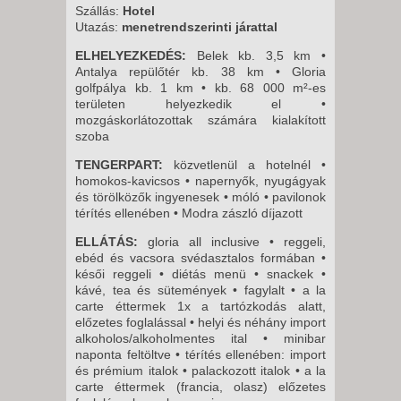
Szállás:
Hotel
Utazás:
menetrendszerinti járattal
ELHELYEZKEDÉS:
Belek kb. 3,5 km •
Antalya repülőtér kb. 38 km • Gloria
golfpálya kb. 1 km • kb. 68 000 m²-es
területen helyezkedik el •
mozgáskorlátozottak számára kialakított
szoba
TENGERPART:
közvetlenül a hotelnél •
homokos-kavicsos • napernyők, nyugágyak
és törölközők ingyenesek • móló • pavilonok
térítés ellenében • Modra zászló díjazott
ELLÁTÁS:
gloria all inclusive • reggeli,
ebéd és vacsora svédasztalos formában •
késői reggeli • diétás menü • snackek •
kávé, tea és sütemények • fagylalt • a la
carte éttermek 1x a tartózkodás alatt,
előzetes foglalással • helyi és néhány import
alkoholos/alkoholmentes ital • minibar
naponta feltöltve • térítés ellenében: import
és prémium italok • palackozott italok • a la
carte éttermek (francia, olasz) előzetes