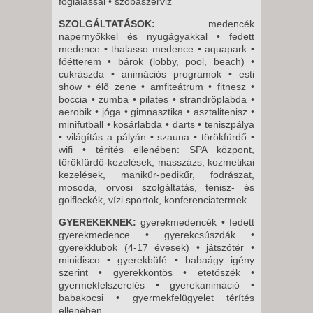
foglalással • szobaszerviz
SZOLGÁLTATÁSOK:
medencék
napernyőkkel és nyugágyakkal • fedett
medence • thalasso medence • aquapark •
főétterem • bárok (lobby, pool, beach) •
cukrászda • animációs programok • esti
show • élő zene • amfiteátrum • fitnesz •
boccia • zumba • pilates • strandröplabda •
aerobik • jóga • gimnasztika • asztalitenisz •
minifutball • kosárlabda • darts • teniszpálya
• világítás a pályán • szauna • törökfürdő •
wifi • térítés ellenében: SPA központ,
törökfürdő-kezelések, masszázs, kozmetikai
kezelések, manikűr-pedikűr, fodrászat,
mosoda, orvosi szolgáltatás, tenisz- és
golfleckék, vízi sportok, konferenciatermek
GYEREKEKNEK:
gyerekmedencék • fedett
gyerekmedence • gyerekcsúszdák •
gyerekklubok (4-17 évesek) • játszótér •
minidisco • gyerekbüfé • babaágy igény
szerint • gyerekköntös • etetőszék •
gyermekfelszerelés • gyerekanimáció •
babakocsi • gyermekfelügyelet térítés
ellenében