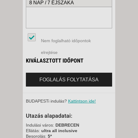
8 NAP / 7 ÉJSZAKA
Nem foglalható időpontok
elrejtése
KIVÁLASZTOTT IDŐPONT
FOGLALÁS FOLYTATÁSA
BUDAPESTi indulás?
Kattintson ide!
Utazás alapadatai:
Indulási város:
DEBRECEN
Ellátás:
ultra all inclusive
Besorolás:
5*