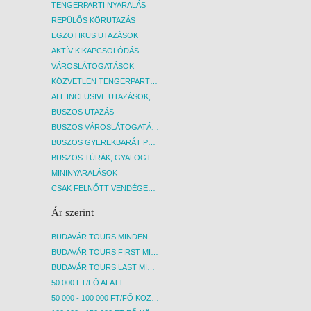
TENGERPARTI NYARALÁS
valamint a szálloda fenntartja a jogot
valami
szolgáltatásainak koncepciójának akár
szolgá
REPÜLŐS KÖRUTAZÁS
szezonon belüli megváltoztatására is,
szezon
EGZOTIKUS UTAZÁSOK
amelyre irodánknak nincs ráhatása! A
amelyr
AKTÍV KIKAPCSOLÓDÁS
térítés ellenében igénybe vehető
téríté
VÁROSLÁTOGATÁSOK
szolgáltatásokról a szálloda recepcióján
szolgá
kérhető bővebb információ.
kérhe
KÖZVETLEN TENGERPARTI SZÁLLÁSOK
ALL INCLUSIVE UTAZÁSOK, NYARALÁSOK
BUSZOS UTAZÁS
BUSZOS VÁROSLÁTOGATÁSOK
BUSZOS GYEREKBARÁT PROGRAMOK
BUSZOS TÚRÁK, GYALOGTÚRÁK
MININYARALÁSOK
CSAK FELNŐTT VENDÉGEKET FOGADÓ SZÁLLÁSOK
Ár szerint
BUDAVÁR TOURS MINDEN AKCIÓS ÚT
BUDAVÁR TOURS FIRST MINUTE AKCIÓS UTAK
BUDAVÁR TOURS LAST MINUTE AKCIÓS UTAK
50 000 FT/FŐ ALATT
50 000 - 100 000 FT/FŐ KÖZÖTT