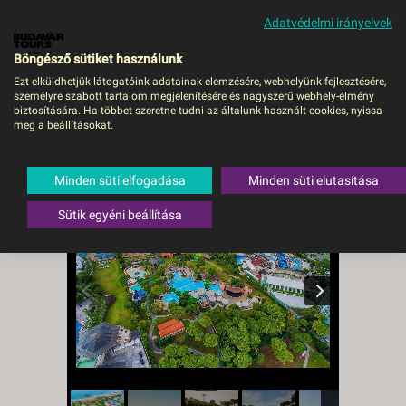
Adatvédelmi irányelvek
MENÜ
Böngésző sütiket használunk
Ezt elküldhetjük látogatóink adatainak elemzésére, webhelyünk fejlesztésére,
személyre szabott tartalom megjelenítésére és nagyszerű webhely-élmény
Gloria Verde Resort -
biztosítására. Ha többet szeretne tudni az általunk használt cookies, nyissa
meg a beállításokat.
DEBRECEN, Repülő
Törökország
,
Török riviéra
,
Belek
Minden süti elfogadása
Minden süti elutasítása
Sütik egyéni beállítása