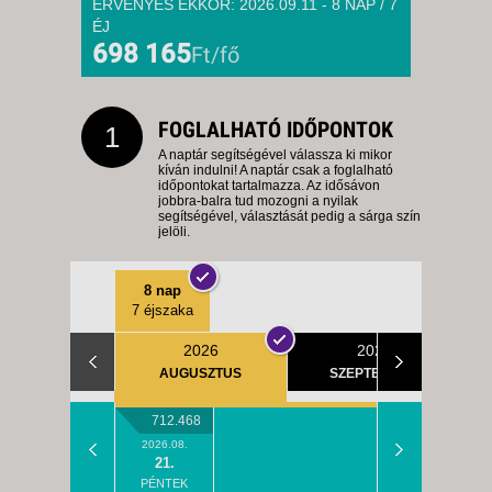
ÉRVÉNYES EKKOR: 2026.09.11 - 8 NAP / 7
ÉJ
698 165
Ft/fő
FOGLALHATÓ IDŐPONTOK
1
A naptár segítségével válassza ki mikor
kíván indulni! A naptár csak a foglalható
időpontokat tartalmazza. Az idősávon
jobbra-balra tud mozogni a nyilak
segítségével, választását pedig a sárga szín
jelöli.
8 nap
7 éjszaka
2026
2026
AUGUSZTUS
SZEPTEMBER
712.468
2026.08.
21.
PÉNTEK