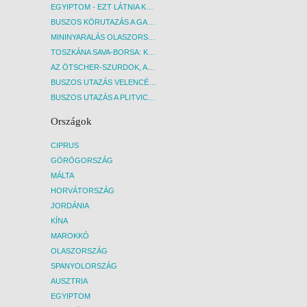
EGYIPTOM - EZT LÁTNIA KELL! - BUDAPEST, REPÜLŐ
BUSZOS KÖRUTAZÁS A GARDA-TÓ KÖRNYÉKÉN - BUDAPEST, BUSZ
MININYARALÁS OLASZORSZÁGBAN: ÉSZAK-OLASZ GYÖNGYSZEMEK NYOMÁBAN - BUDAPEST, BUSZ
TOSZKÁNA SAVA-BORSA: KÓSTOLÓK ÉS KULTURÁLIS UTAZÁS - BUDAPEST, BUSZ
AZ ÖTSCHER-SZURDOK, AUSZTRIA GRAND CANYONJA - BUDAPEST, BUSZ
BUSZOS UTAZÁS VELENCÉBE - BUDAPEST, BUSZ
BUSZOS UTAZÁS A PLITVICEI-TAVAK NEMZETI PARKBA - BUDAPEST, BUSZ
Országok
CIPRUS
GÖRÖGORSZÁG
MÁLTA
HORVÁTORSZÁG
JORDÁNIA
KÍNA
MAROKKÓ
OLASZORSZÁG
SPANYOLORSZÁG
AUSZTRIA
EGYIPTOM