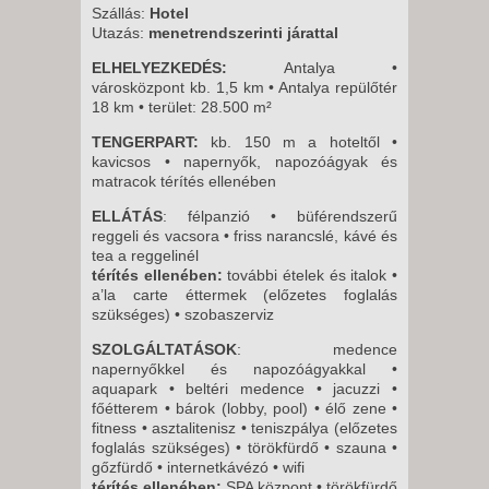
8 NAP / 7 ÉJSZAKA
Szállás:
Hotel
Utazás:
menetrendszerinti járattal
2026. SZEPTEMBER 04.,
PÉNTEK -
ELHELYEZKEDÉS:
Antalya •
városközpont kb. 1,5 km • Antalya repülőtér
15 NAP / 14 ÉJSZAKA
18 km • terület: 28.500 m²
2026. SZEPTEMBER 11.,
TENGERPART:
kb. 150 m a hoteltől •
PÉNTEK -
kavicsos • napernyők, napozóágyak és
8 NAP / 7 ÉJSZAKA
matracok térítés ellenében
ELLÁTÁS
: félpanzió • büférendszerű
reggeli és vacsora • friss narancslé, kávé és
tea a reggelinél
térítés ellenében:
további ételek és italok •
a’la carte éttermek (előzetes foglalás
szükséges) • szobaszerviz
SZOLGÁLTATÁSOK
: medence
napernyőkkel és napozóágyakkal •
aquapark • beltéri medence • jacuzzi •
főétterem • bárok (lobby, pool) • élő zene •
fitness • asztalitenisz • teniszpálya (előzetes
foglalás szükséges) • törökfürdő • szauna •
gőzfürdő • internetkávézó • wifi
térítés ellenében:
SPA központ • törökfürdő