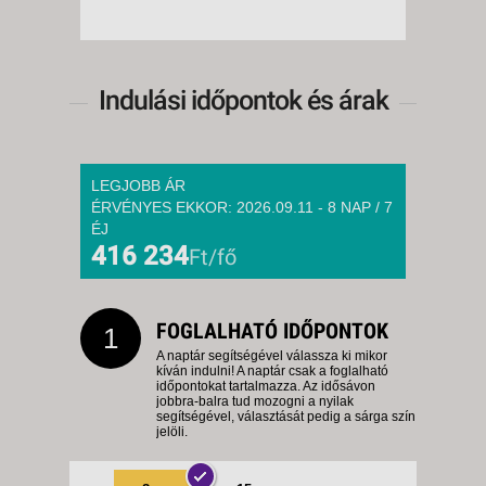
Indulási időpontok és árak
LEGJOBB ÁR
ÉRVÉNYES EKKOR: 2026.09.11 - 8 NAP / 7
ÉJ
416 234
Ft/fő
FOGLALHATÓ IDŐPONTOK
1
A naptár segítségével válassza ki mikor
kíván indulni! A naptár csak a foglalható
időpontokat tartalmazza. Az idősávon
jobbra-balra tud mozogni a nyilak
segítségével, választását pedig a sárga szín
jelöli.