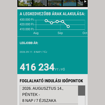
A LEGKEDVEZŐBB ÁRAK ALAKULÁSA:
LEGJOBB ÁR:
2026.09.11
- 8 NAP / 7 ÉJ
416 234
FT / FŐ
FOGLALHATÓ INDULÁSI IDŐPONTOK
2026. AUGUSZTUS 14.,
PÉNTEK -
8 NAP / 7 ÉJSZAKA