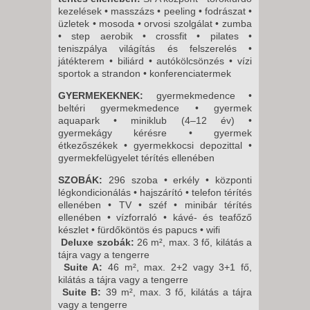
kezelések • masszázs • peeling • fodrászat •
üzletek • mosoda • orvosi szolgálat • zumba
• step aerobik • crossfit • pilates •
teniszpálya világítás és felszerelés •
játékterem • biliárd • autókölcsönzés • vízi
sportok a strandon • konferenciatermek
GYERMEKEKNEK:
gyermekmedence •
beltéri gyermekmedence • gyermek
aquapark • miniklub (4–12 év) •
gyermekágy kérésre • gyermek
étkezőszékek • gyermekkocsi depozittal •
gyermekfelügyelet térítés ellenében
SZOBÁK:
296 szoba • erkély • központi
légkondicionálás • hajszárító • telefon térítés
ellenében • TV • széf • minibár térítés
ellenében • vízforraló • kávé- és teafőző
készlet • fürdőköntös és papucs • wifi
Deluxe szobák:
26 m², max. 3 fő, kilátás a
tájra vagy a tengerre
Suite A:
46 m², max. 2+2 vagy 3+1 fő,
kilátás a tájra vagy a tengerre
Suite B:
39 m², max. 3 fő, kilátás a tájra
vagy a tengerre