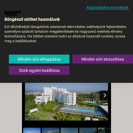
Adatvédelmi irányelvek
MENÜ
Böngésző sütiket használunk
Ezt elküldhetjük látogatóink adatainak elemzésére, webhelyünk fejlesztésére,
személyre szabott tartalom megjelenítésére és nagyszerű webhely-élmény
Sunis Hotel Su -
biztosítására. Ha többet szeretne tudni az általunk használt cookies, nyissa
meg a beállításokat.
DEBRECEN, Repülő
Törökország
,
Török riviéra
,
Antalya
Minden süti elfogadása
Minden süti elutasítása
Sütik egyéni beállítása