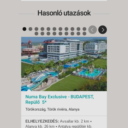
Hasonló utazások
Numa Bay Exclusive - BUDAPEST,
Numa
Repülő 5*
Repü
Törökország, Török riviéra, Alanya
Törökor
ELHELYEZKEDÉS:
Avsallar kb. 2 km •
ELHE
Indulások:
2026.08.11-tól
Indulá
Alanya
kb.
26 km • Antalya repülőtér
kb.
Alany
Időpontok:
72 db
Időpon