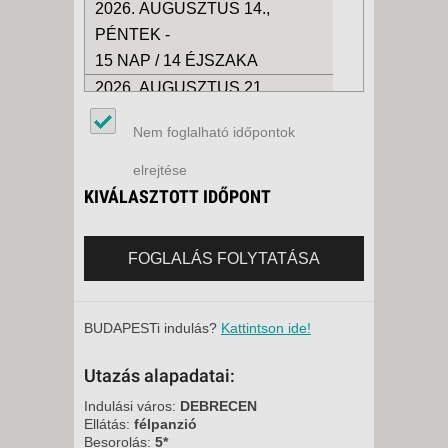
2026. AUGUSZTUS 14.,
PÉNTEK -
15 NAP / 14 ÉJSZAKA
2026. AUGUSZTUS 21.,
PÉNTEK -
Nem foglalható időpontok
15 NAP / 14 ÉJSZAKA
2026. AUGUSZTUS 21.,
elrejtése
PÉNTEK -
KIVÁLASZTOTT IDŐPONT
8 NAP / 7 ÉJSZAKA
2026. AUGUSZTUS 28.,
FOGLALÁS FOLYTATÁSA
PÉNTEK -
15 NAP / 14 ÉJSZAKA
2026. AUGUSZTUS 28.,
BUDAPESTi indulás?
Kattintson ide!
PÉNTEK -
Utazás alapadatai:
8 NAP / 7 ÉJSZAKA
2026. SZEPTEMBER 04.,
Indulási város:
DEBRECEN
Ellátás:
félpanzió
PÉNTEK -
Besorolás:
5*