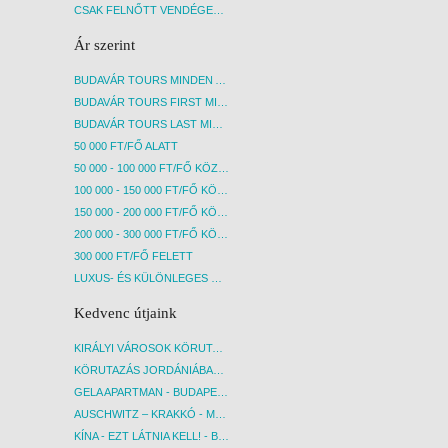
CSAK FELNŐTT VENDÉGEKET FOGADÓ SZÁLLÁSOK
Ár szerint
BUDAVÁR TOURS MINDEN AKCIÓS ÚT
BUDAVÁR TOURS FIRST MINUTE AKCIÓS UTAK
BUDAVÁR TOURS LAST MINUTE AKCIÓS UTAK
50 000 FT/FŐ ALATT
50 000 - 100 000 FT/FŐ KÖZÖTT
100 000 - 150 000 FT/FŐ KÖZÖTT
150 000 - 200 000 FT/FŐ KÖZÖTT
200 000 - 300 000 FT/FŐ KÖZÖTT
300 000 FT/FŐ FELETT
LUXUS- ÉS KÜLÖNLEGES UTAK
Kedvenc útjaink
KIRÁLYI VÁROSOK KÖRUTAZÁS KÖZVETLEN REPÜLŐJÁRATTAL - BUDAPEST, REPÜLŐ
KÖRUTAZÁS JORDÁNIÁBAN, HOLT-TENGERI PIHENÉSSEL - BUDAPEST, REPÜLŐ
GELA APARTMAN - BUDAPEST, REPÜLŐ
AUSCHWITZ – KRAKKÓ - MEGRÁZÓ IDŐUTAZÁS! - BUDAPEST, BUSZ
KÍNA - EZT LÁTNIA KELL! - BUDAPEST, REPÜLŐ