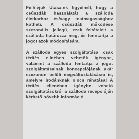
Felhívjuk Utasaink figyelmét, hogy a
csúszdák használatát a szálloda
életkorhoz és/vagy testmagassághoz
kötheti. A csúszdák működése
szezonális jellegű, ezek feltételeit a
szálloda határozza meg, és fenntartja a
jogot azok módosítására.
A szálloda egyes szolgáltatásai csak
térítés ellnében vehetők igénybe,
valamint a szálloda fentartja a jogot
szolgáltatásainak koncepciójának akár
szezonon belüli megváltoztatásásra is,
amelyre irodánknak nincs ráhatása! A
térítés ellenében igénybe vehető
szolgáltatásokról a szálloda recepcióján
kérhető bővebb információ.