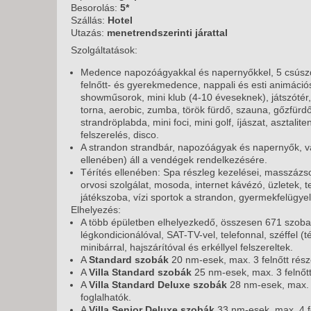
KÖZ
Besorolás:
5*
TEN
Szállás:
Hotel
SZÁ
Utazás:
menetrendszerinti járattal
Szolgáltatások:
SZÁ
CSÚ
Medence napozóágyakkal és napernyőkkel, 5 csúszd
felnőtt- és gyerekmedence, nappali és esti animáció
BUD
showműsorok, mini klub (4-10 éveseknek), játszótér, 
UTA
torna, aerobic, zumba, török fürdő, szauna, gőzfürdő
strandröplabda, mini foci, mini golf, íjászat, asztalit
felszerelés, disco.
A strandon strandbár, napozóágyak és napernyők, va
ellenében) áll a vendégek rendelkezésére.
Térítés ellenében: Spa részleg kezelései, masszázs
orvosi szolgálat, mosoda, internet kávézó, üzletek, ten
játékszoba, vízi sportok a strandon, gyermekfelügye
Elhelyezés:
A több épületben elhelyezkedő, összesen 671 szoba
légkondicionálóval, SAT-TV-vel, telefonnal, széffel (té
minibárral, hajszárítóval és erkéllyel felszereltek.
A
Standard szobák
20 nm-esek, max. 3 felnőtt rész
A
Villa Standard szobák
25 nm-esek, max. 3 felnőtt
A
Villa Standard Deluxe szobák
28 nm-esek, max. 3
foglalhatók.
A
Villa Senior Deluxe szobák
33 nm-esek, max. 4 fe