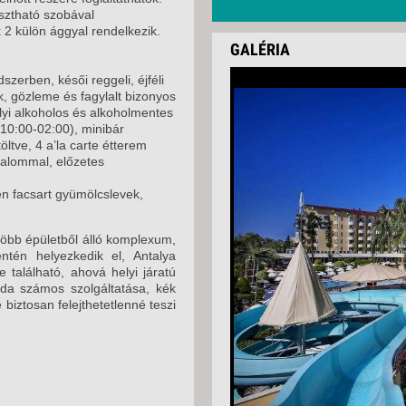
asztható szobával
 2 külön ággyal rendelkezik.
GALÉRIA
szerben, késői reggeli, éjféli
, gözleme és fagylalt bizonyos
lyi alkoholos és alkoholmentes
(10:00-02:00), minibár
öltve, 4 a’la carte étterem
lkalommal, előzetes
sen facsart gyümölcslevek,
 több épületből álló komplexum,
tén helyezkedik el, Antalya
 található, ahová helyi járatú
loda számos szolgáltatása, kék
 biztosan felejthetetlenné teszi