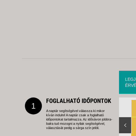
LEGJ
ÉRVÉ
FOGLALHATÓ IDŐPONTOK
1
A naptár segítségével válassza ki mikor
kíván indulni! A naptár csak a foglalható
Slide Right
időpontokat tartalmazza. Az idősávon jobbra-
balra tud mozogni a nyilak segítségével,
választását pedig a sárga szín jelöli.