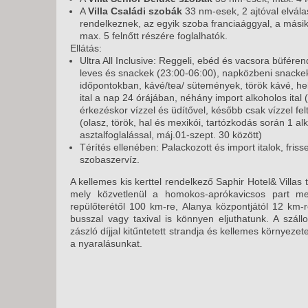
A
Villa Családi szobák
33 nm-esek, 2 ajtóval elvál
rendelkeznek, az egyik szoba franciaággyal, a másik
max. 5 felnőtt részére foglalhatók.
Ellátás:
Ultra All Inclusive: Reggeli, ebéd és vacsora büférend
leves és snackek (23:00-06:00), napközbeni snackek
időpontokban, kávé/tea/ sütemények, török kávé, he
ital a nap 24 órájában, néhány import alkoholos ital 
érkezéskor vízzel és üdítővel, később csak vízzel felt
(olasz, török, hal és mexikói, tartózkodás során 1 a
asztalfoglalással, máj.01-szept. 30 között)
Térítés ellenében: Palackozott és import italok, fris
szobaszervíz.
A kellemes kis kerttel rendelkező Saphir Hotel& Villas
mely közvetlenül a homokos-aprókavicsos part men
repülőterétől 100 km-re, Alanya központjától 12 km-re
busszal vagy taxival is könnyen eljuthatunk. A szál
zászló díjjal kitűntetett strandja és kellemes környezete
a nyaralásunkat.