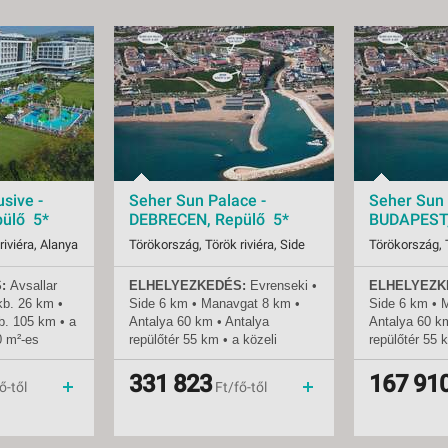
sive -
Seher Sun Palace -
Seher Sun 
ülő 5*
DEBRECEN, Repülő 5*
BUDAPEST,
riviéra, Alanya
Törökország, Török riviéra, Side
Törökország, T
:
Avsallar
ELHELYEZKEDÉS:
Evrenseki
•
ELHELYEZK
08.07-tól
Indulások:
2026.08.14-tól
Indulások:
kb.
26 km •
Side 6 km • Manavgat 8 km •
Side 6 km • 
Időpontok:
5 db
Időpontok:
b.
105 km • a
Antalya 60 km • Antalya
Antalya 60 k
all inclusive
Ellátás:
all inclusive
Ellátás:
0 m²-es
repülőtér 55 km • a közeli
repülőtér 55 
Besorolás:
5*
Besorolás:
városok helyi busszal (dolmus)
városok helyi
Szállás:
Hotel
Szállás:
ak számára
vagy taxival érhetők el • a
vagy taxival é
331 823
167 91
menetrendszerinti járattal
Utazás:
menetrendszerinti járattal
Utazás:
ő-től
Ft/fő-től
szálloda akadálymentesített
szálloda akad
zvetlenül a
TENGERPART:
300 m a
TENGERPAR
 •
szállodától • homokos •
szállodától •
ak és
napernyők, napozóágyak és
napernyők, n