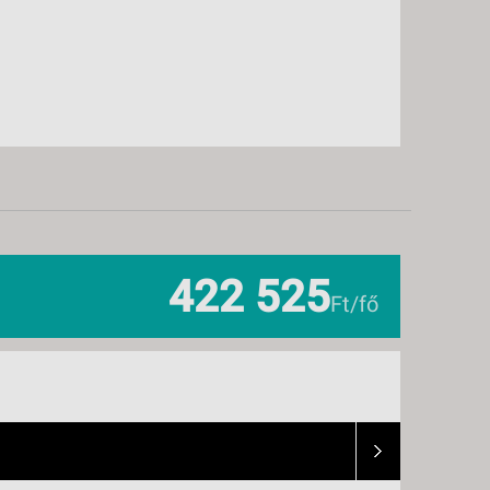
422 525
Ft/fő