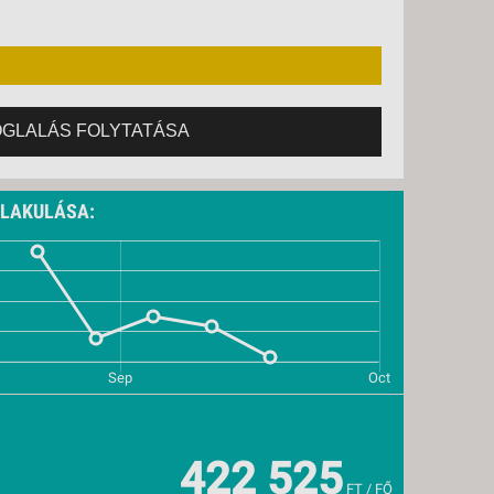
OGLALÁS FOLYTATÁSA
ALAKULÁSA:
422 525
FT / FŐ