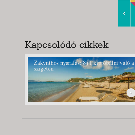
Slide Right
Kapcsolódó cikkek
Zakynthos nyaralás: 8+1 kipróbálni való a
szigeten
+