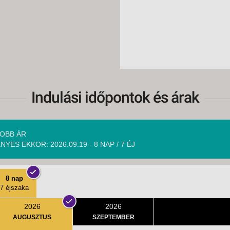
Indulási időpontok és árak
OBB ÁR
NYES EKKOR: 2026.09.19 - 8 NAP / 7 ÉJ
8 nap
7 éjszaka
2026
2026
AUGUSZTUS
SZEPTEMBER