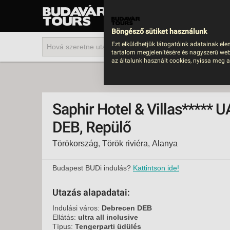
UTAZÁS
LAST MINUTE NYAR
Böngésző sütiket használunk
202
Ezt elküldhetjük látogatóink adatainak ele
tartalom megjelenítésére és nagyszerű web
BUS
az általunk használt cookies, nyissa meg a
TEN
ÜDÜ
Saphir Hotel & Villas***** U
KÖR
DEB, Repülő
CSA
Törökország
,
Török riviéra
,
Alanya
UTA
IND
Budapest BUDi indulás?
Kattintson ide!
AKT
Utazás alapadatai:
EGZ
Indulási város:
Debrecen DEB
VÁR
Ellátás:
ultra all inclusive
Típus:
Tengerparti üdülés