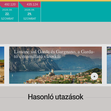
492.120
435.124
2026.08.
2026.08.
22.
29.
SZOMBAT
SZOMBAT
Limone sul Garda és Gargnano, a Garda-
tó citromillatú városkái
+
Hasonló utazások