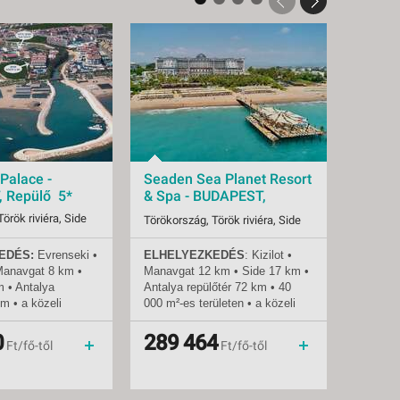
Palace -
Seaden Sea Planet Resort
Seaden
 Repülő 5*
& Spa - BUDAPEST,
& Spa
Repülő 5*
Repül
örök riviéra, Side
Törökország, Török riviéra, Side
Törökors
EDÉS:
Evrenseki
•
ELHELYEZKEDÉS
: Kizilot •
ELHEL
2026.08.12-tól
Indulások:
2026.09.02-tól
Indulás
Manavgat 8 km •
Manavgat 12 km • Side 17 km •
Manavga
88 db
Időpontok:
55 db
Időpont
m • Antalya
Antalya repülőtér 72 km • 40
Antalya
all inclusive
Ellátás:
all inclusive
Ellátás:
km • a közeli
000 m²-es területen • a közeli
000 m²-e
5*
Besorolás:
5*
Besorol
 busszal (dolmus)
városok taxival vagy helyi
városok 
Hotel
Szállás:
Hotel
Szállás:
rhetők el • a
busszal könnyen
busszal
0
289 464
427
menetrendszerinti járattal
Utazás:
menetrendszerinti járattal
Utazás:
Ft/fő-től
Ft/fő-től
álymentesített
megközelíthetők • a szálloda
megköze
T:
300 m a
akadálymentesített
akadály
 homokos •
STRAND:
közvetlenül a
STRAN
apozóágyak és
szállodánál • homokos-kavicsos
szállod