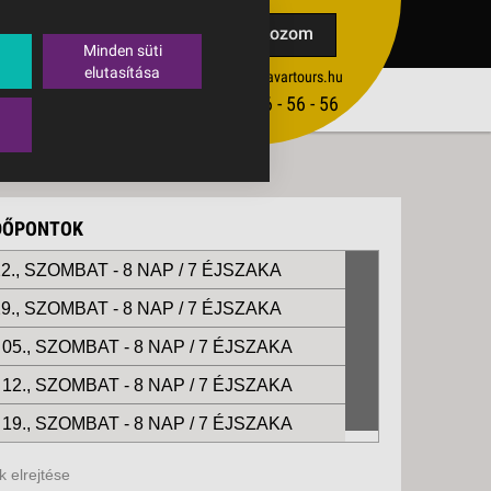
TAK
Feliratkozom
Minden süti
elutasítása
ertekesites@budavartours.hu
TIPPEK
(+36­ 1) 3 - 56 - 56 - 56
VISSZAJELZÉS KÜLDÉSE
IDŐPONTOK
2., SZOMBAT -
8 NAP / 7 ÉJSZAKA
9., SZOMBAT -
8 NAP / 7 ÉJSZAKA
05., SZOMBAT -
8 NAP / 7 ÉJSZAKA
12., SZOMBAT -
8 NAP / 7 ÉJSZAKA
19., SZOMBAT -
8 NAP / 7 ÉJSZAKA
 elrejtése