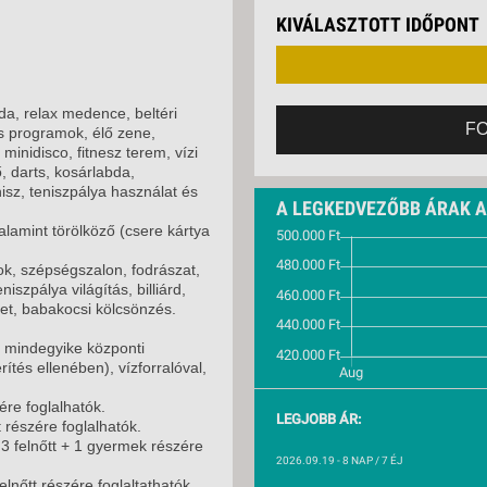
VETLEN
KIVÁLASZTOTT IDŐPONT
GERPARTI
LLÁSOK
LLODÁK
SZDÁVAL
a, relax medence, beltéri
F
s programok, élő zene,
AVÁR TOURS
minidisco, fitnesz terem, vízi
ZÁSOK
, darts, kosárlabda,
enisz, teniszpálya használat és
A LEGKEDVEZŐBB ÁRAK 
lamint törölköző (csere kártya
ok, szépségszalon, fodrászat,
iszpálya világítás, billiárd,
let, babakocsi kölcsönzés.
 mindegyike központi
rítés ellenében), vízforralóval,
ére foglalhatók.
LEGJOBB ÁR:
 részére foglalhatók.
 felnőtt + 1 gyermek részére
2026.09.19
- 8 NAP / 7 ÉJ
lnőtt részére foglaltathatók.