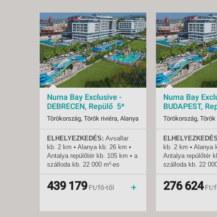
Numa Bay Exclusive -
Numa Bay Exclu
DEBRECEN, Repülő 5*
BUDAPEST, Rep
Törökország, Török riviéra, Alanya
Törökország, Török 
ELHELYEZKEDÉS:
Avsallar
ELHELYEZKEDÉS
Indulások:
2026.08.07-tól
Indulások:
2026.
kb. 2 km • Alanya
kb.
26 km •
kb. 2 km • Alanya
Időpontok:
6 db
Időpontok:
73 db
Antalya repülőtér
kb.
105 km • a
Antalya repülőtér
k
Ellátás:
ultra all inclusive
Ellátás:
ultra 
szálloda
kb.
22 000 m²-es
szálloda
kb.
22 00
Besorolás:
5*
Besorolás:
5*
területen fekszik •
területen fekszik •
Szállás:
Hotel
Szállás:
Hotel
mozgáskorlátozottak számára
mozgáskorlátozott
439 179
276 624
Utazás:
menetrendszerinti járattal
Utazás:
Ft/fő-től
Ft/f
kialakított szoba
kialakított szoba
TENGERPART
: közvetlenül a
TENGERPART
: kö
hotelnél • homokos •
hotelnél • homokos
napernyők, napágyak és
napernyők, napágy