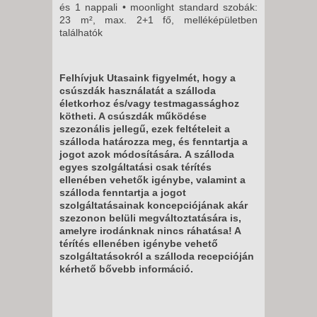
és 1 nappali • moonlight standard szobák:
23 m², max. 2+1 fő, melléképületben
találhatók
Felhívjuk Utasaink figyelmét, hogy a
csúszdák használatát a szálloda
életkorhoz és/vagy testmagassághoz
kötheti. A csúszdák működése
szezonális jellegű, ezek feltételeit a
szálloda határozza meg, és fenntartja a
jogot azok módosítására.
A szálloda
egyes szolgáltatási csak térítés
ellenében vehetők igénybe, valamint a
szálloda fenntartja a jogot
szolgáltatásainak koncepciójának akár
szezonon belüli megváltoztatására is,
amelyre irodánknak nincs ráhatása! A
térítés ellenében igénybe vehető
szolgáltatásokról a szálloda recepcióján
kérhető bővebb információ.