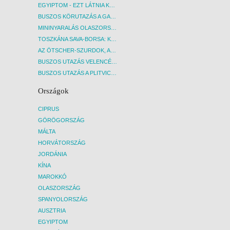
EGYIPTOM - EZT LÁTNIA KELL! - BUDAPEST, REPÜLŐ
BUSZOS KÖRUTAZÁS A GARDA-TÓ KÖRNYÉKÉN - BUDAPEST, BUSZ
MININYARALÁS OLASZORSZÁGBAN: ÉSZAK-OLASZ GYÖNGYSZEMEK NYOMÁBAN - BUDAPEST, BUSZ
TOSZKÁNA SAVA-BORSA: KÓSTOLÓK ÉS KULTURÁLIS UTAZÁS - BUDAPEST, BUSZ
AZ ÖTSCHER-SZURDOK, AUSZTRIA GRAND CANYONJA - BUDAPEST, BUSZ
BUSZOS UTAZÁS VELENCÉBE - BUDAPEST, BUSZ
BUSZOS UTAZÁS A PLITVICEI-TAVAK NEMZETI PARKBA - BUDAPEST, BUSZ
Országok
CIPRUS
GÖRÖGORSZÁG
MÁLTA
HORVÁTORSZÁG
JORDÁNIA
KÍNA
MAROKKÓ
OLASZORSZÁG
SPANYOLORSZÁG
AUSZTRIA
EGYIPTOM