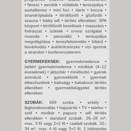
• fitnesz • aerobik • vízilabda • teniszpálya •
asztalitenisz • mini foci • darts • boccia •
strandröplabda • törökfürdő • gőzfürdő •
szauna • lobby wifi • térítés ellenében: SPA
központ • törökfürdő kezelések • masszázs •
fodrászat • üzletek • orvosi szolgálat •
mosoda • pénzváltó • teniszpálya
megvilágítása • teniszfelszerelés • biliárd •
búvárkodás • autókölcsönzés • vízi sportok
a strandon • konferenciaterem
GYERMEKEKNEK:
gyermekmedence •
beltéri gyermekmedence • miniklub (4–12
éveseknek) • játszótér • minidiszkó • gyerek
animáció • gyermekbüfé • gyermek
étkezőszékek • babaágy • babakocsi térítés
ellenében • gyermekfelügyelet térítés
ellenében
SZOBÁK:
659 szoba • erkély •
légkondicionálás • hajszárító • TV • telefon •
széf • minibár • papucs • wifi térítés
ellenében • standard szobák: 26–28 m²,
max. 3 fő vagy 2+2 fő • családi szobák: 32–
34 m², max. 4 fő vagy 3+2 fő, 1 hálószoba