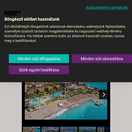
Adatvédelmi irányelvek
MENÜ
Böngésző sütiket használunk
Ezt elküldhetjük látogatóink adatainak elemzésére, webhelyünk fejlesztésére,
személyre szabott tartalom megjelenítésére és nagyszerű webhely-élmény
Justiniano Club Park Conti
biztosítására. Ha többet szeretne tudni az általunk használt cookies, nyissa
meg a beállításokat.
- DEBRECEN, Repülő
Törökország
,
Török riviéra
,
Alanya
Minden süti elfogadása
Minden süti elutasítása
Sütik egyéni beállítása