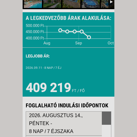
A LEGKEDVEZŐBB ÁRAK ALAKULÁSA:
LEGJOBB ÁR:
2026.09.11
- 8 NAP / 7 ÉJ
409 219
FT / FŐ
FOGLALHATÓ INDULÁSI IDŐPONTOK
2026. AUGUSZTUS 14.,
PÉNTEK -
8 NAP / 7 ÉJSZAKA