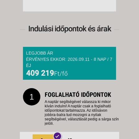
Indulási időpontok és árak
LEGJOBB ÁR
ÉRVÉNYES EKKOR: 2026.09.11 - 8 NAP / 7
ÉJ
409 219
Ft/fő
FOGLALHATÓ IDŐPONTOK
1
A naptár segítségével válassza ki mikor
kíván indulni! A naptár csak a foglalható
időpontokat tartalmazza. Az idősávon
jobbra-balra tud mozogni a nyilak
segítségével, választását pedig a sárga szín
jelöli.