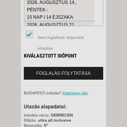
2026. AUGUSZTUS 14.,
PÉNTEK -
15 NAP / 14 ÉJSZAKA
2026. AUGUSZTUS 21.,
PÉNTEK -
Nem foglalható időpontok
15 NAP / 14 ÉJSZAKA
2026. AUGUSZTUS 21.,
elrejtése
PÉNTEK -
KIVÁLASZTOTT IDŐPONT
8 NAP / 7 ÉJSZAKA
2026. AUGUSZTUS 28.,
FOGLALÁS FOLYTATÁSA
PÉNTEK -
15 NAP / 14 ÉJSZAKA
2026. AUGUSZTUS 28.,
BUDAPESTi indulás?
Kattintson ide!
PÉNTEK -
Utazás alapadatai:
8 NAP / 7 ÉJSZAKA
2026. SZEPTEMBER 04.,
Indulási város:
DEBRECEN
Ellátás:
ultra all inclusive
PÉNTEK -
Besorolás:
5*