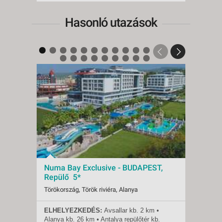
Hasonló utazások
Numa Bay Exclusive - BUDAPEST,
Numa
Repülő 5*
Repü
Törökország, Török riviéra, Alanya
Törökor
ELHELYEZKEDÉS:
Avsallar kb. 2 km •
ELHE
Indulások:
2026.08.11-tól
Indulá
Alanya
kb.
26 km • Antalya repülőtér
kb.
Alany
Időpontok:
72 db
Időpon