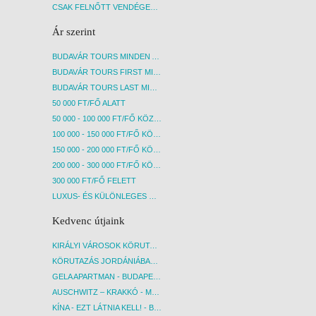
CSAK FELNŐTT VENDÉGEKET FOGADÓ SZÁLLÁSOK
Ár szerint
BUDAVÁR TOURS MINDEN AKCIÓS ÚT
BUDAVÁR TOURS FIRST MINUTE AKCIÓS UTAK
BUDAVÁR TOURS LAST MINUTE AKCIÓS UTAK
50 000 FT/FŐ ALATT
50 000 - 100 000 FT/FŐ KÖZÖTT
100 000 - 150 000 FT/FŐ KÖZÖTT
150 000 - 200 000 FT/FŐ KÖZÖTT
200 000 - 300 000 FT/FŐ KÖZÖTT
300 000 FT/FŐ FELETT
LUXUS- ÉS KÜLÖNLEGES UTAK
Kedvenc útjaink
KIRÁLYI VÁROSOK KÖRUTAZÁS KÖZVETLEN REPÜLŐJÁRATTAL - BUDAPEST, REPÜLŐ
KÖRUTAZÁS JORDÁNIÁBAN, HOLT-TENGERI PIHENÉSSEL - BUDAPEST, REPÜLŐ
GELA APARTMAN - BUDAPEST, REPÜLŐ
AUSCHWITZ – KRAKKÓ - MEGRÁZÓ IDŐUTAZÁS! - BUDAPEST, BUSZ
KÍNA - EZT LÁTNIA KELL! - BUDAPEST, REPÜLŐ