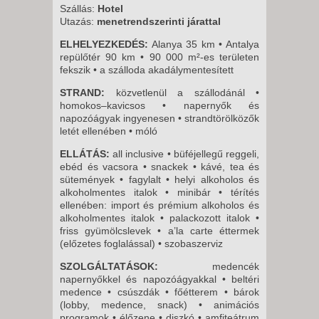
8 NAP / 7 ÉJSZAKA
Szállás:
Hotel
Utazás:
menetrendszerinti járattal
2026. SZEPTEMBER 04.,
PÉNTEK -
ELHELYEZKEDÉS:
Alanya 35 km • Antalya
repülőtér 90 km • 90 000 m²-es területen
15 NAP / 14 ÉJSZAKA
fekszik • a szálloda akadálymentesített
2026. SZEPTEMBER 11.,
STRAND:
közvetlenül a szállodánál •
PÉNTEK -
homokos–kavicsos • napernyők és
8 NAP / 7 ÉJSZAKA
napozóágyak ingyenesen • strandtörölközők
letét ellenében • móló
ELLÁTÁS:
all inclusive • büféjellegű reggeli,
ebéd és vacsora • snackek • kávé, tea és
sütemények • fagylalt • helyi alkoholos és
alkoholmentes italok • minibár • térítés
ellenében: import és prémium alkoholos és
alkoholmentes italok • palackozott italok •
friss gyümölcslevek • a’la carte éttermek
(előzetes foglalással) • szobaszerviz
SZOLGÁLTATÁSOK:
medencék
napernyőkkel és napozóágyakkal • beltéri
medence • csúszdák • főétterem • bárok
(lobby, medence, snack) • animációs
programok • élőzene • diszkó • amfiteátrum