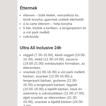
Éttermek
étterem – büfé ételek, nemzetközi és
török konyha, gyermek székek elérhetők
à la carte étterem – helyi konyha
5 bár, köztük a kertben, a tengerparton és
a vízi park mellett
cukrászda
Ultra All Inclusive 24h
reggeli (7.30-10.00), késői reggeli (10.00-
10.30), ebéd (12.30-14.00), vacsora
(19.00-21.00) svédasztalos formában, az
étteremben
snackek (11.00-16.30) a vízi park melletti
bárban, snackek (12.00-16.00) a
tengerparti bárban, gozleme (11.00-
16.30) a tengerparti bárban, fagylalt
(10.00-18.00) a kijelölt bárban, kávé és
sütemény a cukrászdában (11.00-17.00),
éjjeli snackek az étteremben (21.30-
24.00), snackek a kijelölt bárban (24.00-
7.00)