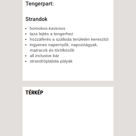
Tengerpart:
Strandok
homokos-kavicsos
laza lejtés a tengerhez
hozzáférés a szálloda területén keresztül
ingyenes napernyők, napozóágyak,
matracok és törölközők
all inclusive bár
strandröplabda pályák
TÉRKÉP