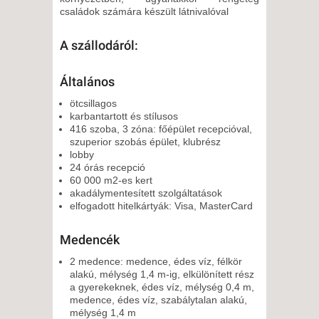
családok számára készült látnivalóval
A szállodáról:
Általános
ötcsillagos
karbantartott és stílusos
416 szoba, 3 zóna: főépület recepcióval,
szuperior szobás épület, klubrész
lobby
24 órás recepció
60 000 m2-es kert
akadálymentesített szolgáltatások
elfogadott hitelkártyák: Visa, MasterCard
Medencék
2 medence: medence, édes víz, félkör
alakú, mélység 1,4 m-ig, elkülönített rész
a gyerekeknek, édes víz, mélység 0,4 m,
medence, édes víz, szabálytalan alakú,
mélység 1,4 m