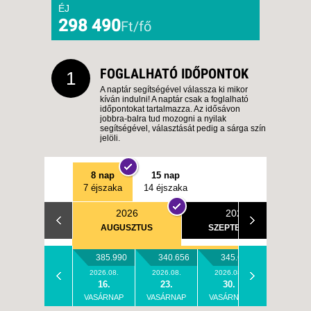
ÉJ
298 490
Ft/fő
FOGLALHATÓ IDŐPONTOK
1
A naptár segítségével válassza ki mikor
kíván indulni! A naptár csak a foglalható
időpontokat tartalmazza. Az idősávon
jobbra-balra tud mozogni a nyilak
segítségével, választását pedig a sárga szín
jelöli.
8 nap
15 nap
7 éjszaka
14 éjszaka
2026
2026
AUGUSZTUS
SZEPTEMBER
385.990
340.656
345.656
2026.08.
2026.08.
2026.08.
16.
23.
30.
VASÁRNAP
VASÁRNAP
VASÁRNAP