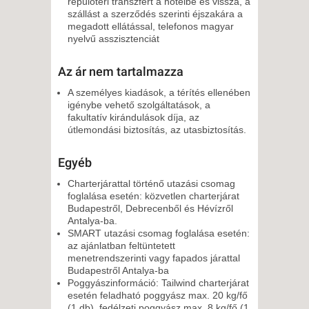
repülőtéri transzfert a hotelbe és vissza, a
szállást a szerződés szerinti éjszakára a
megadott ellátással, telefonos magyar
nyelvű asszisztenciát
Az ár nem tartalmazza
A személyes kiadások, a térítés ellenében
igénybe vehető szolgáltatások, a
fakultatív kirándulások díja, az
útlemondási biztosítás, az utasbiztosítás.
Egyéb
Charterjárattal történő utazási csomag
foglalása esetén: közvetlen charterjárat
Budapestről, Debrecenből és Hévízről
Antalya-ba.
SMART utazási csomag foglalása esetén:
az ajánlatban feltüntetett
menetrendszerinti vagy fapados járattal
Budapestről Antalya-ba
Poggyászinformáció: Tailwind charterjárat
esetén feladható poggyász max. 20 kg/fő
(1 db), fedélzeti poggyász max. 8 kg/fő (1