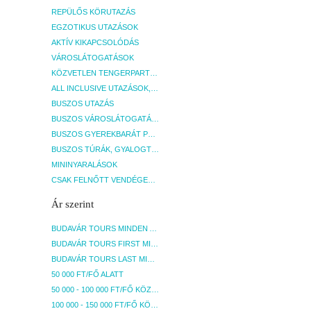
szolgáltatásainak koncepciójának akár
szolgá
REPÜLŐS KÖRUTAZÁS
szezonon belüli megváltoztatására is,
szezon
EGZOTIKUS UTAZÁSOK
amelyre irodánknak nincs ráhatása! A
amelyr
AKTÍV KIKAPCSOLÓDÁS
térítés ellenében igénybe vehető
téríté
VÁROSLÁTOGATÁSOK
szolgáltatásokról a szálloda recepcióján
szolgá
kérhető bővebb információ.
kérhe
KÖZVETLEN TENGERPARTI SZÁLLÁSOK
ALL INCLUSIVE UTAZÁSOK, NYARALÁSOK
BUSZOS UTAZÁS
BUSZOS VÁROSLÁTOGATÁSOK
BUSZOS GYEREKBARÁT PROGRAMOK
BUSZOS TÚRÁK, GYALOGTÚRÁK
MININYARALÁSOK
CSAK FELNŐTT VENDÉGEKET FOGADÓ SZÁLLÁSOK
Ár szerint
BUDAVÁR TOURS MINDEN AKCIÓS ÚT
BUDAVÁR TOURS FIRST MINUTE AKCIÓS UTAK
BUDAVÁR TOURS LAST MINUTE AKCIÓS UTAK
50 000 FT/FŐ ALATT
50 000 - 100 000 FT/FŐ KÖZÖTT
100 000 - 150 000 FT/FŐ KÖZÖTT