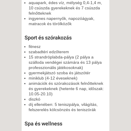
aquapark, édes víz, mélység 0,4-1,4 m,
10 csúszda gyerekeknek és 7 csúszda
felnőtteknek
ingyenes napernyők, napozóágyak,
matracok és törölközők
Sport és szórakozás
fitnesz
szabadtéri edzőterem
15 strandröplabda-pálya (2 pálya a
szálloda vendégei számára és 13 pálya
professzionális játékosoknak)
gyermekjátszó szoba és játszótér
miniklub (4-12 éveseknek)
animációk és szórakozások felnőtteknek
és gyerekeknek (hetente 6 nap, időszak:
10.05-20.10)
diszkó
díj ellenében: 5 teniszpálya, világítás,
felszerelés kölcsönzés és teniszórák
Spa és wellness