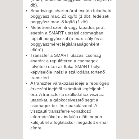
db).
Smartwings charterjárat esetén feladható
poggyász max. 23 kg/fő (1 db), fedélzeti
poggyász max. 8 kg/fő (1 db).
Menetrend szerinti vagy fapados járat
esetén a SMART utazási csomagban
foglalt poggyásszal (a max. súly és a
poggyászméret légitársaságonként
eltérő).
Transzfer a SMART utazási csomag
esetén: a repülőtéren a csomagok
felvétele után az Itaka SMART helyi
képviselője intézi a szállodába történő
transzfert.
A transzfer várakozási ideje a repülőgép
érkezési idejétől számított legfeljebb 1
óra. A transzfer a szállodához viszi az
utasokat, a gépkocsivezető segít a
csomagok be- és kipakolásánál. A
visszaúti transzferre vonatkozó
információkat az indulás előtti napon
küldjük el a foglaláskor megadott e-mail
címre.