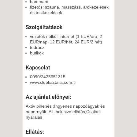
hammam
fizetős: szauna, masszázs, arckezelések
és testkezelések
Szolgáltatások
vezeték nélküli internet (1 EUR/óra, 2
EUR/nap, 12 EUR/hét, 24 EUR/2 hét)
fodrász
butikok
Kapcsolat
0090/2425651315
www.clubkastalia.com.tr
Az ajánlat előnyei:
Aktív pihenés ;Ingyenes napozóágyak és
napernyők ;All Inclusive ellátás;Családi
nyaralás
Ellátás: