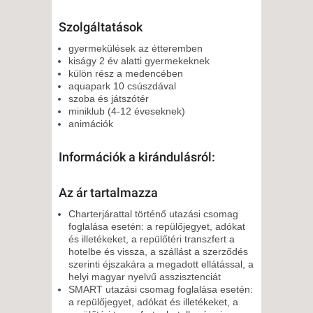
Szolgáltatások
gyermekülések az étteremben
kiságy 2 év alatti gyermekeknek
külön rész a medencében
aquapark 10 csúszdával
szoba és játszótér
miniklub (4-12 éveseknek)
animációk
Információk a kirándulásról:
Az ár tartalmazza
Charterjárattal történő utazási csomag
foglalása esetén: a repülőjegyet, adókat
és illetékeket, a repülőtéri transzfert a
hotelbe és vissza, a szállást a szerződés
szerinti éjszakára a megadott ellátással, a
helyi magyar nyelvű asszisztenciát
SMART utazási csomag foglalása esetén:
a repülőjegyet, adókat és illetékeket, a