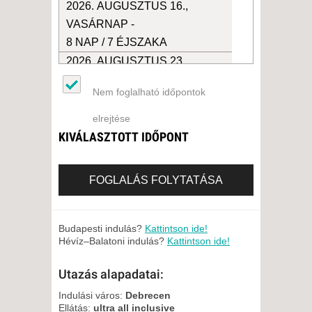
2026. AUGUSZTUS 16.,
VASÁRNAP -
8 NAP / 7 ÉJSZAKA
2026. AUGUSZTUS 23.,
VASÁRNAP -
Nem foglalható időpontok
15 NAP / 14 ÉJSZAKA
2026. AUGUSZTUS 23.,
elrejtése
VASÁRNAP -
KIVÁLASZTOTT IDŐPONT
8 NAP / 7 ÉJSZAKA
2026. AUGUSZTUS 30.,
FOGLALÁS FOLYTATÁSA
VASÁRNAP -
8 NAP / 7 ÉJSZAKA
2026. AUGUSZTUS 30.,
Budapesti indulás?
Kattintson ide!
Hévíz–Balatoni indulás?
Kattintson ide!
VASÁRNAP -
15 NAP / 14 ÉJSZAKA
Utazás alapadatai:
2026. SZEPTEMBER 06.,
Indulási város:
Debrecen
VASÁRNAP -
Ellátás:
ultra all inclusive