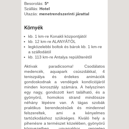
8 NAP / 7 ÉJSZAKA
Besorolás:
5*
Szállás:
Hotel
2026. SZEPTEMBER 13.,
Utazás:
menetrendszerinti járattal
VASÁRNAP -
15 NAP / 14 ÉJSZAKA
Környék
2026. SZEPTEMBER 13.,
kb. 1 km-re Konakli központjától
VASÁRNAP -
kb. 12 km-re ALANYÁTÓL
legközelebbi boltok és bárok kb. 1 km-re
8 NAP / 7 ÉJSZAKA
a szállodától
2026. SZEPTEMBER 20.,
kb. 113 km-re Antalya repülőterétől
VASÁRNAP -
Aktívak paradicsoma! Csodálatos
8 NAP / 7 ÉJSZAKA
medencék, aquapark csúszdákkal, 4
teniszpálya és érdekes animációk
gondoskodnak a vendégek kondíciójáról
minden korosztály számára. A helyszínen
egy nagy, gondozott kert található, és a
gyönyörű, homokos strand mindössze
néhány lépésre van. A tágas szobák
praktikus berendezésűek és mindennel
felszereltek, ami a kényelmes
tartózkodáshoz szükséges. Kiváló hely a
pihenésre a természet közelében, gyönyörű
környezetben, ugyanakkor rengeteg