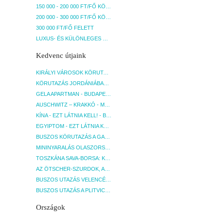
150 000 - 200 000 FT/FŐ KÖZÖTT
200 000 - 300 000 FT/FŐ KÖZÖTT
300 000 FT/FŐ FELETT
LUXUS- ÉS KÜLÖNLEGES UTAK
Kedvenc útjaink
KIRÁLYI VÁROSOK KÖRUTAZÁS KÖZVETLEN REPÜLŐJÁRATTAL - BUDAPEST, REPÜLŐ
KÖRUTAZÁS JORDÁNIÁBAN, HOLT-TENGERI PIHENÉSSEL - BUDAPEST, REPÜLŐ
GELA APARTMAN - BUDAPEST, REPÜLŐ
AUSCHWITZ – KRAKKÓ - MEGRÁZÓ IDŐUTAZÁS! - BUDAPEST, BUSZ
KÍNA - EZT LÁTNIA KELL! - BUDAPEST, REPÜLŐ
EGYIPTOM - EZT LÁTNIA KELL! - BUDAPEST, REPÜLŐ
BUSZOS KÖRUTAZÁS A GARDA-TÓ KÖRNYÉKÉN - BUDAPEST, BUSZ
MININYARALÁS OLASZORSZÁGBAN: ÉSZAK-OLASZ GYÖNGYSZEMEK NYOMÁBAN - BUDAPEST, BUSZ
TOSZKÁNA SAVA-BORSA: KÓSTOLÓK ÉS KULTURÁLIS UTAZÁS - BUDAPEST, BUSZ
AZ ÖTSCHER-SZURDOK, AUSZTRIA GRAND CANYONJA - BUDAPEST, BUSZ
BUSZOS UTAZÁS VELENCÉBE - BUDAPEST, BUSZ
BUSZOS UTAZÁS A PLITVICEI-TAVAK NEMZETI PARKBA - BUDAPEST, BUSZ
Országok