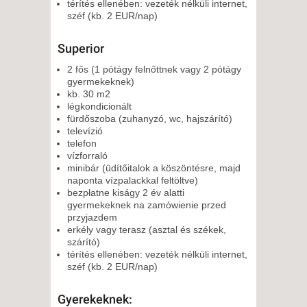
térítés ellenében: vezeték nélküli internet,
széf (kb. 2 EUR/nap)
Superior
2 fős (1 pótágy felnőttnek vagy 2 pótágy
gyermekeknek)
kb. 30 m2
légkondicionált
fürdőszoba (zuhanyzó, wc, hajszárító)
televízió
telefon
vízforraló
minibár (üdítőitalok a köszöntésre, majd
naponta vízpalackkal feltöltve)
bezpłatne kiságy 2 év alatti
gyermekeknek na zamówienie przed
przyjazdem
erkély vagy terasz (asztal és székek,
szárító)
térítés ellenében: vezeték nélküli internet,
széf (kb. 2 EUR/nap)
Gyerekeknek: