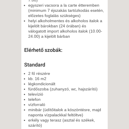
egyszeri vacsora a la carte étteremben
(minimum 7 éjszakás tartózkodás esetén,
előzetes foglalás szükséges)
helyi alkoholmentes és alkoholos italok a
kijelölt bárokban (24 órában) és
válogatott import alkoholos italok (10.00-
24.00) a kijelölt bárban
Elérhető szobák:
Standard
2 fő részére
kb. 16 m2
légkondicionált
fürdőszoba (zuhanyzó, wc, hajszárító)
televízió
telefon
vízforraló
minibár (üdítőitalok a köszöntésre, majd
naponta vízpalackkal feltöltve)
erkély vagy terasz (asztal és székek,
szárító)