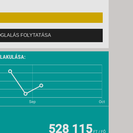
OGLALÁS FOLYTATÁSA
ALAKULÁSA:
528 115
FT / FŐ