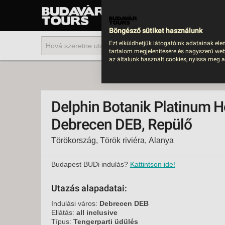
UTAZÁS
LAST MINUTE NYAR
Böngésző sütiket használunk
202
Ezt elküldhetjük látogatóink adatainak ele
tartalom megjelenítésére és nagyszerű web
BUS
az általunk használt cookies, nyissa meg a
TEN
ÜDÜ
Delphin Botanik Platinum Hot
KÖR
Debrecen DEB, Repülő
CSA
Törökország
,
Török riviéra
,
Alanya
UTA
IND
Budapest BUDi indulás?
Kattintson ide!
AKT
Utazás alapadatai:
EGZ
Indulási város:
Debrecen DEB
VÁR
Ellátás:
all inclusive
Típus:
Tengerparti üdülés