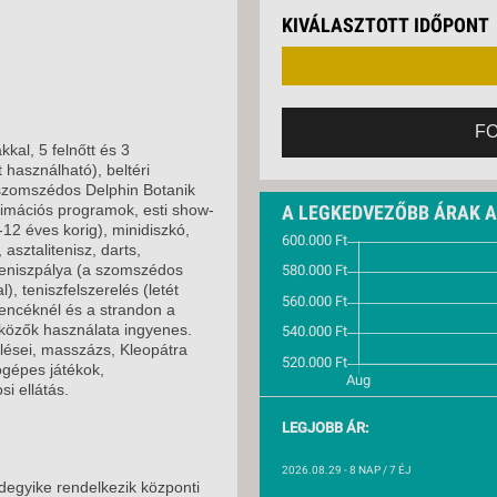
VETLEN
KIVÁLASZTOTT IDŐPONT
GERPARTI
LLÁSOK
LLODÁK
SZDÁVAL
F
al, 5 felnőtt és 3
AVÁR TOURS
használható), beltéri
ZÁSOK
szomszédos Delphin Botanik
animációs programok, esti show-
A LEGKEDVEZŐBB ÁRAK 
12 éves korig), minidiszkó,
 asztalitenisz, darts,
, teniszpálya (a szomszédos
), teniszfelszerelés (letét
encéknél és a strandon a
közők használata ingyenes.
lései, masszázs, Kleopátra
tógépes játékok,
si ellátás.
LEGJOBB ÁR:
2026.08.29
- 8 NAP / 7 ÉJ
egyike rendelkezik központi