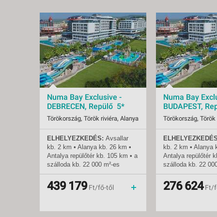
Numa Bay Exclusive -
Numa Bay Exclu
DEBRECEN, Repülő 5*
BUDAPEST, Rep
Törökország, Török riviéra, Alanya
Törökország, Török 
ELHELYEZKEDÉS:
Avsallar
ELHELYEZKEDÉS
Indulások:
2026.08.07-tól
Indulások:
2026.
kb. 2 km • Alanya
kb.
26 km •
kb. 2 km • Alanya
Időpontok:
6 db
Időpontok:
73 db
Antalya repülőtér
kb.
105 km • a
Antalya repülőtér
k
Ellátás:
ultra all inclusive
Ellátás:
ultra 
szálloda
kb.
22 000 m²-es
szálloda
kb.
22 00
Besorolás:
5*
Besorolás:
5*
területen fekszik •
területen fekszik •
Szállás:
Hotel
Szállás:
Hotel
mozgáskorlátozottak számára
mozgáskorlátozott
439 179
276 624
Utazás:
menetrendszerinti járattal
Utazás:
Ft/fő-től
Ft/f
kialakított szoba
kialakított szoba
TENGERPART
: közvetlenül a
TENGERPART
: kö
hotelnél • homokos •
hotelnél • homokos
napernyők, napágyak és
napernyők, napágy