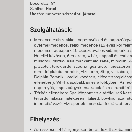
KÖZ
Besorolás:
5*
TEN
Szállás:
Hotel
SZÁ
Utazás:
menetrendszerinti járattal
SZÁ
Szolgáltatások:
CSÚ
Medence csúszdákkal, napernyőkkel és napozóágyakk
BUD
gyermekmedence, relax medence (15 éves kor felett 
UTA
medence, aquapark 10 csúszdával és vidámpark a 
Hotellel közösen, 6 étterem, 4 bár, nappali és esti 
műsorok, diszkó, alkalmanként élő zene, miniklub (4-
játszótér, törökfürdő, szauna, gőzfürdő, fitneszterem,
strandröplabda, aerobik, vízi torna, Step, vízilabda
Delphin Botanik Hotellel közösen, előzetes foglalással
ellenében), WIFI a szobákban és a lobbyban. A med
napernyők, napozóágyak, matracok és a strandtöröl
Térítés ellenében: Spa központ és a törökfürdő keze
tejfürdő, jakuzzi, játékterem, biliárd, bowling, számí
internetkávézó, vízi sportok, mosoda, fodrászat, orvo
Elhelyezés:
Az összesen 447, igényesen berendezett szoba mind