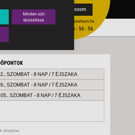
TAK
Feliratkozom
Minden süti
elutasítása
ertekesites@budavartours.hu
TIPPEK
(+36­ 1) 3 - 56 - 56 - 56
VISSZAJELZÉS KÜLDÉSE
IDŐPONTOK
2., SZOMBAT -
8 NAP / 7 ÉJSZAKA
9., SZOMBAT -
8 NAP / 7 ÉJSZAKA
05., SZOMBAT -
8 NAP / 7 ÉJSZAKA
 elrejtése