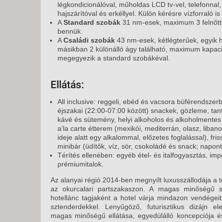
légkondicionálóval, műholdas LCD tv-vel, telefonnal, 
hajszárítóval és erkéllyel. Külön kérésre vízforraló is 
A
Standard szobák
31 nm-esek, maximum 3 felnőtt
bennük.
A
Családi szobák
43 nm-esek, kétlégterűek, egyik 
másikban 2 különálló ágy található, maximum kapacit
megegyezik a standard szobákéval.
Ellátás:
All inclusive: reggeli, ebéd és vacsora büférendszerb
éjszakai (22:00-07:00 között) snackek, gözleme, tantu
kávé és sütemény, helyi alkoholos és alkoholmentes i
a’la carte étterem (mexikói, mediterrán, olasz, libanon
ideje alatt egy alkalommal, előzetes foglalással), fr
minibár (üdítők, víz, sör, csokoládé és snack; naponta
Térítés ellenében: egyéb étel- és italfogyasztás, imp
prémiumitalok.
Az alanyai régió 2014-ben megnyílt luxusszállodája a t
az okurcalari partszakaszon. A magas minőségű szo
hotellánc tagjaként a hotel várja mindazon vendége
sztenderdekkel. Lenyűgöző, futurisztikus dizájn el
magas minőségű ellátása, egyedülálló koncepciója 