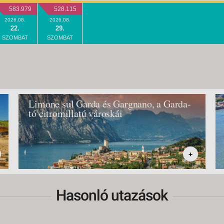
583.979
528.115
2026.08.
2026.08.
22.
29.
SZOMBAT
SZOMBAT
Limone sul Garda és Gargnano, a Garda-
tó citromillatú városkái
+
Hasonló utazások