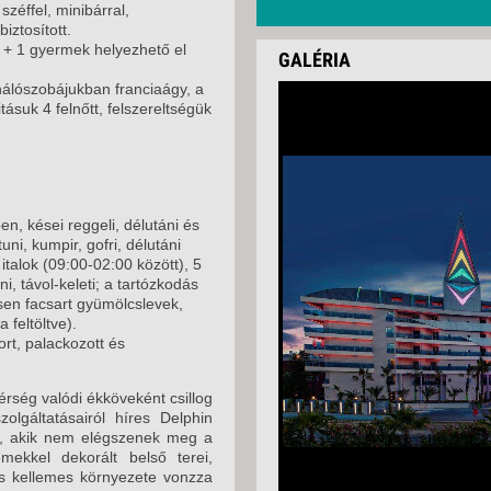
széffel, minibárral,
biztosított.
 + 1 gyermek helyezhető el
GALÉRIA
hálószobájukban franciaágy, a
ásuk 4 felnőtt, felszereltségük
en, kései reggeli, délutáni és
ni, kumpir, gofri, délutáni
talok (09:00-02:00 között), 5
i, távol-keleti; a tartózkodás
issen facsart gyümölcslevek,
 feltöltve).
ort, palackozott és
érség valódi ékköveként csillog
lgáltatásairól híres Delphin
it, akik nem elégszenek meg a
emekkel dekorált belső terei,
és kellemes környezete vonzza