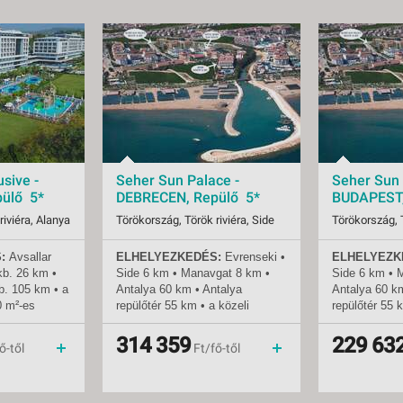
sive -
Seher Sun Palace -
Seher Sun 
ülő 5*
DEBRECEN, Repülő 5*
BUDAPEST,
riviéra, Alanya
Törökország, Török riviéra, Side
Törökország, T
:
Avsallar
ELHELYEZKEDÉS:
Evrenseki
•
ELHELYEZK
08.07-tól
Indulások:
2026.08.07-tól
Indulások:
kb.
26 km •
Side 6 km • Manavgat 8 km •
Side 6 km • 
Időpontok:
6 db
Időpontok:
b.
105 km • a
Antalya 60 km • Antalya
Antalya 60 k
all inclusive
Ellátás:
all inclusive
Ellátás:
0 m²-es
repülőtér 55 km • a közeli
repülőtér 55 
Besorolás:
5*
Besorolás:
városok helyi busszal (dolmus)
városok helyi
Szállás:
Hotel
Szállás:
ak számára
vagy taxival érhetők el • a
vagy taxival é
314 359
229 63
menetrendszerinti járattal
Utazás:
menetrendszerinti járattal
Utazás:
ő-től
Ft/fő-től
szálloda akadálymentesített
szálloda akad
zvetlenül a
TENGERPART:
300 m a
TENGERPAR
 •
szállodától • homokos •
szállodától •
ak és
napernyők, napozóágyak és
napernyők, n