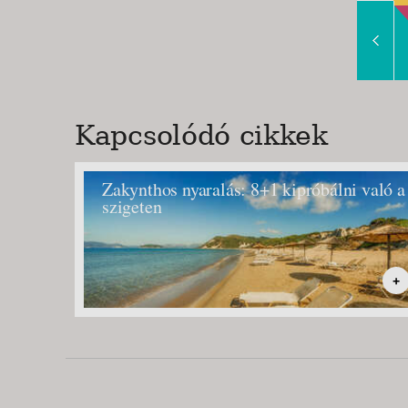
Slide Right
Kapcsolódó cikkek
Zakynthos nyaralás: 8+1 kipróbálni való a
szigeten
+