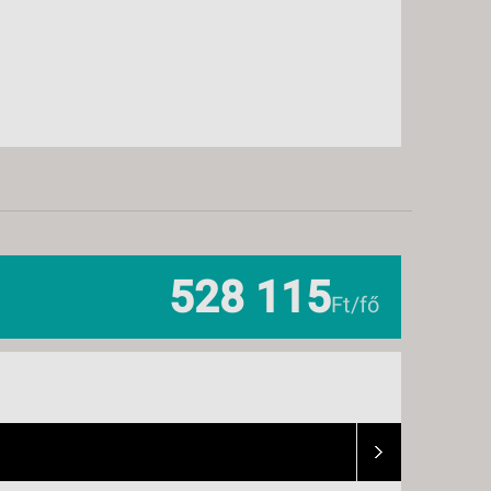
528 115
Ft/fő