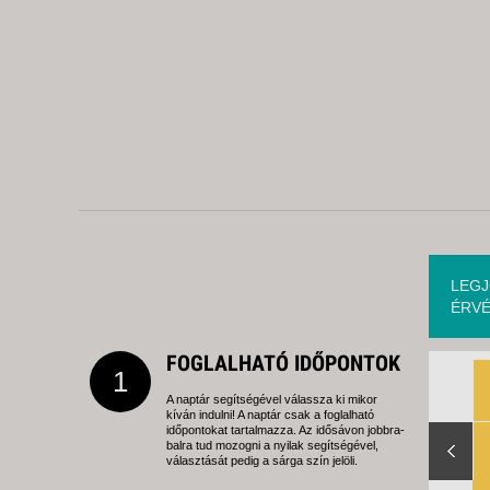
LEGJ
ÉRVÉ
FOGLALHATÓ IDŐPONTOK
1
A naptár segítségével válassza ki mikor
kíván indulni! A naptár csak a foglalható
Slide Right
időpontokat tartalmazza. Az idősávon jobbra-
balra tud mozogni a nyilak segítségével,
választását pedig a sárga szín jelöli.