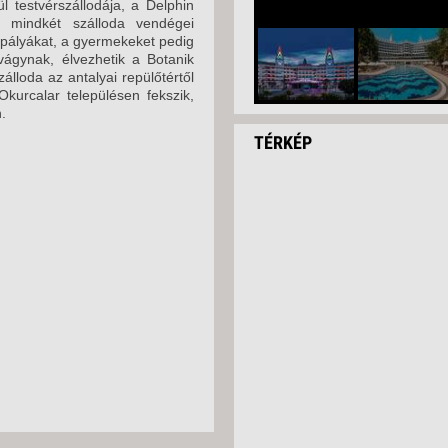
l testvérszállodája, a Delphin
ön mindkét szálloda vendégei
tpályákat, a gyermekeket pedig
vágynak, élvezhetik a Botanik
zálloda az antalyai repülőtértől
Okurcalar településen fekszik,
.
TÉRKÉP