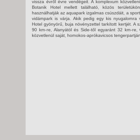
vissza évről évre vendégeit. A komplexum közvetlenü
Botanik Hotel mellett található, közös területük
használhatják az aquapark izgalmas csúszdáit, a spor
vidámpark is várja. Akik pedig egy kis nyugalomra 
Hotel gyönyörű, buja növényzettel tarkított kertjét. A s
90 km-re, Alanyától és Side-től egyaránt 32 km-re, 
közvetlenül saját, homokos-aprókavicsos tengerpartján