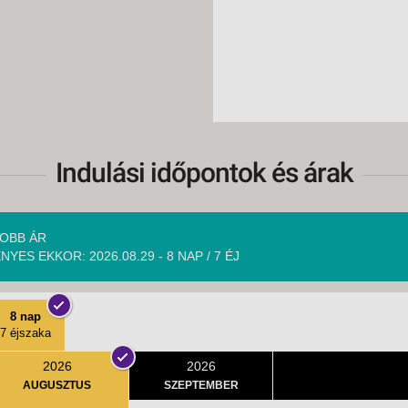
Indulási időpontok és árak
OBB ÁR
NYES EKKOR: 2026.08.29 - 8 NAP / 7 ÉJ
8 nap
7 éjszaka
2026
2026
AUGUSZTUS
SZEPTEMBER