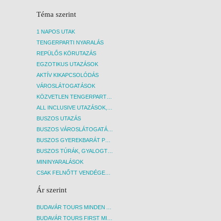
Téma szerint
1 NAPOS UTAK
TENGERPARTI NYARALÁS
REPÜLŐS KÖRUTAZÁS
EGZOTIKUS UTAZÁSOK
AKTÍV KIKAPCSOLÓDÁS
VÁROSLÁTOGATÁSOK
KÖZVETLEN TENGERPARTI SZÁLLÁSOK
ALL INCLUSIVE UTAZÁSOK, NYARALÁSOK
BUSZOS UTAZÁS
BUSZOS VÁROSLÁTOGATÁSOK
BUSZOS GYEREKBARÁT PROGRAMOK
BUSZOS TÚRÁK, GYALOGTÚRÁK
MININYARALÁSOK
CSAK FELNŐTT VENDÉGEKET FOGADÓ SZÁLLÁSOK
Ár szerint
BUDAVÁR TOURS MINDEN AKCIÓS ÚT
BUDAVÁR TOURS FIRST MINUTE AKCIÓS UTAK