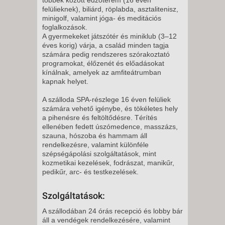
felülieknek), biliárd, röplabda, asztalitenisz,
minigolf, valamint jóga- és meditációs
foglalkozások.
A gyermekeket játszótér és miniklub (3–12
éves korig) várja, a család minden tagja
számára pedig rendszeres szórakoztató
programokat, élőzenét és előadásokat
kínálnak, amelyek az amfiteátrumban
kapnak helyet.
A szálloda SPA-részlege 16 éven felüliek
számára vehető igénybe, és tökéletes hely
a pihenésre és feltöltődésre. Térítés
ellenében fedett úszómedence, masszázs,
szauna, hószoba és hammam áll
rendelkezésre, valamint különféle
szépségápolási szolgáltatások, mint
kozmetikai kezelések, fodrászat, manikűr,
pedikűr, arc- és testkezelések.
Szolgáltatások:
A szállodában 24 órás recepció és lobby bár
áll a vendégek rendelkezésére, valamint