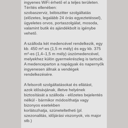
ingyenes WiFi érhető el a teljes területen.
Térítés ellenében:
szobaszerviz, bébiszitter szolgáltatás
(előzetes, legalább 24 órás egyeztetéssel),
ügyeletes orvos, portaszolgálat, mosoda,
valamint butik és ajándékbolt is igénybe
vehető.
A szálloda két medencével rendelkezik, egy
kb. 450 m²-es (1,5 m mély) és egy kb. 375
m²-es (1,4–1,5 m mély) úszómedencével,
melyekhez külön gyermekrészleg is tartozik.
A medenceparton a napágyak és napernyők
ingyenesen állnak a vendégek
rendelkezésére.
A felsorolt szolgáltatásokat és ellátást,
azok idősávjának, illetve helyének
biztosítását a szálloda - előzetes bejelentés
nélkül - bármikor módosíthatja vagy
bizonyos esetekben
korlátozhatja, szüneteltetheti (pl.
szezonalitás, időjárási viszonyok, vis major
stb.)