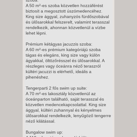
A 50 m²-es szoba közvetlen hozzáférést
biztosít a megosztott úszómedencéhez.
King size ággyal, zuhanyzós fürdőszobával
és ülősarokkal felszerelt, valamint terasszal
rendelkezik, ahonnan közvetlenül a vízbe
lehet lépni.
Prémium kétágyas jacuzzis szoba:
A 60 m²-es prémium kategóriájú szoba
tágas és elegáns, king size vagy külön
ágyakkal, öltözőrésszel és ülősarokkal. A
részleges vagy óceánra néző teraszról
kültéri jacuzzi is elérhető, ideális a
pihenéshez.
Tengerparti 2 fős swim up suite:
A 70 m²-es lakosztály közvetlenül az
óceánparton található, saját terasszal és
közvetlen medencekapcsolattal. King size
ággyal, kültéri zuhannyal és kényelmes
ülősarokkal rendelkezik, lenyűgöző tengerre
néző kilátással.
Bungalow swim up: