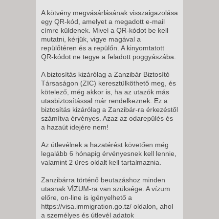
A kötvény megvásárlásának visszaigazolása
egy QR-kód, amelyet a megadott e-mail
címre küldenek. Mivel a QR-kódot be kell
mutatni, kérjük, vigye magával a
repülőtéren és a repülőn. A kinyomtatott
QR-kódot ne tegye a feladott poggyászába.
A biztosítás kizárólag a Zanzibár Biztosító
Társaságon (ZIC) keresztülköthető meg, és
kötelező, még akkor is, ha az utazók más
utasbiztosítással már rendelkeznek. Ez a
biztosítás kizárólag a Zanzibár-ra érkezéstől
számítva érvényes. Azaz az odarepülés és
a hazaút idejére nem!
Az útlevélnek a hazatérést követően még
legalább 6 hónapig érvényesnek kell lennie,
valamint 2 üres oldalt kell tartalmaznia.
Zanzibárra történő beutazáshoz minden
utasnak VÍZUM-ra van szüksége. A vízum
előre, on-line is igényelhető a
https://visa.immigration.go.tz/ oldalon, ahol
a személyes és útlevél adatok