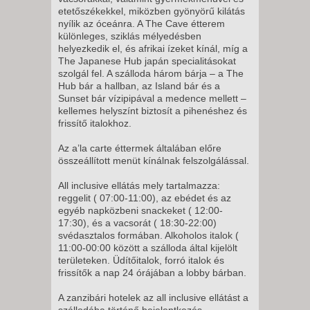
2027. FEBRUÁR 21.,
etetőszékekkel, miközben gyönyörű kilátás
VASÁRNAP -
nyílik az óceánra. A The Cave étterem
különleges, sziklás mélyedésben
8 NAP / 7 ÉJSZAKA
helyezkedik el, és afrikai ízeket kínál, míg a
2027. FEBRUÁR 28.,
The Japanese Hub japán specialitásokat
szolgál fel. A szálloda három bárja – a The
VASÁRNAP -
Hub bár a hallban, az Island bár és a
8 NAP / 7 ÉJSZAKA
Sunset bár vízipipával a medence mellett –
kellemes helyszínt biztosít a pihenéshez és
2027. FEBRUÁR 28.,
frissítő italokhoz.
VASÁRNAP -
Az a’la carte éttermek általában előre
15 NAP / 14 ÉJSZAKA
összeállított menüt kínálnak felszolgálással.
2027. MÁRCIUS 07.,
All inclusive ellátás mely tartalmazza:
VASÁRNAP -
reggelit ( 07:00-11:00), az ebédet és az
8 NAP / 7 ÉJSZAKA
egyéb napközbeni snackeket ( 12:00-
17:30), és a vacsorát ( 18:30-22:00)
2027. MÁRCIUS 07.,
svédasztalos formában. Alkoholos italok (
VASÁRNAP -
11:00-00:00 között a szálloda által kijelölt
15 NAP / 14 ÉJSZAKA
területeken. Üdítőitalok, forró italok és
frissítők a nap 24 órájában a lobby bárban.
2027. MÁRCIUS 14.,
VASÁRNAP -
A zanzibári hotelek az all inclusive ellátást a
szállodába történő bejelentkezés