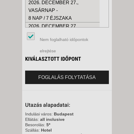
2026. DECEMBER 27.,
VASÁRNAP -
8 NAP / 7 ÉJSZAKA
2026. DECEMBER 27.,
VASÁRNAP -
Nem foglalható időpontok
15 NAP / 14 ÉJSZAKA
2027. JANUÁR 03., VASÁRNAP
elrejtése
-
KIVÁLASZTOTT IDŐPONT
8 NAP / 7 ÉJSZAKA
2027. JANUÁR 03., VASÁRNAP
FOGLALÁS FOLYTATÁSA
-
15 NAP / 14 ÉJSZAKA
2027. JANUÁR 10., VASÁRNAP
Utazás alapadatai:
-
15 NAP / 14 ÉJSZAKA
Indulási város:
Budapest
Ellátás:
all inclusive
2027. JANUÁR 10., VASÁRNAP
Besorolás:
5*
-
Szállás:
Hotel