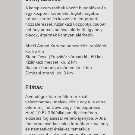
-
A komplexum többek között bungalókat és
8 NAP / 7 ÉJSZAKA
egy központi főépületet foglal magába,
2027. FEBRUÁR 07.,
trópusi kerttel és közvetlen tengerparti
hozzáféréssel. Kizimkazi központja csupán
VASÁRNAP -
néhány perces sétával elérhető, így helyi
8 NAP / 7 ÉJSZAKA
piacok, éttermek könnyen elérhetők.
2027. FEBRUÁR 07.,
Abeid Amani Karume nemzetközi repülőtér
VASÁRNAP -
kb. 65 km
Stone Town (Zanzibár városa) kb. 60 km
15 NAP / 14 ÉJSZAKA
Kizimkazi mecset kb. 2 km
2027. FEBRUÁR 14.,
Salaam-barlang akvárium kb. 4 km
Dimbani strand kb. 3 km
VASÁRNAP -
8 NAP / 7 ÉJSZAKA
Ellátás:
2027. FEBRUÁR 14.,
A vendégek három étterem közül
VASÁRNAP -
választhatnak, melyek közül egy à la carte
15 NAP / 14 ÉJSZAKA
étterem (The Cave vagy The Japanese
Hub) 10 EUR/fő/alkalom díj ellenében,
2027. FEBRUÁR 21.,
előzetes foglalással vehető igénybe. A Jua
VASÁRNAP -
főétterem svédasztalos formában kínál helyi
és nemzetközi ételeket, tematikus
15 NAP / 14 ÉJSZAKA
vacsorákkal, valamint gyermekmenüvel és