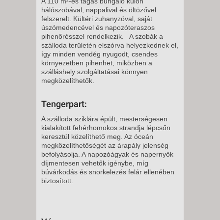
A 110 m²-es tágas bungaló külön
hálószobával, nappalival és öltözővel
felszerelt. Kültéri zuhanyzóval, saját
úszómedencével és napozóteraszos
pihenőrésszel rendelkezik. A szobák a
szálloda területén elszórva helyezkednek el,
így minden vendég nyugodt, csendes
környezetben pihenhet, miközben a
szálláshely szolgáltatásai könnyen
megközelíthetők.
Tengerpart:
A szálloda sziklára épült, mesterségesen
kialakított fehérhomokos strandja lépcsőn
keresztül közelíthető meg. Az óceán
megközelíthetőségét az árapály jelenség
befolyásolja. A napozóágyak és napernyők
díjmentesen vehetők igénybe, míg
búvárkodás és snorkelezés felár ellenében
biztosított.