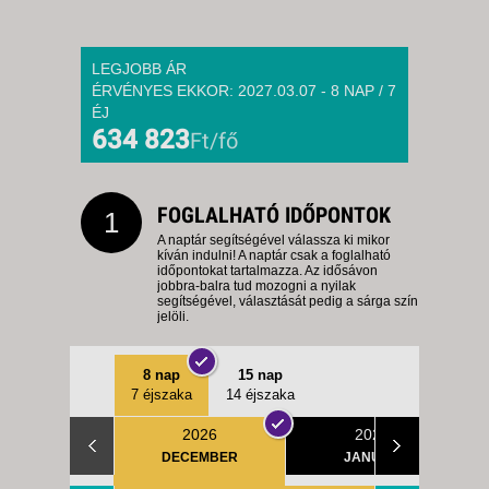
LEGJOBB ÁR
ÉRVÉNYES EKKOR: 2027.03.07 - 8 NAP / 7
ÉJ
634 823
Ft/fő
FOGLALHATÓ IDŐPONTOK
1
A naptár segítségével válassza ki mikor
kíván indulni! A naptár csak a foglalható
időpontokat tartalmazza. Az idősávon
jobbra-balra tud mozogni a nyilak
segítségével, választását pedig a sárga szín
jelöli.
8 nap
15 nap
7 éjszaka
14 éjszaka
2026
2027
DECEMBER
JANUÁR