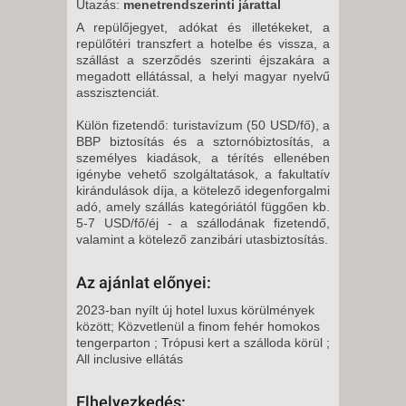
Utazás:
menetrendszerinti járattal
8 NAP / 7 ÉJSZAKA
A repülőjegyet, adókat és illetékeket, a
2027. JANUÁR 17., VASÁRNAP
repülőtéri transzfert a hotelbe és vissza, a
-
szállást a szerződés szerinti éjszakára a
megadott ellátással, a helyi magyar nyelvű
8 NAP / 7 ÉJSZAKA
asszisztenciát.
2027. JANUÁR 17., VASÁRNAP
Külön fizetendő: turistavízum (50 USD/fő), a
-
BBP biztosítás és a sztornóbiztosítás, a
15 NAP / 14 ÉJSZAKA
személyes kiadások, a térítés ellenében
igénybe vehető szolgáltatások, a fakultatív
2027. JANUÁR 24., VASÁRNAP
kirándulások díja, a kötelező idegenforgalmi
-
adó, amely szállás kategóriától függően kb.
15 NAP / 14 ÉJSZAKA
5-7 USD/fő/éj - a szállodának fizetendő,
valamint a kötelező zanzibári utasbiztosítás.
2027. JANUÁR 24., VASÁRNAP
-
Az ajánlat előnyei:
8 NAP / 7 ÉJSZAKA
2023-ban nyílt új hotel luxus körülmények
2027. JANUÁR 31., VASÁRNAP
között; Közvetlenül a finom fehér homokos
-
tengerparton ; Trópusi kert a szálloda körül ;
All inclusive ellátás
15 NAP / 14 ÉJSZAKA
2027. JANUÁR 31., VASÁRNAP
Elhelyezkedés: