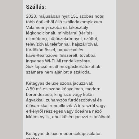
Szállás:
2023. májusában nyílt 151 szobás hotel
több épületből álló szállodakomplexum.
Valamennyi szoba és lakosztály
légkondicionált, minibárral (térítés
ellenében), hűtőszekrénnyel, széffel,
televízióval, telefonnal, hajszárítóval,
fürdőköntössel, papuccsal és
kávé-/teafőzővel felszerelt, továbbá
ingyenes Wi-Fi áll rendelkezésre.
Sok lépcső miatt mozgáskorlátozottak
számára nem ajánlott a szálloda.
Kétágyas deluxe szoba jacuzzival:
A 50 m²-es szoba kényelmes, modern
berendezésű, king size vagy külön
ágyakkal, zuhanyzós fürdőszobával és
ülősarokkal rendelkezik. A teraszról vagy
erkélyről részleges vagy óceánra néző
kilátás nyílik, ahol kültéri jacuzzi is található.
Kétágyas deluxe medencekapcsolatos
szoba: