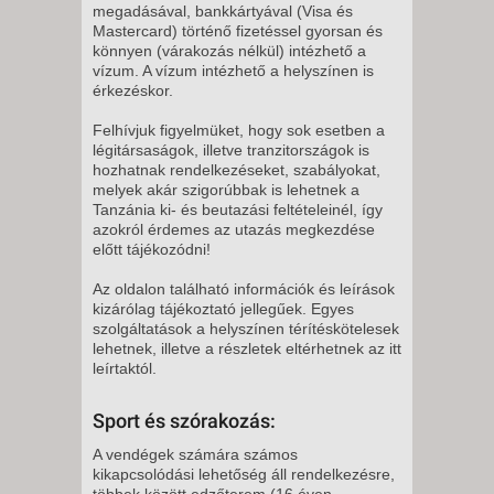
megadásával, bankkártyával (Visa és
Mastercard) történő fizetéssel gyorsan és
könnyen (várakozás nélkül) intézhető a
vízum. A vízum intézhető a helyszínen is
érkezéskor.
Felhívjuk figyelmüket, hogy sok esetben a
légitársaságok, illetve tranzitországok is
hozhatnak rendelkezéseket, szabályokat,
melyek akár szigorúbbak is lehetnek a
Tanzánia ki- és beutazási feltételeinél, így
azokról érdemes az utazás megkezdése
előtt tájékozódni!
Az oldalon található információk és leírások
kizárólag tájékoztató jellegűek. Egyes
szolgáltatások a helyszínen térítéskötelesek
lehetnek, illetve a részletek eltérhetnek az itt
leírtaktól.
Sport és szórakozás:
A vendégek számára számos
kikapcsolódási lehetőség áll rendelkezésre,
többek között edzőterem (16 éven