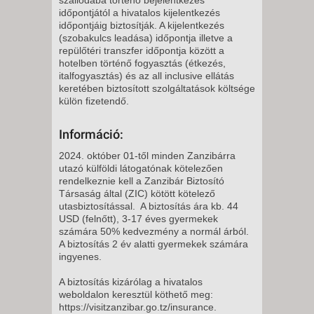
15 NAP / 14 ÉJSZAKA
időpontjától a hivatalos kijelentkezés
2027. MÁRCIUS 14.,
időpontjáig biztosítják. A kijelentkezés
(szobakulcs leadása) időpontja illetve a
VASÁRNAP -
repülőtéri transzfer időpontja között a
8 NAP / 7 ÉJSZAKA
hotelben történő fogyasztás (étkezés,
italfogyasztás) és az all inclusive ellátás
2027. MÁRCIUS 21.,
keretében biztosított szolgáltatások költsége
VASÁRNAP -
külön fizetendő.
8 NAP / 7 ÉJSZAKA
Információ:
2027. MÁRCIUS 21.,
VASÁRNAP -
2024. október 01-től minden Zanzibárra
utazó külföldi látogatónak kötelezően
15 NAP / 14 ÉJSZAKA
rendelkeznie kell a Zanzibár Biztosító
2027. MÁRCIUS 28.,
Társaság által (ZIC) kötött kötelező
utasbiztosítással. A biztosítás ára kb. 44
VASÁRNAP -
USD (felnőtt), 3-17 éves gyermekek
8 NAP / 7 ÉJSZAKA
számára 50% kedvezmény a normál árból.
A biztosítás 2 év alatti gyermekek számára
ingyenes.
A biztosítás kizárólag a hivatalos
weboldalon keresztül köthető meg:
https://visitzanzibar.go.tz/insurance.