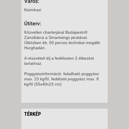
Város:
Kizimkazi
Útiterv:
Közvetlen charterjárat Budapestről
Zanzibárra a Smartwings járatával.
Útközben kb. 50 perces technikai megálló
Hurghadán.
A részvételi díj a fedélzeten 2 étkezést
tartalmaz.
Poggyászinformáció: feladható poggyász
max. 23 kg/fő, fedélzeti poggyász max. 8
kg/fő (55x40x23 cm)
TÉRKÉP