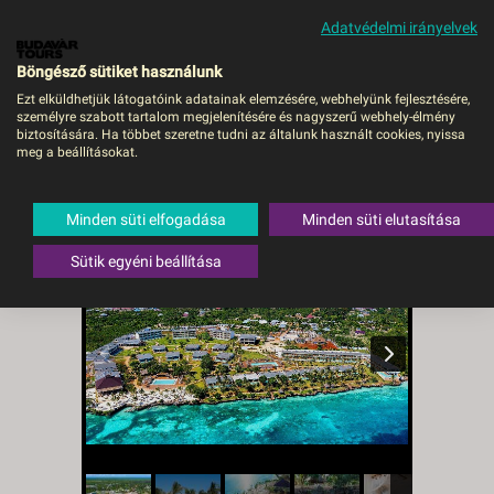
Adatvédelmi irányelvek
MENÜ
Böngésző sütiket használunk
Ezt elküldhetjük látogatóink adatainak elemzésére, webhelyünk fejlesztésére,
személyre szabott tartalom megjelenítésére és nagyszerű webhely-élmény
Kwanza Resort by Sunrise
biztosítására. Ha többet szeretne tudni az általunk használt cookies, nyissa
meg a beállításokat.
- Budapest, Repülő
Tanzánia
,
Zanzibár
Minden süti elfogadása
Minden süti elutasítása
Sütik egyéni beállítása