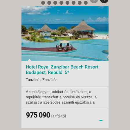
Hotel Royal Zanzibar Beach Resort -
Karaf
Budapest, Repülő 5*
Buda
Tanzánia, Zanzibár
Tanzán
A repülőjegyet, adókat és illetékeket, a
A szál
Indulások:
2027.01.03-tól
Indulá
repülőtéri transzfert a hotelbe és vissza, a
fekszi
Időpontok:
13 db
Időpon
szállást a szerződés szerinti éjszakára a
tenger
Ellátás:
all inclusive
Ellátás
megadott ellátással, a helyi magyar nyelvű
kínál.
Besorolás:
5*
Besoro
asszisztenciát.
személ
Szállás:
975 090
Hotel
Szállá
687
Ft/fő-től
zavart
Utazás:
menetrendszerinti járattal
Utazás
Külön fizetendő: turistavízum (50 USD/fő),
kilomé
a BBP biztosítás és a sztornóbiztosítás, a
repülőt