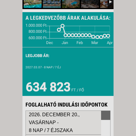
A LEGKEDVEZŐBB ÁRAK ALAKULÁSA:
LEGJOBB ÁR:
2027.03.07
- 8 NAP / 7 ÉJ
634 823
FT / FŐ
FOGLALHATÓ INDULÁSI IDŐPONTOK
2026. DECEMBER 20.,
VASÁRNAP -
8 NAP / 7 ÉJSZAKA