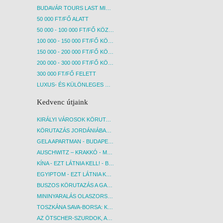
BUDAVÁR TOURS LAST MINUTE AKCIÓS UTAK
50 000 FT/FŐ ALATT
50 000 - 100 000 FT/FŐ KÖZÖTT
100 000 - 150 000 FT/FŐ KÖZÖTT
150 000 - 200 000 FT/FŐ KÖZÖTT
200 000 - 300 000 FT/FŐ KÖZÖTT
300 000 FT/FŐ FELETT
LUXUS- ÉS KÜLÖNLEGES UTAK
Kedvenc útjaink
KIRÁLYI VÁROSOK KÖRUTAZÁS KÖZVETLEN REPÜLŐJÁRATTAL - BUDAPEST, REPÜLŐ
KÖRUTAZÁS JORDÁNIÁBAN, HOLT-TENGERI PIHENÉSSEL - BUDAPEST, REPÜLŐ
GELA APARTMAN - BUDAPEST, REPÜLŐ
AUSCHWITZ – KRAKKÓ - MEGRÁZÓ IDŐUTAZÁS! - BUDAPEST, BUSZ
KÍNA - EZT LÁTNIA KELL! - BUDAPEST, REPÜLŐ
EGYIPTOM - EZT LÁTNIA KELL! - BUDAPEST, REPÜLŐ
BUSZOS KÖRUTAZÁS A GARDA-TÓ KÖRNYÉKÉN - BUDAPEST, BUSZ
MININYARALÁS OLASZORSZÁGBAN: ÉSZAK-OLASZ GYÖNGYSZEMEK NYOMÁBAN - BUDAPEST, BUSZ
TOSZKÁNA SAVA-BORSA: KÓSTOLÓK ÉS KULTURÁLIS UTAZÁS - BUDAPEST, BUSZ
AZ ÖTSCHER-SZURDOK, AUSZTRIA GRAND CANYONJA - BUDAPEST, BUSZ