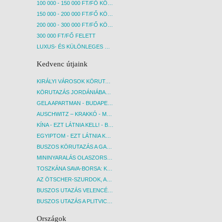
100 000 - 150 000 FT/FŐ KÖZÖTT
150 000 - 200 000 FT/FŐ KÖZÖTT
200 000 - 300 000 FT/FŐ KÖZÖTT
300 000 FT/FŐ FELETT
LUXUS- ÉS KÜLÖNLEGES UTAK
Kedvenc útjaink
KIRÁLYI VÁROSOK KÖRUTAZÁS KÖZVETLEN REPÜLŐJÁRATTAL - BUDAPEST, REPÜLŐ
KÖRUTAZÁS JORDÁNIÁBAN, HOLT-TENGERI PIHENÉSSEL - BUDAPEST, REPÜLŐ
GELA APARTMAN - BUDAPEST, REPÜLŐ
AUSCHWITZ – KRAKKÓ - MEGRÁZÓ IDŐUTAZÁS! - BUDAPEST, BUSZ
KÍNA - EZT LÁTNIA KELL! - BUDAPEST, REPÜLŐ
EGYIPTOM - EZT LÁTNIA KELL! - BUDAPEST, REPÜLŐ
BUSZOS KÖRUTAZÁS A GARDA-TÓ KÖRNYÉKÉN - BUDAPEST, BUSZ
MININYARALÁS OLASZORSZÁGBAN: ÉSZAK-OLASZ GYÖNGYSZEMEK NYOMÁBAN - BUDAPEST, BUSZ
TOSZKÁNA SAVA-BORSA: KÓSTOLÓK ÉS KULTURÁLIS UTAZÁS - BUDAPEST, BUSZ
AZ ÖTSCHER-SZURDOK, AUSZTRIA GRAND CANYONJA - BUDAPEST, BUSZ
BUSZOS UTAZÁS VELENCÉBE - BUDAPEST, BUSZ
BUSZOS UTAZÁS A PLITVICEI-TAVAK NEMZETI PARKBA - BUDAPEST, BUSZ
Országok