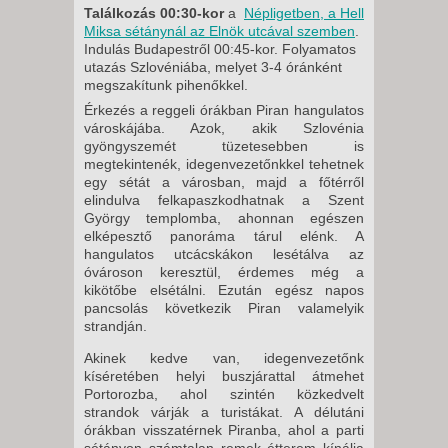
Találkozás 00:30-kor
a
Népligetben, a Hell
Miksa sétánynál az Elnök utcával szemben
.
Indulás Budapestről 00:45-kor. Folyamatos
utazás Szlovéniába, melyet 3-4 óránként
megszakítunk pihenőkkel.
Érkezés a reggeli órákban Piran hangulatos
városkájába. Azok, akik Szlovénia
gyöngyszemét tüzetesebben is
megtekintenék, idegenvezetőnkkel tehetnek
egy sétát a városban, majd a főtérről
elindulva felkapaszkodhatnak a Szent
György templomba, ahonnan egészen
elképesztő panoráma tárul elénk. A
hangulatos utcácskákon lesétálva az
óvároson keresztül, érdemes még a
kikötőbe elsétálni. Ezután egész napos
pancsolás következik Piran valamelyik
strandján.
Akinek kedve van, idegenvezetőnk
kíséretében helyi buszjárattal átmehet
Portorozba, ahol szintén közkedvelt
strandok várják a turistákat. A délutáni
órákban visszatérnek Piranba, ahol a parti
sétányon számtalan remek étterem kínálja