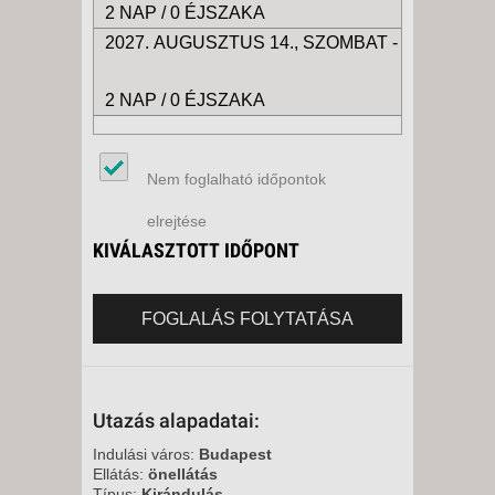
2 NAP / 0 ÉJSZAKA
2027. AUGUSZTUS 14., SZOMBAT -
2 NAP / 0 ÉJSZAKA
Nem foglalható időpontok
elrejtése
KIVÁLASZTOTT IDŐPONT
FOGLALÁS FOLYTATÁSA
Utazás alapadatai:
Indulási város:
Budapest
Ellátás:
önellátás
Típus:
Kirándulás