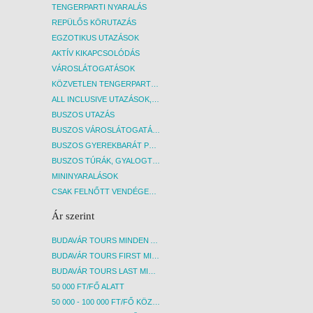
TENGERPARTI NYARALÁS
REPÜLŐS KÖRUTAZÁS
EGZOTIKUS UTAZÁSOK
AKTÍV KIKAPCSOLÓDÁS
VÁROSLÁTOGATÁSOK
KÖZVETLEN TENGERPARTI SZÁLLÁSOK
ALL INCLUSIVE UTAZÁSOK, NYARALÁSOK
BUSZOS UTAZÁS
BUSZOS VÁROSLÁTOGATÁSOK
BUSZOS GYEREKBARÁT PROGRAMOK
BUSZOS TÚRÁK, GYALOGTÚRÁK
MININYARALÁSOK
CSAK FELNŐTT VENDÉGEKET FOGADÓ SZÁLLÁSOK
Ár szerint
BUDAVÁR TOURS MINDEN AKCIÓS ÚT
BUDAVÁR TOURS FIRST MINUTE AKCIÓS UTAK
BUDAVÁR TOURS LAST MINUTE AKCIÓS UTAK
50 000 FT/FŐ ALATT
50 000 - 100 000 FT/FŐ KÖZÖTT