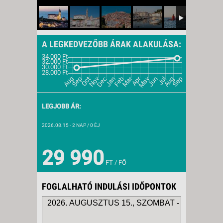
A LEGKEDVEZŐBB ÁRAK ALAKULÁSA:
LEGJOBB ÁR:
2026.08.15
- 2 NAP / 0 ÉJ
29 990
FT / FŐ
FOGLALHATÓ INDULÁSI IDŐPONTOK
2026. AUGUSZTUS 15., SZOMBAT -