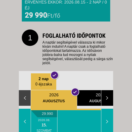
ÉRVÉNYES EKKOR: 2026.08.15 - 2 NAP / 0
ÉJ
29 990
Ft/fő
FOGLALHATÓ IDŐPONTOK
1
A naptár segítségével válassza ki mikor
kíván indulni! A naptár csak a foglalható
időpontokat tartalmazza. Az idősávon
jobbra-balra tud mozogni a nyilak
segítségével, választását pedig a sárga szín
jelöli.
2 nap
0 éjszaka
2026
2027
AUGUSZTUS
AUGUSZTUS
29.990
2026.08.
15.
SZOMBAT