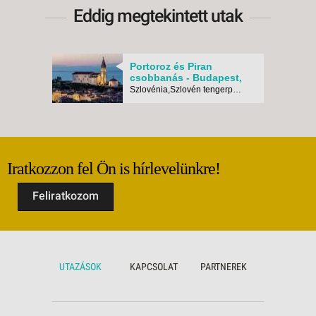
Eddig megtekintett utak
Portoroz és Piran
csobbanás - Budapest,
Busz
Szlovénia,Szlovén tengerpart, Piran
Iratkozzon fel Ön is hírlevelünkre!
Feliratkozom
UTAZÁSOK
KAPCSOLAT
PARTNEREK