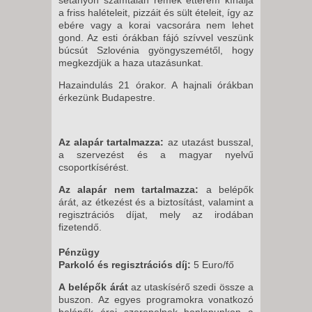
a friss halételeit, pizzáit és sült ételeit, így az
ebére vagy a korai vacsorára nem lehet
gond. Az esti órákban fájó szívvel veszünk
búcsút Szlovénia gyöngyszemétől, hogy
megkezdjük a haza utazásunkat.
Hazaindulás 21 órakor. A hajnali órákban
érkezünk Budapestre.
Az alapár tartalmazza:
az utazást busszal,
a szervezést és a magyar nyelvű
csoportkísérést.
Az alapár nem tartalmazza:
a belépők
árát, az étkezést és a biztosítást, valamint a
regisztrációs díjat, mely az irodában
fizetendő.
Pénzügy
Parkoló és regisztrációs díj:
5 Euro/fő
A
belépők árát
az utaskísérő szedi össze a
buszon. Az egyes programokra vonatkozó
belépők árai szerepelnek honlapunkon a