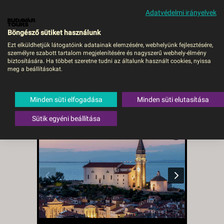
Adatvédelmi irányelvek
MENÜ
Böngésző sütiket használunk
Ezt elküldhetjük látogatóink adatainak elemzésére, webhelyünk fejlesztésére,
személyre szabott tartalom megjelenítésére és nagyszerű webhely-élmény
Portoroz és Piran
biztosítására. Ha többet szeretne tudni az általunk használt cookies, nyissa
meg a beállításokat.
csobbanás - Budapest,
Busz
Minden süti elfogadása
Minden süti elutasítása
Szlovénia
,
Szlovén tengerpart
,
Piran
Sütik egyéni beállítása