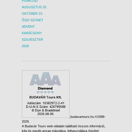
PÜNKÖSD
AUGUSZTUS 20.
OKTÓBER 23.
ŐSZI SZÜNET
ADVENT
KARÁCSONY
SZILVESZTER
2026
budavartours.hu ©1998-
2026.
A Budavár Tours web-oldalain található összes információ,
kép és egyéb anyag másolása, felhasználása (kivétel: