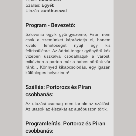
Szállás:
Egyéb
Utazás:
autóbusszal
Program - Bevezető:
Szlovénia egyik gyöngyszeme, Piran nem
csak a szemünket kápráztatja el, hanem
kiváló lehetőséget nyújt egy kis
felfrissülésre. Az Adriai-tenger gyönyörű kék
vízében úszkálva csodálhatjuk a várost,
miközben a parton már a habos sörünk vár
ránk… Könnyed kikapcsolódás, egy igazán
különleges helyszínen!
Szállás: Portorozs és Piran
csobbanás:
Az utazási csomag nem tartalmaz szállást.
Az utasok az éjszakát az autóbuszon töltik.
Programleírás: Portoroz és Piran
csobbanás: