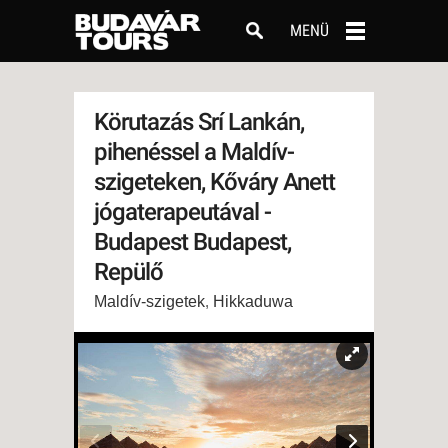
MENÜ
Körutazás Srí Lankán,
pihenéssel a Maldív-
szigeteken, Kőváry Anett
jógaterapeutával -
Budapest Budapest,
Repülő
Maldív-szigetek
,
Hikkaduwa