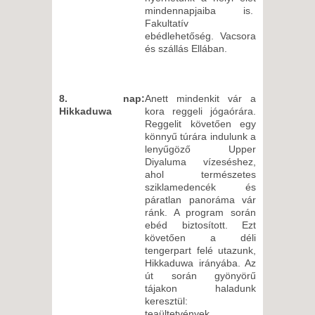
mindennapjaiba is.
Fakultatív
ebédlehetőség. Vacsora
és szállás Ellában.
8. nap:
Anett mindenkit vár a
Hikkaduwa
kora reggeli jógaórára.
Reggelit követően egy
könnyű túrára indulunk a
lenyűgöző Upper
Diyaluma vízeséshez,
ahol természetes
sziklamedencék és
páratlan panoráma vár
ránk. A program során
ebéd biztosított. Ezt
követően a déli
tengerpart felé utazunk,
Hikkaduwa irányába. Az
út során gyönyörű
tájakon haladunk
keresztül:
teaültetvények,