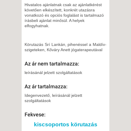
Hivatalos ajánlatnak csak az ajánlatkérést
követően elkészített, konkrét utazásra
vonatkozó és opciós foglalást is tartalmazó
írásbeli ajánlat minősül. A helyek
elfogyhatnak.
Körutazás Srí Lankán, pihenéssel a Maldív-
szigeteken, Kőváry Anett jógaterapeutával
Az ár nem tartalmazza:
leírásánál jelzett szolgáltatások
Az ár tartalmazza:
Idegenvezető, leírásánál jelzett
szolgáltatások
Fekvese:
kiscsoportos körutazás