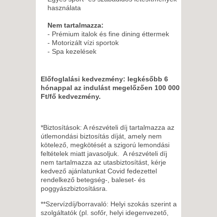
használata
Nem tartalmazza:
- Prémium italok és fine dining éttermek
- Motorizált vízi sportok
- Spa kezelések
Előfoglalási kedvezmény: legkésőbb 6
hónappal az indulást megelőzően 100 000
Ft/fő kedvezmény.
*Biztosítások: A részvételi díj tartalmazza az
útlemondási biztosítás díját, amely nem
kötelező, megkötését a szigorú lemondási
feltételek miatt javasoljuk. A részvételi díj
nem tartalmazza az utasbiztosítást, kérje
kedvező ajánlatunkat Covid fedezettel
rendelkező betegség-, baleset- és
poggyászbiztosításra.
**Szervízdíj/borravaló: Helyi szokás szerint a
szolgáltatók (pl. sofőr, helyi idegenvezető,