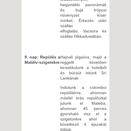
hegyvidéki panorámák
és buja trópusi
növényzet kísér
minket. Érkezés után
szállás
elfoglalás. Vacsora és
szállás Hikkaduwában.
9. nap: Repülés a
Hajnali jógaóra, majd a
Maldív-szigetekre
reggelit követően
kicsekkolunk a hotelből
és búcsút intünk Srí
Lankának.
Indulunk a colomboi
repülőtérre, ahonnan
másfél órás repülőúttal
jutunk el Maleba,
ahonnan 45 perces
gyorsható visz el a
szigetünkre ahol a
következő 4 éjszakát
töltjük.