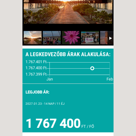
A LEGKEDVEZŐBB ÁRAK ALAKULÁSA:
LEGJOBB ÁR:
2027.01.23
- 14 NAP / 11 ÉJ
1 767 400
FT / FŐ