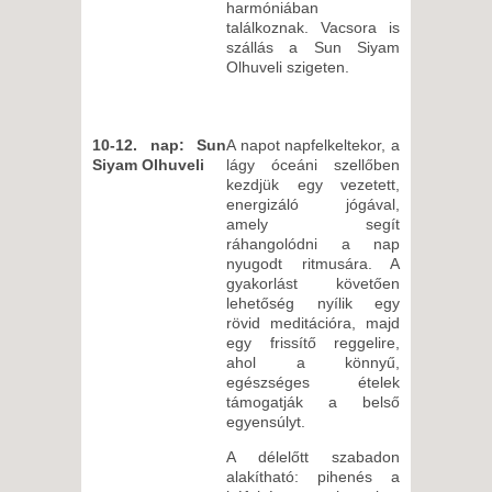
harmóniában
találkoznak. Vacsora is
szállás a Sun Siyam
Olhuveli szigeten.
10-12. nap: Sun
A napot napfelkeltekor, a
Siyam Olhuveli
lágy óceáni szellőben
kezdjük egy vezetett,
energizáló jógával,
amely segít
ráhangolódni a nap
nyugodt ritmusára. A
gyakorlást követően
lehetőség nyílik egy
rövid meditációra, majd
egy frissítő reggelire,
ahol a könnyű,
egészséges ételek
támogatják a belső
egyensúlyt.
A délelőtt szabadon
alakítható: pihenés a