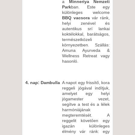
a
Minneriya Nemzeti
Park
ban. Este egy
különleges welcome
BBQ vacsora
vár ránk,
helyi zenével és
autentikus srí lankai
koktélokkal, barátságos,
természetközeli
környezetben. Szállás:
Amuna Ayurveda &
Wellness Retreat vagy
hasonló.
4. nap: Dambulla
A napot egy frissítő, kora
reggeli jógával indítjuk,
amelyet egy helyi
jógamester vezet,
segítve a test és a lélek
harmóniájának
megteremtését. A
reggelit követően egy
igazán különleges
élmény vár ránk: egy