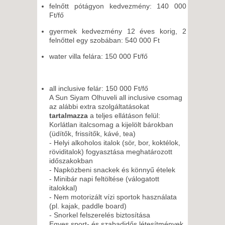
felnőtt pótágyon kedvezmény: 140 000
Ft/fő
gyermek kedvezmény 12 éves korig, 2
felnőttel egy szobában: 540 000 Ft
water villa felára: 150 000 Ft/fő
all inclusive felár: 150 000 Ft/fő
A Sun Siyam Olhuveli all inclusive csomag
az alábbi extra szolgáltatásokat
tartalmazza
a teljes ellátáson felül:
Korlátlan italcsomag a kijelölt bárokban
(üdítők, frissítők, kávé, tea)
- Helyi alkoholos italok (sör, bor, koktélok,
röviditalok) fogyasztása meghatározott
időszakokban
- Napközbeni snackek és könnyű ételek
- Minibár napi feltöltése (válogatott
italokkal)
- Nem motorizált vízi sportok használata
(pl. kajak, paddle board)
- Snorkel felszerelés biztosítása
Egyes sport- és szabadidős létesítmények