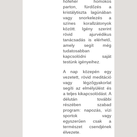
hófehér homokos
parton, fürdőzés a
kristálytiszta lagúnában
vagy snorkelezés a
színes korallzátonyok
között. Igény szerint
rövid ajurvédikus
tanácsadás is elérhető,
amely segít még
tudatosabban
kapcsolódni saját
testünk igényeihez.
A nap közepén egy
vezetett, rövid meditáció
vagy légzőgyakorlat
segíti az elmélyülést és
a teljes kikapcsolódást. A
délután további
részében szabad
program: napozás, vízi
sportok vagy
egyszerűen csak a
természet csendjének
élvezete.