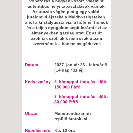
vonatozás a hegyek között, valamint
autentikus helyi tapasztalások várnak.
Az utazás végén pedig egy valódi
jutalom: 4 éjszaka a Maldív-szigeteken,
ahol a kristálytiszta víz, a hófehér homok
és a teljes nyugalom segít lezárni ezt az
élményekben gazdag utat.
Ez az út
azoknak szól, akik nem csak utazni
szeretnének – hanem megérkezni.
Dátum
2027. január 23 - február 5.
(14 nap / 11 éj)
Kedvezmény
5 hónappal indulás előtt:
150 000 Ft/fő
3 hónappal indulás előtt:
80 000 Ft/fő
Utazás
Menetrendszerinti
repülőjáratokkal
Repülési idő
Kb. 10 óra