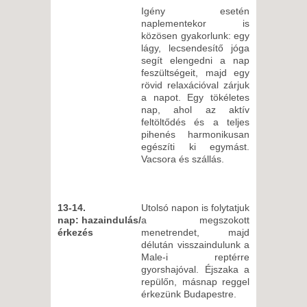
Igény esetén
naplementekor is
közösen gyakorlunk: egy
lágy, lecsendesítő jóga
segít elengedni a nap
feszültségeit, majd egy
rövid relaxációval zárjuk
a napot. Egy tökéletes
nap, ahol az aktív
feltöltődés és a teljes
pihenés harmonikusan
egészíti ki egymást.
Vacsora és szállás.
13-14.
Utolsó napon is folytatjuk
nap: hazaindulás/
a megszokott
érkezés
menetrendet, majd
délután visszaindulunk a
Male-i reptérre
gyorshajóval. Éjszaka a
repülőn, másnap reggel
érkezünk Budapestre.