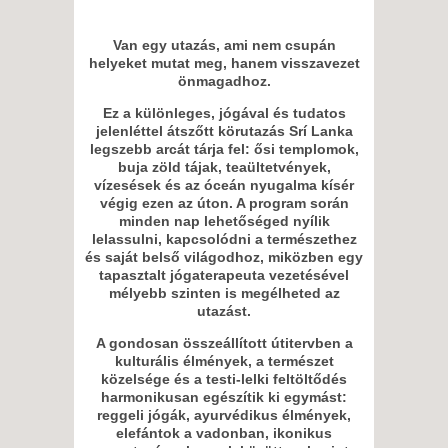
Van egy utazás, ami nem csupán
helyeket mutat meg, hanem visszavezet
önmagadhoz.
Ez a különleges, jógával és tudatos
jelenléttel átszőtt körutazás Srí Lanka
legszebb arcát tárja fel: ősi templomok,
buja zöld tájak, teaültetvények,
vízesések és az óceán nyugalma kísér
végig ezen az úton. A program során
minden nap lehetőséged nyílik
lelassulni, kapcsolódni a természethez
és saját belső világodhoz, miközben egy
tapasztalt jógaterapeuta vezetésével
mélyebb szinten is megélheted az
utazást.
A gondosan összeállított útitervben a
kulturális élmények, a természet
közelsége és a testi-lelki feltöltődés
harmonikusan egészítik ki egymást:
reggeli jógák, ayurvédikus élmények,
elefántok a vadonban, ikonikus