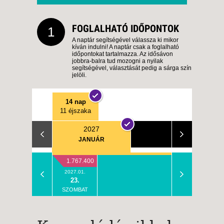
FOGLALHATÓ IDŐPONTOK
1
A naptár segítségével válassza ki mikor
kíván indulni! A naptár csak a foglalható
időpontokat tartalmazza. Az idősávon
jobbra-balra tud mozogni a nyilak
segítségével, választását pedig a sárga szín
jelöli.
14 nap
11 éjszaka
2027
JANUÁR
1.767.400
2027.01.
23.
SZOMBAT