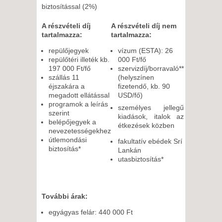
biztosítással (2%)
A részvételi díj
A részvételi díj nem
tartalmazza:
tartalmazza:
repülőjegyek
vízum (ESTA): 26
repülőtéri illeték kb.
000 Ft/fő
197 000 Ft/fő
szervizdíj/borravaló**
szállás 11
(helyszínen
éjszakára a
fizetendő, kb. 90
megadott ellátással
USD/fő)
programok a leírás
személyes jellegű
szerint
kiadások, italok az
belépőjegyek a
étkezések közben
nevezetességekhez
útlemondási
fakultatív ebédek Srí
biztosítás*
Lankán
utasbiztosítás*
További árak:
egyágyas felár: 440 000 Ft