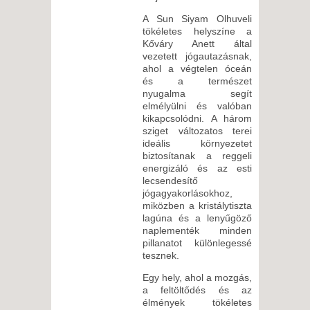
A Sun Siyam Olhuveli
tökéletes helyszíne a
Kőváry Anett által
vezetett jógautazásnak,
ahol a végtelen óceán
és a természet
nyugalma segít
elmélyülni és valóban
kikapcsolódni. A három
sziget változatos terei
ideális környezetet
biztosítanak a reggeli
energizáló és az esti
lecsendesítő
jógagyakorlásokhoz,
miközben a kristálytiszta
lagúna és a lenyűgöző
naplementék minden
pillanatot különlegessé
tesznek.
Egy hely, ahol a mozgás,
a feltöltődés és az
élmények tökéletes