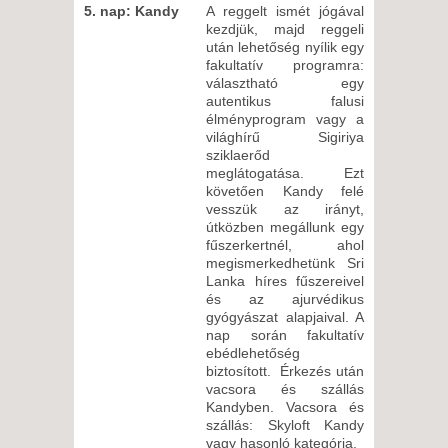
5. nap: Kandy
A reggelt ismét jógával
kezdjük, majd reggeli
után lehetőség nyílik egy
fakultatív programra:
választható egy
autentikus falusi
élményprogram vagy a
világhírű Sigiriya
sziklaerőd
meglátogatása. Ezt
követően Kandy felé
vesszük az irányt,
útközben megállunk egy
fűszerkertnél, ahol
megismerkedhetünk Sri
Lanka híres fűszereivel
és az ajurvédikus
gyógyászat alapjaival. A
nap során fakultatív
ebédlehetőség
biztosított. Érkezés után
vacsora és szállás
Kandyben. Vacsora és
szállás: Skyloft Kandy
vagy hasonló kategória.