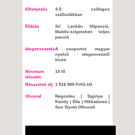
Elhelyezés
4-5 csillagos
szállodákban
Ellátás
Srí Lankán félpanzió,
Maldív-szigeteken teljes
panzió
Idegenvezetés
A csoportot magyar
nyelvű idegenvezető
kíséri
Minimum
10 fő
létszám
Részvételi díj
1 916 900 Ft/fő-től
Útvonal
Negombo | Sigiriya |
Kandy | Ella | Hikkaduwa |
Sun Siyam Olhuveli