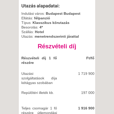
Utazás alapadatai:
Indulási város:
Budapest Budapest
Ellátás:
félpanzió
Típus:
Klasszikus körutazás
Besorolás:
4*
Szállás:
Hotel
Utazás:
menetrendszerinti járattal
Részvételi díj
Részvételi díj 1 fő
Ft/fő
részére
Utazási
1 719 900
szolgáltatások díja
kétágyas szobában
Repülőtéri illeték kb.
197 000
Teljes csomagár 1 fő
1 916 900
részére útlemondási