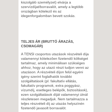
kiszolgáló személyzet) elvárja a
szervízdíjat/borravalót, amely a legtöbb
országban kötelező és az
idegenforgalomban bevett szokás.
TELJES ÁR (BRUTTÓ ÁRAZÁS,
CSOMAGÁR)
A TENSI csoportos utazások részvételi díja
valamennyi kötelezően fizetendő költséget
tartalmaz, amely minimálisan szükséges
ahhoz, hogy az utazó részt tudjon venni az
utazáson. A részvételi díjon felül egyéni
igény szerint foglalhatók további
szolgáltatások (pl. fakultatív ellátás,
fakultatív programok, extra poggyász,
vízumdíj, esetleges belépők, biztosítások),
ezen szolgáltatások díját valamennyi útnál
részletesen megadjuk. Nem tartalmazza a
teljes részvételi díj az utazás helyszínén
fizetendő javasolt borravalót.