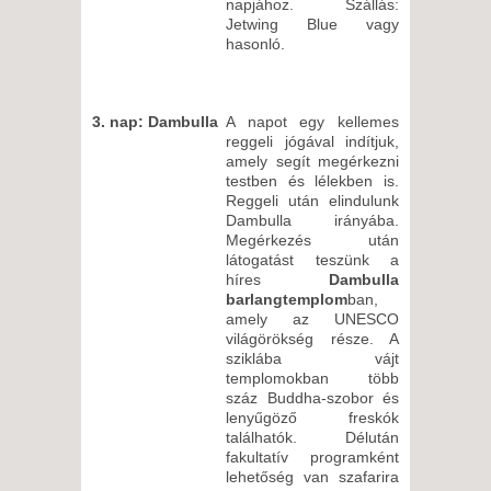
napjához. Szállás:
Jetwing Blue vagy
hasonló.
3. nap: Dambulla
A napot egy kellemes
reggeli jógával indítjuk,
amely segít megérkezni
testben és lélekben is.
Reggeli után elindulunk
Dambulla irányába.
Megérkezés után
látogatást teszünk a
híres
Dambulla
barlangtemplom
ban,
amely az UNESCO
világörökség része. A
sziklába vájt
templomokban több
száz Buddha-szobor és
lenyűgöző freskók
találhatók. Délután
fakultatív programként
lehetőség van szafarira