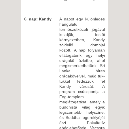
6. nap: Kandy
A napot egy különleges
hangulatú,
természetközeli jógával
kezdjük, festői
környezetben, Kandy
zöldellő dombjai
között. A nap folyamán
ellátogatunk egy helyi
drágakő üzletbe, ahol
megismerkedhetünk Sri
Lanka híres
drágaköveivel, majd tuk-
tukkal fedezzük fel
Kandy városát. A
program csúcspontja a
Fog-templom
meglátogatása, amely a
buddhista világ egyik
legszentebb helyszíne,
és Buddha fogereklyéjét
őrzi. Fakultatív
ebédlehetőség. Vacsora