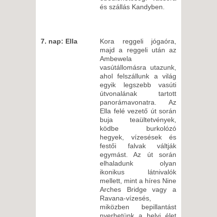
és szállás Kandyben.
7. nap: Ella
Kora reggeli jógaóra,
majd a reggeli után az
Ambewela
vasútállomásra utazunk,
ahol felszállunk a világ
egyik legszebb vasúti
útvonalának tartott
panorámavonatra. Az
Ella felé vezető út során
buja teaültetvények,
ködbe burkolózó
hegyek, vízesések és
festői falvak váltják
egymást. Az út során
elhaladunk olyan
ikonikus látnivalók
mellett, mint a híres Nine
Arches Bridge vagy a
Ravana-vízesés,
miközben bepillantást
nyerhetünk a helyi élet