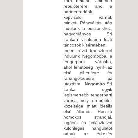
kora délután Colombo
repülőterére, ahol a
partnerirodánk
képviselői várnak
minket. Pénzváltás után
indulunk a buszunkhoz,
hagyományos Srí
Lanka-i viseletben lévő
táncosok kíséretében.
Innen rövid transzferrel
indulunk Negombóba, a
tengerparti városba,
ahol lehetőség nyílik az
első pihenésre és
ráhangolódásra az
utazásra.
Negombo
Srí
Lanka egyik
legismertebb tengerparti
városa, mely a repülőtér
közelsége miatt ideális
első állomás. Hosszú
homokos strandjai,
lagúnái és halászfalvai
különleges hangulatot
adnak az érkezés