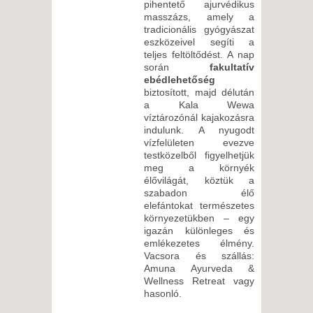
pihentető ajurvédikus
masszázs, amely a
tradicionális gyógyászat
eszközeivel segíti a
teljes feltöltődést. A nap
során
fakultatív
ebédlehetőség
biztosított, majd délután
a Kala Wewa
víztározónál kajakozásra
indulunk. A nyugodt
vízfelületen evezve
testközelből figyelhetjük
meg a környék
élővilágát, köztük a
szabadon élő
elefántokat természetes
környezetükben – egy
igazán különleges és
emlékezetes élmény.
Vacsora és szállás:
Amuna Ayurveda &
Wellness Retreat vagy
hasonló.