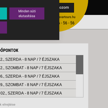
TAK
Feliratkozom
Minden süti
elutasítása
ertekesites@budavartours.hu
TIPPEK
(+36­ 1) 3 - 56 - 56 - 56
VISSZAJELZÉS KÜLDÉSE
IDŐPONTOK
2., SZERDA -
8 NAP / 7 ÉJSZAKA
2., SZOMBAT -
8 NAP / 7 ÉJSZAKA
6., SZERDA -
8 NAP / 7 ÉJSZAKA
9., SZOMBAT -
8 NAP / 7 ÉJSZAKA
02., SZERDA -
8 NAP / 7 ÉJSZAKA
05., SZOMBAT -
8 NAP / 7 ÉJSZAKA
 elrejtése