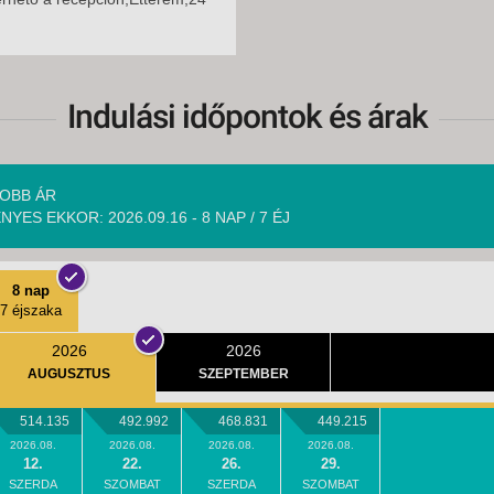
Indulási időpontok és árak
OBB ÁR
NYES EKKOR: 2026.09.16 - 8 NAP / 7 ÉJ
8 nap
7 éjszaka
2026
2026
AUGUSZTUS
SZEPTEMBER
514.135
492.992
468.831
449.215
2026.08.
2026.08.
2026.08.
2026.08.
12.
22.
26.
29.
SZERDA
SZOMBAT
SZERDA
SZOMBAT