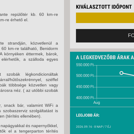
VETLEN
2026. SZEPTEMBER 
KIVÁLASZTOTT IDŐPONT
GERPARTI
LLÁSOK
2026. SZEPTEMBER 
cante repülőtér kb. 60 km-re
m-re érhető el.
2026. SZEPTEMBER 
LLODÁK
SZDÁVAL
2026. SZEPTEMBER 
F
AVÁR TOURS
 strandján, közvetlenül a
2026. SZEPTEMBER 
ZÁSOK
. 60 km-re található, Benidorm
 A környéken éttermek, bárok,
A LEGKEDVEZŐBB ÁRAK 
elérhetők, a szálloda egyes
szobák légkondicionáltak
rral/hűtőszekrénnyel, széffel
zobák többsége közvetlen vagy
városra néz. ( az utóbbi szobák
, snack bár, valamint WiFi a
s szobaszerviz szolgáltatást is
LEGJOBB ÁR:
en (térítés ellenében).
 napágyakkal és napernyőkkel,
2026.09.16
- 8 NAP / 7 ÉJ
tők el a tengerparton térítés