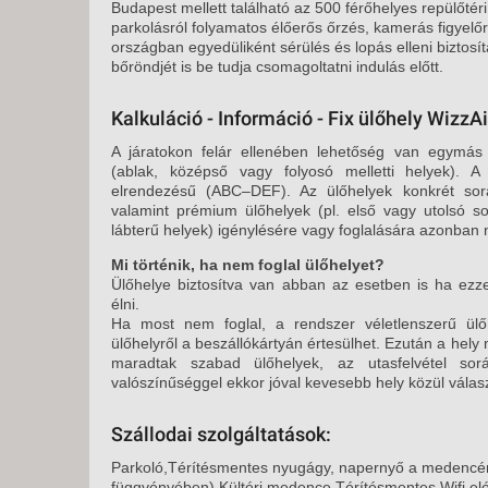
Budapest mellett található az 500 férőhelyes repülőtéri
parkolásról folyamatos élőerős őrzés, kamerás figyel
országban egyedüliként sérülés és lopás elleni biztosít
bőröndjét is be tudja csomagoltatni indulás előtt.
Kalkuláció - Információ - Fix ülőhely WizzAi
A járatokon felár ellenében lehetőség van egymás m
(ablak, középső vagy folyosó melletti helyek). A
elrendezésű (ABC–DEF). Az ülőhelyek konkrét sorá
valamint prémium ülőhelyek (pl. első vagy utolsó so
lábterű helyek) igénylésére vagy foglalására azonban 
Mi történik, ha nem foglal ülőhelyet?
Ülőhelye biztosítva van abban az esetben is ha ezze
élni.
Ha most nem foglal, a rendszer véletlenszerű ülő
ülőhelyről a beszállókártyán értesülhet. Ezután a he
maradtak szabad ülőhelyek, az utasfelvétel so
valószínűséggel ekkor jóval kevesebb hely közül válasz
Szállodai szolgáltatások:
Parkoló,Térítésmentes nyugágy, napernyő a medencén
függvényében),Kültéri medence,Térítésmentes Wifi el