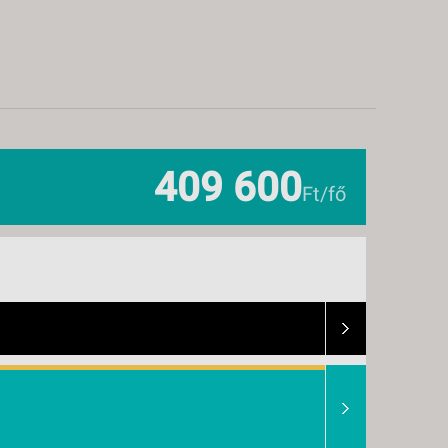
409 600
Ft/fő