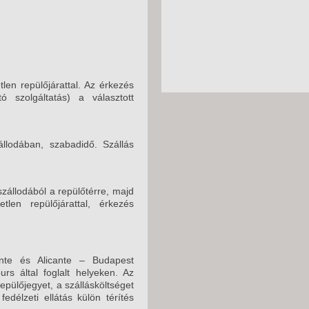
len repülőjárattal. Az érkezés
ó szolgáltatás) a választott
llodában, szabadidő. Szállás
szállodából a repülőtérre, majd
len repülőjárattal, érkezés
nte és Alicante – Budapest
rs által foglalt helyeken. Az
repülőjegyet, a szállásköltséget
fedélzeti ellátás külön térítés