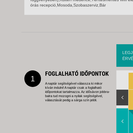
órás recepció,Mosoda,Szobaszerviz,Bár
LEGJ
ÉRVÉ
FOGLALHATÓ IDŐPONTOK
1
A naptár segítségével válassza ki mikor
kíván indulni! A naptár csak a foglalható
Slide Right
időpontokat tartalmazza. Az idősávon jobbra-
balra tud mozogni a nyilak segítségével,
választását pedig a sárga szín jelöli.
Slide Right