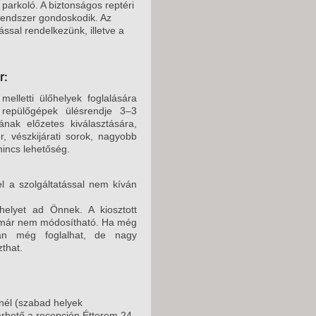
 parkoló. A biztonságos reptéri
őrendszer gondoskodik. Az
ással rendelkezünk, illetve a
r:
elletti ülőhelyek foglalására
 repülőgépek ülésrendje 3–3
nak előzetes kiválasztására,
r, vészkijárati sorok, nagyobb
nincs lehetőség.
l a szolgáltatással nem kíván
helyet ad Önnek. A kiosztott
ly már nem módosítható. Ha még
rán még foglalhat, de nagy
that.
él (szabad helyek
érhető a recepción,Étterem,24