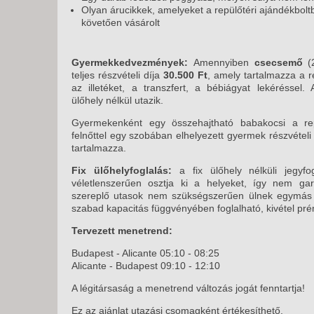
Olyan árucikkek, amelyeket a repülőtéri ajándékboltb
követően vásárolt
Gyermekkedvezmények:
Amennyiben
csecsemő
(2
teljes részvételi díja
30.500 Ft
, amely tartalmazza a rés
az illetéket, a transzfert, a bébiágyat lekérésse
ülőhely nélkül utazik.
Gyermekenként egy összehajtható babakocsi a repü
felnőttel egy szobában elhelyezett gyermek részvételi d
tartalmazza.
Fix ülőhelyfoglalás:
a fix ülőhely nélküli jegyf
véletlenszerűen osztja ki a helyeket, így nem gar
szereplő utasok nem szükségszerűen ülnek egymás me
szabad kapacitás függvényében foglalható, kivétel pr
Tervezett menetrend:
Budapest - Alicante 05:10 - 08:25
Alicante - Budapest 09:10 - 12:10
A légitársaság a menetrend változás jogát fenntartja!
Ez az ajánlat utazási csomagként értékesíthető.