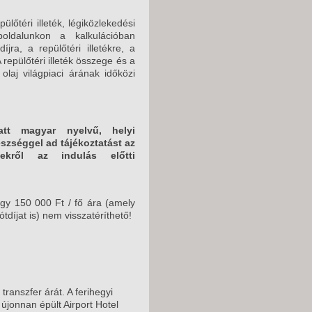
pülőtéri illeték, légiközlekedési
oldalunkon a kalkulációban
íjra, a repülőtéri illetékre, a
 repülőtéri illeték összege és a
olaj világpiaci árának időközi
att magyar nyelvű, helyi
észséggel ad tájékoztatást az
ekről az indulás előtti
gy 150 000 Ft / fő ára (amely
ótdíjat is) nem visszatéríthető!
transzfer árát. A ferihegyi
 újonnan épült Airport Hotel