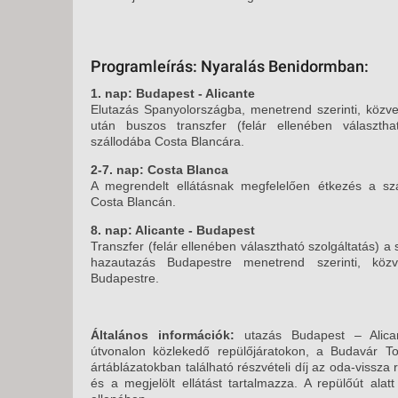
Programleírás: Nyaralás Benidormban:
1. nap: Budapest - Alicante
Elutazás Spanyolországba, menetrend szerinti, közvet
után buszos transzfer (felár ellenében választhat
szállodába Costa Blancára.
2-7. nap: Costa Blanca
A megrendelt ellátásnak megfelelően étkezés a szá
Costa Blancán.
8. nap: Alicante - Budapest
Transzfer (felár ellenében választható szolgáltatás) a 
hazautazás Budapestre menetrend szerinti, közvet
Budapestre.
Általános információk:
utazás Budapest – Alica
útvonalon közlekedő repülőjáratokon, a Budavár Tou
ártáblázatokban található részvételi díj az oda-vissza 
és a megjelölt ellátást tartalmazza. A repülőút alatt 