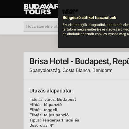
UTAZÁS
LAST MINUTE NYAR
Böngésző sütiket használunk
202
Ezt elküldhetjük látogatóink adatainak ele
tartalom megjelenítésére és nagyszerű web
BUS
az általunk használt cookies, nyissa meg a
TEN
ÜDÜ
Brisa Hotel - Budapest, Rep
KÖR
Spanyolország
,
Costa Blanca
,
Benidorm
CSA
UTA
IND
Utazás alapadatai:
AKT
Indulási város:
Budapest
Ellátás:
félpanzió
EGZ
Ellátás:
reggeli
Ellátás:
teljes panzió
VÁR
Típus:
Tengerparti üdülés
Besorolás:
4*