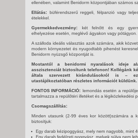
ellenében, valamint Benidorm központjában számos szó
Ellátás:
büférendszerű reggeli, félpanzió vagy teljes
ételekkel.
Gyermekkedvezmény:
két felnőtt és egy gyer
elhelyezése esetén, meglévő ágyakon vagy pótágyon.
A szálloda ideális választás azok számára, akik közvet
modern környezetet és nyugodtabb pihenést keresne
Benidorm nyüzsgő központját is.
Mostantól a benidormi nyaralások ideje al
asszisztenciát biztosítunk telefonon! Kollégánk k
általa szervezett kirándulásokról is – ez
utastájékoztatóban részletes információt küldünk.
FONTOS INFORMÁCIÓ:
lemondás esetén a repülője
tartalmazza a repülőtéri illetéket és a légiközlekedési p
Csomagszállítás:
Minden utasunk (2-99 éves kor között)számára a kö
biztosítjuk:
Egy darab kézipoggyász, mely nem nagyobb, mint 
Egy darab fedélzeti poggyász, melyek súlya nem leh