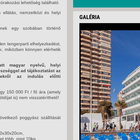
rakozási lehetőség található.
 ellátás, nemzetközi és helyi
GALÉRIA
mek egy szobában történő
len tengerparti elhelyezkedést,
k, miközben könnyen elérhetik
att magyar nyelvű, helyi
észséggel ad tájékoztatást az
ekről az indulás előtti
gy 150 000 Ft / fő ára (amely
ótdíjat is) nem visszatéríthető!
vetkező poggyász szállítását
40x30x20cm,
et több, mint 10kg