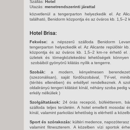
KÖZ
Szállás:
Hotel
Utazás:
menetrendszerinti járattal
TEN
SZÁ
közvetlenül a tengerparton helyezkedik el. Az Ali
található, Benidorm központja és az óváros kb. 1,5–2 k
SZÁ
CSÚ
Hotel Brisa:
BUD
Fekvése:
a népszerű szálloda Benidorm Levante
UTA
tengerparton helyezkedik el. Az Alicante repülőtér kb
központja és az óváros kb. 1,5–2 km-re érhető el.
üzletek és tömegközlekedési lehetőségek könnyen 
szobáiból gyönyörű kilátás nyílik a tengerre.
Szobák:
a modern, kényelmesen berendezett 
(szezonálisan), saját fürdőszobával, TV-vel, minibá
(térítés ellenében) és erkéllyel rendelkeznek. A s
oldalirányú tengeri kilátást kínál, néhány szoba pedig 
erkély nélküliek )
Szolgáltatások:
24 órás recepció, büféétterem, bár
szálloda teljes területén. A hotel emellett mosodai é
kínál, valamint parkolási lehetőség is elérhető a közelb
Sport és szórakozás:
kültéri medence, napozóterasz
valamint fitneszterem. A közelben vízi sportok érhe