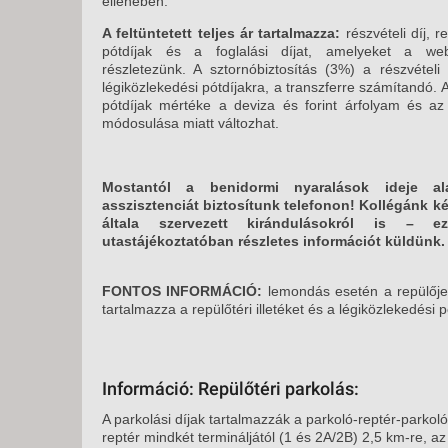
ellenében.
A feltüntetett teljes ár tartalmazza:
részvételi díj,
re
pótdíjak és a foglalási díjat, amelyeket a web
részletezünk. A sztornóbiztosítás (3%) a részvételi d
légiközlekedési pótdíjakra, a transzferre számítandó. A
pótdíjak mértéke a deviza és forint árfolyam és az 
módosulása miatt változhat.
Mostantól a benidormi nyaralások ideje al
asszisztenciát biztosítunk telefonon! Kollégánk k
általa szervezett kirándulásokról is – ez
utastájékoztatóban részletes információt küldünk.
FONTOS INFORMÁCIÓ:
lemondás esetén a repülője
tartalmazza a repülőtéri illetéket és a légiközlekedési p
Információ: Repülőtéri parkolás:
A parkolási díjak tartalmazzák a parkoló-reptér-parkoló 
reptér mindkét termináljától (1 és 2A/2B) 2,5 km-re, az