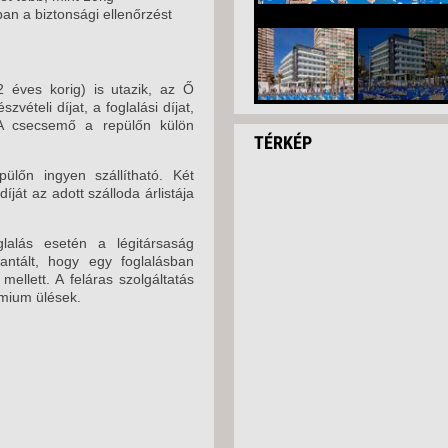
an a biztonsági ellenőrzést
 éves korig) is utazik, az Ő
zvételi díjat, a foglalási díjat,
l. A csecsemő a repülőn külön
TÉRKÉP
lőn ingyen szállítható. Két
íját az adott szálloda árlistája
oglalás esetén a légitársaság
antált, hogy egy foglalásban
llett. A feláras szolgáltatás
émium ülések.