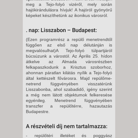
meg a Tejo-fo­lyó vizéről, mely során
hajókirándu­lásra hívjuk! A hajóról gyönyörű
képe­ket készíthetünk az ikonikus városról.
. nap: Lisszabon – Budapest:
(Ezen programrész a repülő menet­rendtől
függően az első nap délután­ján is
megvalósulhat)A Tejo-folyó túlpartjáról
búcsúzunk a várostól. Az Április 25. hídon
átkelve az Almada városrészben
felkapaszko­dunk a Krisztus szoborhoz,
ahonnan páratlan kilátás nyílik a Tejo-folyó
által kettészelt fővárosra. Majd repülőme­
netrend függvényében visszatérünk
Lisszabonba, ahol szabadidő, igény szerint
a még nem látott objektumok felkeresése
egyénileg. Menetrend függvényében
transzfer a repülőtérre, hazautazás
Budapestre.
A részvételi díj nem tartalmazza:
- repülőtéri illetéket és poggyász