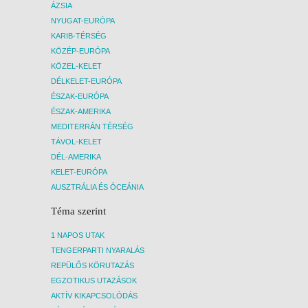
ÓCEÁ
ÁZSIA
A déle
NYUGAT-EURÓPA
környé
KARIB-TÉRSÉG
míg a 
KÖZÉP-EURÓPA
progra
hajóki
KÖZEL-KELET
déli p
DÉLKELET-EURÓPA
kikötő
ÉSZAK-EURÓPA
élővil
ÉSZAK-AMERIKA
csopor
MEDITERRÁN TÉRSÉG
termés
delfin
TÁVOL-KELET
remélj
DÉL-AMERIKA
lesz r
KELET-EURÓPA
hajóki
AUSZTRÁLIA ÉS ÓCEÁNIA
érkezü
szabad
Téma szerint
4. NA
KIRÁN
1 NAPOS UTAK
TÁJAI
TENGERPARTI NYARALÁS
A napo
szabad
REPÜLŐS KÖRUTAZÁS
fakult
EGZOTIKUS UTAZÁSOK
részét
AKTÍV KIKAPCSOLÓDÁS
Camara