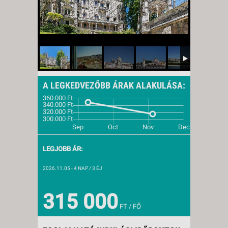
A LEGKEDVEZŐBB ÁRAK ALAKULÁSA:
LEGJOBB ÁR:
2026.11.05
- 4 NAP / 3 ÉJ
315 000
FT / FŐ