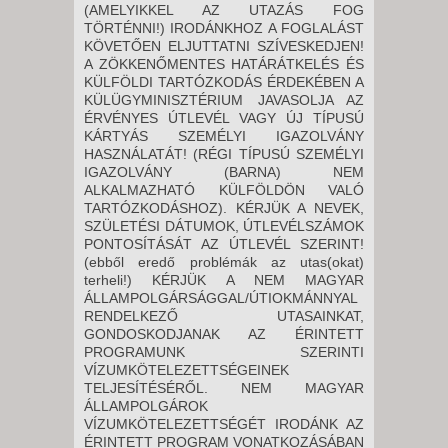
(AMELYIKKEL AZ UTAZÁS FOG
TÖRTÉNNI!) IRODÁNKHOZ A FOGLALÁST
KÖVETŐEN ELJUTTATNI SZÍVESKEDJEN!
A ZÖKKENŐMENTES HATÁRÁTKELÉS ÉS
KÜLFÖLDI TARTÓZKODÁS ÉRDEKÉBEN A
KÜLÜGYMINISZTÉRIUM JAVASOLJA AZ
ÉRVÉNYES ÚTLEVÉL VAGY ÚJ TÍPUSÚ
KÁRTYÁS SZEMÉLYI IGAZOLVÁNY
HASZNÁLATÁT! (RÉGI TÍPUSÚ SZEMÉLYI
IGAZOLVÁNY (BARNA) NEM
ALKALMAZHATÓ KÜLFÖLDÖN VALÓ
TARTÓZKODÁSHOZ). KÉRJÜK A NEVEK,
SZÜLETÉSI DÁTUMOK, ÚTLEVÉLSZÁMOK
PONTOSÍTÁSÁT AZ ÚTLEVÉL SZERINT!
(ebből eredő problémák az utas(okat)
terheli!) KÉRJÜK A NEM MAGYAR
ÁLLAMPOLGÁRSÁGGAL/ÚTIOKMÁNNYAL
RENDELKEZŐ UTASAINKAT,
GONDOSKODJANAK AZ ÉRINTETT
PROGRAMUNK SZERINTI
VÍZUMKÖTELEZETTSÉGEINEK
TELJESÍTÉSÉRŐL. NEM MAGYAR
ÁLLAMPOLGÁROK
VÍZUMKÖTELEZETTSÉGÉT IRODÁNK AZ
ÉRINTETT PROGRAM VONATKOZÁSÁBAN