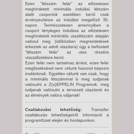
Ezen "létszám felár" az előzetesen
meghirdetett minimális indulási létszám
alatti csoportok esetében kerül csak
érvényesítésre az indulást megelőző 35.
napon. Természetesen amennyiben a
csoport tényleges indulása az előzetesen
meghirdetett minimális utaslétszám alapján
valósul meg (időközben megrendelések
érkeztek az adott utazásra) úgy a befizetett
"létszám felár" az utas részére
visszafizetésre kerül.
Ezen felár nem tartalmaz árrést, ezen felár
megfizetésével nem célunk hasznot képezni
irodánknak. Egyetlen célunk van csak, hogy
a minimális létszámmal is meg tudjanak
valósulni a Z(s)EPPELIN Programok, meg
tudjanak valósulni a tervezett utazások és
az élmények valóra váljanak!
Csatlakozási lehetőség:
Transzfer
csatlakozás lehetőségeiről információ a
programfüzet elején és honlapunkon.