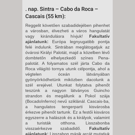
. nap. Sintra – Cabo da Roca –
Cascais (55 km):
Reggelit követően szabadidejében pihenhet
a városban, élvezheti a város hangulatát
vagy kirándulásra hívjuk!
Fakultatív
ajánlatunk:
Euró­pa legnyugatibb pontja
felé indulunk. Sintrában meglátogatjuk az
óvárosi Királyi Palotát, majd a közelben lévő
dombtetőn elhelyezkedő színes Pe­na-
palotát. A folyamatos szél járta Cabo da
Roca világító tornya utunk célpontja, ahol a
végtelen óceán lát­ványában
gyönyörködhetünk miköz­ben dacolunk a
szél erejével. Utunkat folytatva pihenőt
teszünk a nagyon látványos Guincho
strandon és meg­állunk a Pokol szája
(BocadoInferno) nevű sziklánál. Cascais-ba,
a hangu­latos tengerparti kisvárosba
érkezve pihenőt tartunk. Ez a festői kisváros
egyszerre a halászok és a királyok, valamint
a turisták otthona. Lis­szabonba
visszaérkezve szabadidő.
Fakultatív
ajánlatunk:
Lisszabon másik arcát mutatjuk