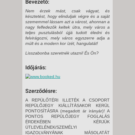
Bevezető:
Nem érzek mást, csak vágyat, és
késztetést, hogy elinduljak végre és a saját
szememmel lássam azt a várost, ahonnan a
nagy felfedezők keltek útra, mely város a
teljes pusztulásból újjá tudott éledni és
felvirágozni, mely város egyszerre adja a
múlt és a modern kor ízét, hangulatát!
Lisszabonba szeretnék utazni! És Ön?
Időjárás:
Szerződésre:
A REPÜLŐTÉRI ILLETÉK A CSOPORT
REPÜLŐJEGY KIÁLLÍTÁSAKOR KERÜL
PONTOSÍTÁSRA (megadott ár irányár)! A
PONTOS REPÜLŐJEGY FOGLALÁS
ÉRDEKÉBEN KÉRJÜK
ÚTLEVELÉNEK/SZEMÉLYI
IGAZOLVÁNYÁNAK MÁSOLATÁT