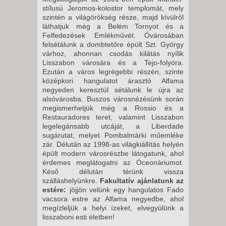
stílusú Jeromos-kolostor temp­lomát, mely
szintén a világörökség része, majd kívülről
láthatjuk még a Belém Tornyot és a
Felfedezések Em­lékművét. Óvárosában
felsétálunk a dombtetőre épült Szt. György
várhoz, ahonnan csodás kilátás nyílik
Lissza­bon városára és a Tejo-folyóra.
Ezután a város legrégebbi részén, szinte
középkori hangulatot árasztó Alfama
negyeden keresztül sétálunk le újra az
alsóvárosba. Buszos városnézé­sünk során
megismerhetjük még a Rossio és a
Restauradores teret, va­lamint Lisszabon
legelegánsabb ut­cáját, a Liberdade
sugárutat, melyet Pombalmárki műemléke
zár. Délután az 1998-as világkiállítás helyén
épült modern városrészbe látogatunk, ahol
érdemes meglátogatni az Óceoná­riumot.
Késő délután térünk vissza
szálláshelyünkre.
Fakultatív aján­latunk az
estére:
jöjjön velünk egy hangulatos Fado
vacsora estre az Alfama negyedbe, ahol
megízleljük a helyi ízeket, elvegyülünk a
lisszaboni esti életben!