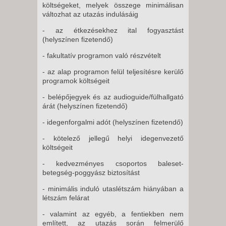
költségeket, melyek összege minimálisan
változhat az utazás indulásáig
- az étkezésekhez ital fogyasztást
(helyszínen fizetendő)
- fakultatív programon való részvételt
- az alap programon felül teljesítésre kerülő
programok költségeit
- belépőjegyek és az audioguide/fülhallgató
árát (helyszínen fizetendő)
- idegenforgalmi adót (helyszínen fizetendő)
- kötelező jellegű helyi idegenvezető
költségeit
- kedvezményes csoportos baleset-
betegség-poggyász biztosítást
- minimális induló utaslétszám hiányában a
létszám felárat
- valamint az egyéb, a fentiekben nem
említett, az utazás során felmerülő