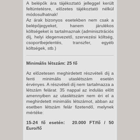
A belépők ára tájékoztató jelleggel került
feltüntetésre, előzetes tájékoztató nélkül
módosulhatnak!
Az árak bizonyos esetekben nem csak a
belépőjegyeket, hanem járulékos
költségeket is tartalmaznak (adminisztrációs
díj, helyi idegenvezető, szervezési költség,
csoportbejelentés, transzfer, egyéb
költségek, stb.)
Minimális létszám: 25 fő
Az előzetesen meghirdetett részvételi díj a
fenti minimális utaslétszám esetén
érvényes. A részvételi díj nem tartalmazza a
létszám felárat. 35 nappal az indulás előtt
amennyiben az utaslétszám nem éri el a
meghirdetett minimális létszámot, abban az
esetben létszám felár fizetendő, melynek
mértéke:
15-24 fő esetén: 20.000 FT/fő / 50
Euro/fő