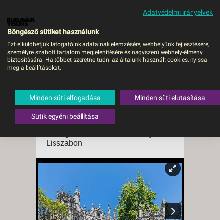
Adatvédelmi irányelvek
MENÜ
Böngésző sütiket használunk
Ezt elküldhetjük látogatóink adatainak elemzésére, webhelyünk fejlesztésére,
személyre szabott tartalom megjelenítésére és nagyszerű webhely-élmény
HOSSZÚ HÉTVÉGE
biztosítására. Ha többet szeretne tudni az általunk használt cookies, nyissa
meg a beállításokat.
LISSZABONBAN - Sintra,
Cabo da Roca, Cascais és
Minden süti elfogadása
Minden süti elutasítása
a Tejo-folyó - Budapest,
Repülő
Sütik egyéni beállítása
Portugália
,
Lisszabon és környéke
,
Lisszabon