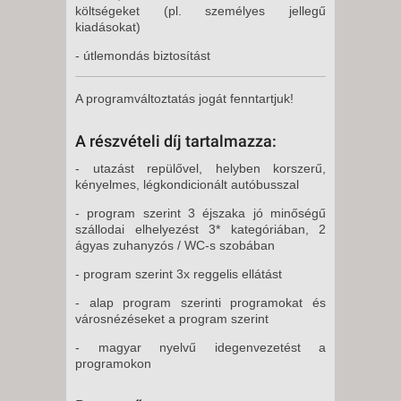
költségeket (pl. személyes jellegű
kiadásokat)
- útlemondás biztosítást
A programváltoztatás jogát fenntartjuk!
A részvételi díj tartalmazza:
- utazást repülővel, helyben korszerű,
kényelmes, légkondicionált autóbusszal
- program szerint 3 éjszaka jó minőségű
szállodai elhelyezést 3* kategóriában, 2
ágyas zuhanyzós / WC-s szobában
- program szerint 3x reggelis ellátást
- alap program szerinti programokat és
városnézéseket a program szerint
- magyar nyelvű idegenvezetést a
programokon