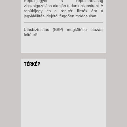
Repülőjegyet a repülőtársaság
visszaigazolása alapján tudunk biztosítani. A
repülőjegy és a rep.téri illeték ára a
jegykiállítás idejétől függően módosulhat!
Utasbiztosítás (BBP) megkötése utazási
feltétel!
TÉRKÉP