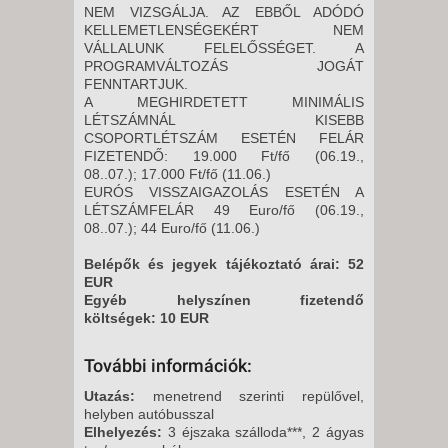
NEM VIZSGÁLJA. AZ EBBŐL ADÓDÓ
KELLEMETLENSÉGEKÉRT NEM
VÁLLALUNK FELELŐSSÉGET. A
PROGRAMVÁLTOZÁS JOGÁT
FENNTARTJUK.
A MEGHIRDETETT MINIMÁLIS
LÉTSZÁMNÁL KISEBB
CSOPORTLÉTSZÁM ESETÉN FELÁR
FIZETENDŐ: 19.000 Ft/fő (06.19.,
08..07.); 17.000 Ft/fő (11.06.)
EURÓS VISSZAIGAZOLÁS ESETÉN A
LÉTSZÁMFELÁR 49 Euro/fő (06.19.,
08..07.); 44 Euro/fő (11.06.)
Belépők és jegyek tájékoztató árai: 52
EUR
Egyéb helyszínen fizetendő
költségek: 10 EUR
További információk:
Utazás:
menetrend szerinti repülővel,
helyben autóbusszal
Elhelyezés:
3 éjszaka szálloda***, 2 ágyas