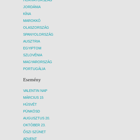
hegyol
JORDÁNIA
egy he
KÍNA
majd e
Ebédü
MAROKKÓ
rendel
OLASZORSZÁG
fogyas
SPANYOLORSZÁG
ahol a
AUSZTRIA
építés
EGYIPTOM
követő
a szig
SZLOVÉNIA
Lőrinc
MAGYARORSZÁG
szikla
PORTUGÁLIA
hangul
morajl
Esemény
Fakult
€.
VALENTIN NAP
7. NA
MÁRCIUS 15
SZAB
HÚSVÉT
LISS
Reggel
PÜNKÖSD
lehető
AUGUSZTUS 20.
vásárl
OKTÓBER 23.
ekkor 
ŐSZI SZÜNET
érkezé
Menetr
ADVENT