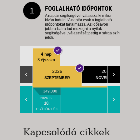
FOGLALHATÓ IDŐPONTOK
1
A naptár segítségével válassza ki mikor
kíván indulni! A naptár csak a foglalható
időpontokat tartalmazza. Az idősávon
jobbra-balra tud mozogni a nyilak
segítségével, választását pedig a sárga szín
jelöli.
4 nap
3 éjszaka
2026
2026
SZEPTEMBER
NOVEMBER
349.000
2026.09.
10.
CSÜTÖRTÖK
Kapcsolódó cikkek