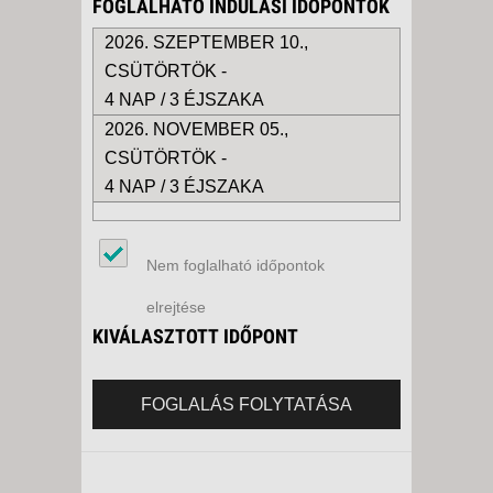
FOGLALHATÓ INDULÁSI IDŐPONTOK
2026. SZEPTEMBER 10.,
CSÜTÖRTÖK -
4 NAP / 3 ÉJSZAKA
2026. NOVEMBER 05.,
CSÜTÖRTÖK -
4 NAP / 3 ÉJSZAKA
Nem foglalható időpontok
elrejtése
KIVÁLASZTOTT IDŐPONT
FOGLALÁS FOLYTATÁSA