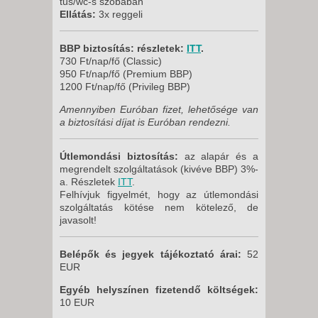
tus/wc-s szobában
Ellátás:
3x reggeli
BBP biztosítás: részletek:
ITT
.
730 Ft/nap/fő (Classic)
950 Ft/nap/fő (Premium BBP)
1200 Ft/nap/fő (Privileg BBP)
Amennyiben Euróban fizet, lehetősége van
a biztosítási díjat is Euróban rendezni.
Útlemondási biztosítás:
az alapár és a
megrendelt szolgáltatások (kivéve BBP) 3%-
a. Részletek
ITT
.
Felhívjuk figyelmét, hogy az útlemondási
szolgáltatás kötése nem kötelező, de
javasolt!
Belépők és jegyek tájékoztató árai:
52
EUR
Egyéb helyszínen fizetendő költségek:
10 EUR