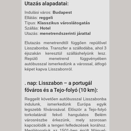
Utazás alapadatai:
Indulási város:
Budapest
Ellátás:
reggeli
Típus:
Klasszikus városlátogatás
Szállás:
Hotel
Utazás:
menetrendszerinti járattal
Elutazás menetrendtől függően repü­lővel
Lisszabonba. Transzfer a szállo­dába, ahol 3
éjszakán keresztül szál­láshelyünk lesz.
Repülő menetrend függvényében
autóbusszal ismerke­dünk a várossal, átfogó
képet kapva Lisszabonról.
. nap: Lisszabon – a portugál
főváros és a Tejo-folyó (10 km):
Reggelit követően autóbusszal Lis­szabonba
indulunk, ismerkedünk Európa egyik
legszebb fővárosával. Először a Tejo-folyó
torkolatánál fek­vő hangulatos Belém
városrészbe érkezünk, mely szorosan
kapcsoló­dik a tengeri felfedezések korához.
Meglátogatjuk az 1501-ben épült Má­nuel-