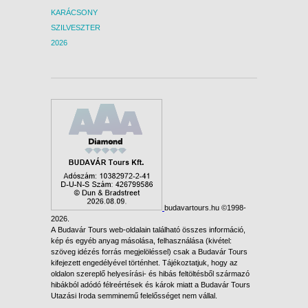
délutá
KARÁCSONY
csomag
SZILVESZTER
Lissza
2026
szállá
8. NA
LISSZ
Reggel
negyed
kezdjü
tenger
áldást 
da Gam
megkós
édessé
hogy n
készít
Belém
budavartours.hu ©1998-
2026.
többsz
A Budavár Tours web-oldalain található összes információ,
van le
kép és egyéb anyag másolása, felhasználása (kivétel:
Felfed
szöveg idézés forrás megjelöléssel) csak a Budavár Tours
portug
kifejezett engedélyével történhet. Tájékoztatjuk, hogy az
szobra
oldalon szereplő helyesírási- és hibás feltöltésből származó
felé h
hibákból adódó félreértések és károk miatt a Budavár Tours
Április
Utazási Iroda semminemű felelősséget nem vállal.
álló, 