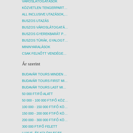
VÁROSLÁTOGATÁSOK
utána 
szikla
KÖZVETLEN TENGERPARTI SZÁLLÁSOK
nemrég
ALL INCLUSIVE UTAZÁSOK, NYARALÁSOK
lenézv
BUSZOS UTAZÁS
szakad
BUSZOS VÁROSLÁTOGATÁSOK
hullám
BUSZOS GYEREKBARÁT PROGRAMOK
állomá
a hely
BUSZOS TÚRÁK, GYALOGTÚRÁK
pontjá
MININYARALÁSOK
érünk.
CSAK FELNŐTT VENDÉGEKET FOGADÓ SZÁLLÁSOK
éttere
el. A 
Ár szerint
termés
látvány
BUDAVÁR TOURS MINDEN AKCIÓS ÚT
kristál
BUDAVÁR TOURS FIRST MINUTE AKCIÓS UTAK
is egy
BUDAVÁR TOURS LAST MINUTE AKCIÓS UTAK
meden
találh
50 000 FT/FŐ ALATT
ahonna
50 000 - 100 000 FT/FŐ KÖZÖTT
panorá
100 000 - 150 000 FT/FŐ KÖZÖTT
szakas
150 000 - 200 000 FT/FŐ KÖZÖTT
vissza
Madeir
200 000 - 300 000 FT/FŐ KÖZÖTT
progra
300 000 FT/FŐ FELETT
5. NA
LUXUS- ÉS KÜLÖNLEGES UTAK