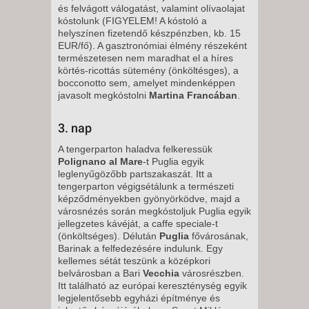
és felvágott válogatást, valamint olívaolajat
kóstolunk (FIGYELEM! A kóstoló a
helyszínen fizetendő készpénzben, kb. 15
EUR/fő). A gasztronómiai élmény részeként
természetesen nem maradhat el a híres
körtés-ricottás sütemény (önköltésges), a
bocconotto sem, amelyet mindenképpen
javasolt megkóstolni
Martina Francában
.
3. nap
A tengerparton haladva felkeressük
Polignano al Mare
-t Puglia egyik
leglenyűgözőbb partszakaszát. Itt a
tengerparton végigsétálunk a természeti
képződményekben gyönyörködve, majd a
városnézés során megkóstoljuk Puglia egyik
jellegzetes kávéját, a caffe speciale-t
(önköltséges). Délután
Puglia
fővárosának,
Barinak a felfedezésére indulunk. Egy
kellemes sétát teszünk a középkori
belvárosban a Bari
Vecchia
városrészben.
Itt található az európai kereszténység egyik
legjelentősebb egyházi építménye és