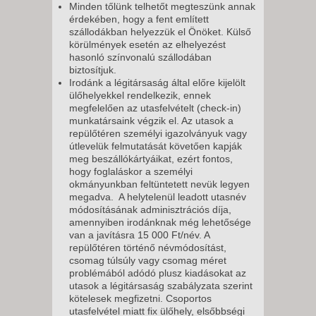
Minden tőlünk telhetőt megteszünk annak
érdekében, hogy a fent említett
szállodákban helyezzük el Önöket. Külső
körülmények esetén az elhelyezést
hasonló színvonalú szállodában
biztosítjuk.
Irodánk a légitársaság által előre kijelölt
ülőhelyekkel rendelkezik, ennek
megfelelően az utasfelvételt (check-in)
munkatársaink végzik el. Az utasok a
repülőtéren személyi igazolványuk vagy
útlevelük felmutatását követően kapják
meg beszállókártyáikat, ezért fontos,
hogy foglaláskor a személyi
okmányunkban feltüntetett nevük legyen
megadva. A helytelenül leadott utasnév
módosításának adminisztrációs díja,
amennyiben irodánknak még lehetősége
van a javításra 15 000 Ft/név. A
repülőtéren történő névmódosítást,
csomag túlsúly vagy csomag méret
problémából adódó plusz kiadásokat az
utasok a légitársaság szabályzata szerint
kötelesek megfizetni. Csoportos
utasfelvétel miatt fix ülőhely, elsőbbségi