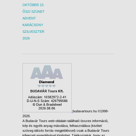
OKTÓBER 23.
ŐSZI SZÜNET
ADVENT
KARÁCSONY
SZILVESZTER
2026
budavartours.hu ©1998-
2026.
A Budavár Tours web-oldalain található összes információ,
kép és egyéb anyag másolása, felhasználása (kivétel:
szöveg idézés forrás megjelöléssel) csak a Budavár Tours
kifejezett engedélyével történhet. Tájékoztatjuk, hogy az