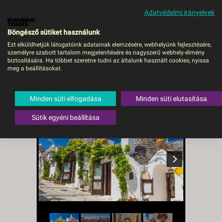
Adatvédelmi irányelvek
MENÜ
Böngésző sütiket használunk
Ezt elküldhetjük látogatóink adatainak elemzésére, webhelyünk fejlesztésére,
személyre szabott tartalom megjelenítésére és nagyszerű webhely-élmény
Puglia ízei és csodái -
biztosítására. Ha többet szeretne tudni az általunk használt cookies, nyissa
meg a beállításokat.
Budapest, Repülő
Olaszország
Minden süti elfogadása
Minden süti elutasítása
Sütik egyéni beállítása