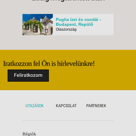
a Sorr
keresz
Puglia ízei és csodái -
Budapest, Repülő
Olaszország
Iratkozzon fel Ön is hírlevelünkre!
Feliratkozom
UTAZÁSOK
KAPCSOLAT
PARTNEREK
Régiók