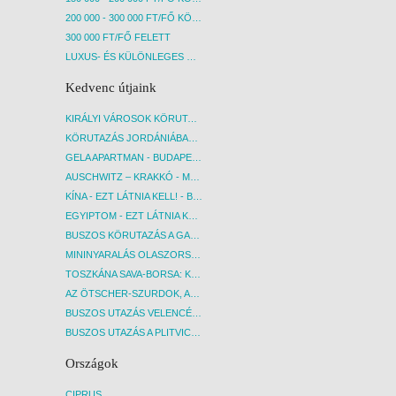
200 000 - 300 000 FT/FŐ KÖZÖTT
300 000 FT/FŐ FELETT
LUXUS- ÉS KÜLÖNLEGES UTAK
Kedvenc útjaink
KIRÁLYI VÁROSOK KÖRUTAZÁS KÖZVETLEN REPÜLŐJÁRATTAL - BUDAPEST, REPÜLŐ
KÖRUTAZÁS JORDÁNIÁBAN, HOLT-TENGERI PIHENÉSSEL - BUDAPEST, REPÜLŐ
GELA APARTMAN - BUDAPEST, REPÜLŐ
AUSCHWITZ – KRAKKÓ - MEGRÁZÓ IDŐUTAZÁS! - BUDAPEST, BUSZ
KÍNA - EZT LÁTNIA KELL! - BUDAPEST, REPÜLŐ
EGYIPTOM - EZT LÁTNIA KELL! - BUDAPEST, REPÜLŐ
BUSZOS KÖRUTAZÁS A GARDA-TÓ KÖRNYÉKÉN - BUDAPEST, BUSZ
MININYARALÁS OLASZORSZÁGBAN: ÉSZAK-OLASZ GYÖNGYSZEMEK NYOMÁBAN - BUDAPEST, BUSZ
TOSZKÁNA SAVA-BORSA: KÓSTOLÓK ÉS KULTURÁLIS UTAZÁS - BUDAPEST, BUSZ
AZ ÖTSCHER-SZURDOK, AUSZTRIA GRAND CANYONJA - BUDAPEST, BUSZ
BUSZOS UTAZÁS VELENCÉBE - BUDAPEST, BUSZ
BUSZOS UTAZÁS A PLITVICEI-TAVAK NEMZETI PARKBA - BUDAPEST, BUSZ
Országok
CIPRUS