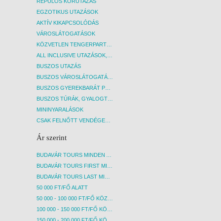
REPÜLŐS KÖRUTAZÁS
EGZOTIKUS UTAZÁSOK
AKTÍV KIKAPCSOLÓDÁS
VÁROSLÁTOGATÁSOK
KÖZVETLEN TENGERPARTI SZÁLLÁSOK
ALL INCLUSIVE UTAZÁSOK, NYARALÁSOK
BUSZOS UTAZÁS
BUSZOS VÁROSLÁTOGATÁSOK
BUSZOS GYEREKBARÁT PROGRAMOK
BUSZOS TÚRÁK, GYALOGTÚRÁK
MININYARALÁSOK
CSAK FELNŐTT VENDÉGEKET FOGADÓ SZÁLLÁSOK
Ár szerint
BUDAVÁR TOURS MINDEN AKCIÓS ÚT
BUDAVÁR TOURS FIRST MINUTE AKCIÓS UTAK
BUDAVÁR TOURS LAST MINUTE AKCIÓS UTAK
50 000 FT/FŐ ALATT
50 000 - 100 000 FT/FŐ KÖZÖTT
100 000 - 150 000 FT/FŐ KÖZÖTT
150 000 - 200 000 FT/FŐ KÖZÖTT