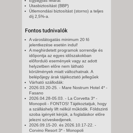
Egyágyas felárat
Utasbiztosítást (BBP)
Útlemondási biztosítást (storno) a teljes
díj 2,5%-a.
Fontos tudnivalók
A városlátogatás minimum 20 fő
jelentkezése esetén indul!
A meghirdetett programok sorrendje és
időpontja az egyes időszakokban
előforduló események vagy az adott
helyzetben előre nem látható
körülmények miatt változhatnak. A
belépőjegy árak tájékoztató jellegűek
Várható szállodák:
2026.03.20-25. - Mare Nostrum Hotel 4* -
Fasano
2026.04.28-05.03. - La Corvetta 3* -
Monopoli - FONTOS! Tájékoztatjuk, hogy
a szálláshely lift nélkül működik. Földszinti
szoba igényét kérjük, a foglaláskor előre
jelezni szíveskedjenek.
2026.09.15-20. és 2026.10.17-22. -
Corvino Resort 3* - Monopoli