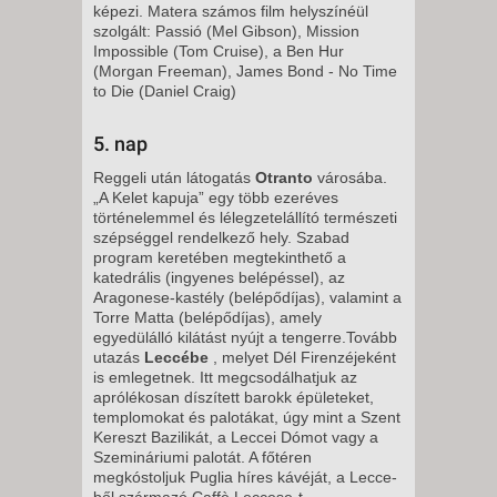
képezi. Matera számos film helyszínéül
szolgált: Passió (Mel Gibson), Mission
Impossible (Tom Cruise), a Ben Hur
(Morgan Freeman), James Bond - No Time
to Die (Daniel Craig)
5. nap
Reggeli után látogatás
Otranto
városába.
„A Kelet kapuja” egy több ezeréves
történelemmel és lélegzetelállító természeti
szépséggel rendelkező hely. Szabad
program keretében megtekinthető a
katedrális (ingyenes belépéssel), az
Aragonese-kastély (belépődíjas), valamint a
Torre Matta (belépődíjas), amely
egyedülálló kilátást nyújt a tengerre.Tovább
utazás
Leccébe
, melyet Dél Firenzéjeként
is emlegetnek. Itt megcsodálhatjuk az
aprólékosan díszített barokk épületeket,
templomokat és palotákat, úgy mint a Szent
Kereszt Bazilikát, a Leccei Dómot vagy a
Szemináriumi palotát. A főtéren
megkóstoljuk Puglia híres kávéját, a Lecce-
ből származó Caffè Leccese-t