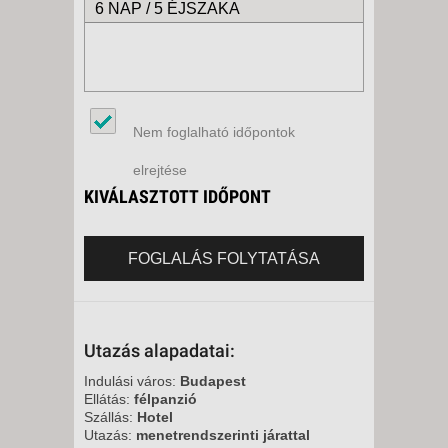
6 NAP / 5 ÉJSZAKA
Nem foglalható időpontok
elrejtése
KIVÁLASZTOTT IDŐPONT
FOGLALÁS FOLYTATÁSA
Utazás alapadatai:
Indulási város:
Budapest
Ellátás:
félpanzió
Szállás:
Hotel
Utazás:
menetrendszerinti járattal