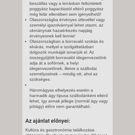
beszállás vagy a leírásban feltüntetett
poggyász kapacitástól eltérő poggyász
még felár ellenében sem igényelhető!
Olaszországba érvényes útlevéllel vagy
személyi igazolvánnyal lehet utazni, az
okmánynak hazaérkezés napjáig
érvényesnek kell lennie!
Olaszországban a borravaló szokás és
elvárás, mellyel a szolgáltatásban
dolgozók munkáját ismerjük el. Az
összegyűjtött borravalót idegenvezetőnk
adja át a sofőrnek, a helyi
idegenvezetőnek, illetve a szállodai
személyzetnek – mindig ott, ahol az
szükséges.
Háromágyas elhelyezés esetén a
harmadik ágy típusa szállodánként eltérő
lehet, így annak jellege (normál ágy vagy
pótágy) előre nem garantálható.
Az ajánlat előnyei:
Kultúra és gasztronómia találkozása