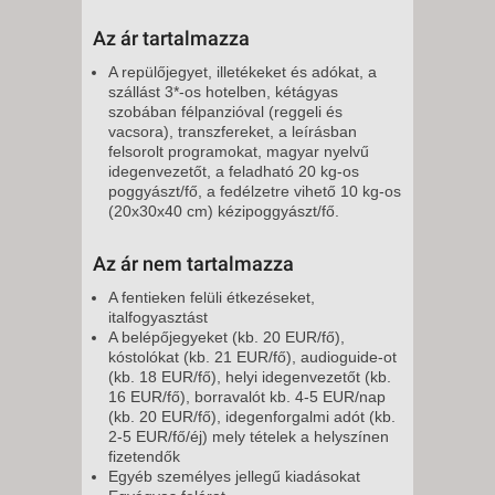
Az ár tartalmazza
A repülőjegyet, illetékeket és adókat, a
szállást 3*-os hotelben, kétágyas
szobában félpanzióval (reggeli és
vacsora), transzfereket, a leírásban
felsorolt programokat, magyar nyelvű
idegenvezetőt, a feladható 20 kg-os
poggyászt/fő, a fedélzetre vihető 10 kg-os
(20x30x40 cm) kézipoggyászt/fő.
Az ár nem tartalmazza
A fentieken felüli étkezéseket,
italfogyasztást
A belépőjegyeket (kb. 20 EUR/fő),
kóstolókat (kb. 21 EUR/fő), audioguide-ot
(kb. 18 EUR/fő), helyi idegenvezetőt (kb.
16 EUR/fő), borravalót kb. 4-5 EUR/nap
(kb. 20 EUR/fő), idegenforgalmi adót (kb.
2-5 EUR/fő/éj) mely tételek a helyszínen
fizetendők
Egyéb személyes jellegű kiadásokat