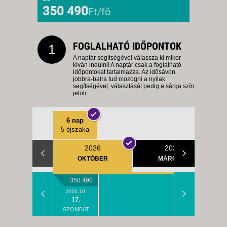
350 490
Ft/fő
FOGLALHATÓ IDŐPONTOK
1
A naptár segítségével válassza ki mikor
kíván indulni! A naptár csak a foglalható
időpontokat tartalmazza. Az idősávon
jobbra-balra tud mozogni a nyilak
segítségével, választását pedig a sárga szín
jelöli.
6 nap
5 éjszaka
2026
2027
OKTÓBER
MÁRCIUS
350.490
2026.10.
17.
SZOMBAT