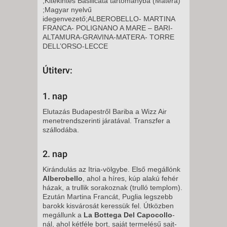
;Kitekintés Basilicata tartományba (Matera)
;Magyar nyelvű
idegenvezető;ALBEROBELLO- MARTINA
FRANCA- POLIGNANO A MARE – BARI-
ALTAMURA-GRAVINA-MATERA- TORRE
DELL’ORSO-LECCE
Útiterv:
1. nap
Elutazás Budapestről Bariba a Wizz Air
menetrendszerinti járatával. Transzfer a
szállodába.
2. nap
Kirándulás az Itria-völgybe. Első megállónk
Alberobello
, ahol a híres, kúp alakú fehér
házak, a trullik sorakoznak (trulló templom).
Ezután Martina Francát, Puglia legszebb
barokk kisvárosát keressük fel. Útközben
megállunk a
La Bottega Del Capocollo
-
nál, ahol kétféle bort, saját termelésű sajt-