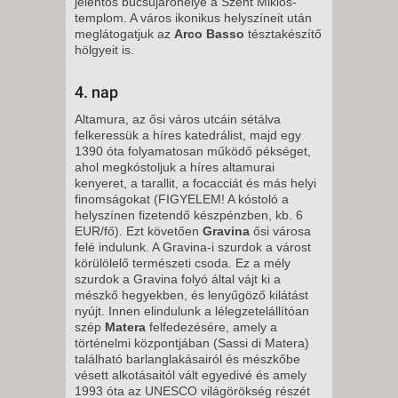
jelentős búcsújáróhelye a Szent Miklós-
templom. A város ikonikus helyszíneit után
meglátogatjuk az
Arco Basso
tésztakészítő
hölgyeit is.
4. nap
Altamura, az ősi város utcáin sétálva
felkeressük a híres katedrálist, majd egy
1390 óta folyamatosan működő pékséget,
ahol megkóstoljuk a híres altamurai
kenyeret, a tarallit, a focacciát és más helyi
finomságokat (FIGYELEM! A kóstoló a
helyszínen fizetendő készpénzben, kb. 6
EUR/fő). Ezt követően
Gravina
ősi városa
felé indulunk. A Gravina-i szurdok a várost
körülölelő természeti csoda. Ez a mély
szurdok a Gravina folyó által vájt ki a
mészkő hegyekben, és lenyűgöző kilátást
nyújt. Innen elindulunk a lélegzetelállítóan
szép
Matera
felfedezésére, amely a
történelmi központjában (Sassi di Matera)
található barlanglakásairól és mészkőbe
vésett alkotásaitól vált egyedivé és amely
1993 óta az UNESCO világörökség részét