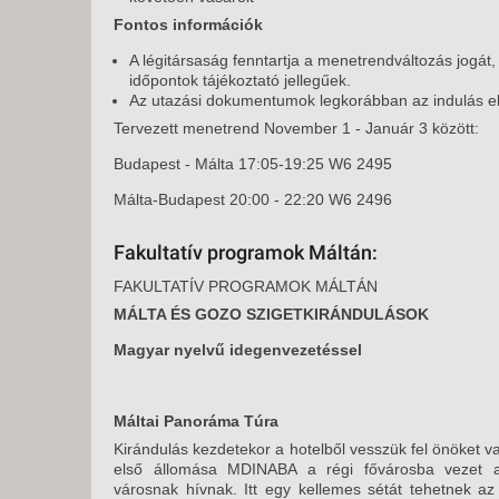
Fontos információk
A légitársaság fenntartja a menetrendváltozás jogát
időpontok tájékoztató jellegűek.
Az utazási dokumentumok legkorábban az indulás előt
Tervezett menetrend November 1 - Január 3 között:
Budapest - Málta 17:05-19:25 W6 2495
Málta-Budapest 20:00 - 22:20 W6 2496
Fakultatív programok Máltán:
FAKULTATÍV PROGRAMOK MÁLTÁN
MÁLTA ÉS GOZO SZIGETKIRÁNDULÁSOK
Magyar nyelvű idegenvezetéssel
Máltai Panoráma Túra
Kirándulás kezdetekor a hotelből vesszük fel önöket vag
első állomása MDINABA a régi fővárosba vezet a
városnak hívnak. Itt egy kellemes sétát tehetnek az