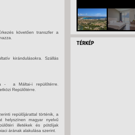
Érkezés követően transzfer a
lmazza.
TÉRKÉP
tatív kirándulásokra. Szállás
 - a Máltai-i repülőtérre.
tközi Repülőtérre.
nti repülőjárattal történik, a
kat helyszínen magyar nyelvű
pülőtéri illetékek és pótdíjak
iaci árának alakulása szerint.