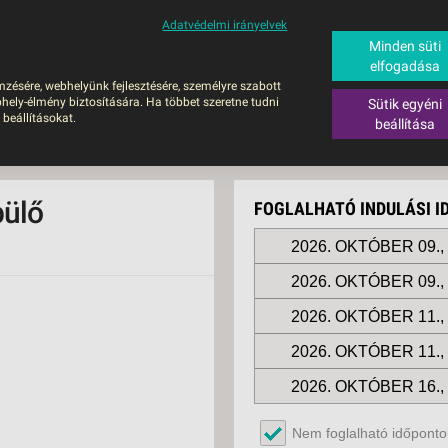
Adatvédelmi irányelvek
ALÁS
BUSZOS UTAZÁSOK
RÖVID NYARALÁSOK
SÚGÓ
HAJÓU
Minden süti
elfogadása
6
mzésére, webhelyünk fejlesztésére, személyre szabott
UTAZÁS
hely-élmény biztosítására. Ha többet szeretne tudni
Sütik egyéni
ZOS UTAZÁSOK
 beállításokat.
beállítása
GERPARTI
LÉSEK
pülő
FOGLALHATÓ INDULÁSI 
UTAZÁS
LÁDI ÜDÜLÉS
2026. OKTÓBER 09.
2026. OKTÓBER 09.
ZÁSOK DEBRECENI
ULÁSSAL
2026. OKTÓBER 11.
ÍV KIKAPCSOLÓDÁS
2026. OKTÓBER 11.
OTIKUS UTAK
2026. OKTÓBER 16.
OSLÁTOGATÁS
2026. OKTÓBER 16.
Nem foglalható időpontok