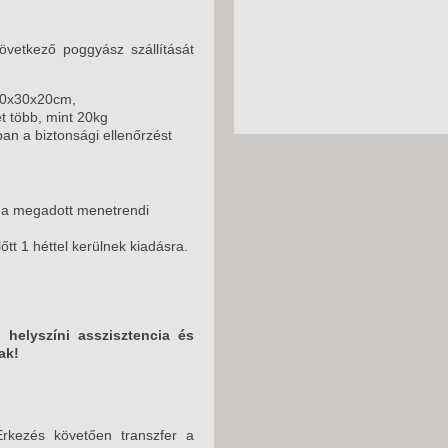
vetkező poggyász szállítását
40x30x20cm,
t több, mint 20kg
an a biztonsági ellenőrzést
, a megadott menetrendi
t 1 héttel kerülnek kiadásra.
helyszíni asszisztencia és
ak!
Érkezés követően transzfer a