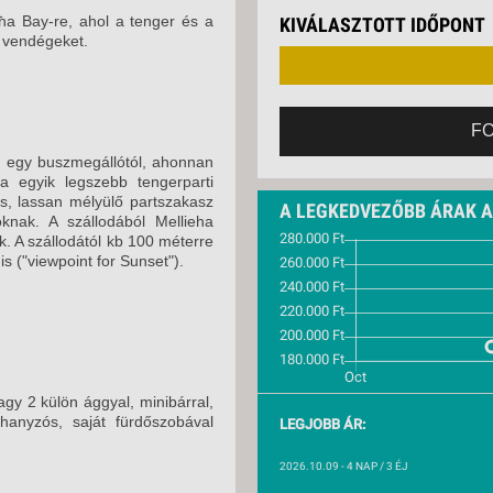
VETLEN
2026. OKTÓBER 18.
eħa Bay-re, ahol a tenger és a
KIVÁLASZTOTT IDŐPONT
GERPARTI
a vendégeket.
LLÁSOK
2026. OKTÓBER 18.
2026. OKTÓBER 23.
LLODÁK
SZDÁVAL
2026. OKTÓBER 23.
F
AVÁR TOURS
e egy buszmegállótól, ahonnan
ZÁSOK
a egyik legszebb tengerparti
s, lassan mélyülő partszakasz
A LEGKEDVEZŐBB ÁRAK 
knak. A szállodából Mellieha
k. A szállodától kb 100 méterre
s ("viewpoint for Sunset").
gy 2 külön ággyal, minibárral,
hanyzós, saját fürdőszobával
LEGJOBB ÁR:
2026.10.09
- 4 NAP / 3 ÉJ