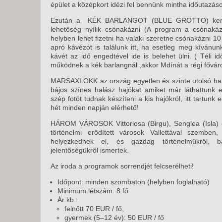
épület a középkort idézi fel bennünk mintha időutazás
Ezután a KÉK BARLANGOT (BLUE GROTTO) keressü
lehetőség nyílik csónakázni (A program a csónaká
helyben lehet fizetni ha valaki szeretne csónakázni 10 
apró kávézót is találunk itt, ha esetleg meg kívánu
kávét az idő engedtével ide is belehet ülni. ( Téli
működnek a kék barlangnál ,akkor Mdínát a régi fővá
MARSAXLOKK az ország egyetlen és szinte utolsó halász
bájos színes halász hajókat amiket már láthattunk 
szép fotót tudnak készíteni a kis hajókról, itt tartun
hét minden napján elérhető!
HÁROM VÁROSOK Vittoriosa (Birgu), Senglea (Isla) 
történelmi erődített városok Vallettával szembe
helyezkednek el, és gazdag történelmükről, báj
jelentőségükről ismertek.
Az iroda a programok sorrendjét felcserélheti!
Időpont: minden szombaton (helyben foglalható)
Minimum létszám: 8 fő
Ár kb.:
felnőtt 70 EUR / fő,
gyermek (5–12 év): 50 EUR / fő