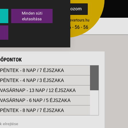
TAK
Feliratkozom
Minden süti
elutasítása
ertekesites@budavartours.hu
TIPPEK
(+36­ 1) 3 - 56 - 56 - 56
VISSZAJELZÉS KÜLDÉSE
IDŐPONTOK
, PÉNTEK -
8 NAP / 7 ÉJSZAKA
, PÉNTEK -
4 NAP / 3 ÉJSZAKA
, VASÁRNAP -
13 NAP / 12 ÉJSZAKA
, VASÁRNAP -
6 NAP / 5 ÉJSZAKA
, PÉNTEK -
8 NAP / 7 ÉJSZAKA
, PÉNTEK -
4 NAP / 3 ÉJSZAKA
 elrejtése