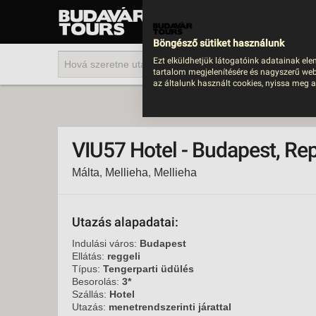
UTAZÁS
LAST MINUTE NYAR
Böngésző sütiket használunk
202
Ezt elküldhetjük látogatóink adatainak ele
tartalom megjelenítésére és nagyszerű web
BUS
az általunk használt cookies, nyissa meg a
TEN
ÜDÜ
VIU57 Hotel - Budapest, Re
KÖR
Málta
,
Mellieha
,
Mellieha
CSA
UTA
IND
Utazás alapadatai:
AKT
Indulási város:
Budapest
Ellátás:
reggeli
EGZ
Típus:
Tengerparti üdülés
Besorolás:
3*
VÁR
Szállás:
Hotel
Utazás:
menetrendszerinti járattal