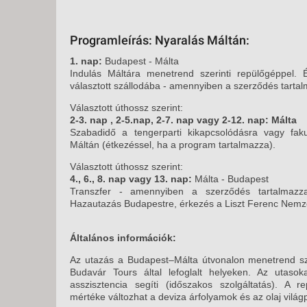
Programleírás: Nyaralás Máltán:
1. nap:
Budapest - Málta
Indulás Máltára menetrend szerinti repülőgéppel. 
választott szállodába - amennyiben a szerződés tarta
Választott úthossz szerint:
2-3. nap , 2-5.nap, 2-7. nap vagy 2-12. nap: Málta
Szabadidő a tengerparti kikapcsolódásra vagy fakul
Máltán (étkezéssel, ha a program tartalmazza).
Választott úthossz szerint:
4., 6., 8. nap vagy 13. nap:
Málta - Budapest
Transzfer - amennyiben a szerződés tartalmazza
Hazautazás Budapestre, érkezés a Liszt Ferenc Nemze
Általános információk:
Az utazás a Budapest–Málta útvonalon menetrend szeri
Budavár Tours által lefoglalt helyeken. Az utaso
asszisztencia segíti (időszakos szolgáltatás). A re
mértéke változhat a deviza árfolyamok és az olaj világp