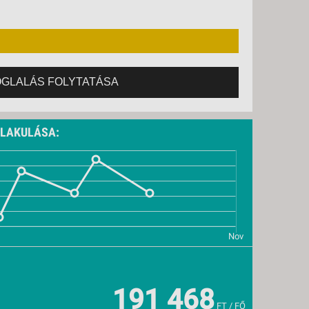
, VASÁRNAP -
6 NAP / 5 ÉJSZAKA
, VASÁRNAP -
13 NAP / 12 ÉJSZAKA
, PÉNTEK -
8 NAP / 7 ÉJSZAKA
, PÉNTEK -
4 NAP / 3 ÉJSZAKA
OGLALÁS FOLYTATÁSA
ALAKULÁSA:
191 468
FT / FŐ