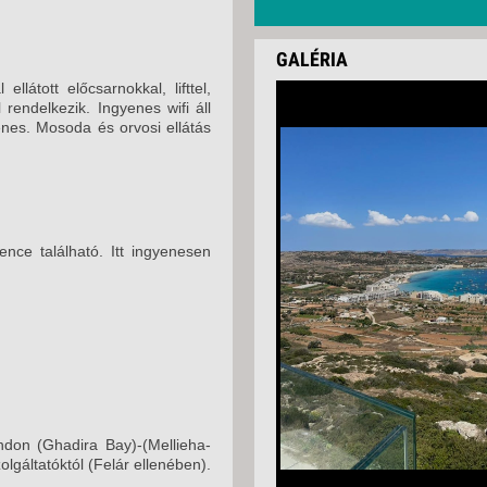
GALÉRIA
látott előcsarnokkal, lifttel,
 rendelkezik. Ingyenes wifi áll
yenes. Mosoda és orvosi ellátás
nce található. Itt ingyenesen
ndon (Ghadira Bay)-(Mellieha-
olgáltatóktól (Felár ellenében).