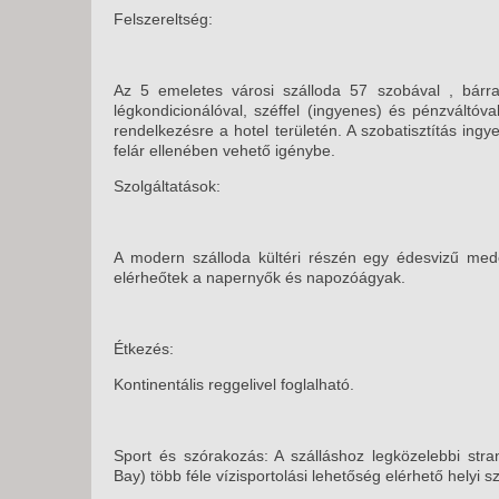
Felszereltség:
Az 5 emeletes városi szálloda 57 szobával , bárral el
légkondicionálóval, széffel (ingyenes) és pénzváltóval
rendelkezésre a hotel területén. A szobatisztítás ing
felár ellenében vehető igénybe.
Szolgáltatások:
A modern szálloda kültéri részén egy édesvizű mede
elérheőtek a napernyők és napozóágyak.
Étkezés:
Kontinentális reggelivel foglalható.
Sport és szórakozás: A szálláshoz legközelebbi stra
Bay) több féle vízisportolási lehetőség elérhető helyi sz