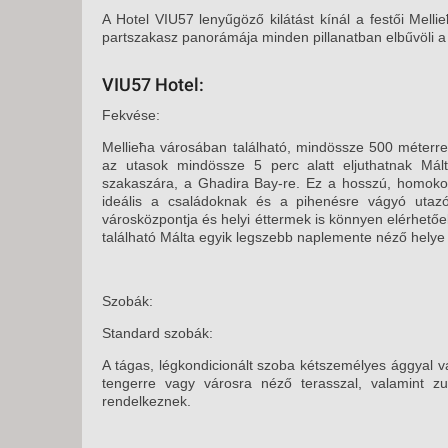
KÖZ
A Hotel VIU57 lenyűgöző kilátást kínál a festői Melli
TEN
partszakasz panorámája minden pillanatban elbűvöli 
SZÁ
SZÁ
VIU57 Hotel:
CSÚ
Fekvése:
BUD
Mellieħa városában található, mindössze 500 méterr
UTA
az utasok mindössze 5 perc alatt eljuthatnak Mált
szakaszára, a Ghadira Bay-re. Ez a hosszú, homoko
ideális a családoknak és a pihenésre vágyó utazó
városközpontja és helyi éttermek is könnyen elérhetőe
található Málta egyik legszebb naplemente néző helye i
Szobák:
Standard szobák:
A tágas, légkondicionált szoba kétszemélyes ággyal va
tengerre vagy városra néző terasszal, valamint zu
rendelkeznek.