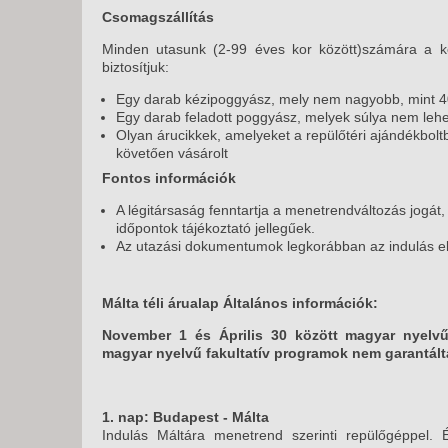
Csomagszállítás
Minden utasunk (2-99 éves kor között)számára a kö
biztosítjuk:
Egy darab kézipoggyász, mely nem nagyobb, mint 
Egy darab feladott poggyász, melyek súlya nem lehe
Olyan árucikkek, amelyeket a repülőtéri ajándékboltb
követően vásárolt
Fontos információk
A légitársaság fenntartja a menetrendváltozás jogát
időpontok tájékoztató jellegűek.
Az utazási dokumentumok legkorábban az indulás előt
Málta téli árualap Általános információk:
November 1 és Április 30 között magyar nyelvű 
magyar nyelvű fakultatív programok nem garantált
1. nap:
Budapest - Málta
Indulás Máltára menetrend szerinti repülőgéppel. 