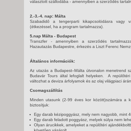
választott szállodába - amennyiben a szerződés tarta
2.-3.-4. nap: Málta
Szabadidő a tengerparti kikapcsolódásra vagy v
(étkezéssel, ha a program tartalmazza).
5.nap Málta - Budapest
Transzfer - amennyiben a szerződés tartalmazza
Hazautazás Budapestre, érkezés a Liszt Ferenc Nemze
Általános információk:
Az utazás a Budapest–Málta útvonalon menetrend szeri
Budavár Tours által lefoglalt helyeken. A repülőtéri
változhat a deviza árfolyamok és az olaj világpiaci árá
Csomagszállítás
Minden utasunk (2-99 éves kor között)számára a kö
biztosítjuk:
Egy darab kézipoggyász, mely nem nagyobb, mint 
Egy darab feladott poggyász, melyek súlya nem lehe
Olyan árucikkek, amelyeket a repülőtéri ajándékboltb
követően vásárolt