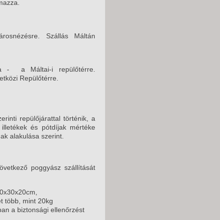
lmazza.
árosnézésre. Szállás Máltán
 - a Máltai-i repülőtérre.
tközi Repülőtérre.
nti repülőjárattal történik, a
 illetékek és pótdíjak mértéke
nak alakulása szerint.
vetkező poggyász szállítását
40x30x20cm,
t több, mint 20kg
an a biztonsági ellenőrzést