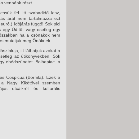
on vennénk részt.
k fel. Itt szabadidő lesz,
zás árát nem tartalmazza ezt
euró.) Idôjárás függő! Sok pici
nk egy Üdítőt vagy esetleg egy
 időszakban ha a csónakok nem
ros mutatjuk meg Önöknek.
faluja, itt láthatjuk azokat a
esetleg az útikönyvekben. Sok
k egy ebédszünetet. Bolhapiac a
és Cospicua (Bormla). Ezek a
n, a Nagy Kikötővel szemben
os utcáikról és kulturális