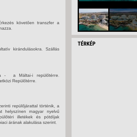
Érkezés követően transzfer a
lmazza.
TÉRKÉP
tatív kirándulásokra. Szállás
 - a Máltai-i repülőtérre.
tközi Repülőtérre.
nti repülőjárattal történik, a
kat helyszínen magyar nyelvű
pülőtéri illetékek és pótdíjak
iaci árának alakulása szerint.