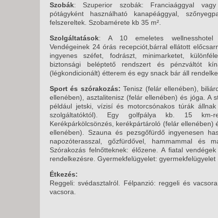
Szobák
: Szuperior szobák: Franciaággyal vagy
pótágyként használható kanapéággyal, szőnyegpadl
felszereltek. Szobamérete kb 35 m².
Szolgáltatások
: A 10 emeletes wellnesshotel 
Vendégeinek 24 órás recepciót,bárral ellátott előcsarno
ingyenes széfet, fodrászt, minimarketet, különféle
biztonsági beléptető rendszert és pénzváltót k
(légkondicionált) étterem és egy snack bár áll rendelk
Sport és szórakozás:
Tenisz (felár ellenében), biliárd
ellenében), asztalitenisz (felár ellenében) és jóga. A 
például jetski, vízisí és motorcsónakos túrák állna
szolgáltatóktól). Egy golfpálya kb. 15 km-re
Kerékpárkölcsönzés, kerékpártároló (felár ellenében) é
ellenében). Szauna és pezsgőfürdő ingyenesen has
napozóterasszal, gőzfürdővel, hammammal és mas
Szórakozás felnőtteknek: élőzene. A fiatal vendégek 
rendelkezésre. Gyermekfelügyelet: gyermekfelügyelet (
Étkezés:
Reggeli: svédasztalról. Félpanzió: reggeli és vacsora
vacsora.