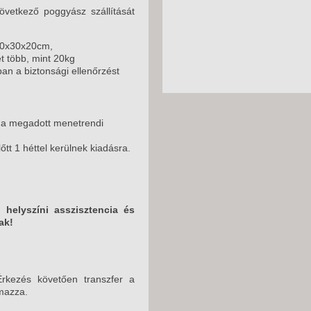
vetkező poggyász szállítását
40x30x20cm,
t több, mint 20kg
an a biztonsági ellenőrzést
, a megadott menetrendi
t 1 héttel kerülnek kiadásra.
helyszíni asszisztencia és
ak!
Érkezés követően transzfer a
lmazza.