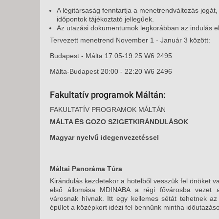
A légitársaság fenntartja a menetrendváltozás jogát
időpontok tájékoztató jellegűek.
Az utazási dokumentumok legkorábban az indulás előt
Tervezett menetrend November 1 - Január 3 között:
Budapest - Málta 17:05-19:25 W6 2495
Málta-Budapest 20:00 - 22:20 W6 2496
Fakultatív programok Máltán:
FAKULTATÍV PROGRAMOK MÁLTÁN
MÁLTA ÉS GOZO SZIGETKIRÁNDULÁSOK
Magyar nyelvű idegenvezetéssel
Máltai Panoráma Túra
Kirándulás kezdetekor a hotelből vesszük fel önöket vag
első állomása MDINABA a régi fővárosba vezet a
városnak hívnak. Itt egy kellemes sétát tehetnek az
épület a középkort idézi fel bennünk mintha időutazás