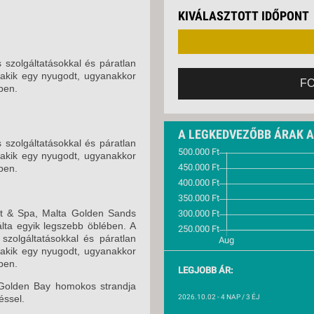
VETLEN
2026. OKTÓBER 04.
KIVÁLASZTOTT IDŐPONT
GERPARTI
LLÁSOK
2026. OKTÓBER 09.
2026. OKTÓBER 09.
LLODÁK
 szolgáltatásokkal és páratlan
SZDÁVAL
, akik egy nyugodt, ugyanakkor
2026. OKTÓBER 11.
F
ben.
AVÁR TOURS
2026. OKTÓBER 11.
ZÁSOK
2026. OKTÓBER 16.
A LEGKEDVEZŐBB ÁRAK 
 szolgáltatásokkal és páratlan
2026. OKTÓBER 16.
, akik egy nyugodt, ugyanakkor
ben.
2026. OKTÓBER 18.
2026. OKTÓBER 18.
rt & Spa, Malta Golden Sands
lta egyik legszebb öblében. A
2026. OKTÓBER 23.
szolgáltatásokkal és páratlan
, akik egy nyugodt, ugyanakkor
2026. OKTÓBER 23.
ben.
LEGJOBB ÁR:
i Golden Bay homokos strandja
éssel.
2026.10.02
- 4 NAP / 3 ÉJ