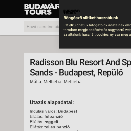
UTAZÁS
LAST MINUTE NYAR
Böngésző sütiket használunk
202
Ezt elküldhetjük látogatóink adatainak ele
tartalom megjelenítésére és nagyszerű web
BUS
az általunk használt cookies, nyissa meg a
TEN
ÜDÜ
Radisson Blu Resort And S
KÖR
Sands - Budapest, Repülő
CSA
Málta
,
Mellieha
,
Mellieha
UTA
IND
AKT
Utazás alapadatai:
EGZ
Indulási város:
Budapest
Ellátás:
félpanzió
VÁR
Ellátás:
reggeli
Ellátás:
teljes panzió