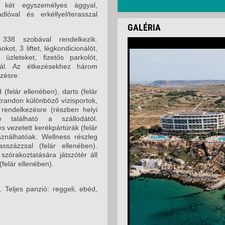
 két egyszemélyes ággyal,
óval és erkéllyel/terasszal
GALÉRIA
338 szobával rendelkezik.
kot, 3 liftet, légkondicionálót,
 üzleteket, fizetős parkolót,
ínál. Az étkezésekhez három
ezésre.
 (felár ellenében), darts (felár
strandon különböző vízisportok,
k rendelkezésre (részben helyi
 található a szállodától.
s vezetett kerékpártúrák (felár
ználhatóak. Wellness részleg
százzsal (felár ellenében).
szórakoztatására játszótér áll
felár ellenében).
. Teljes panzió: reggeli, ebéd,