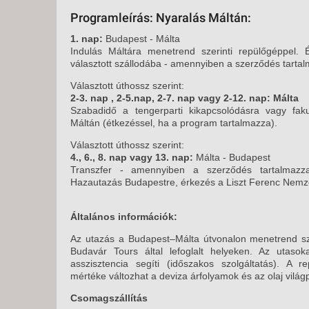
Programleírás: Nyaralás Máltán:
1. nap:
Budapest - Málta
Indulás Máltára menetrend szerinti repülőgéppel. 
választott szállodába - amennyiben a szerződés tarta
Választott úthossz szerint:
2-3. nap , 2-5.nap, 2-7. nap vagy 2-12. nap: Málta
Szabadidő a tengerparti kikapcsolódásra vagy fakul
Máltán (étkezéssel, ha a program tartalmazza).
Választott úthossz szerint:
4., 6., 8. nap vagy 13. nap:
Málta - Budapest
Transzfer - amennyiben a szerződés tartalmazza
Hazautazás Budapestre, érkezés a Liszt Ferenc Nemze
Általános információk:
Az utazás a Budapest–Málta útvonalon menetrend szeri
Budavár Tours által lefoglalt helyeken. Az utaso
asszisztencia segíti (időszakos szolgáltatás). A re
mértéke változhat a deviza árfolyamok és az olaj világp
Csomagszállítás