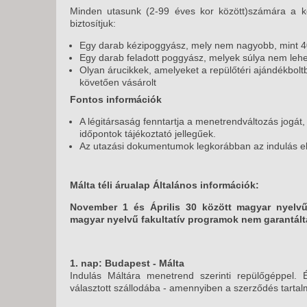
Minden utasunk (2-99 éves kor között)számára a kö
biztosítjuk:
Egy darab kézipoggyász, mely nem nagyobb, mint 
Egy darab feladott poggyász, melyek súlya nem lehe
Olyan árucikkek, amelyeket a repülőtéri ajándékboltb
követően vásárolt
Fontos információk
A légitársaság fenntartja a menetrendváltozás jogát
időpontok tájékoztató jellegűek.
Az utazási dokumentumok legkorábban az indulás előt
Málta téli árualap Általános információk:
November 1 és Április 30 között magyar nyelvű 
magyar nyelvű fakultatív programok nem garantált
1. nap:
Budapest - Málta
Indulás Máltára menetrend szerinti repülőgéppel. 
választott szállodába - amennyiben a szerződés tarta