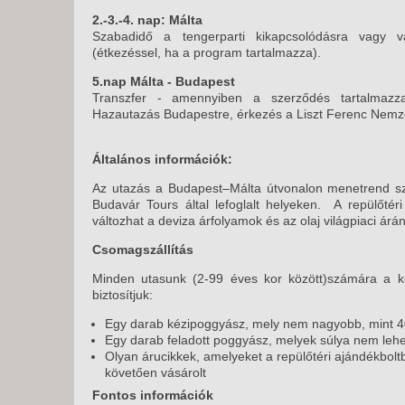
2.-3.-4. nap: Málta
Szabadidő a tengerparti kikapcsolódásra vagy v
(étkezéssel, ha a program tartalmazza).
5.nap Málta - Budapest
Transzfer - amennyiben a szerződés tartalmazza
Hazautazás Budapestre, érkezés a Liszt Ferenc Nemze
Általános információk:
Az utazás a Budapest–Málta útvonalon menetrend szeri
Budavár Tours által lefoglalt helyeken. A repülőtéri
változhat a deviza árfolyamok és az olaj világpiaci árá
Csomagszállítás
Minden utasunk (2-99 éves kor között)számára a kö
biztosítjuk:
Egy darab kézipoggyász, mely nem nagyobb, mint 
Egy darab feladott poggyász, melyek súlya nem lehe
Olyan árucikkek, amelyeket a repülőtéri ajándékboltb
követően vásárolt
Fontos információk