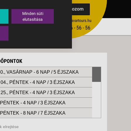
TAK
Feliratkozom
Minden süti
elutasítása
ertekesites@budavartours.hu
TIPPEK
(+36­ 1) 3 - 56 - 56 - 56
VISSZAJELZÉS KÜLDÉSE
IDŐPONTOK
0., VASÁRNAP -
6 NAP / 5 ÉJSZAKA
04., PÉNTEK -
4 NAP / 3 ÉJSZAKA
25., PÉNTEK -
4 NAP / 3 ÉJSZAKA
, PÉNTEK -
4 NAP / 3 ÉJSZAKA
, PÉNTEK -
8 NAP / 7 ÉJSZAKA
, VASÁRNAP -
13 NAP / 12 ÉJSZAKA
 elrejtése