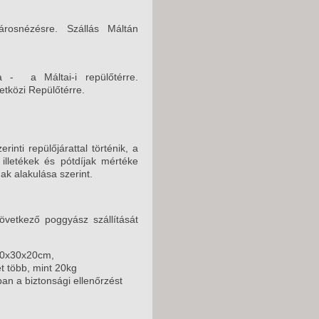
árosnézésre. Szállás Máltán
 - a Máltai-i repülőtérre.
tközi Repülőtérre.
nti repülőjárattal történik, a
 illetékek és pótdíjak mértéke
nak alakulása szerint.
vetkező poggyász szállítását
40x30x20cm,
t több, mint 20kg
an a biztonsági ellenőrzést