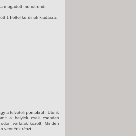
, a megadott menetrendi
t 1 héttel kerülnek kiadásra.
y a felvételi pontokról . Utunk
mit a helyiek csak csendes
 ódon várfalak között. Minden
on vennénk részt.