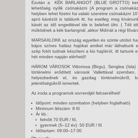
Ezután a KÉK BARLANGOT (BLUE GROTTO) keressü
lehetőség nyílik csónakázni (A program a csónaká
helyben lehet fizetni ha valaki szeretne csónakázni 10 
apró kávézót is találunk itt, ha esetleg meg kívánu
kávét az idő engedtével ide is belehet ülni. ( Téli
működnek a kék barlangnál ,akkor Mdínát a régi fővá
MARSAXLOKK az ország egyetlen és szinte utolsó halász
bájos színes halász hajókat amiket már láthattunk 
szép fotót tudnak készíteni a kis hajókról, itt tartun
hét minden napján elérhető!
HÁROM VÁROSOK Vittoriosa (Birgu), Senglea (Isla) 
történelmi erődített városok Vallettával szembe
helyezkednek el, és gazdag történelmükről, báj
jelentőségükről ismertek.
Az iroda a programok sorrendjét felcserélheti!
Időpont: minden szombaton (helyben foglalható)
Minimum létszám: 8 fő
Ár kb.:
felnőtt 70 EUR / fő,
gyermek (5–12 év): 50 EUR / fő
Időtartam: 09:00–17:00