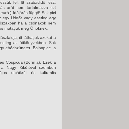
k fel. Itt szabadidő lesz,
zás árát nem tartalmazza ezt
euró.) Idôjárás függő! Sok pici
nk egy Üdítőt vagy esetleg egy
 időszakban ha a csónakok nem
ros mutatjuk meg Önöknek.
faluja, itt láthatjuk azokat a
esetleg az útikönyvekben. Sok
k egy ebédszünetet. Bolhapiac a
és Cospicua (Bormla). Ezek a
n, a Nagy Kikötővel szemben
os utcáikról és kulturális