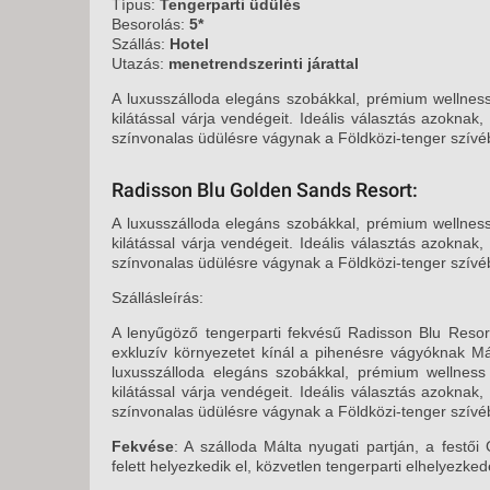
KÖZ
Típus:
Tengerparti üdülés
Besorolás:
5*
TEN
Szállás:
Hotel
SZÁ
Utazás:
menetrendszerinti járattal
SZÁ
A luxusszálloda elegáns szobákkal, prémium wellness
CSÚ
kilátással várja vendégeit. Ideális választás azoknak
színvonalas üdülésre vágynak a Földközi-tenger szívé
BUD
UTA
Radisson Blu Golden Sands Resort:
A luxusszálloda elegáns szobákkal, prémium wellness
kilátással várja vendégeit. Ideális választás azoknak
színvonalas üdülésre vágynak a Földközi-tenger szívé
Szállásleírás:
A lenyűgöző tengerparti fekvésű Radisson Blu Reso
exkluzív környezetet kínál a pihenésre vágyóknak Má
luxusszálloda elegáns szobákkal, prémium wellness 
kilátással várja vendégeit. Ideális választás azoknak
színvonalas üdülésre vágynak a Földközi-tenger szívé
Fekvése
: A szálloda Málta nyugati partján, a festő
felett helyezkedik el, közvetlen tengerparti elhelyezked