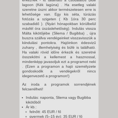
lagoon (Kék lagúna) . Ha esetleg valaki
szeretne úszni akkor természetesen erre is
lehetősége van. Egy kis séta, túrázás
fotózás a szigeten ( Kb 1óra 30 perc
szabadidő ). (Nyári hónapokban körülbelül
másfél óra úszáslehetőség). Indulás vissza
Málta kikötőjébe (Sliema / Bugibba) , újra
buszra szállva vendégeinket visszavisszük a
kiindulási pontokra. Hajóinkon édesvizű
zuhany , illemhelyiség és büfé is található.
Ha valaki rövid időre érkezik és szeretné
összekötni a kellemest a hasznossal,
mindenképp javasoljuk ezt a programot neki
. (Ezen a programon a hajó személyzete
gondoskodik a vendégekről nincs
idegenvezető a programon!)
Az iroda a programok sorrendjének
felcserélheti!
Indulás: naponta, Sliema vagy Bugibba
kikötőből
Ár kb.:
felnőtt: 45 EUR / fő
gyermek (5–15 év): 35 EUR / fő