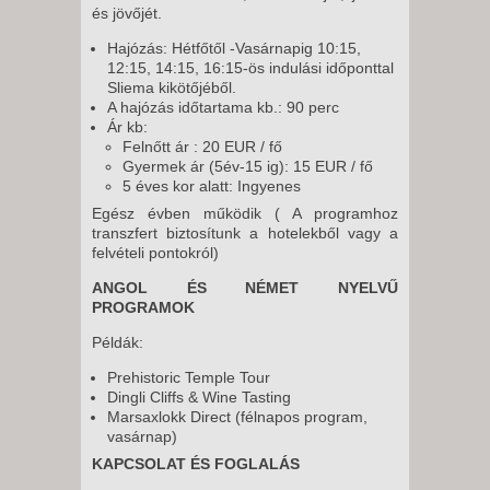
és jövőjét.
Hajózás: Hétfőtől -Vasárnapig 10:15,
12:15, 14:15, 16:15-ös indulási időponttal
Sliema kikötőjéből.
A hajózás időtartama kb.: 90 perc
Ár kb:
Felnőtt ár : 20 EUR / fő
Gyermek ár (5év-15 ig): 15 EUR / fő
5 éves kor alatt: Ingyenes
Egész évben működik ( A programhoz
transzfert biztosítunk a hotelekből vagy a
felvételi pontokról)
ANGOL ÉS NÉMET NYELVŰ
PROGRAMOK
Példák:
Prehistoric Temple Tour
Dingli Cliffs & Wine Tasting
Marsaxlokk Direct (félnapos program,
vasárnap)
KAPCSOLAT ÉS FOGLALÁS