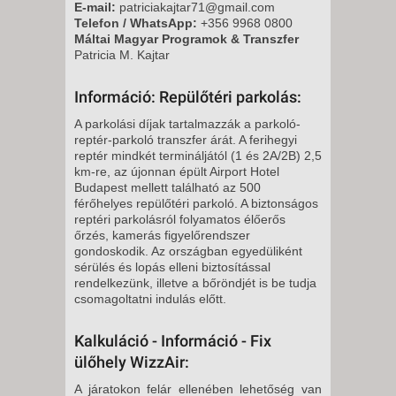
E-mail:
patriciakajtar71@gmail.com
Telefon / WhatsApp:
+356 9968 0800
Máltai Magyar Programok & Transzfer
Patricia M. Kajtar
Információ: Repülőtéri parkolás:
A parkolási díjak tartalmazzák a parkoló-
reptér-parkoló transzfer árát. A ferihegyi
reptér mindkét termináljától (1 és 2A/2B) 2,5
km-re, az újonnan épült Airport Hotel
Budapest mellett található az 500
férőhelyes repülőtéri parkoló. A biztonságos
reptéri parkolásról folyamatos élőerős
őrzés, kamerás figyelőrendszer
gondoskodik. Az országban egyedüliként
sérülés és lopás elleni biztosítással
rendelkezünk, illetve a bőröndjét is be tudja
csomagoltatni indulás előtt.
Kalkuláció - Információ - Fix
ülőhely WizzAir:
A járatokon felár ellenében lehetőség van