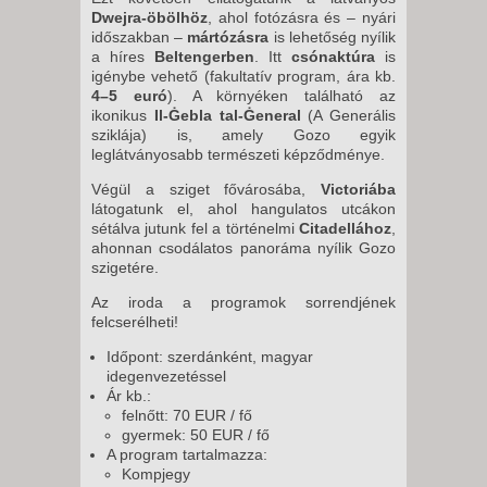
Dwejra-öbölhöz
, ahol fotózásra és – nyári
időszakban –
mártózásra
is lehetőség nyílik
a híres
Beltengerben
. Itt
csónaktúra
is
igénybe vehető (fakultatív program, ára kb.
4–5 euró
). A környéken található az
ikonikus
Il-Ġebla tal-Ġeneral
(A Generális
sziklája) is, amely Gozo egyik
leglátványosabb természeti képződménye.
Végül a sziget fővárosába,
Victoriába
látogatunk el, ahol hangulatos utcákon
sétálva jutunk fel a történelmi
Citadellához
,
ahonnan csodálatos panoráma nyílik Gozo
szigetére.
Az iroda a programok sorrendjének
felcserélheti!
Időpont: szerdánként, magyar
idegenvezetéssel
Ár kb.:
felnőtt: 70 EUR / fő
gyermek: 50 EUR / fő
A program tartalmazza:
Kompjegy