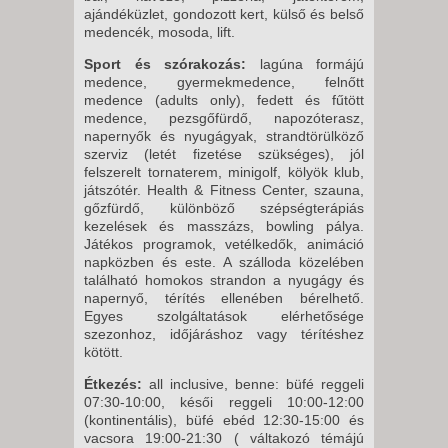
2026. OKTÓBER 02., PÉNTEK -
ajándéküzlet, gondozott kert, külső és belső
medencék, mosoda, lift.
8 NAP / 7 ÉJSZAKA
2026. OKTÓBER 04.,
Sport és szórakozás:
lagúna formájú
medence, gyermekmedence, felnőtt
VASÁRNAP -
medence (adults only), fedett és fűtött
13 NAP / 12 ÉJSZAKA
medence, pezsgőfürdő, napozóterasz,
napernyők és nyugágyak, strandtörülköző
2026. OKTÓBER 04.,
szerviz (letét fizetése szükséges), jól
VASÁRNAP -
felszerelt tornaterem, minigolf, kölyök klub,
játszótér. Health & Fitness Center, szauna,
6 NAP / 5 ÉJSZAKA
gőzfürdő, különböző szépségterápiás
2026. OKTÓBER 09., PÉNTEK -
kezelések és masszázs, bowling pálya.
Játékos programok, vetélkedők, animáció
8 NAP / 7 ÉJSZAKA
napközben és este. A szálloda közelében
2026. OKTÓBER 11.,
található homokos strandon a nyugágy és
VASÁRNAP -
napernyő, térítés ellenében bérelhető.
Egyes szolgáltatások elérhetősége
6 NAP / 5 ÉJSZAKA
szezonhoz, időjáráshoz vagy térítéshez
2026. OKTÓBER 23., PÉNTEK -
kötött.
8 NAP / 7 ÉJSZAKA
Étkezés:
all inclusive, benne: büfé reggeli
07:30-10:00, késői reggeli 10:00-12:00
2026. NOVEMBER 04., SZERDA
(kontinentális), büfé ebéd 12:30-15:00 és
-
vacsora 19:00-21:30 ( váltakozó témájú