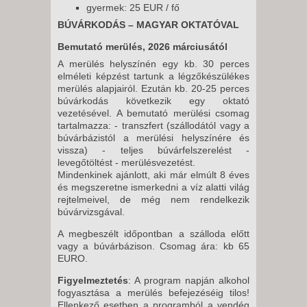
gyermek: 25 EUR / fő
BÚVÁRKODÁS – MAGYAR OKTATÓVAL
Bemutató merülés, 2026 márciusától
A merülés helyszínén egy kb. 30 perces
elméleti képzést tartunk a légzőkészülékes
merülés alapjairól. Ezután kb. 20-25 perces
búvárkodás következik egy oktató
vezetésével. A bemutató merülési csomag
tartalmazza: - transzfert (szállodától vagy a
búvárbázistól a merülési helyszínére és
vissza) - teljes búvárfelszerelést -
levegőtöltést - merülésvezetést.
Mindenkinek ajánlott, aki már elmúlt 8 éves
és megszeretne ismerkedni a víz alatti világ
rejtelmeivel, de még nem rendelkezik
búvárvizsgával.
A megbeszélt időpontban a szálloda előtt
vagy a búvárbázison. Csomag ára: kb 65
EURO.
Figyelmeztetés
: A program napján alkohol
fogyasztása a merülés befejezéséig tilos!
Ellenkező esetben a programból a vendég