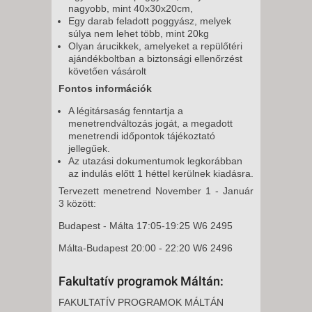
nagyobb, mint 40x30x20cm,
Egy darab feladott poggyász, melyek
súlya nem lehet több, mint 20kg
Olyan árucikkek, amelyeket a repülőtéri
ajándékboltban a biztonsági ellenőrzést
követően vásárolt
Fontos információk
A légitársaság fenntartja a
menetrendváltozás jogát, a megadott
menetrendi időpontok tájékoztató
jellegűek.
Az utazási dokumentumok legkorábban
az indulás előtt 1 héttel kerülnek kiadásra.
Tervezett menetrend November 1 - Január
3 között:
Budapest - Málta 17:05-19:25 W6 2495
Málta-Budapest 20:00 - 22:20 W6 2496
Fakultatív programok Máltán:
FAKULTATÍV PROGRAMOK MÁLTÁN