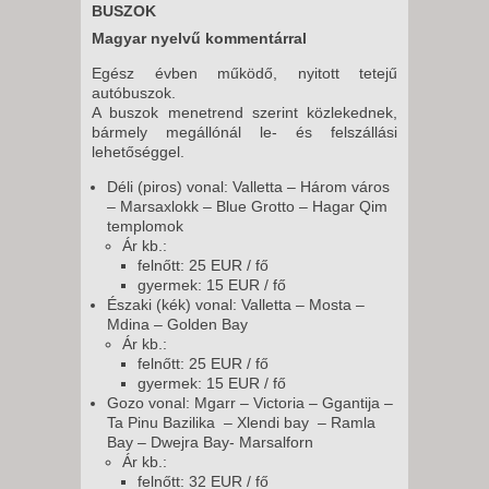
BUSZOK
Magyar nyelvű kommentárral
Egész évben működő, nyitott tetejű
autóbuszok.
A buszok menetrend szerint közlekednek,
bármely megállónál le- és felszállási
lehetőséggel.
Déli (piros) vonal: Valletta – Három város
– Marsaxlokk – Blue Grotto – Hagar Qim
templomok
Ár kb.:
felnőtt: 25 EUR / fő
gyermek: 15 EUR / fő
Északi (kék) vonal: Valletta – Mosta –
Mdina – Golden Bay
Ár kb.:
felnőtt: 25 EUR / fő
gyermek: 15 EUR / fő
Gozo vonal: Mgarr – Victoria – Ggantija –
Ta Pinu Bazilika – Xlendi bay – Ramla
Bay – Dwejra Bay- Marsalforn
Ár kb.:
felnőtt: 32 EUR / fő