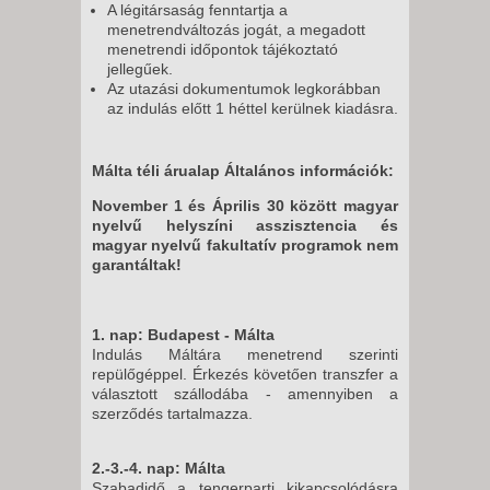
A légitársaság fenntartja a
menetrendváltozás jogát, a megadott
menetrendi időpontok tájékoztató
jellegűek.
Az utazási dokumentumok legkorábban
az indulás előtt 1 héttel kerülnek kiadásra.
Málta téli árualap Általános információk:
November 1 és Április 30 között magyar
nyelvű helyszíni asszisztencia és
magyar nyelvű fakultatív programok nem
garantáltak!
1. nap:
Budapest - Málta
Indulás Máltára menetrend szerinti
repülőgéppel. Érkezés követően transzfer a
választott szállodába - amennyiben a
szerződés tartalmazza.
2.-3.-4. nap: Málta
Szabadidő a tengerparti kikapcsolódásra