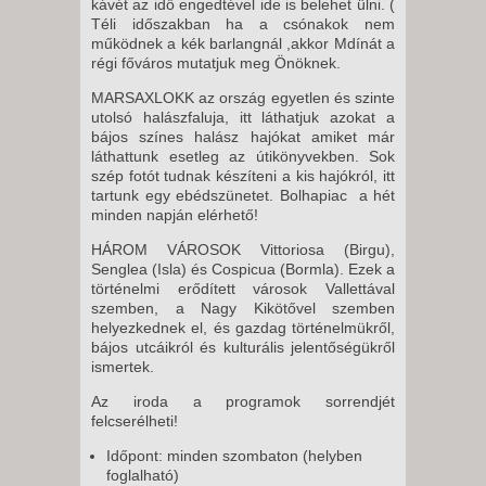
kávét az idő engedtével ide is belehet ülni. (
Téli időszakban ha a csónakok nem
működnek a kék barlangnál ,akkor Mdínát a
régi főváros mutatjuk meg Önöknek.
MARSAXLOKK az ország egyetlen és szinte
utolsó halászfaluja, itt láthatjuk azokat a
bájos színes halász hajókat amiket már
láthattunk esetleg az útikönyvekben. Sok
szép fotót tudnak készíteni a kis hajókról, itt
tartunk egy ebédszünetet. Bolhapiac a hét
minden napján elérhető!
HÁROM VÁROSOK Vittoriosa (Birgu),
Senglea (Isla) és Cospicua (Bormla). Ezek a
történelmi erődített városok Vallettával
szemben, a Nagy Kikötővel szemben
helyezkednek el, és gazdag történelmükről,
bájos utcáikról és kulturális jelentőségükről
ismertek.
Az iroda a programok sorrendjét
felcserélheti!
Időpont: minden szombaton (helyben
foglalható)