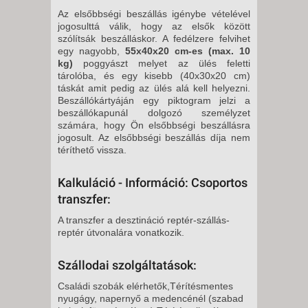
Az elsőbbségi beszállás igénybe vételével
jogosulttá válik, hogy az elsők között
szólítsák beszálláskor. A fedélzere felvihet
egy nagyobb,
55x40x20 cm-es (max. 10
kg)
poggyászt melyet az ülés feletti
tárolóba, és egy kisebb (40x30x20 cm)
táskát amit pedig az ülés alá kell helyezni.
Beszállókártyáján egy piktogram jelzi a
beszállókapunál dolgozó személyzet
számára, hogy Ön elsőbbségi beszállásra
jogosult. Az elsőbbségi beszállás díja nem
téríthető vissza.
Kalkuláció - Információ: Csoportos
transzfer:
A transzfer a desztináció reptér-szállás-
reptér útvonalára vonatkozik.
Szállodai szolgáltatások:
Családi szobák elérhetők,Térítésmentes
nyugágy, napernyő a medencénél (szabad