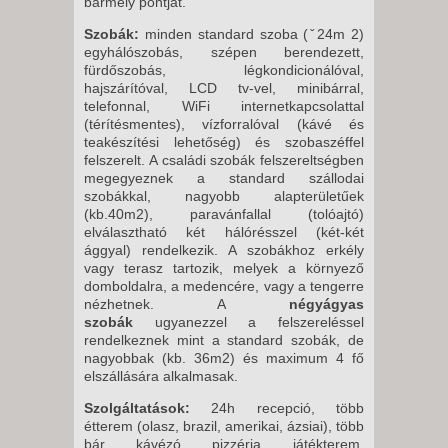
bármely pontját.
PÉNTEK -
8 NAP / 7 ÉJSZAKA
Szobák:
minden standard szoba (ˇ24m 2)
egyhálószobás, szépen berendezett,
2026. SZEPTEMBER 20.,
fürdőszobás, légkondicionálóval,
VASÁRNAP -
hajszárítóval, LCD tv-vel, minibárral,
telefonnal, WiFi internetkapcsolattal
13 NAP / 12 ÉJSZAKA
(térítésmentes), vízforralóval (kávé és
2026. SZEPTEMBER 20.,
teakészítési lehetőség) és szobaszéffel
felszerelt. A családi szobák felszereltségben
VASÁRNAP -
megegyeznek a standard szállodai
6 NAP / 5 ÉJSZAKA
szobákkal, nagyobb alapterületűek
(kb.40m2), paravánfallal (tolóajtó)
2026. SZEPTEMBER 25.,
elválasztható két hálórésszel (két-két
PÉNTEK -
ággyal) rendelkezik. A szobákhoz erkély
vagy terasz tartozik, melyek a környező
8 NAP / 7 ÉJSZAKA
domboldalra, a medencére, vagy a tengerre
2026. SZEPTEMBER 27.,
nézhetnek.
A
négyágyas
szobák
ugyanezzel a felszereléssel
VASÁRNAP -
rendelkeznek mint a standard szobák, de
6 NAP / 5 ÉJSZAKA
nagyobbak (kb. 36m
2
) és maximum 4 fő
elszállására alkalmasak.
2026. SZEPTEMBER 27.,
VASÁRNAP -
Szolgáltatások:
24h
recepció, több
étterem (olasz, brazil, amerikai, ázsiai), több
13 NAP / 12 ÉJSZAKA
bár, kávézó, pizzéria, játékterem,