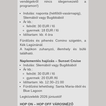
vendégekről nincs idegenvezető a
programon!)
Indulás: naponta (hétfőtől-vasárnapig),
Sliemából vagy Bugibbából
Ár kb.:
felnőtt: 30 EUR / fő
gyermek: 18 EUR / fő
Időtartam: kb. 4 óra
Fürdőzés és pihenés Comino szigetén, a
Kék Lagúnánál.
A hajókon zuhanyzó, illemhely és büfé
található.
Naplementés hajózás – Sunset Cruise
Indulás: Sliemából vagy Bugibbából
Ár kb.:
felnőtt: 30 EUR / fő
gyermek: 20 EUR /fő
Időtartam: kb. 12:30–21:00
Fürdőzési lehetőség: Santa Maria-öböl és
Blue Lagoon
Legközelebb 2026 júniustól!
HOP ON – HOP OFF VÁROSNÉZŐ