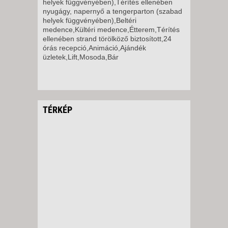
helyek függvényében),Térítés ellenében
nyugágy, napernyő a tengerparton (szabad
helyek függvényében),Beltéri
medence,Kültéri medence,Étterem,Térítés
ellenében strand törölköző biztosított,24
órás recepció,Animáció,Ajándék
üzletek,Lift,Mosoda,Bár
TÉRKÉP