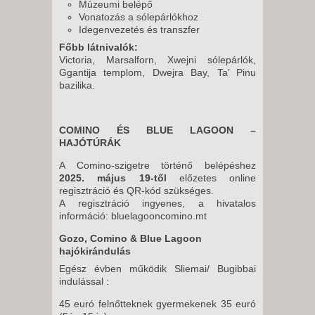
Múzeumi belépő
Vonatozás a sólepárlókhoz
Idegenvezetés és transzfer
Főbb látnivalók:
Victoria, Marsalforn, Xwejni sólepárlók,
Ggantija templom, Dwejra Bay, Ta’ Pinu
bazilika.
COMINO ÉS BLUE LAGOON –
HAJÓTÚRÁK
A Comino-szigetre történő belépéshez
2025. május 19-től
előzetes online
regisztráció és QR-kód szükséges.
A regisztráció ingyenes, a hivatalos
információ: bluelagooncomino.mt
Gozo, Comino & Blue Lagoon
hajókirándulás
Egész évben működik Sliemai/ Bugibbai
indulással :
45 euró felnőtteknek gyermekenek 35 euró