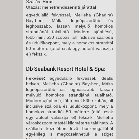
Szállás:
Hotel
8 NAP / 7 ÉJSZAKA
Utazás:
menetrendszerinti járattal
2026. SZEPTEMBER 06.,
egyedülálló fekvéssel, Mellieha (Ghadira)
VASÁRNAP -
Bay-ben, Málta legnépszerűbb és
leghosszabb, lassan mélyülő homokos
6 NAP / 5 ÉJSZAKA
strandjánál található. Modern újépítésű,
2026. SZEPTEMBER 06.,
több mint 530 szobás, all inclusive szálloda
és üdülőközpont, mely a homokos strandtól
VASÁRNAP -
50 méterre (attól csak egy autóút választja
13 NAP / 12 ÉJSZAKA
el) fekszik.
2026. SZEPTEMBER 11.,
PÉNTEK -
Db Seabank Resort Hotel & Spa:
8 NAP / 7 ÉJSZAKA
Fekvése:
egyedülálló fekvéssel, ideális
helyen, Mellieha (Ghadira) Bay-ben, Málta
2026. SZEPTEMBER 13.,
legnépszerűbb és leghosszabb, lassan
VASÁRNAP -
mélyülő homokos strandjánál található.
13 NAP / 12 ÉJSZAKA
Modern újépítésű, több mint 530 szobás, all
inclusive szálloda és üdülőközpont, mely a
2026. SZEPTEMBER 13.,
homokos strandtól 50 méterre (attól csak
VASÁRNAP -
egy autóút választja el) fekszik. Mellieha
városközpont másfél kilométerre található. A
6 NAP / 5 ÉJSZAKA
szálloda közelében lévő buszmegállóból
2026. SZEPTEMBER 18.,
egyénileg is megközelíthetjük a sziget