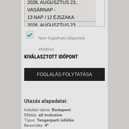
2026. AUGUSZTUS 23.,
VASÁRNAP -
13 NAP / 12 ÉJSZAKA
2026. AUGUSZTUS 23.,
VASÁRNAP -
Nem foglalható időpontok
6 NAP / 5 ÉJSZAKA
2026. AUGUSZTUS 28.,
elrejtése
PÉNTEK -
KIVÁLASZTOTT IDŐPONT
8 NAP / 7 ÉJSZAKA
2026. AUGUSZTUS 30.,
FOGLALÁS FOLYTATÁSA
VASÁRNAP -
6 NAP / 5 ÉJSZAKA
2026. AUGUSZTUS 30.,
Utazás alapadatai:
VASÁRNAP -
13 NAP / 12 ÉJSZAKA
Indulási város:
Budapest
Ellátás:
all inclusive
2026. SZEPTEMBER 04.,
Típus:
Tengerparti üdülés
PÉNTEK -
Besorolás:
4*