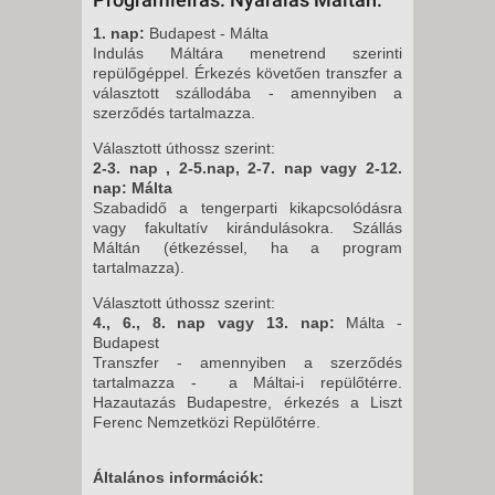
-
1. nap:
Budapest - Málta
5 NAP / 4 ÉJSZAKA
Indulás Máltára menetrend szerinti
2026. DECEMBER 23., SZERDA
repülőgéppel. Érkezés követően transzfer a
választott szállodába - amennyiben a
-
szerződés tartalmazza.
5 NAP / 4 ÉJSZAKA
Választott úthossz szerint:
2026. DECEMBER 30., SZERDA
2-3. nap , 2-5.nap, 2-7. nap vagy 2-12.
-
nap: Málta
Szabadidő a tengerparti kikapcsolódásra
5 NAP / 4 ÉJSZAKA
vagy fakultatív kirándulásokra. Szállás
Máltán (étkezéssel, ha a program
tartalmazza).
Választott úthossz szerint:
4., 6., 8. nap vagy 13. nap:
Málta -
Budapest
Transzfer - amennyiben a szerződés
tartalmazza - a Máltai-i repülőtérre.
Hazautazás Budapestre, érkezés a Liszt
Ferenc Nemzetközi Repülőtérre.
Általános információk: