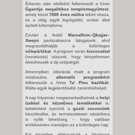
Érkezés után elsőként felkeressük a híres
Ġgantija megalitikus templomegyüttest
,
amely közel
7000 éves múltra
tekint vissza,
és a világ egyik legrégebbi, ember által
épített kőtemploma.
Ezután a festői
Marsalforn–Qbajjar–
Xwejni
partszakaszra látogatunk, ahol
megcsodálhatják a különleges
sólepárlókat
. A program során
kisvonattal
(vonatozás) utazunk, hogy kényelmesen
élvezhessék a táj szépségét.
Amennyiben útlezárás miatt a program
módosulna,
alternatív programként
felkeressük a híres
Ta’ Pinu bazilikát
,
Málta egyik legjelentősebb zarándokhelyét.
A nap folyamán megismerkedhetnek a
helyi
ízekkel és kézműves termékekkel
is:
betekintést nyerünk a
gozói szuvenírek
készítésébe, és természetesen vásárlásra
is nyílik lehetőség – hogy valóban
emlékezetes maradjon ez a különleges nap.
Ezt követően ellátogatunk a látványos