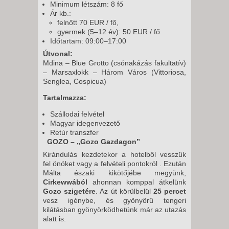
Minimum létszám: 8 fő
Ár kb.:
felnőtt 70 EUR / fő,
gyermek (5–12 év): 50 EUR / fő
Időtartam: 09:00–17:00
Útvonal:
Mdina – Blue Grotto (csónakázás fakultatív)
– Marsaxlokk – Három Város (Vittoriosa,
Senglea, Cospicua)
Tartalmazza:
Szállodai felvétel
Magyar idegenvezető
Retúr transzfer
GOZO – „Gozo Gazdagon”
Kirándulás kezdetekor a hotelből vesszük
fel önöket vagy a felvételi pontokról . Ezután
Málta északi kikötőjébe megyünk,
Cirkewwából
ahonnan komppal átkelünk
Gozo szigetére
. Az út körülbelül
25 percet
vesz igénybe, és gyönyörű tengeri
kilátásban gyönyörködhetünk már az utazás
alatt is.