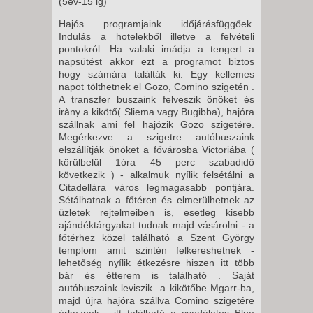
(5év-15 ig)
Hajós programjaink időjárásfüggőek.
Indulás a hotelekből illetve a felvételi
pontokról. Ha valaki imádja a tengert a
napsütést akkor ezt a programot biztos
hogy számára találták ki. Egy kellemes
napot tölthetnek el Gozo, Comino szigetén .
A transzfer buszaink felveszik önöket és
iràny a kikötő( Sliema vagy Bugibba), hajóra
szállnak ami fel hajózik Gozo szigetére.
Megérkezve a szigetre autóbuszaink
elszállítják önöket a fővárosba Victoriába (
körülbelül 1óra 45 perc szabadidő
következik ) - alkalmuk nyílik felsétálni a
Citadellára város legmagasabb pontjára.
Sétálhatnak a főtéren és elmerülhetnek az
üzletek rejtelmeiben is, esetleg kisebb
ajándéktárgyakat tudnak majd vásárolni - a
főtérhez közel található a Szent György
templom amit szintén felkereshetnek -
lehetőség nyílik étkezésre hiszen itt több
bár és étterem is található . Saját
autóbuszaink leviszik a kikötőbe Mgarr-ba,
majd újra hajóra szállva Comino szigetére
érkeznek - itt található a csodálatos Blue