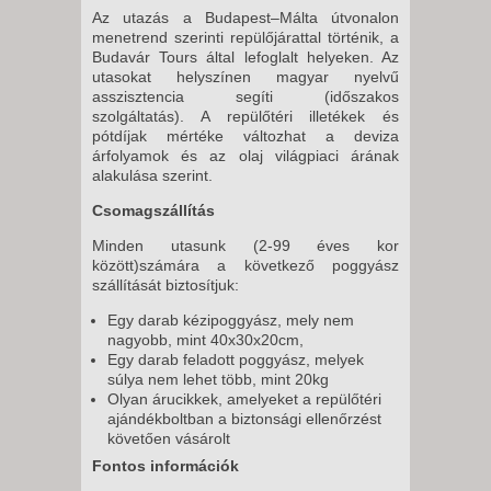
Az utazás a Budapest–Málta útvonalon
menetrend szerinti repülőjárattal történik, a
Budavár Tours által lefoglalt helyeken. Az
utasokat helyszínen magyar nyelvű
asszisztencia segíti (időszakos
szolgáltatás). A repülőtéri illetékek és
pótdíjak mértéke változhat a deviza
árfolyamok és az olaj világpiaci árának
alakulása szerint.
Csomagszállítás
Minden utasunk (2-99 éves kor
között)számára a következő poggyász
szállítását biztosítjuk:
Egy darab kézipoggyász, mely nem
nagyobb, mint 40x30x20cm,
Egy darab feladott poggyász, melyek
súlya nem lehet több, mint 20kg
Olyan árucikkek, amelyeket a repülőtéri
ajándékboltban a biztonsági ellenőrzést
követően vásárolt
Fontos információk