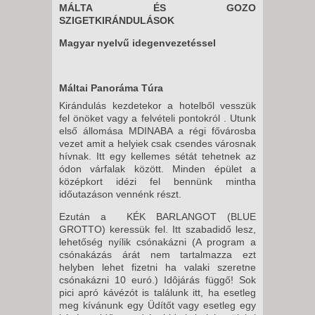
MÁLTA ÉS GOZO
SZIGETKIRÁNDULÁSOK
Magyar nyelvű idegenvezetéssel
Máltai Panoráma Túra
Kirándulás kezdetekor a hotelből vesszük
fel önöket vagy a felvételi pontokról . Utunk
első állomása MDINABA a régi fővárosba
vezet amit a helyiek csak csendes városnak
hívnak. Itt egy kellemes sétát tehetnek az
ódon várfalak között. Minden épület a
középkort idézi fel bennünk mintha
időutazáson vennénk részt.
Ezután a KÉK BARLANGOT (BLUE
GROTTO) keressük fel. Itt szabadidő lesz,
lehetőség nyílik csónakázni (A program a
csónakázás árát nem tartalmazza ezt
helyben lehet fizetni ha valaki szeretne
csónakázni 10 euró.) Idôjárás függő! Sok
pici apró kávézót is találunk itt, ha esetleg
meg kívánunk egy Üdítőt vagy esetleg egy