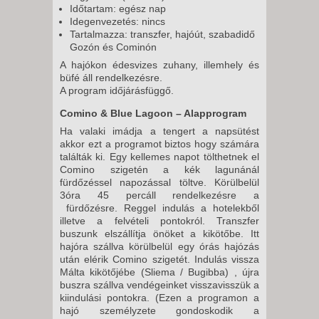
Időtartam: egész nap
Idegenvezetés: nincs
Tartalmazza: transzfer, hajóút, szabadidő
Gozón és Cominón
A hajókon édesvizes zuhany, illemhely és
büfé áll rendelkezésre.
A program időjárásfüggő.
Comino & Blue Lagoon – Alapprogram
Ha valaki imádja a tengert a napsütést
akkor ezt a programot biztos hogy számára
találták ki. Egy kellemes napot tölthetnek el
Comino szigetén a kék lagunánál
fürdőzéssel napozással töltve. Körülbelül
3óra 45 percáll rendelkezésre a
fürdőzésre. Reggel indulás a hotelekből
illetve a felvételi pontokról. Transzfer
buszunk elszállítja önöket a kikötőbe. Itt
hajóra szállva körülbelül egy órás hajózás
után elérik Comino szigetét. Indulás vissza
Málta kikötőjébe (Sliema / Bugibba) , újra
buszra szállva vendégeinket visszavisszük a
kiindulási pontokra. (Ezen a programon a
hajó személyzete gondoskodik a