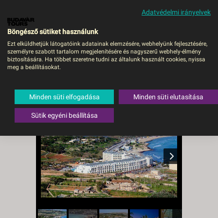
Adatvédelmi irányelvek
MENÜ
Böngésző sütiket használunk
Ezt elküldhetjük látogatóink adatainak elemzésére, webhelyünk fejlesztésére,
személyre szabott tartalom megjelenítésére és nagyszerű webhely-élmény
db Seabank Resort + Spa -
biztosítására. Ha többet szeretne tudni az általunk használt cookies, nyissa
meg a beállításokat.
Budapest, Repülő
Málta
,
Mellieha
,
Ghadira Bay
Minden süti elfogadása
Minden süti elutasítása
Sütik egyéni beállítása