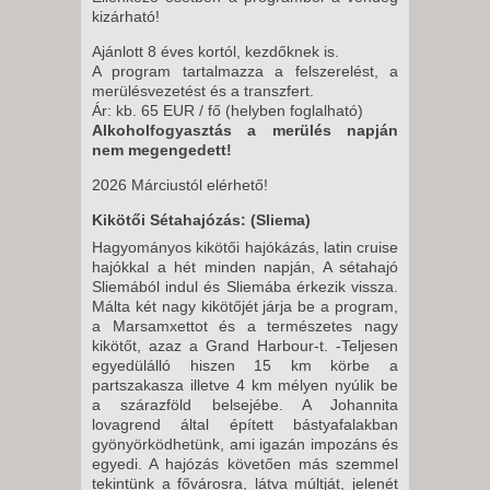
kizárható!
Ajánlott 8 éves kortól, kezdőknek is.
A program tartalmazza a felszerelést, a
merülésvezetést és a transzfert.
Ár: kb. 65 EUR / fő (helyben foglalható)
Alkoholfogyasztás a merülés napján
nem megengedett!
2026 Márciustól elérhető!
Kikötői Sétahajózás: (Sliema)
Hagyományos kikötői hajókázás, latin cruise
hajókkal a hét minden napján, A sétahajó
Sliemából indul és Sliemába érkezik vissza.
Málta két nagy kikötőjét járja be a program,
a Marsamxettot és a természetes nagy
kikötőt, azaz a Grand Harbour-t. -Teljesen
egyedülálló hiszen 15 km körbe a
partszakasza illetve 4 km mélyen nyúlik be
a szárazföld belsejébe. A Johannita
lovagrend által épített bástyafalakban
gyönyörködhetünk, ami igazán impozáns és
egyedi. A hajózás követően más szemmel
tekintünk a fővárosra, látva múltját, jelenét