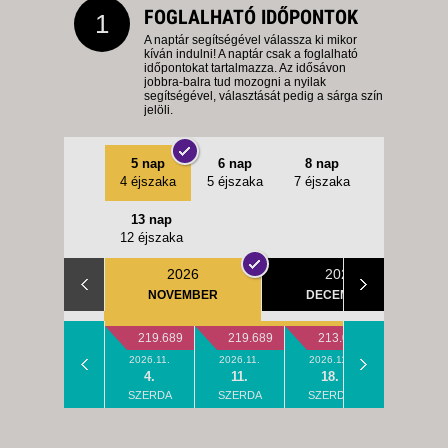
FOGLALHATÓ IDŐPONTOK
1
A naptár segítségével válassza ki mikor
kíván indulni! A naptár csak a foglalható
időpontokat tartalmazza. Az idősávon
jobbra-balra tud mozogni a nyilak
segítségével, választását pedig a sárga szín
jelöli.
5 nap
6 nap
8 nap
4 éjszaka
5 éjszaka
7 éjszaka
13 nap
12 éjszaka
2026
2026
NOVEMBER
DECEMBER
219.689
219.689
213.069
213.06
2026.11.
2026.11.
2026.11.
2026.11.
4.
11.
18.
25.
SZERDA
SZERDA
SZERDA
SZERDA