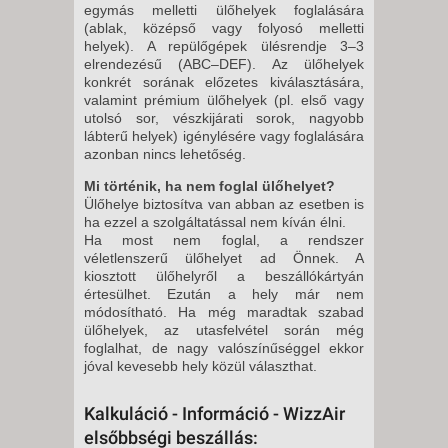
egymás melletti ülőhelyek foglalására
(ablak, középső vagy folyosó melletti
helyek). A repülőgépek ülésrendje 3–3
elrendezésű (ABC–DEF). Az ülőhelyek
konkrét sorának előzetes kiválasztására,
valamint prémium ülőhelyek (pl. első vagy
utolsó sor, vészkijárati sorok, nagyobb
lábterű helyek) igénylésére vagy foglalására
azonban nincs lehetőség.
Mi történik, ha nem foglal ülőhelyet?
Ülőhelye biztosítva van abban az esetben is
ha ezzel a szolgáltatással nem kíván élni.
Ha most nem foglal, a rendszer
véletlenszerű ülőhelyet ad Önnek. A
kiosztott ülőhelyről a beszállókártyán
értesülhet. Ezután a hely már nem
módosítható. Ha még maradtak szabad
ülőhelyek, az utasfelvétel során még
foglalhat, de nagy valószínűséggel ekkor
jóval kevesebb hely közül választhat.
Kalkuláció - Információ - WizzAir
elsőbbségi beszállás: