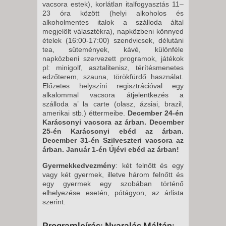
5 NAP / 4 ÉJSZAKA
vacsora estek), korlátlan italfogyasztás 11–
23 óra között (helyi alkoholos és
2026. NOVEMBER 11., SZERDA
alkoholmentes italok a szálloda által
-
megjelölt választékra), napközbeni könnyed
ételek (16:00-17:00) szendvicsek, délutáni
5 NAP / 4 ÉJSZAKA
tea, sütemények, kávé, különféle
2026. NOVEMBER 18., SZERDA
napközbeni szervezett programok, játékok
pl: minigolf, asztalitenisz, térítésmenetes
-
edzőterem, szauna, törökfürdő használat.
5 NAP / 4 ÉJSZAKA
Előzetes helyszíni regisztrációval egy
alkalommal vacsora átjelentkezés a
2026. NOVEMBER 25., SZERDA
szálloda a’ la carte (olasz, ázsiai, brazil,
-
amerikai stb.) éttermeibe.
December 24-én
Karácsonyi vacsora az árban. December
5 NAP / 4 ÉJSZAKA
25-én Karácsonyi ebéd az árban.
2026. DECEMBER 02., SZERDA
December 31-én Szilveszteri vacsora az
árban. Január 1-én Újévi ebéd az árban!
-
5 NAP / 4 ÉJSZAKA
Gyermekkedvezmény
: két felnőtt és egy
vagy két gyermek, illetve három felnőtt és
2026. DECEMBER 09., SZERDA
egy gyermek egy szobában történő
-
elhelyezése esetén, pótágyon, az árlista
szerint.
5 NAP / 4 ÉJSZAKA
2026. DECEMBER 16., SZERDA
Programleírás: Nyaralás Máltán: