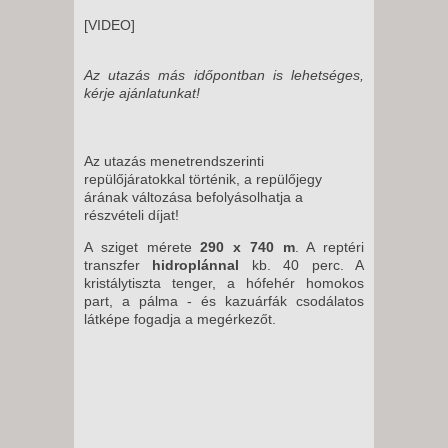
[VIDEO]
Az utazás más időpontban is lehetséges,
kérje ajánlatunkat!
Az utazás menetrendszerinti
repülőjáratokkal történik, a repülőjegy
árának változása befolyásolhatja a
részvételi díjat!
A sziget mérete
290 x 740 m
. A reptéri
transzfer
hidroplánnal
kb. 40 perc. A
kristálytiszta tenger, a hófehér homokos
part, a pálma - és kazuárfák csodálatos
látképe fogadja a megérkezőt.