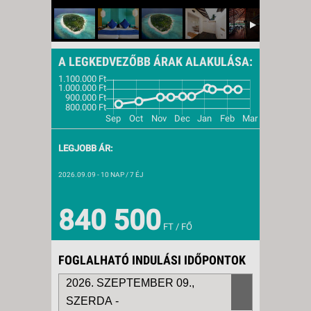
A LEGKEDVEZŐBB ÁRAK ALAKULÁSA:
LEGJOBB ÁR:
2026.09.09
- 10 NAP / 7 ÉJ
840 500
FT / FŐ
FOGLALHATÓ INDULÁSI IDŐPONTOK
2026. SZEPTEMBER 09.,
SZERDA -