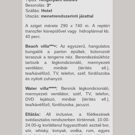
10 NAP / 7 ÉJSZAKA
Besorolás:
3*
Szállás:
Hotel
2027. FEBRUÁR 16., KEDD -
Utazás:
menetrendszerinti járattal
10 NAP / 7 ÉJSZAKA
A sziget mérete 290 x 740 m. A reptéri
transzfer kisrepülővel vagy hidroplánnal kb.
40 perc.
Beach villa***+:
Az egyszerű, hangulatos
bungalók a parton épültek, bútorozott
teraszuk a tengerre néz. Berendezésükhöz
tartozik a légkondicionáló, mennyezeti
ventilátor, minibár (térítés ell.),
tea/kávéfőző, TV, telefon, széf, fürdőszoba
és nyitott zuhanyzó.
Water villa*****:
Bennük légkondicionáló,
mennyezeti ventilátor, széf, TV, telefon,
DVD lejátszó, minibár (térítés ell.),
tea/kávéfőző, fürdőszoba, jacuzzi.
Ellátás:
All inclusive, a
főétkezések
svédasztalos rendszerben történnek. 10.00-
24.00-ig korlátlanul fogyasztható asztali bor,
sör, whisky, konyak, vodka, rum, egyes