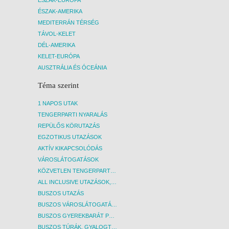
ÉSZAK-AMERIKA
MEDITERRÁN TÉRSÉG
TÁVOL-KELET
DÉL-AMERIKA
KELET-EURÓPA
AUSZTRÁLIA ÉS ÓCEÁNIA
Téma szerint
1 NAPOS UTAK
TENGERPARTI NYARALÁS
REPÜLŐS KÖRUTAZÁS
EGZOTIKUS UTAZÁSOK
AKTÍV KIKAPCSOLÓDÁS
VÁROSLÁTOGATÁSOK
KÖZVETLEN TENGERPARTI SZÁLLÁSOK
ALL INCLUSIVE UTAZÁSOK, NYARALÁSOK
BUSZOS UTAZÁS
BUSZOS VÁROSLÁTOGATÁSOK
BUSZOS GYEREKBARÁT PROGRAMOK
BUSZOS TÚRÁK, GYALOGTÚRÁK