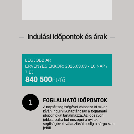
Indulási időpontok és árak
LEGJOBB ÁR
ÉRVÉNYES EKKOR: 2026.09.09 - 10 NAP /
7 ÉJ
840 500
Ft/fő
FOGLALHATÓ IDŐPONTOK
1
A naptár segítségével válassza ki mikor
kíván indulni! A naptár csak a foglalható
időpontokat tartalmazza. Az idősávon
jobbra-balra tud mozogni a nyilak
segítségével, választását pedig a sárga szín
jelöli.