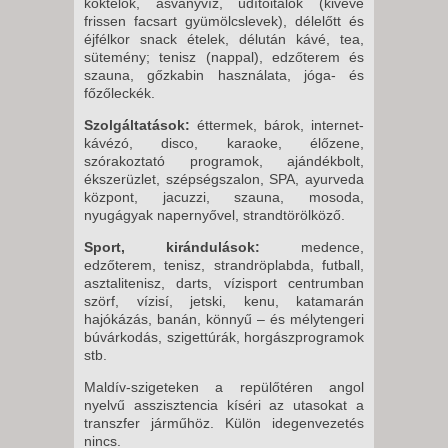
koktélok, ásványvíz, üdítőitalok (kivéve
frissen facsart gyümölcslevek), délelőtt és
éjfélkor snack ételek, délután kávé, tea,
sütemény; tenisz (nappal), edzőterem és
szauna, gőzkabin használata, jóga- és
főzőleckék.
Szolgáltatások:
éttermek, bárok, internet-
kávézó, disco, karaoke, élőzene,
szórakoztató programok, ajándékbolt,
ékszerüzlet, szépségszalon, SPA, ayurveda
központ, jacuzzi, szauna, mosoda,
nyugágyak napernyővel, strandtörölköző.
Sport, kirándulások:
medence,
edzőterem, tenisz, strandröplabda, futball,
asztalitenisz, darts, vízisport centrumban
szörf, vízisí, jetski, kenu, katamarán
hajókázás, banán, könnyű – és mélytengeri
búvárkodás, szigettúrák, horgászprogramok
stb.
Maldív-szigeteken a repülőtéren angol
nyelvű asszisztencia kíséri az utasokat a
transzfer járműhöz. Külön idegenvezetés
nincs.