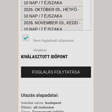
10 NAP / 7 ÉJSZAKA
2026. OKTÓBER 05., HÉTFŐ -
10 NAP / 7 ÉJSZAKA
2026. NOVEMBER 03., KEDD -
10 NAP / 7 ÉJSZAKA
2026. NOVEMBER 17., KEDD -
Nem foglalható időpontok
10 NAP / 7 ÉJSZAKA
2026. DECEMBER 02., SZERDA
elrejtése
-
KIVÁLASZTOTT IDŐPONT
10 NAP / 7 ÉJSZAKA
2026. DECEMBER 15., KEDD -
FOGLALÁS FOLYTATÁSA
10 NAP / 7 ÉJSZAKA
2027. JANUÁR 05., KEDD -
10 NAP / 7 ÉJSZAKA
Utazás alapadatai:
2027. JANUÁR 12., KEDD -
10 NAP / 7 ÉJSZAKA
Indulási város:
budapest
Ellátás:
all inclusive
2027. FEBRUÁR 02., KEDD -
Típus:
Tengerparti üdülés