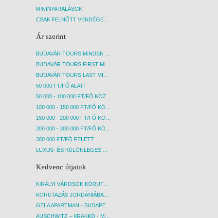
MININYARALÁSOK
CSAK FELNŐTT VENDÉGEKET FOGADÓ SZÁLLÁSOK
Ár szerint
BUDAVÁR TOURS MINDEN AKCIÓS ÚT
BUDAVÁR TOURS FIRST MINUTE AKCIÓS UTAK
BUDAVÁR TOURS LAST MINUTE AKCIÓS UTAK
50 000 FT/FŐ ALATT
50 000 - 100 000 FT/FŐ KÖZÖTT
100 000 - 150 000 FT/FŐ KÖZÖTT
150 000 - 200 000 FT/FŐ KÖZÖTT
200 000 - 300 000 FT/FŐ KÖZÖTT
300 000 FT/FŐ FELETT
LUXUS- ÉS KÜLÖNLEGES UTAK
Kedvenc útjaink
KIRÁLYI VÁROSOK KÖRUTAZÁS KÖZVETLEN REPÜLŐJÁRATTAL - BUDAPEST, REPÜLŐ
KÖRUTAZÁS JORDÁNIÁBAN, HOLT-TENGERI PIHENÉSSEL - BUDAPEST, REPÜLŐ
GELA APARTMAN - BUDAPEST, REPÜLŐ
AUSCHWITZ – KRAKKÓ - MEGRÁZÓ IDŐUTAZÁS! - BUDAPEST, BUSZ