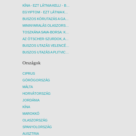
KÍNA - EZT LÁTNIA KELL! - BUDAPEST, REPÜLŐ
EGYIPTOM - EZT LÁTNIA KELL! - BUDAPEST, REPÜLŐ
BUSZOS KÖRUTAZÁS A GARDA-TÓ KÖRNYÉKÉN - BUDAPEST, BUSZ
MININYARALÁS OLASZORSZÁGBAN: ÉSZAK-OLASZ GYÖNGYSZEMEK NYOMÁBAN - BUDAPEST, BUSZ
TOSZKÁNA SAVA-BORSA: KÓSTOLÓK ÉS KULTURÁLIS UTAZÁS - BUDAPEST, BUSZ
AZ ÖTSCHER-SZURDOK, AUSZTRIA GRAND CANYONJA - BUDAPEST, BUSZ
BUSZOS UTAZÁS VELENCÉBE - BUDAPEST, BUSZ
BUSZOS UTAZÁS A PLITVICEI-TAVAK NEMZETI PARKBA - BUDAPEST, BUSZ
Országok
CIPRUS
GÖRÖGORSZÁG
MÁLTA
HORVÁTORSZÁG
JORDÁNIA
KÍNA
MAROKKÓ
OLASZORSZÁG
SPANYOLORSZÁG
AUSZTRIA