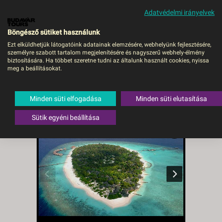
Adatvédelmi irányelvek
MENÜ
Böngésző sütiket használunk
Ezt elküldhetjük látogatóink adatainak elemzésére, webhelyünk fejlesztésére,
személyre szabott tartalom megjelenítésére és nagyszerű webhely-élmény
Maldív-szigetek / Adaaran
biztosítására. Ha többet szeretne tudni az általunk használt cookies, nyissa
meg a beállításokat.
Select Meedhupparu**** -
budapest, Repülő
Minden süti elfogadása
Minden süti elutasítása
Maldív-szigetek
Sütik egyéni beállítása