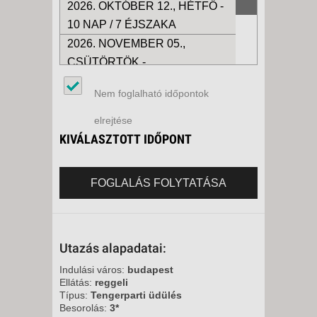
2026. OKTÓBER 12., HÉTFŐ -
10 NAP / 7 ÉJSZAKA
2026. NOVEMBER 05.,
CSÜTÖRTÖK -
10 NAP / 7 ÉJSZAKA
Nem foglalható időpontok
2026. DECEMBER 14., HÉTFŐ -
elrejtése
10 NAP / 7 ÉJSZAKA
KIVÁLASZTOTT IDŐPONT
FOGLALÁS FOLYTATÁSA
Utazás alapadatai:
Indulási város:
budapest
Ellátás:
reggeli
Típus:
Tengerparti üdülés
Besorolás:
3*