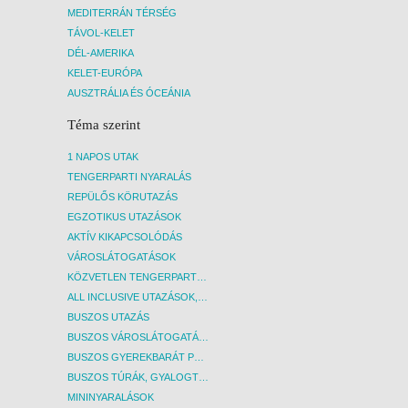
MEDITERRÁN TÉRSÉG
Az uta
repülőj
TÁVOL-KELET
árának
DÉL-AMERIKA
részvét
KELET-EURÓPA
AUSZTRÁLIA ÉS ÓCEÁNIA
Téma szerint
1 NAPOS UTAK
TENGERPARTI NYARALÁS
REPÜLŐS KÖRUTAZÁS
EGZOTIKUS UTAZÁSOK
AKTÍV KIKAPCSOLÓDÁS
VÁROSLÁTOGATÁSOK
KÖZVETLEN TENGERPARTI SZÁLLÁSOK
ALL INCLUSIVE UTAZÁSOK, NYARALÁSOK
BUSZOS UTAZÁS
BUSZOS VÁROSLÁTOGATÁSOK
BUSZOS GYEREKBARÁT PROGRAMOK
BUSZOS TÚRÁK, GYALOGTÚRÁK
MININYARALÁSOK