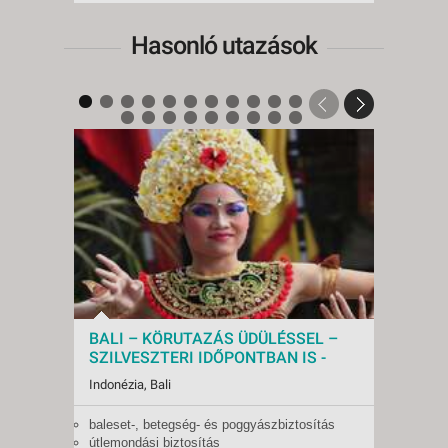
Hasonló utazások
BALI – KÖRUTAZÁS ÜDÜLÉSSEL –
Bali 
SZILVESZTERI IDŐPONTBAN IS -
Thala
Budapest BUD, Repülő 4*
Repü
Indonézia, Bali
Indoné
baleset-, betegség- és poggyászbiztosítás
Leírás
Indulások:
2026.10.23-tól
Indulá
útlemondási biztosítás
Közvet
Időpontok:
3 db
Időpon