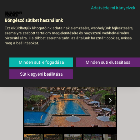
Adatvédelmi irányelvek
MENÜ
Böngésző sütiket használunk
Ezt elküldhetjük látogatóink adatainak elemzésére, webhelyünk fejlesztésére,
személyre szabott tartalom megjelenítésére és nagyszerű webhely-élmény
Bali / The Jayakarta***+ -
biztosítására. Ha többet szeretne tudni az általunk használt cookies, nyissa
meg a beállításokat.
budapest, Repülő
Indonézia
,
Bali
,
Legian
Minden süti elfogadása
Minden süti elutasítása
Sütik egyéni beállítása