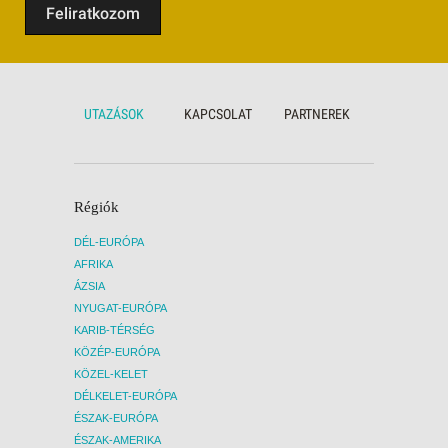
Feliratkozom
“Szép
kb. 8 
lehet 
táncmű
ba, ah
a Batu
UTAZÁSOK
KAPCSOLAT
PARTNEREK
baliné
Tirta 
A misz
óra):
K
telepü
Régiók
táj ar
határo
DÉL-EURÓPA
Oleh O
AFRIKA
óra):
B
vásárl
ÁZSIA
egysze
NYUGAT-EURÓPA
minősé
KARIB-TÉRSÉG
Részvé
KÖZÉP-EURÓPA
változ
Az ut
KÖZEL-KELET
kérje 
DÉLKELET-EURÓPA
[VIDE
ÉSZAK-EURÓPA
ÉSZAK-AMERIKA