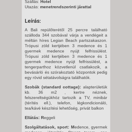
Szállás:
Hotel
Utazás:
menetrendszerinti járattal
Leírás:
A Bali repülőterétől 25 percre található
szálloda 344 szobával várja a vendégeit a
méltán híres Legian Beach partszakaszon.
Trópusi zöld kertjében 3 medence és 1
gyermek medence nyújt felfrissülést.
Trópusi zöld kertjében 3 medence és 1
gyermek medence nyújt felfrissülést, a
tengerparthoz közvetlenül csatlakozik, a
bevásárló és szórakoztató központok pedig
egy rövid sétatávolságra találhatók.
Szobák (standard cottage):
alapterületük
kb. 36 m2 , kertre néznek,
felszereltségükhöz tartozik a TV, minibár
(térítés ell.), telefon, légkondicionáló,
tea/kávé készítési lehetőség, privát balkon
Ellátás: R
eggeli
Szolgáltatások, sport: M
edence, gyermek