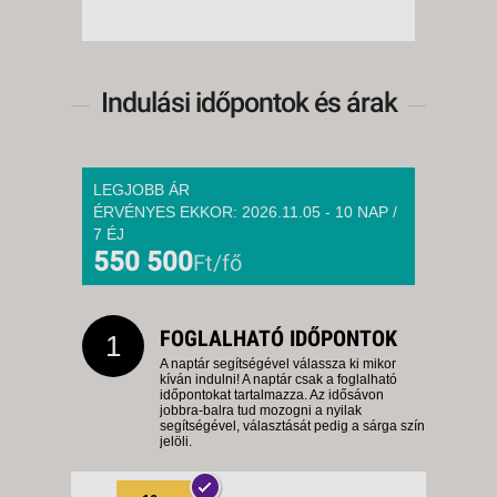
Indulási időpontok és árak
LEGJOBB ÁR
ÉRVÉNYES EKKOR: 2026.11.05 - 10 NAP /
7 ÉJ
550 500
Ft/fő
FOGLALHATÓ IDŐPONTOK
1
A naptár segítségével válassza ki mikor
kíván indulni! A naptár csak a foglalható
időpontokat tartalmazza. Az idősávon
jobbra-balra tud mozogni a nyilak
segítségével, választását pedig a sárga szín
jelöli.