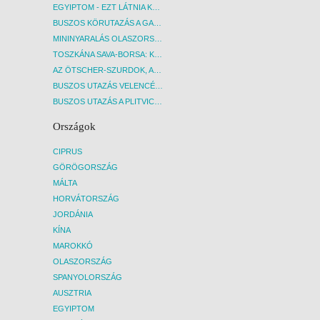
EGYIPTOM - EZT LÁTNIA KELL! - BUDAPEST, REPÜLŐ
BUSZOS KÖRUTAZÁS A GARDA-TÓ KÖRNYÉKÉN - BUDAPEST, BUSZ
MININYARALÁS OLASZORSZÁGBAN: ÉSZAK-OLASZ GYÖNGYSZEMEK NYOMÁBAN - BUDAPEST, BUSZ
TOSZKÁNA SAVA-BORSA: KÓSTOLÓK ÉS KULTURÁLIS UTAZÁS - BUDAPEST, BUSZ
AZ ÖTSCHER-SZURDOK, AUSZTRIA GRAND CANYONJA - BUDAPEST, BUSZ
BUSZOS UTAZÁS VELENCÉBE - BUDAPEST, BUSZ
BUSZOS UTAZÁS A PLITVICEI-TAVAK NEMZETI PARKBA - BUDAPEST, BUSZ
Országok
CIPRUS
GÖRÖGORSZÁG
MÁLTA
HORVÁTORSZÁG
JORDÁNIA
KÍNA
MAROKKÓ
OLASZORSZÁG
SPANYOLORSZÁG
AUSZTRIA
EGYIPTOM