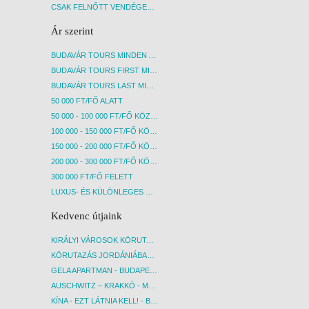
CSAK FELNŐTT VENDÉGEKET FOGADÓ SZÁLLÁSOK
Ár szerint
BUDAVÁR TOURS MINDEN AKCIÓS ÚT
BUDAVÁR TOURS FIRST MINUTE AKCIÓS UTAK
BUDAVÁR TOURS LAST MINUTE AKCIÓS UTAK
50 000 FT/FŐ ALATT
50 000 - 100 000 FT/FŐ KÖZÖTT
100 000 - 150 000 FT/FŐ KÖZÖTT
150 000 - 200 000 FT/FŐ KÖZÖTT
200 000 - 300 000 FT/FŐ KÖZÖTT
300 000 FT/FŐ FELETT
LUXUS- ÉS KÜLÖNLEGES UTAK
Kedvenc útjaink
KIRÁLYI VÁROSOK KÖRUTAZÁS KÖZVETLEN REPÜLŐJÁRATTAL - BUDAPEST, REPÜLŐ
KÖRUTAZÁS JORDÁNIÁBAN, HOLT-TENGERI PIHENÉSSEL - BUDAPEST, REPÜLŐ
GELA APARTMAN - BUDAPEST, REPÜLŐ
AUSCHWITZ – KRAKKÓ - MEGRÁZÓ IDŐUTAZÁS! - BUDAPEST, BUSZ
KÍNA - EZT LÁTNIA KELL! - BUDAPEST, REPÜLŐ