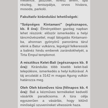
medence, játszótér, fitnesz terem, spa
részleg, teniszpálya, orvos hívásra,
mosoda, parkoló.
Fakultatív kirándulási lehetőségek:
“Szépséges Kintamani” (egésznapos,
kb. 8 óra):
Élményekben gazdag napban
lehet részünk: először ismerkedés a helyi
táncművészettel, majd látogatás Kintamani-
ba, ahonnan gyönyörű panoráma tárul
elénk a Batur vulkánra, legvégül felkeressük
a balinéz hindu emberek zarándokhelyét, a
Tirta Empul templomot.
A misztikus Kelet-Bali (egésznapos kb. 8
óra):
Kirándulás több kisebb kelet-bali
településre, ismerkedés a helyi kultúrával. A
táj arculatát a 3142 m magas Agung vulkán
határozza meg.
Oleh Oleh kézműves túra (félnapos kb. 4
óra):
Bali a kézműves termékeket kedvelő
vásárlók paradicsoma. A túra célja
egyszerűen a vásárlás, hogy kitűnő
minőségű szuveníreket vihessünk haza.