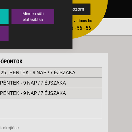
TAK
Feliratkozom
Minden süti
elutasítása
ertekesites@budavartours.hu
TIPPEK
(+36­ 1) 3 - 56 - 56 - 56
VISSZAJELZÉS KÜLDÉSE
IDŐPONTOK
25., PÉNTEK -
9 NAP / 7 ÉJSZAKA
, PÉNTEK -
9 NAP / 7 ÉJSZAKA
, PÉNTEK -
9 NAP / 7 ÉJSZAKA
 elrejtése