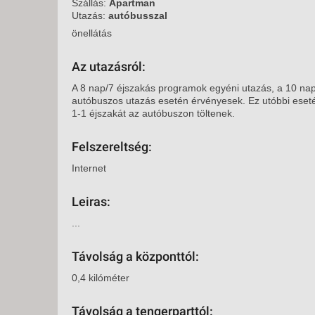
KÖZ
Szállás:
Apartman
Utazás:
autóbusszal
TEN
SZÁ
önellátás
SZÁ
Az utazásról:
CSÚ
A 8 nap/7 éjszakás programok egyéni utazás, a 10 na
BUD
autóbuszos utazás esetén érvényesek. Ez utóbbi eseté
UTA
1-1 éjszakát az autóbuszon töltenek.
Felszereltség:
Internet
Leiras:
...
Távolság a központtól:
0,4 kilóméter
Távolság a tengerparttól: