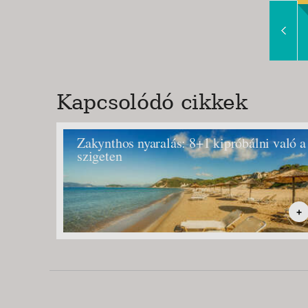
Slide Right
Kapcsolódó cikkek
Zakynthos nyaralás: 8+1 kipróbálni való a
szigeten
+