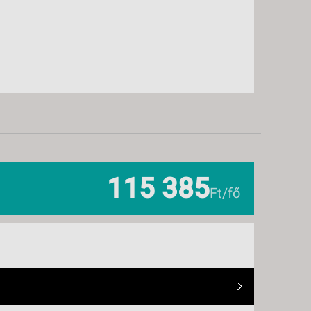
115 385
Ft/fő