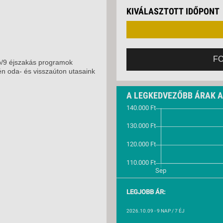
VETLEN
KIVÁLASZTOTT IDŐPONT
GERPARTI
LLÁSOK
LLODÁK
SZDÁVAL
F
p/9 éjszakás programok
AVÁR TOURS
n oda- és visszaúton utasaink
ZÁSOK
A LEGKEDVEZŐBB ÁRAK 
LEGJOBB ÁR:
2026.10.09
- 9 NAP / 7 ÉJ