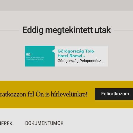
Eddig megtekintett utak
Görögország Tolo
Hotel Romvi -
Budapest, Busz
Görögország,Peloponnészoszi-félsziget, Tolo
Iratkozzon fel Ön is hírlevelünkre!
Feliratkozom
DOKUMENTUMOK
NEREK