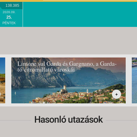
138.385
2026.09.
25.
PÉNTEK
Limone sul Garda és Gargnano, a Garda-
tó citromillatú városkái
+
Hasonló utazások