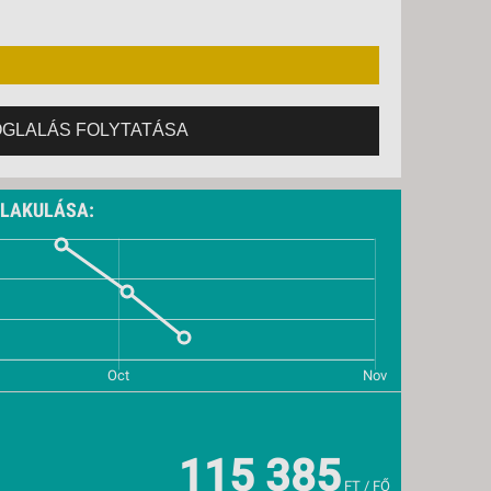
OGLALÁS FOLYTATÁSA
ALAKULÁSA:
115 385
FT / FŐ