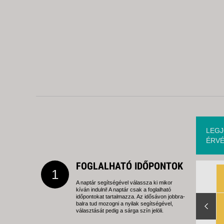
LEGJ
ÉRVÉ
FOGLALHATÓ IDŐPONTOK
1
A naptár segítségével válassza ki mikor
kíván indulni! A naptár csak a foglalható
Slide Right
időpontokat tartalmazza. Az idősávon jobbra-
balra tud mozogni a nyilak segítségével,
választását pedig a sárga szín jelöli.