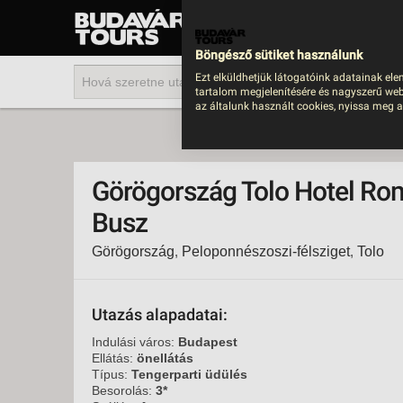
UTAZÁS
LAST MINUTE NYAR
Böngésző sütiket használunk
202
Ezt elküldhetjük látogatóink adatainak ele
tartalom megjelenítésére és nagyszerű web
BUS
az általunk használt cookies, nyissa meg a
TEN
ÜDÜ
Görögország Tolo Hotel Rom
KÖR
Busz
CSA
Görögország
,
Peloponnészoszi-félsziget
,
Tolo
UTA
IND
AKT
Utazás alapadatai:
EGZ
Indulási város:
Budapest
Ellátás:
önellátás
VÁR
Típus:
Tengerparti üdülés
Besorolás:
3*