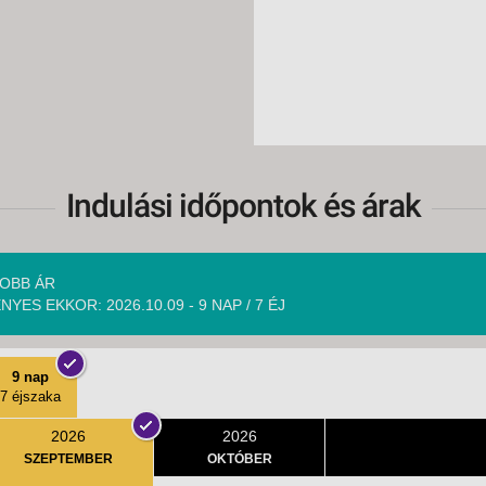
Indulási időpontok és árak
OBB ÁR
NYES EKKOR: 2026.10.09 - 9 NAP / 7 ÉJ
9 nap
7 éjszaka
2026
2026
SZEPTEMBER
OKTÓBER