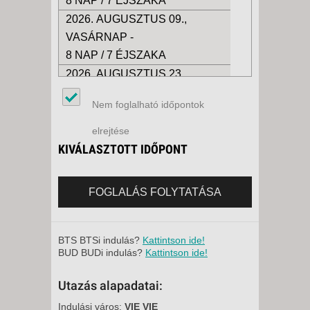
8 NAP / 7 ÉJSZAKA
2026. AUGUSZTUS 09.,
VASÁRNAP -
8 NAP / 7 ÉJSZAKA
2026. AUGUSZTUS 23.,
VASÁRNAP -
Nem foglalható időpontok
22 NAP / 21 ÉJSZAKA
2026. AUGUSZTUS 23.,
elrejtése
VASÁRNAP -
KIVÁLASZTOTT IDŐPONT
10 NAP / 9 ÉJSZAKA
2026. AUGUSZTUS 23.,
FOGLALÁS FOLYTATÁSA
VASÁRNAP -
15 NAP / 14 ÉJSZAKA
2026. AUGUSZTUS 23.,
BTS BTSi indulás?
Kattintson ide!
BUD BUDi indulás?
Kattintson ide!
VASÁRNAP -
8 NAP / 7 ÉJSZAKA
Utazás alapadatai:
2026. AUGUSZTUS 24., HÉTFŐ
Indulási város:
VIE VIE