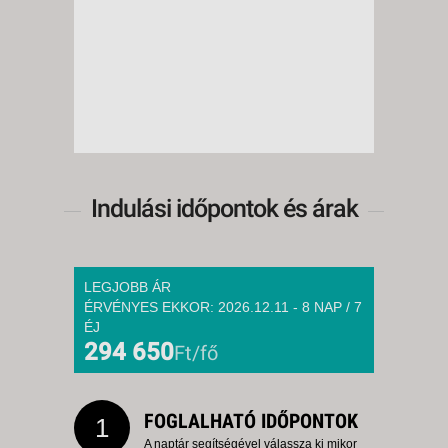
8 NAP / 7 ÉJSZAKA
2026. SZEPTEMBER 03.,
CSÜTÖRTÖK -
15 NAP / 14 ÉJSZAKA
2026. SZEPTEMBER 04.,
PÉNTEK -
22 NAP / 21 ÉJSZAKA
Indulási időpontok és árak
2026. SZEPTEMBER 04.,
PÉNTEK -
8 NAP / 7 ÉJSZAKA
LEGJOBB ÁR
2026. SZEPTEMBER 04.,
ÉRVÉNYES EKKOR: 2026.12.11 - 8 NAP / 7
PÉNTEK -
ÉJ
10 NAP / 9 ÉJSZAKA
294 650
Ft/fő
2026. SZEPTEMBER 04.,
PÉNTEK -
FOGLALHATÓ IDŐPONTOK
15 NAP / 14 ÉJSZAKA
1
A naptár segítségével válassza ki mikor
2026. SZEPTEMBER 05.,