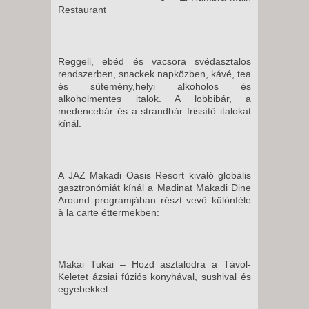
VASÁRNAP -
Restaurant
10 NAP / 9 ÉJSZAKA
2026. AUGUSZTUS 30.,
VASÁRNAP -
Reggeli, ebéd és vacsora svédasztalos
22 NAP / 21 ÉJSZAKA
rendszerben, snackek napközben, kávé, tea
és sütemény,helyi alkoholos és
2026. AUGUSZTUS 30.,
alkoholmentes italok. A lobbibár, a
VASÁRNAP -
medencebár és a strandbár frissítő italokat
kínál.
15 NAP / 14 ÉJSZAKA
2026. AUGUSZTUS 31., HÉTFŐ
-
A JAZ Makadi Oasis Resort kiváló globális
22 NAP / 21 ÉJSZAKA
gasztronómiát kínál a Madinat Makadi Dine
Around programjában részt vevő különféle
2026. AUGUSZTUS 31., HÉTFŐ
à la carte éttermekben:
-
8 NAP / 7 ÉJSZAKA
2026. AUGUSZTUS 31., HÉTFŐ
Makai Tukai – Hozd asztalodra a Távol-
-
Keletet ázsiai fúziós konyhával, sushival és
egyebekkel.
10 NAP / 9 ÉJSZAKA