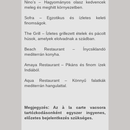
2026. AUGUSZTUS 31., HÉTFŐ
Nino’s – Hagyományos olasz kedvencek
meleg és meghitt környezetben.
-
15 NAP / 14 ÉJSZAKA
Sofra – Egzotikus és ízletes keleti
finomságok.
2026. SZEPTEMBER 01., KEDD
-
The Grill – Ízletes grillezett ételek és pácolt
15 NAP / 14 ÉJSZAKA
húsok, amelyek elolvadnak a szádban.
2026. SZEPTEMBER 01., KEDD
Beach Restaurant – Ínycsiklandó
-
mediterrán konyha.
22 NAP / 21 ÉJSZAKA
Amaya Restaurant – Pikáns és finom ízek
2026. SZEPTEMBER 01., KEDD
Indiából.
-
Aqua Restaurant – Könnyű falatkák
8 NAP / 7 ÉJSZAKA
mediterrán hangulattal.
2026. SZEPTEMBER 01., KEDD
-
10 NAP / 9 ÉJSZAKA
Megjegyzés: Az à la carte vacsora
tartózkodásonként egyszer ingyenes,
2026. SZEPTEMBER 02.,
előzetes bejelentkezés szükséges.
SZERDA -
22 NAP / 21 ÉJSZAKA