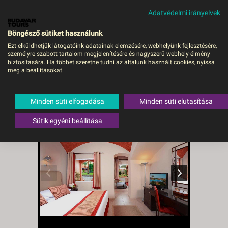
Adatvédelmi irányelvek
MENÜ
Böngésző sütiket használunk
Ezt elküldhetjük látogatóink adatainak elemzésére, webhelyünk fejlesztésére,
személyre szabott tartalom megjelenítésére és nagyszerű webhely-élmény
Jaz Makadi Oasis Resort -
biztosítására. Ha többet szeretne tudni az általunk használt cookies, nyissa
meg a beállításokat.
VIE VIE, Repülő
Egyiptom
,
Vörös-tenger (Egyiptom)
,
Minden süti elfogadása
Minden süti elutasítása
Makadi Bay
Sütik egyéni beállítása