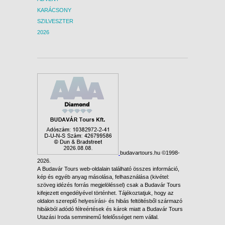
KARÁCSONY
10 NAP / 9 ÉJSZAKA
SZILVESZTER
2026. SZEPTEMBER 17.,
2026
CSÜTÖRTÖK -
15 NAP / 14 ÉJSZAKA
2026. SZEPTEMBER 17.,
CSÜTÖRTÖK -
8 NAP / 7 ÉJSZAKA
2026. SZEPTEMBER 19.,
SZOMBAT -
10 NAP / 9 ÉJSZAKA
2026. SZEPTEMBER 19.,
budavartours.hu ©1998-
SZOMBAT -
2026.
A Budavár Tours web-oldalain található összes információ,
22 NAP / 21 ÉJSZAKA
kép és egyéb anyag másolása, felhasználása (kivétel:
2026. SZEPTEMBER 19.,
szöveg idézés forrás megjelöléssel) csak a Budavár Tours
kifejezett engedélyével történhet. Tájékoztatjuk, hogy az
SZOMBAT -
oldalon szereplő helyesírási- és hibás feltöltésből származó
15 NAP / 14 ÉJSZAKA
hibákból adódó félreértések és károk miatt a Budavár Tours
Utazási Iroda semminemű felelősséget nem vállal.
2026. SZEPTEMBER 19.,