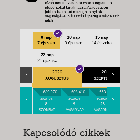
kíván indulni! A naptár csak a foglalható
időpontokat tartalmazza. Az idősávon
SZOMBAT -
jobbra-balra tud mozogni a nyilak
10 NAP / 9 ÉJSZAKA
segítségével, választását pedig a sárga szín
jelöli.
2026. SZEPTEMBER 05.,
SZOMBAT -
8 nap
10 nap
15 nap
22 NAP / 21 ÉJSZAKA
7 éjszaka
9 éjszaka
14 éjszaka
2026. SZEPTEMBER 05.,
22 nap
SZOMBAT -
21 éjszaka
8 NAP / 7 ÉJSZAKA
2026
2026
2026. SZEPTEMBER 05.,
AUGUSZTUS
SZEPTEMBER
SZOMBAT -
15 NAP / 14 ÉJSZAKA
689.070
608.410
553.650
544.77
2026. SZEPTEMBER 06.,
2026.08.
2026.08.
2026.08.
2026.08.
8.
9.
23.
24.
VASÁRNAP -
SZOMBAT
VASÁRNAP
VASÁRNAP
HÉTFŐ
15 NAP / 14 ÉJSZAKA
2026. SZEPTEMBER 06.,
Kapcsolódó cikkek
VASÁRNAP -
22 NAP / 21 ÉJSZAKA