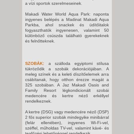
2026. AUGUSZTUS 25., KEDD -
a vízi sportok szerelmeseinek.
15 NAP / 14 ÉJSZAKA
Makadi Water World Aqua Park: naponta
2026. AUGUSZTUS 26.,
ingyenes belépés a Madinat Makadi Aqua
SZERDA -
Parkba, ahol snackek és üdítőitalok
fogyaszthatók ingyenesen, valamint 50
15 NAP / 14 ÉJSZAKA
különböző csúszda található gyerekeknek
2026. AUGUSZTUS 26.,
és felnőtteknek.
SZERDA -
22 NAP / 21 ÉJSZAKA
SZOBÁK:
a szálloda egyiptomi stílusa
2026. AUGUSZTUS 26.,
tükröződik a szobák dekorációjában. A
SZERDA -
meleg színek és a keleti díszítőelemek arra
10 NAP / 9 ÉJSZAKA
csábítanak, hogy otthon érezze magát a
325 szobában. A Jaz Makadi Oasis and
2026. AUGUSZTUS 26.,
Family Resort légkondicionált szobái
SZERDA -
medencére és kertre néző erkéllyel
rendelkeznek.
8 NAP / 7 ÉJSZAKA
2026. AUGUSZTUS 27.,
A kertre (DSG) vagy medencére néző (DSP)
2 fős superior szobák mindegyike minibárral
CSÜTÖRTÖK -
(felár ellenében), ingyenes Wi-Fi-vel,
8 NAP / 7 ÉJSZAKA
széffel, műholdas TV-vel, valamint kávé- és
teafőzési lehetőséggel rendelkezik.