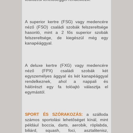
2026. AUGUSZTUS 27.,
CSÜTÖRTÖK -
15 NAP / 14 ÉJSZAKA
A superior kertre (FSG) vagy medencére
2026. AUGUSZTUS 27.,
néző (FSO) családi szobák felszereltsége
CSÜTÖRTÖK -
hasonló, mint a 2 fős superior szobák
felszereltsége, de kiegészül még egy
22 NAP / 21 ÉJSZAKA
kanapéággyal.
2026. AUGUSZTUS 27.,
CSÜTÖRTÖK -
10 NAP / 9 ÉJSZAKA
A deluxe kertre (FXG) vagy medencére
néző (FPX) családi szobák
két
2026. AUGUSZTUS 28.,
egyszemélyes ággyal és két kanapéággyal
PÉNTEK -
rendelkeznek, ahol a nappali és
8 NAP / 7 ÉJSZAKA
hálórészt egy fa tolóajtó választja el
egymástól.
2026. AUGUSZTUS 28.,
PÉNTEK -
10 NAP / 9 ÉJSZAKA
SPORT ÉS SZÓRAKOZÁS:
a szálloda
2026. AUGUSZTUS 28.,
számos sportolási lehetőséget kínál, mint
például boccia, darts, aerobik, röplabda,
PÉNTEK -
biliárd, squash, foci, asztalitenisz,