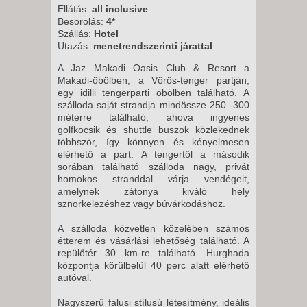
-
Ellátás:
all inclusive
22 NAP / 21 ÉJSZAKA
Besorolás:
4*
Szállás:
Hotel
2026. AUGUSZTUS 24., HÉTFŐ
Utazás:
menetrendszerinti járattal
-
A Jaz Makadi Oasis Club & Resort a
10 NAP / 9 ÉJSZAKA
Makadi-öbölben, a Vörös-tenger partján,
2026. AUGUSZTUS 24., HÉTFŐ
egy idilli tengerparti öbölben található. A
szálloda saját strandja mindössze 250 -300
-
méterre található, ahova ingyenes
8 NAP / 7 ÉJSZAKA
golfkocsik és shuttle buszok közlekednek
többször, így könnyen és kényelmesen
2026. AUGUSZTUS 24., HÉTFŐ
elérhető a part. A tengertől a második
-
sorában található szálloda nagy, privát
homokos stranddal várja vendégeit,
15 NAP / 14 ÉJSZAKA
amelynek zátonya kiváló hely
2026. AUGUSZTUS 25., KEDD -
sznorkelezéshez vagy búvárkodáshoz.
22 NAP / 21 ÉJSZAKA
A szálloda közvetlen közelében számos
2026. AUGUSZTUS 25., KEDD -
étterem és vásárlási lehetőség található. A
repülőtér 30 km-re található. Hurghada
10 NAP / 9 ÉJSZAKA
központja körülbelül 40 perc alatt elérhető
2026. AUGUSZTUS 25., KEDD -
autóval.
8 NAP / 7 ÉJSZAKA
Nagyszerű falusi stílusú létesítmény, ideális