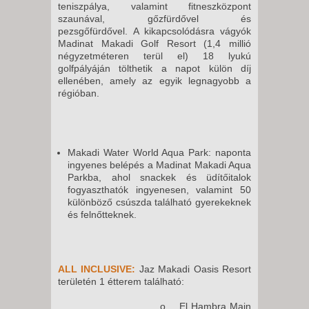
15 NAP / 14 ÉJSZAKA
teniszpálya, valamint fitneszközpont
szaunával, gőzfürdővel és
2026. AUGUSZTUS 28.,
pezsgőfürdővel.
A kikapcsolódásra vágyók
PÉNTEK -
Madinat Makadi Golf Resort (1,4 millió
22 NAP / 21 ÉJSZAKA
négyzetméteren terül el) 18 lyukú
golfpályáján tölthetik a napot külön díj
2026. AUGUSZTUS 29.,
ellenében, amely az egyik legnagyobb a
SZOMBAT -
régióban.
10 NAP / 9 ÉJSZAKA
2026. AUGUSZTUS 29.,
SZOMBAT -
Makadi Water World Aqua Park: naponta
8 NAP / 7 ÉJSZAKA
ingyenes belépés a Madinat Makadi Aqua
Parkba, ahol snackek és üdítőitalok
2026. AUGUSZTUS 29.,
fogyaszthatók ingyenesen, valamint 50
SZOMBAT -
különböző csúszda található gyerekeknek
és felnőtteknek.
15 NAP / 14 ÉJSZAKA
2026. AUGUSZTUS 30.,
VASÁRNAP -
ALL INCLUSIVE:
Jaz Makadi Oasis Resort
8 NAP / 7 ÉJSZAKA
területén 1 étterem található:
2026. AUGUSZTUS 30.,
o El Hambra Main