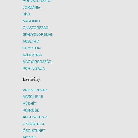
HORVÁTORSZÁG
2026. SZEPTEMBER 16.,
JORDÁNIA
KÍNA
SZERDA -
MAROKKÓ
15 NAP / 14 ÉJSZAKA
OLASZORSZÁG
2026. SZEPTEMBER 16.,
SPANYOLORSZÁG
SZERDA -
AUSZTRIA
22 NAP / 21 ÉJSZAKA
EGYIPTOM
SZLOVÉNIA
2026. SZEPTEMBER 16.,
MAGYARORSZÁG
SZERDA -
PORTUGÁLIA
10 NAP / 9 ÉJSZAKA
Esemény
2026. SZEPTEMBER 16.,
SZERDA -
VALENTIN NAP
8 NAP / 7 ÉJSZAKA
MÁRCIUS 15
HÚSVÉT
2026. SZEPTEMBER 17.,
PÜNKÖSD
CSÜTÖRTÖK -
AUGUSZTUS 20.
22 NAP / 21 ÉJSZAKA
OKTÓBER 23.
2026. SZEPTEMBER 17.,
ŐSZI SZÜNET
CSÜTÖRTÖK -
ADVENT