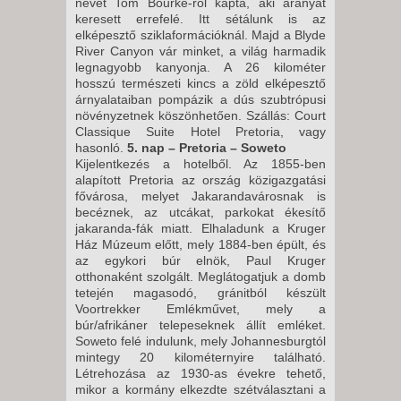
nevét Tom Bourke-ről kapta, aki aranyat
keresett errefelé. Itt sétálunk is az
elképesztő sziklaformációknál. Majd a Blyde
River Canyon vár minket, a világ harmadik
legnagyobb kanyonja. A 26 kilométer
hosszú természeti kincs a zöld elképesztő
árnyalataiban pompázik a dús szubtrópusi
növényzetnek köszönhetően. Szállás: Court
Classique Suite Hotel Pretoria, vagy
hasonló.
5. nap – Pretoria – Soweto
Kijelentkezés a hotelből. Az 1855-ben
alapított Pretoria az ország közigazgatási
fővárosa, melyet Jakarandavárosnak is
becéznek, az utcákat, parkokat ékesítő
jakaranda-fák miatt. Elhaladunk a Kruger
Ház Múzeum előtt, mely 1884-ben épült, és
az egykori búr elnök, Paul Kruger
otthonaként szolgált. Meglátogatjuk a domb
tetején magasodó, gránitból készült
Voortrekker Emlékművet, mely a
búr/afrikáner telepeseknek állít emléket.
Soweto felé indulunk, mely Johannesburgtól
mintegy 20 kilométernyire található.
Létrehozása az 1930-as évekre tehető,
mikor a kormány elkezdte szétválasztani a