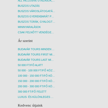
ALL INCLUSIVE UTAZÁSOK, NYARALÁSOK
BUSZOS UTAZÁS
BUSZOS VÁROSLÁTOGATÁSOK
BUSZOS GYEREKBARÁT PROGRAMOK
BUSZOS TÚRÁK, GYALOGTÚRÁK
MININYARALÁSOK
CSAK FELNŐTT VENDÉGEKET FOGADÓ SZÁLLÁSOK
Ár szerint
BUDAVÁR TOURS MINDEN AKCIÓS ÚT
BUDAVÁR TOURS FIRST MINUTE AKCIÓS UTAK
BUDAVÁR TOURS LAST MINUTE AKCIÓS UTAK
50 000 FT/FŐ ALATT
50 000 - 100 000 FT/FŐ KÖZÖTT
100 000 - 150 000 FT/FŐ KÖZÖTT
150 000 - 200 000 FT/FŐ KÖZÖTT
200 000 - 300 000 FT/FŐ KÖZÖTT
300 000 FT/FŐ FELETT
LUXUS- ÉS KÜLÖNLEGES UTAK
Kedvenc útjaink