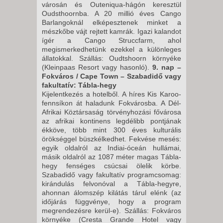
városán és Outeniqua-hágón keresztül
Oudsthoornba. A 20 millió éves Cango
Barlangoknál elképesztenek minket a
mészkőbe vájt rejtett kamrák. Igazi kalandot
ígér a Cango Struccfarm, ahol
megismerkedhetünk ezekkel a különleges
állatokkal. Szállás: Oudtshoorn környéke
(Kleinpaas Resort vagy hasonló).
9. nap –
Fokváros / Cape Town – Szabadidő vagy
fakultatív: Tábla-hegy
Kijelentkezés a hotelből. A híres Kis Karoo-
fennsíkon át haladunk Fokvárosba. A Dél-
Afrikai Köztársaság törvényhozási fővárosa
az afrikai kontinens legdélibb pontjának
ékköve, több mint 300 éves kulturális
örökséggel büszkélkedhet. Fekvése mesés:
egyik oldalról az Indiai-óceán hullámai,
másik oldalról az 1087 méter magas Tábla-
hegy fenséges csúcsai ölelik körbe.
Szabadidő vagy fakultatív programcsomag:
kirándulás felvonóval a Tábla-hegyre,
ahonnan álomszép kilátás tárul elénk (az
időjárás függvénye, hogy a program
megrendezésre kerül-e). Szállás: Fokváros
környéke (Cresta Grande Hotel vagy