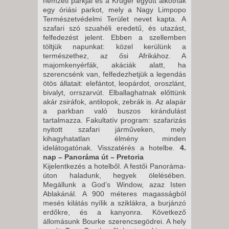
nemzeti parkjai és a Kruger együtt alkotnak
egy óriási parkot, mely a Nagy Limpopo
Természetvédelmi Terület nevet kapta. A
szafari szó szuahéli eredetű, és utazást,
felfedezést jelent. Ebben a szellemben
töltjük napunkat: közel kerülünk a
természethez, az ősi Afrikához. A
majomkenyérfák, akáciák alatt, ha
szerencsénk van, felfedezhetjük a legendás
ötös állatait: elefántot, leopárdot, oroszlánt,
bivalyt, orrszarvút. Elballaghatnak előttünk
akár zsiráfok, antilopok, zebrák is. Az alapár
a parkban való buszos kirándulást
tartalmazza. Fakultatív program: szafarizás
nyitott szafari járműveken, mely
kihagyhatatlan élmény minden
idelátogatónak. Visszatérés a hotelbe.
4.
nap – Panoráma út – Pretoria
Kijelentkezés a hotelből. A festői Panoráma-
úton haladunk, hegyek ölelésében.
Megállunk a God’s Window, azaz Isten
Ablakánál. A 900 méteres magasságból
mesés kilátás nyílik a sziklákra, a burjánzó
erdőkre, és a kanyonra. Következő
állomásunk Bourke szerencsegödrei. A hely