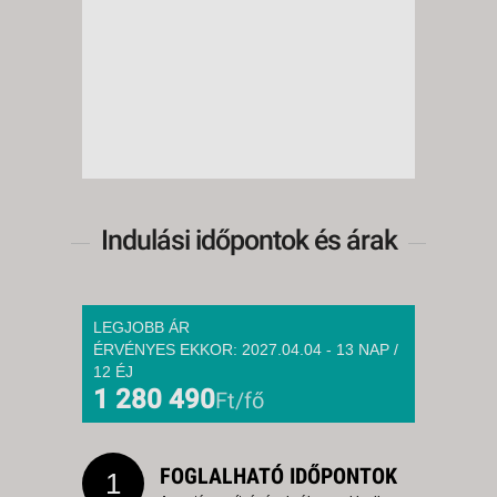
Indulási időpontok és árak
LEGJOBB ÁR
ÉRVÉNYES EKKOR: 2027.04.04 - 13 NAP /
12 ÉJ
1 280 490
Ft/fő
FOGLALHATÓ IDŐPONTOK
1