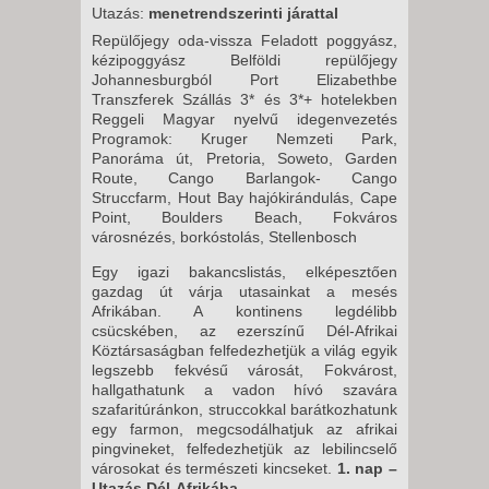
Utazás:
menetrendszerinti járattal
Repülőjegy oda-vissza Feladott poggyász,
kézipoggyász Belföldi repülőjegy
Johannesburgból Port Elizabethbe
Transzferek Szállás 3* és 3*+ hotelekben
Reggeli Magyar nyelvű idegenvezetés
Programok: Kruger Nemzeti Park,
Panoráma út, Pretoria, Soweto, Garden
Route, Cango Barlangok- Cango
Struccfarm, Hout Bay hajókirándulás, Cape
Point, Boulders Beach, Fokváros
városnézés, borkóstolás, Stellenbosch
Egy igazi bakancslistás, elképesztően
gazdag út várja utasainkat a mesés
Afrikában. A kontinens legdélibb
csücskében, az ezerszínű Dél-Afrikai
Köztársaságban felfedezhetjük a világ egyik
legszebb fekvésű városát, Fokvárost,
hallgathatunk a vadon hívó szavára
szafaritúránkon, struccokkal barátkozhatunk
egy farmon, megcsodálhatjuk az afrikai
pingvineket, felfedezhetjük az lebilincselő
városokat és természeti kincseket.
1. nap –
Utazás Dél-Afrikába