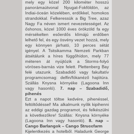
mely egy közel 200 kilométer hosszú
panorámaútvonal Nyugat-Fokföldön, az
Indiai-óceán közelében, erdőkkel, homokos
strandokkal. Felkeressük a Big Tree, azaz
Nagy Fa néven ismert nevezetességet. Az
őshonos, közel 1000 éves örökzöld fa egy
mérsékelten esőerdős klímájú erdőben
lelhető fel, és egy ösvény vezet hozzá, mely
egy könnyen járható, 10 perces sétát
igényel. A Tsitsikamma Nemzeti Parkban
átsétálunk a híres függőhídon, mely 77
méteren át nyújtózik a Storms-folyó
vöröses-barnás vize felett. Plettenberg Bay
felé utazunk. Szabadidő vagy fakultatív
programcsomag: delfin/fókanéző hajótúra.
Szállás Knysna környéke (Lagoona Inn
vagy hasonló).
7. nap – Szabadidő,
pihenés
Ezt a napot töltse kedvére, pihenéssel,
feltöltődéssel! Ma alkalmunk nyílik kipihenni
az eddigi gazdag programot, és felkészülni
a következőkre! Szállás: Knysna környéke
(Lagoona Inn vagy hasonló).
8. nap –
Cango Barlangok – Cango Struccfarm
Kijelentkezés a hotelből. Haladunk George