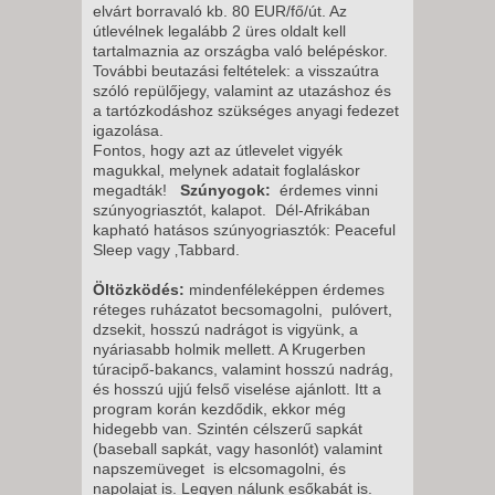
elvárt borravaló kb. 80 EUR/fő/út. Az
útlevélnek legalább 2 üres oldalt kell
tartalmaznia az országba való belépéskor.
További beutazási feltételek: a visszaútra
szóló repülőjegy, valamint az utazáshoz és
a tartózkodáshoz szükséges anyagi fedezet
igazolása.
Fontos, hogy azt az útlevelet vigyék
magukkal, melynek adatait foglaláskor
megadták!
Szúnyogok:
érdemes vinni
szúnyogriasztót, kalapot. Dél-Afrikában
kapható hatásos szúnyogriasztók: Peaceful
Sleep vagy ‚Tabbard.
Öltözködés:
mindenféleképpen érdemes
réteges ruházatot becsomagolni, pulóvert,
dzsekit, hosszú nadrágot is vigyünk, a
nyáriasabb holmik mellett. A Krugerben
túracipő-bakancs, valamint hosszú nadrág,
és hosszú ujjú felső viselése ajánlott. Itt a
program korán kezdődik, ekkor még
hidegebb van. Szintén célszerű sapkát
(baseball sapkát, vagy hasonlót) valamint
napszemüveget is elcsomagolni, és
napolajat is. Legyen nálunk esőkabát is.