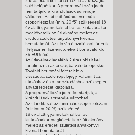
2 üres oldalt kell tartalmaznia az országba
való belépéskor. A programváltozás jogát
fenntartjuk, a kirándulások sorrendje
változhat! Az út indításához minimális
csoportlétszám (min. 20 fő) szükséges! 18
év alatti gyermekeknél be- és kiutazásakor
megkövetelik az úti okmány mellett az
eredeti születési anyakönyvi kivonat
bemutatását. Az utazás átszállással történik.
Helyszínen fizetendő, elvárt borravaló kb.
85 EUR/fő/út.
Az útlevélnek legalább 2 üres oldalt kell
tartalmaznia az országba való belépéskor.
További beutazási feltételek: a
visszaútra szóló repülőjegy, valamint az
utazáshoz és a tartózkodáshoz szükséges
anyagi fedezet igazolása.
A programváltozás jogát fenntartjuk, a
kirándulások sorrendje változhat!
Az út indításához minimális csoportlétszám
(minimum 20 fő) szükséges!
18 év alatti gyermekeknél be- és
kiutazásakor megkövetelik az úti okmány
mellett az eredeti születési anyakönyvi
kivonat bemutatását.