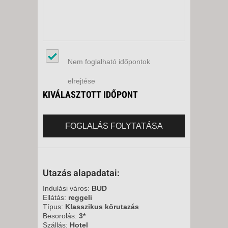
Nem foglalható időpontok
elrejtése
KIVÁLASZTOTT IDŐPONT
FOGLALÁS FOLYTATÁSA
Utazás alapadatai:
Indulási város:
BUD
Ellátás:
reggeli
Típus:
Klasszikus körutazás
Besorolás:
3*
Szállás:
Hotel