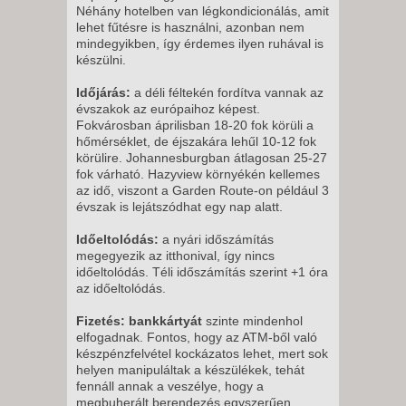
Néhány hotelben van légkondicionálás, amit
lehet fűtésre is használni, azonban nem
mindegyikben, így érdemes ilyen ruhával is
készülni.
Időjárás:
a déli féltekén fordítva vannak az
évszakok az európaihoz képest.
Fokvárosban áprilisban 18-20 fok körüli a
hőmérséklet, de éjszakára lehűl 10-12 fok
körülire. Johannesburgban átlagosan 25-27
fok várható. Hazyview környékén kellemes
az idő, viszont a Garden Route-on például 3
évszak is lejátszódhat egy nap alatt.
Időeltolódás:
a nyári időszámítás
megegyezik az itthonival, így nincs
időeltolódás. Téli időszámítás szerint +1 óra
az időeltolódás.
Fizetés: bankkártyát
szinte mindenhol
elfogadnak. Fontos, hogy az ATM-ből való
készpénzfelvétel kockázatos lehet, mert sok
helyen manipuláltak a készülékek, tehát
fennáll annak a veszélye, hogy a
megbuherált berendezés egyszerűen