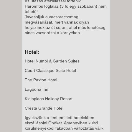
Az utazás átszállással történik.
Háromfős foglalás (3 fő egy szobában) nem
tehető!
Javasoljuk a vacsoracsomag
megvásárlását, mert vannak olyan
helyszínek az út során, ahol más lehetőség
nincs vacsorázni a környéken.
Hotel:
Hotel Numbi & Garden Suites
Court Classique Suite Hotel
The Paxton Hotel
Lagoona Inn
Kleinplaas Holiday Resort
Cresta Grande Hotel
Igyekszünk a fent említett hotelekben
elszállásolni Önöket. Amennyiben külső
körülményekből fakadóan változtatás válik