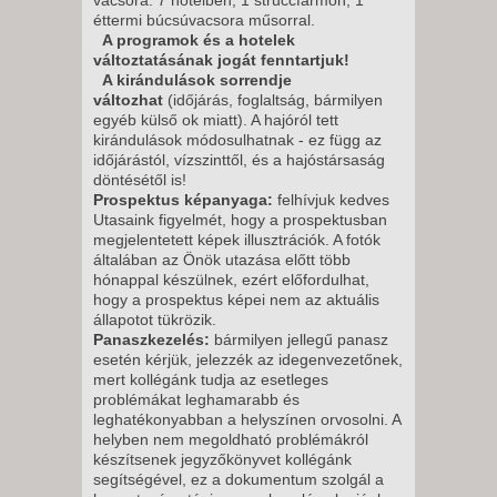
éttermi búcsúvacsora műsorral.
A programok és a hotelek
változtatásának jogát fenntartjuk!
A kirándulások sorrendje
változhat
(időjárás, foglaltság, bármilyen
egyéb külső ok miatt). A hajóról tett
kirándulások módosulhatnak - ez függ az
időjárástól, vízszinttől, és a hajóstársaság
döntésétől is!
Prospektus képanyaga:
felhívjuk kedves
Utasaink figyelmét, hogy a prospektusban
megjelentetett képek illusztrációk. A fotók
általában az Önök utazása előtt több
hónappal készülnek, ezért előfordulhat,
hogy a prospektus képei nem az aktuális
állapotot tükrözik.
Panaszkezelés:
bármilyen jellegű panasz
esetén kérjük, jelezzék az idegenvezetőnek,
mert kollégánk tudja az esetleges
problémákat leghamarabb és
leghatékonyabban a helyszínen orvosolni. A
helyben nem megoldható problémákról
készítsenek jegyzőkönyvet kollégánk
segítségével, ez a dokumentum szolgál a