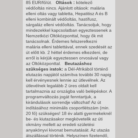
85 EUR/fő/út.
Oltások
:
kötelező
védőoltás nincs. Ajánlott oltások: malária
elleni oltás vagy tabletta, Hepatitisz A és B
elleni kombinált védőoltás, hastífusz,
sárgaláz elleni védőoltás. Tanácsoljuk, hogy
mindezekkel kapcsolatban egyeztessenek a
Nemzetközi Oltóközponttal, hogy ők mit
tanácsolnak. Érdemes felszerelkezni
malária elleni tablettával, ennek szedését az
út előtt kb. 2 héttel érdemes elkezdeni, de
erről is kérjük egyeztessen orvosával vagy
az Oltóközponttal.
Beutazáshoz
szükséges iratok:
a Dél-Afrikából történő
elutazás napjától számítva további 30 napig
kell érvényesnek lennie az útlevélnek. Az
útlevélnek legalább 2 üres oldalt kell
tartalmaznia az országba való belépéskor. A
programváltozás jogát fenntartjuk, a
kirándulások sorrendje változhat! Az út
indításához minimális csoportlétszám (min.
20 fő) szükséges! 18 év alatti gyermekeknél
be- és kiutazásakor megkövetelik az úti
okmány mellett az eredeti születési
anyakönyvi kivonat bemutatását. Az utazás
átszállással történik. Helyszínen fizetendő,