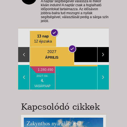
A naptár segítségével válassza ki mikor
kíván indulni! A naptár csak a foglalható
időpontokat tartalmazza. Az idősávon
jobbra-balra tud mozogni a nyilak
segítségével, választását pedig a sárga szín
jelöli.
13 nap
12 éjszaka
2027
ÁPRILIS
1.280.490
2027.04.
4.
VASÁRNAP
Kapcsolódó cikkek
Zakynthos nyaralás: 8+1
Limone