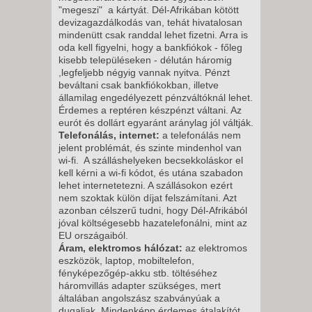
"megeszi" a kártyát. Dél-Afrikában kötött
devizagazdálkodás van, tehát hivatalosan
mindenütt csak randdal lehet fizetni. Arra is
oda kell figyelni, hogy a bankfiókok - főleg
kisebb településeken - délután háromig
,legfeljebb négyig vannak nyitva. Pénzt
beváltani csak bankfiókokban, illetve
államilag engedélyezett pénzváltóknál lehet.
Érdemes a reptéren készpénzt váltani. Az
eurót és dollárt egyaránt aránylag jól váltják.
Telefonálás, internet:
a telefonálás nem
jelent problémát, és szinte mindenhol van
wi-fi. A szálláshelyeken becsekkoláskor el
kell kérni a wi-fi kódot, és utána szabadon
lehet internetetezni. A szállásokon ezért
nem szoktak külön díjat felszámítani. Azt
azonban célszerű tudni, hogy Dél-Afrikából
jóval költségesebb hazatelefonálni, mint az
EU országaiból.
Áram, elektromos hálózat:
az elektromos
eszközök, laptop, mobiltelefon,
fényképezőgép-akku stb. töltéséhez
háromvillás adapter szükséges, mert
általában angolszász szabványúak a
dugaljak. Mindenképp érdemes átalakítót