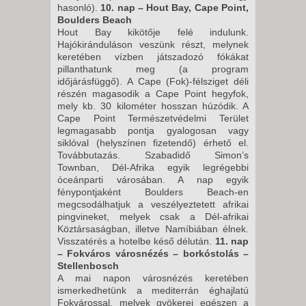
hasonló).
10. nap – Hout Bay, Cape Point,
Boulders Beach
Hout Bay kikötője felé indulunk.
Hajókiránduláson veszünk részt, melynek
keretében vízben játszadozó fókákat
pillanthatunk meg (a program
időjárásfüggő). A Cape (Fok)-félsziget déli
részén magasodik a Cape Point hegyfok,
mely kb. 30 kilométer hosszan húzódik. A
Cape Point Természetvédelmi Terület
legmagasabb pontja gyalogosan vagy
siklóval (helyszínen fizetendő) érhető el.
Továbbutazás. Szabadidő Simon’s
Townban, Dél-Afrika egyik legrégebbi
óceánparti városában. A nap egyik
fénypontjaként Boulders Beach-en
megcsodálhatjuk a veszélyeztetett afrikai
pingvineket, melyek csak a Dél-afrikai
Köztársaságban, illetve Namíbiában élnek.
Visszatérés a hotelbe késő délután.
11. nap
– Fokváros városnézés – borkóstolás –
Stellenbosch
A mai napon városnézés keretében
ismerkedhetünk a mediterrán éghajlatú
Fokvárossal, melyek gyökerei egészen a