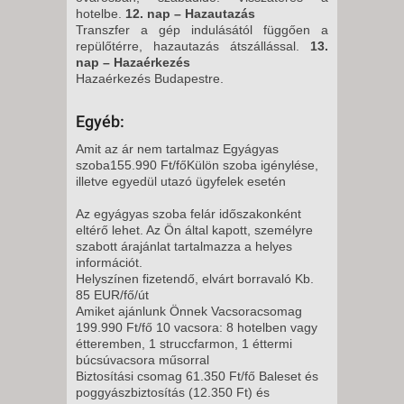
hotelbe.
12. nap – Hazautazás
Transzfer a gép indulásától függően a
repülőtérre, hazautazás átszállással.
13.
nap – Hazaérkezés
Hazaérkezés Budapestre.
Egyéb:
Amit az ár nem tartalmaz Egyágyas
szoba155.990 Ft/főKülön szoba igénylése,
illetve egyedül utazó ügyfelek esetén
Az egyágyas szoba felár időszakonként
eltérő lehet. Az Ön által kapott, személyre
szabott árajánlat tartalmazza a helyes
információt.
Helyszínen fizetendő, elvárt borravaló Kb.
85 EUR/fő/út
Amiket ajánlunk Önnek Vacsoracsomag
199.990 Ft/fő 10 vacsora: 8 hotelben vagy
étteremben, 1 struccfarmon, 1 éttermi
búcsúvacsora műsorral
Biztosítási csomag 61.350 Ft/fő Baleset és
poggyászbiztosítás (12.350 Ft) és