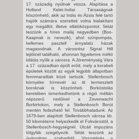
17. századig nyúlnak vissza. Alapítása a
Holland Kelet-Indiai Társaságnak
köszönhető, akik az India és Ázsia felé tartó
hajóik számára szerettek volna kialakítani
egy megállót, illetve ellátóközpontot. Sétát
teszünk a híres maláj negyedben (Boo-
Kaapnak is nevezik), ahol színpompás,
kellemes pasztell árnyalatú házak
magasodnak. A városrész Signal Hill
lejtőinél található, ahonnan figyelemre méltó
kilátás nyílik a városra. A Jóreménység Vára
a 17. században épült erőd, mely a korabeli
épületek között az egyik legjobb állapotban
fennmaradtak közé tartozik. Stellenbosch
környéke hírnevét az itt termesztett
boroknak is köszönheti. Borkóstolás
keretében ismerkedhetünk a régió méltán
népszerű nedűivel a Zevenwacht
Borbirtokon, mely a Stellenbosch Borút
mentén fedezhető fel. Továbbhaladunk. Az
1679-ben alapított Stellenbosch városa kb.
50 kilométerre helyezkedik el Fokvárostól, a
Stellenbosch-hegységnél. Utcáit impozáns
tölgyfák szegélyezik. Sétát teszünk az
óvárosban, szabadidő. Visszatérés a