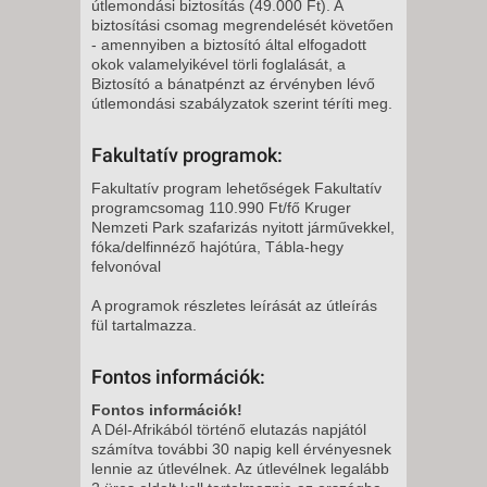
útlemondási biztosítás (49.000 Ft). A
biztosítási csomag megrendelését követően
- amennyiben a biztosító által elfogadott
okok valamelyikével törli foglalását, a
Biztosító a bánatpénzt az érvényben lévő
útlemondási szabályzatok szerint téríti meg.
Fakultatív programok:
Fakultatív program lehetőségek Fakultatív
programcsomag 110.990 Ft/fő Kruger
Nemzeti Park szafarizás nyitott járművekkel,
fóka/delfinnéző hajótúra, Tábla-hegy
felvonóval
A programok részletes leírását az útleírás
fül tartalmazza.
Fontos információk:
Fontos információk!
A Dél-Afrikából történő elutazás napjától
számítva további 30 napig kell érvényesnek
lennie az útlevélnek. Az útlevélnek legalább