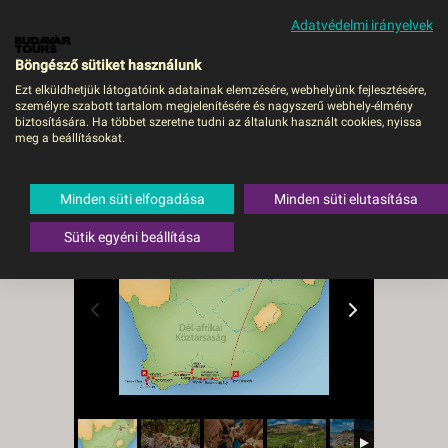
Adatvédelmi irányelvek
MENÜ
Böngésző sütiket használunk
Ezt elküldhetjük látogatóink adatainak elemzésére, webhelyünk fejlesztésére,
személyre szabott tartalom megjelenítésére és nagyszerű webhely-élmény
Dél-Afrika - BUD, Repülő
biztosítására. Ha többet szeretne tudni az általunk használt cookies, nyissa
meg a beállításokat.
Dél-afrikai Köztársaság
,
Közép-
Dunántúl
,
Fokváros
Minden süti elfogadása
Minden süti elutasítása
Sütik egyéni beállítása