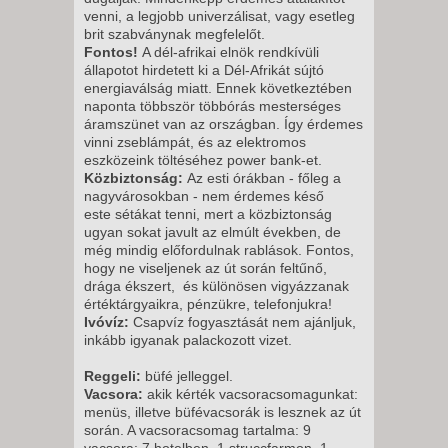
venni, a legjobb univerzálisat, vagy esetleg
brit szabványnak megfelelőt.
Fontos!
A dél-afrikai elnök rendkívüli
állapotot hirdetett ki a Dél-Afrikát sújtó
energiaválság miatt. Ennek következtében
naponta többször többórás mesterséges
áramszünet van az országban. Így érdemes
vinni zseblámpát, és az elektromos
eszközeink töltéséhez power bank-et.
Közbiztonság:
Az esti órákban - főleg a
nagyvárosokban - nem érdemes késő
este sétákat tenni, mert a közbiztonság
ugyan sokat javult az elmúlt években, de
még mindig előfordulnak rablások. Fontos,
hogy ne viseljenek az út során feltűnő,
drága ékszert, és különösen vigyázzanak
értéktárgyaikra, pénzükre, telefonjukra!
Ivóvíz:
Csapvíz fogyasztását nem ajánljuk,
inkább igyanak palackozott vizet.
Reggeli:
büfé jelleggel.
Vacsora:
akik kérték vacsoracsomagunkat:
menüs, illetve büfévacsorák is lesznek az út
során. A vacsoracsomag tartalma: 9
vacsora: 7 hotelben, 1 struccfarmon, 1