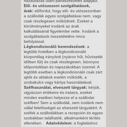
hazautazás utáni panaszkezelés alapjául.
Elő- és utószezoni szolgáltatások,
árak:
előfordul, hogy elő- és utószezonban
a szállodák egyes szolgáltatásai nem, vagy
csak részlegesen működnek. Ezeket a
körülményeket irodánk az árak
kalkulálásánál figyelembe vette. Irodánk a
szolgáltatások összetételére nincs
befolyással.
Légkondicionáló berendezések
: a
legtöbb hotelben a légkondicionáló
központilag irányított (nyáron hűt, hűvösebb
időben fűt) és csak részlegesen, bizonyos
időpontokban és napszakokban üzemel. A
legtöbb esetben a légkondicionáló csak zárt
ajtók és ablakok esetén működik, a
szobakulcs vagy kártya használatával.
Széfhasználat, elveszett tárgyak:
kérjük,
vigyázzon értékeire és irataira, ezeket
minden esetben helyezze el a szállodai
széfben! Sem a szállodák, sem irodánk nem
vállal felelősséget az elveszett tárgyakért. A
széfek a szállodákban a recepción és egyes
szobákban találhatók, alkalmanként térítés
ellenében.
Adatvédelem:
a foglaláshoz