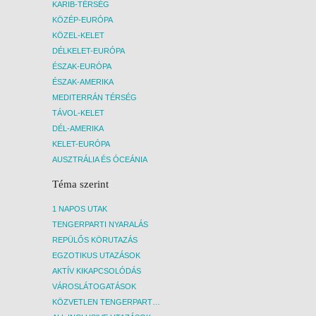
KARIB-TÉRSÉG
KÖZÉP-EURÓPA
KÖZEL-KELET
DÉLKELET-EURÓPA
ÉSZAK-EURÓPA
ÉSZAK-AMERIKA
MEDITERRÁN TÉRSÉG
TÁVOL-KELET
DÉL-AMERIKA
KELET-EURÓPA
AUSZTRÁLIA ÉS ÓCEÁNIA
Téma szerint
1 NAPOS UTAK
TENGERPARTI NYARALÁS
REPÜLŐS KÖRUTAZÁS
EGZOTIKUS UTAZÁSOK
AKTÍV KIKAPCSOLÓDÁS
VÁROSLÁTOGATÁSOK
KÖZVETLEN TENGERPARTI SZÁLLÁSOK