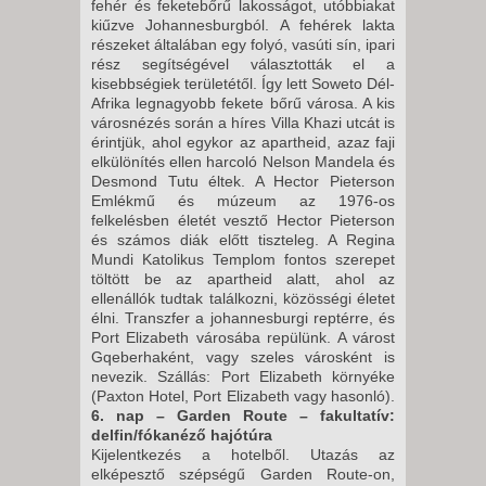
fehér és feketebőrű lakosságot, utóbbiakat
kiűzve Johannesburgból. A fehérek lakta
részeket általában egy folyó, vasúti sín, ipari
rész segítségével választották el a
kisebbségiek területétől. Így lett Soweto Dél-
Afrika legnagyobb fekete bőrű városa. A kis
városnézés során a híres Villa Khazi utcát is
érintjük, ahol egykor az apartheid, azaz faji
elkülönítés ellen harcoló Nelson Mandela és
Desmond Tutu éltek. A Hector Pieterson
Emlékmű és múzeum az 1976-os
felkelésben életét vesztő Hector Pieterson
és számos diák előtt tiszteleg. A Regina
Mundi Katolikus Templom fontos szerepet
töltött be az apartheid alatt, ahol az
ellenállók tudtak találkozni, közösségi életet
élni. Transzfer a johannesburgi reptérre, és
Port Elizabeth városába repülünk. A várost
Gqeberhaként, vagy szeles városként is
nevezik. Szállás: Port Elizabeth környéke
(Paxton Hotel, Port Elizabeth vagy hasonló).
6. nap – Garden Route – fakultatív:
delfin/fókanéző hajótúra
Kijelentkezés a hotelből. Utazás az
elképesztő szépségű Garden Route-on,