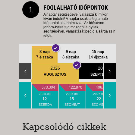
FOGLALHATÓ IDŐPONTOK
1
A naptár segítségével válassza ki mikor
kíván indulni! A naptár csak a foglalható
időpontokat tartalmazza. Az idősávon
jobbra-balra tud mozogni a nyilak
segítségével, választását pedig a sárga szín
jelöli.
8 nap
9 nap
15 nap
7 éjszaka
8 éjszaka
14 éjszaka
2026
2026
AUGUSZTUS
SZEPTEMBER
673.304
422.870
406.197
406.19
2026.08.
2026.08.
2026.08.
2026.08.
12.
15.
22.
26.
SZERDA
SZOMBAT
SZOMBAT
SZERDA
Kapcsolódó cikkek