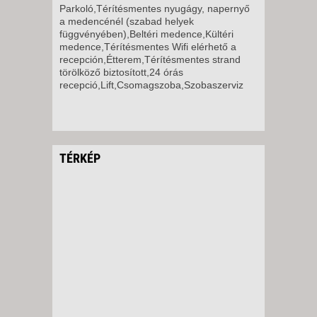
Parkoló,Térítésmentes nyugágy, napernyő
a medencénél (szabad helyek
függvényében),Beltéri medence,Kültéri
medence,Térítésmentes Wifi elérhető a
recepción,Étterem,Térítésmentes strand
törölköző biztosított,24 órás
recepció,Lift,Csomagszoba,Szobaszerviz
TÉRKÉP