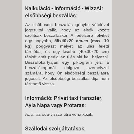
Kalkuláció - Információ - WizzAir
elsőbbségi beszállás:
Az elsőbbségi beszállás igénybe vételével
jogosulttá válik, hogy az elsők között
szólítsák beszálláskor. A fedélzere felvihet
egy nagyobb,
55x40x20 cm-es (max. 10
kg)
poggyászt melyet az ülés feletti
tárolóba, és egy kisebb (40x30x20 cm)
táskát amit pedig az ülés alá kell helyezni.
Beszállókártyáján egy piktogram jelzi a
beszállókapunál dolgozó személyzet
számára, hogy Ön elsőbbségi beszállásra
jogosult. Az elsőbbségi beszállás díja nem
téríthető vissza.
Információ: Privát taxi transzfer,
Ayia Napa vagy Protaras:
Az ár az oda-vissza útra vonatkozik.
Szállodai szolgáltatások: