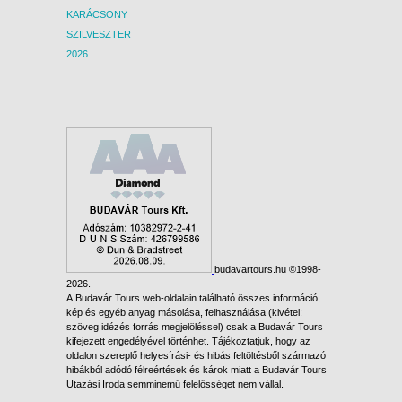
KARÁCSONY
SZILVESZTER
2026
budavartours.hu ©1998-
2026.
A Budavár Tours web-oldalain található összes információ,
kép és egyéb anyag másolása, felhasználása (kivétel:
szöveg idézés forrás megjelöléssel) csak a Budavár Tours
kifejezett engedélyével történhet. Tájékoztatjuk, hogy az
oldalon szereplő helyesírási- és hibás feltöltésből származó
hibákból adódó félreértések és károk miatt a Budavár Tours
Utazási Iroda semminemű felelősséget nem vállal.