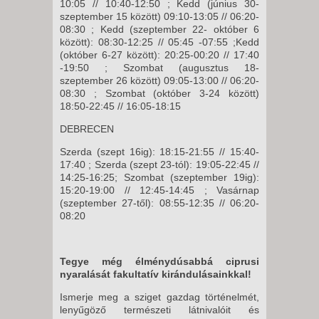
10:05 // 10:40-12:50 ; Kedd (június 30-
szeptember 15 között) 09:10-13:05 // 06:20-
08:30 ; Kedd (szeptember 22- október 6
között): 08:30-12:25 // 05:45 -07:55 ;Kedd
(október 6-27 között): 20:25-00:20 // 17:40
-19:50 ; Szombat (augusztus 18-
szeptember 26 között) 09:05-13:00 // 06:20-
08:30 ; Szombat (október 3-24 között)
18:50-22:45 // 16:05-18:15
DEBRECEN
Szerda (szept 16ig): 18:15-21:55 // 15:40-
17:40 ; Szerda (szept 23-tól): 19:05-22:45 //
14:25-16:25; Szombat (szeptember 19ig):
15:20-19:00 // 12:45-14:45 ; Vasárnap
(szeptember 27-től): 08:55-12:35 // 06:20-
08:20
Tegye még élménydúsabbá ciprusi
nyaralását fakultatív kirándulásainkkal!
Ismerje meg a sziget gazdag történelmét,
lenyűgöző természeti látnivalóit és