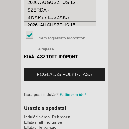
2026. AUGUSZTUS 12.,
SZERDA -
8 NAP / 7 ÉJSZAKA
2026. AUGUSZTUS 15.,
SZOMBAT -
Nem foglalható időpontok
15 NAP / 14 ÉJSZAKA
2026. AUGUSZTUS 15.,
elrejtése
SZOMBAT -
KIVÁLASZTOTT IDŐPONT
8 NAP / 7 ÉJSZAKA
2026. AUGUSZTUS 22.,
FOGLALÁS FOLYTATÁSA
SZOMBAT -
15 NAP / 14 ÉJSZAKA
2026. AUGUSZTUS 22.,
Budapesti indulás?
Kattintson ide!
SZOMBAT -
Utazás alapadatai:
8 NAP / 7 ÉJSZAKA
2026. AUGUSZTUS 26.,
Indulási város:
Debrecen
Ellátás:
all inclusive
SZERDA -
Ellátás:
félpanzió