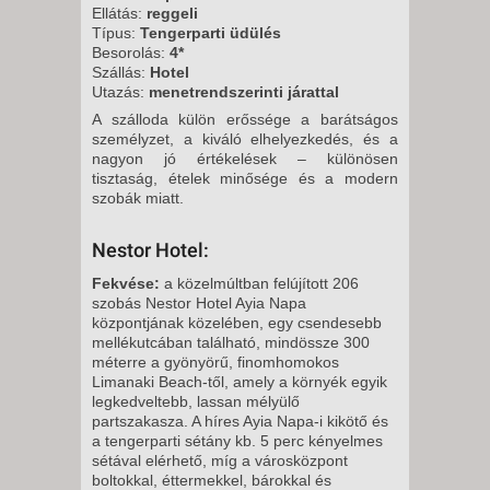
8 NAP / 7 ÉJSZAKA
Ellátás:
reggeli
Típus:
Tengerparti üdülés
2026. AUGUSZTUS 29.,
Besorolás:
4*
SZOMBAT -
Szállás:
Hotel
Utazás:
menetrendszerinti járattal
15 NAP / 14 ÉJSZAKA
A szálloda külön erőssége a barátságos
2026. AUGUSZTUS 29.,
személyzet, a kiváló elhelyezkedés, és a
SZOMBAT -
nagyon jó értékelések – különösen
tisztaság, ételek minősége és a modern
8 NAP / 7 ÉJSZAKA
szobák miatt.
2026. SZEPTEMBER 02.,
SZERDA -
Nestor Hotel:
8 NAP / 7 ÉJSZAKA
Fekvése:
a közelmúltban felújított 206
2026. SZEPTEMBER 05.,
szobás Nestor Hotel Ayia Napa
központjának közelében, egy csendesebb
SZOMBAT -
mellékutcában található, mindössze 300
8 NAP / 7 ÉJSZAKA
méterre a gyönyörű, finomhomokos
Limanaki Beach-től, amely a környék egyik
2026. SZEPTEMBER 05.,
legkedveltebb, lassan mélyülő
SZOMBAT -
partszakasza. A híres Ayia Napa-i kikötő és
15 NAP / 14 ÉJSZAKA
a tengerparti sétány kb. 5 perc kényelmes
sétával elérhető, míg a városközpont
2026. SZEPTEMBER 09.,
boltokkal, éttermekkel, bárokkal és