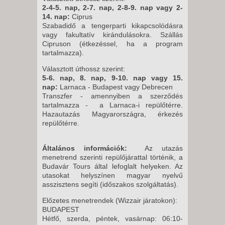
2-4-5. nap, 2-7. nap, 2-8-9. nap vagy 2-
14. nap:
Ciprus
Szabadidő a tengerparti kikapcsolódásra
vagy fakultatív kirándulásokra. Szállás
Cipruson (étkezéssel, ha a program
tartalmazza).
Választott úthossz szerint:
5-6. nap, 8. nap, 9-10. nap vagy 15.
nap:
Larnaca - Budapest vagy Debrecen
Transzfer - amennyiben a szerződés
tartalmazza - a Larnaca-i repülőtérre.
Hazautazás Magyarországra, érkezés
repülőtérre.
Általános információk:
Az utazás
menetrend szerinti repülőjárattal történik, a
Budavár Tours által lefoglalt helyeken. Az
utasokat helyszínen magyar nyelvű
asszisztens segíti (időszakos szolgáltatás).
Előzetes menetrendek (Wizzair járatokon):
BUDAPEST
Hétfő, szerda, péntek, vasárnap: 06:10-