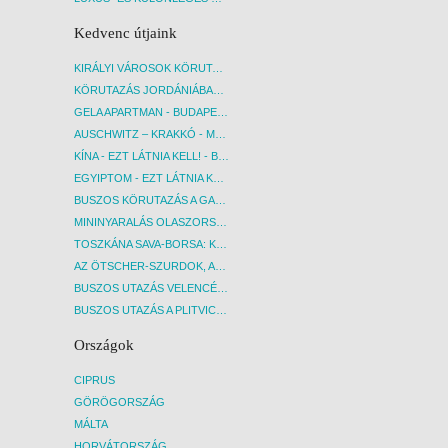
Kedvenc útjaink
KIRÁLYI VÁROSOK KÖRUTAZÁS KÖZVETLEN REPÜLŐJÁRATTAL - BUDAPEST, REPÜLŐ
KÖRUTAZÁS JORDÁNIÁBAN, HOLT-TENGERI PIHENÉSSEL - BUDAPEST, REPÜLŐ
GELA APARTMAN - BUDAPEST, REPÜLŐ
AUSCHWITZ – KRAKKÓ - MEGRÁZÓ IDŐUTAZÁS! - BUDAPEST, BUSZ
KÍNA - EZT LÁTNIA KELL! - BUDAPEST, REPÜLŐ
EGYIPTOM - EZT LÁTNIA KELL! - BUDAPEST, REPÜLŐ
BUSZOS KÖRUTAZÁS A GARDA-TÓ KÖRNYÉKÉN - BUDAPEST, BUSZ
MININYARALÁS OLASZORSZÁGBAN: ÉSZAK-OLASZ GYÖNGYSZEMEK NYOMÁBAN - BUDAPEST, BUSZ
TOSZKÁNA SAVA-BORSA: KÓSTOLÓK ÉS KULTURÁLIS UTAZÁS - BUDAPEST, BUSZ
AZ ÖTSCHER-SZURDOK, AUSZTRIA GRAND CANYONJA - BUDAPEST, BUSZ
BUSZOS UTAZÁS VELENCÉBE - BUDAPEST, BUSZ
BUSZOS UTAZÁS A PLITVICEI-TAVAK NEMZETI PARKBA - BUDAPEST, BUSZ
Országok
CIPRUS
GÖRÖGORSZÁG
MÁLTA
HORVÁTORSZÁG