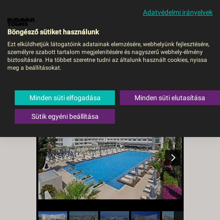
Adatvédelmi irányelvek
MENÜ
Böngésző sütiket használunk
Ezt elküldhetjük látogatóink adatainak elemzésére, webhelyünk fejlesztésére,
személyre szabott tartalom megjelenítésére és nagyszerű webhely-élmény
Nestor Hotel - Debrecen,
biztosítására. Ha többet szeretne tudni az általunk használt cookies, nyissa
meg a beállításokat.
Repülő
Ciprus
,
Dél-Ciprus
,
Ayia Napa
Minden süti elfogadása
Minden süti elutasítása
Sütik egyéni beállítása