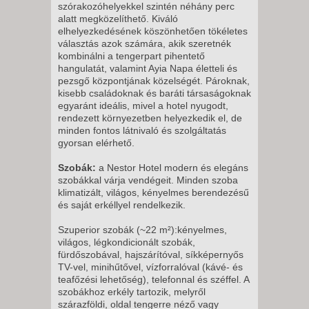
SZERDA -
szórakozóhelyekkel szintén néhány perc
alatt megközelíthető. Kiváló
8 NAP / 7 ÉJSZAKA
elhelyezkedésének köszönhetően tökéletes
2026. SZEPTEMBER 12.,
választás azok számára, akik szeretnék
kombinálni a tengerpart pihentető
SZOMBAT -
hangulatát, valamint Ayia Napa életteli és
8 NAP / 7 ÉJSZAKA
pezsgő központjának közelségét. Pároknak,
kisebb családoknak és baráti társaságoknak
2026. SZEPTEMBER 19.,
egyaránt ideális, mivel a hotel nyugodt,
SZOMBAT -
rendezett környezetben helyezkedik el, de
minden fontos látnivaló és szolgáltatás
9 NAP / 8 ÉJSZAKA
gyorsan elérhető.
2026. SZEPTEMBER 22., KEDD
Szobák:
a Nestor Hotel modern és elegáns
-
szobákkal várja vendégeit. Minden szoba
9 NAP / 8 ÉJSZAKA
klimatizált, világos, kényelmes berendezésű
és saját erkéllyel rendelkezik.
2026. SZEPTEMBER 23.,
SZERDA -
Szuperior szobák (~22 m²):
kényelmes,
8 NAP / 7 ÉJSZAKA
világos, légkondicionált szobák,
fürdőszobával, hajszárítóval, síkképernyős
2026. SZEPTEMBER 23.,
TV-vel, minihűtővel, vízforralóval (kávé- és
SZERDA -
teafőzési lehetőség), telefonnal és széffel. A
szobákhoz erkély tartozik, melyről
15 NAP / 14 ÉJSZAKA
szárazföldi, oldal tengerre néző vagy