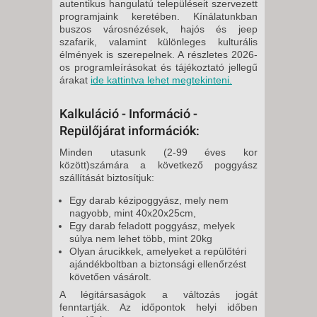
autentikus hangulatú településeit szervezett
programjaink keretében. Kínálatunkban
buszos városnézések, hajós és jeep
szafarik, valamint különleges kulturális
élmények is szerepelnek. A részletes 2026-
os programleírásokat és tájékoztató jellegű
árakat
ide kattintva lehet megtekinteni.
Kalkuláció - Információ -
Repülőjárat információk:
Minden utasunk (2-99 éves kor
között)számára a következő poggyász
szállítását biztosítjuk:
Egy darab kézipoggyász, mely nem
nagyobb, mint 40x20x25cm,
Egy darab feladott poggyász, melyek
súlya nem lehet több, mint 20kg
Olyan árucikkek, amelyeket a repülőtéri
ajándékboltban a biztonsági ellenőrzést
követően vásárolt.
A légitársaságok a változás jogát
fenntartják. Az időpontok helyi időben