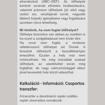
elrendezésű (ABC–DEF). Az ülőhelyek
konkrét sorának előzetes kiválasztására,
valamint prémium ülőhelyek (pl. első vagy
utolsó sor, vészkijárati sorok, nagyobb
lábterű helyek) igénylésére vagy foglalására
azonban nincs lehetőség.
Mi történik, ha nem foglal ülőhelyet?
Ülőhelye biztosítva van abban az esetben is
ha ezzel a szolgáltatással nem kíván élni.
Ha most nem foglal, a rendszer
véletlenszerű ülőhelyet ad Önnek. A
kiosztott ülőhelyről a beszállókártyán
értesülhet. Ezután a hely már nem
módosítható. Ha még maradtak szabad
ülőhelyek, az utasfelvétel során még
foglalhat, de nagy valószínűséggel ekkor
jóval kevesebb hely közül választhat.
Kalkuláció - Információ: Csoportos
transzfer:
A transzfer a desztináció reptér-szállás-
reptér útvonalára vonatkozik.