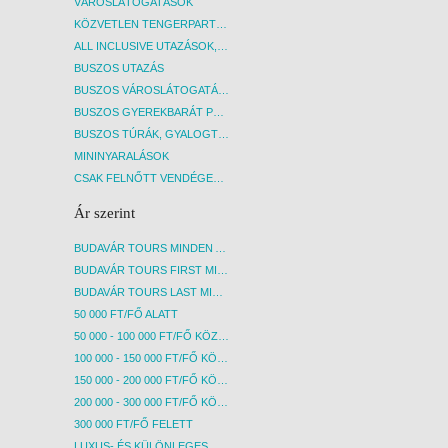
VÁROSLÁTOGATÁSOK
KÖZVETLEN TENGERPARTI SZÁLLÁSOK
ALL INCLUSIVE UTAZÁSOK, NYARALÁSOK
BUSZOS UTAZÁS
BUSZOS VÁROSLÁTOGATÁSOK
BUSZOS GYEREKBARÁT PROGRAMOK
BUSZOS TÚRÁK, GYALOGTÚRÁK
MININYARALÁSOK
CSAK FELNŐTT VENDÉGEKET FOGADÓ SZÁLLÁSOK
Ár szerint
BUDAVÁR TOURS MINDEN AKCIÓS ÚT
BUDAVÁR TOURS FIRST MINUTE AKCIÓS UTAK
BUDAVÁR TOURS LAST MINUTE AKCIÓS UTAK
50 000 FT/FŐ ALATT
50 000 - 100 000 FT/FŐ KÖZÖTT
100 000 - 150 000 FT/FŐ KÖZÖTT
150 000 - 200 000 FT/FŐ KÖZÖTT
200 000 - 300 000 FT/FŐ KÖZÖTT
300 000 FT/FŐ FELETT
LUXUS- ÉS KÜLÖNLEGES UTAK