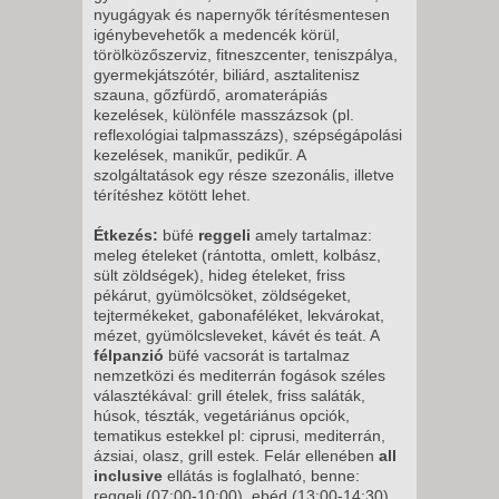
VASÁRNAP -
nyugágyak és napernyők térítésmentesen
igénybevehetők a medencék körül,
8 NAP / 7 ÉJSZAKA
törölközőszerviz, fitneszcenter, teniszpálya,
2026. OKTÓBER 14., SZERDA -
gyermekjátszótér, biliárd, asztalitenisz
szauna, gőzfürdő, aromaterápiás
8 NAP / 7 ÉJSZAKA
kezelések, különféle masszázsok (pl.
reflexológiai talpmasszázs), szépségápolási
kezelések, manikűr, pedikűr. A
szolgáltatások egy része szezonális, illetve
térítéshez kötött lehet.
Étkezés:
büfé
reggeli
amely tartalmaz:
meleg ételeket (rántotta, omlett, kolbász,
sült zöldségek), hideg ételeket, friss
pékárut, gyümölcsöket, zöldségeket,
tejtermékeket, gabonaféléket, lekvárokat,
mézet, gyümölcsleveket, kávét és teát. A
félpanzió
büfé vacsorát is tartalmaz
nemzetközi és mediterrán fogások széles
választékával: grill ételek, friss saláták,
húsok, tészták, vegetáriánus opciók,
tematikus estekkel pl: ciprusi, mediterrán,
ázsiai, olasz, grill estek. Felár ellenében
all
inclusive
ellátás is foglalható, benne:
reggeli (07:00-10:00), ebéd (13:00-14:30)