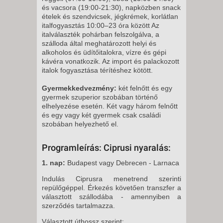
és vacsora (19:00-21:30), napközben snack
ételek és szendvicsek, jégkrémek, korlátlan
italfogyasztás 10:00–23 óra között Az
italválaszték pohárban felszolgálva, a
szálloda által meghatározott helyi és
alkoholos és üdítőitalokra, vízre és gépi
kávéra vonatkozik. Az import és palackozott
italok fogyasztása térítéshez kötött.
Gyermekkedvezmény:
két felnőtt és egy
gyermek szuperior szobában történő
elhelyezése esetén. Két vagy három felnőtt
és egy vagy két gyermek csak családi
szobában helyezhető el.
Programleírás: Ciprusi nyaralás:
1. nap:
Budapest vagy Debrecen - Larnaca
Indulás Ciprusra menetrend szerinti
repülőgéppel. Érkezés követően transzfer a
választott szállodába - amennyiben a
szerződés tartalmazza.
Választott úthossz szerint: