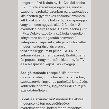
2026. SZEPTEMBER 27.,
tengerre néző kilátás nyílik.
Családi szoba
(~25 m²):
felszereltsége ugyanaz, mint a
VASÁRNAP -
szuperior szobáké azonban ez a szobatípus
8 NAP / 7 ÉJSZAKA
kifejezetten gyermekes családok számára
lett kialakítva. Egy hálóterű, , kanapéággyal
2026. SZEPTEMBER 30.,
vagy emletes ággyal, akár 2 felnőtt + 2
SZERDA -
gyermek elhelyezésére.
Deluxe szoba (~22
m²):
a Deluxe szobák a szálloda kiemelten
8 NAP / 7 ÉJSZAKA
kényelmes és magasabb színvonalú
2026. SZEPTEMBER 30.,
kategóriáját képviselik, elegáns bútorzattal,
modern enteriőrrel és prémium
SZERDA -
felszereltséggel mint például a luxus
15 NAP / 14 ÉJSZAKA
zuhanykabin Jet rendszerrel, fürdőköpeny
2026. OKTÓBER 04.,
és papucs, nagy méretű síkképernyős TV
és a Nespresso kapszulás kávégép.
VASÁRNAP -
8 NAP / 7 ÉJSZAKA
Szolgáltatások:
recepció, lift, étterem,
csomagszoba, lobby bár és medence bár,
2026. OKTÓBER 07., SZERDA -
szobaszerviz, ingyenes parkolási lehetőség,
8 NAP / 7 ÉJSZAKA
konferencia termek, ingyenes WiFi a teljes
szállodaterületen.
2026. OKTÓBER 07., SZERDA -
15 NAP / 14 ÉJSZAKA
Sport és szórakozás:
modern kialakítású
medence kültéri pezsgőfürdővel,
2026. OKTÓBER 11.,
gyerekmedence, beltéri fedett medence,