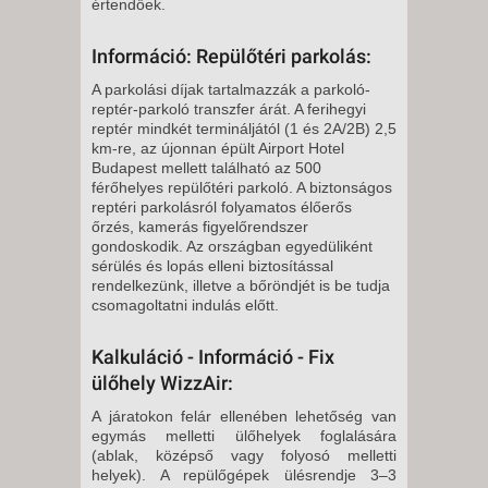
értendőek.
Információ: Repülőtéri parkolás:
A parkolási díjak tartalmazzák a parkoló-
reptér-parkoló transzfer árát. A ferihegyi
reptér mindkét termináljától (1 és 2A/2B) 2,5
km-re, az újonnan épült Airport Hotel
Budapest mellett található az 500
férőhelyes repülőtéri parkoló. A biztonságos
reptéri parkolásról folyamatos élőerős
őrzés, kamerás figyelőrendszer
gondoskodik. Az országban egyedüliként
sérülés és lopás elleni biztosítással
rendelkezünk, illetve a bőröndjét is be tudja
csomagoltatni indulás előtt.
Kalkuláció - Információ - Fix
ülőhely WizzAir:
A járatokon felár ellenében lehetőség van
egymás melletti ülőhelyek foglalására
(ablak, középső vagy folyosó melletti
helyek). A repülőgépek ülésrendje 3–3