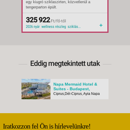
egy kiugró sziklaszirten, közvetlenül a
egy ki
Időpontok:
39 db
Időpon
tengerparton épült.
tenger
Ellátás:
félpanzió
Ellátás
Ellátás:
reggeli
Ellátás
Típus:
325 922
Tengerparti üdülés
Típus:
399
Ft/fő-től
Besorolás:
4*
Besoro
2026 nyár wellness részleg sziklás tengerpart 2026 városi, csendes környék wellness közvetlen tengerparti homokos tengerpart luxusszálloda
Szállás:
Hotel
Szállá
Utazás:
menetrendszerinti járattal
Utazás
Eddig megtekintett utak
Napa Mermaid Hotel &
Suites - Budapest,
Repülő
Ciprus,Dél-Ciprus, Ayia Napa
Iratkozzon fel Ön is hírlevelünkre!