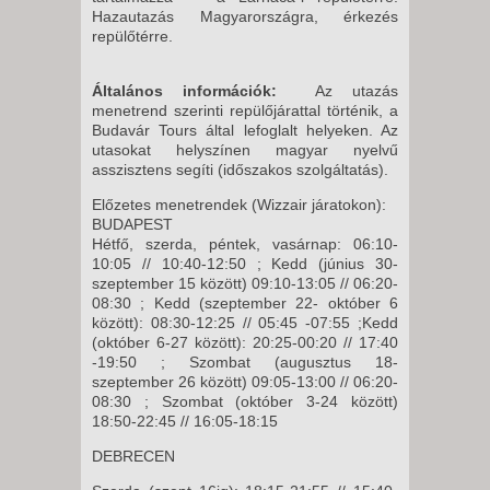
Hazautazás Magyarországra, érkezés
repülőtérre.
Általános információk:
Az utazás
menetrend szerinti repülőjárattal történik, a
Budavár Tours által lefoglalt helyeken. Az
utasokat helyszínen magyar nyelvű
asszisztens segíti (időszakos szolgáltatás).
Előzetes menetrendek (Wizzair járatokon):
BUDAPEST
Hétfő, szerda, péntek, vasárnap: 06:10-
10:05 // 10:40-12:50 ; Kedd (június 30-
szeptember 15 között) 09:10-13:05 // 06:20-
08:30 ; Kedd (szeptember 22- október 6
között): 08:30-12:25 // 05:45 -07:55 ;Kedd
(október 6-27 között): 20:25-00:20 // 17:40
-19:50 ; Szombat (augusztus 18-
szeptember 26 között) 09:05-13:00 // 06:20-
08:30 ; Szombat (október 3-24 között)
18:50-22:45 // 16:05-18:15
DEBRECEN