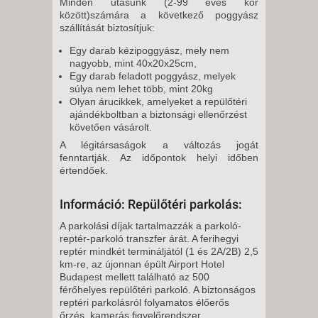
Minden utasunk (2-99 éves kor
között)számára a következő poggyász
szállítását biztosítjuk:
Egy darab kézipoggyász, mely nem
nagyobb, mint 40x20x25cm,
Egy darab feladott poggyász, melyek
súlya nem lehet több, mint 20kg
Olyan árucikkek, amelyeket a repülőtéri
ajándékboltban a biztonsági ellenőrzést
követően vásárolt.
A légitársaságok a változás jogát
fenntartják. Az időpontok helyi időben
értendőek.
Információ: Repülőtéri parkolás:
A parkolási díjak tartalmazzák a parkoló-
reptér-parkoló transzfer árát. A ferihegyi
reptér mindkét termináljától (1 és 2A/2B) 2,5
km-re, az újonnan épült Airport Hotel
Budapest mellett található az 500
férőhelyes repülőtéri parkoló. A biztonságos
reptéri parkolásról folyamatos élőerős
őrzés, kamerás figyelőrendszer