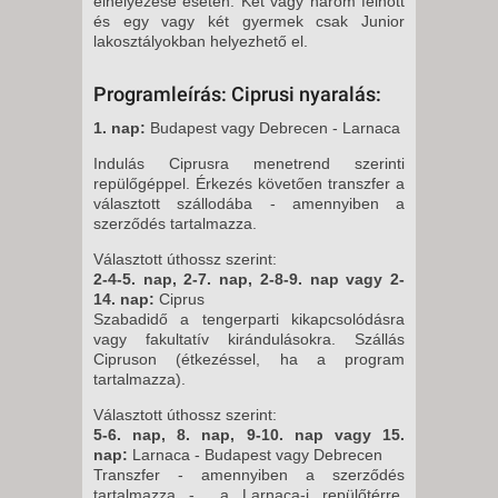
elhelyezése esetén. Két vagy három felnőtt
és egy vagy két gyermek csak Junior
lakosztályokban helyezhető el.
Programleírás: Ciprusi nyaralás:
1. nap:
Budapest vagy Debrecen - Larnaca
Indulás Ciprusra menetrend szerinti
repülőgéppel. Érkezés követően transzfer a
választott szállodába - amennyiben a
szerződés tartalmazza.
Választott úthossz szerint:
2-4-5. nap, 2-7. nap, 2-8-9. nap vagy 2-
14. nap:
Ciprus
Szabadidő a tengerparti kikapcsolódásra
vagy fakultatív kirándulásokra. Szállás
Cipruson (étkezéssel, ha a program
tartalmazza).
Választott úthossz szerint:
5-6. nap, 8. nap, 9-10. nap vagy 15.
nap:
Larnaca - Budapest vagy Debrecen
Transzfer - amennyiben a szerződés
tartalmazza - a Larnaca-i repülőtérre.