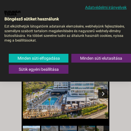
Adatvédelmi irányelvek
MENÜ
Böngésző sütiket használunk
Ezt elküldhetjük látogatóink adatainak elemzésére, webhelyünk fejlesztésére,
személyre szabott tartalom megjelenítésére és nagyszerű webhely-élmény
Napa Mermaid Hotel &
biztosítására. Ha többet szeretne tudni az általunk használt cookies, nyissa
meg a beállításokat.
Suites - Budapest, Repülő
Ciprus
,
Dél-Ciprus
,
Ayia Napa
Minden süti elfogadása
Minden süti elutasítása
Sütik egyéni beállítása