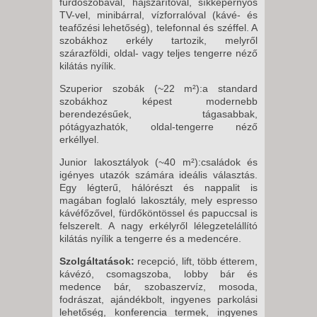
fürdőszobával, hajszárítóval, síkképernyős
-
TV-vel, minibárral, vízforralóval (kávé- és
15 NAP / 14 ÉJSZAKA
teafőzési lehetőség), telefonnal és széffel. A
szobákhoz erkély tartozik, melyről
2026. OKTÓBER 06., KEDD -
szárazföldi, oldal- vagy teljes tengerre néző
8 NAP / 7 ÉJSZAKA
kilátás nyílik.
2026. OKTÓBER 07., SZERDA -
Szuperior szobák (~22 m²):
a standard
6 NAP / 5 ÉJSZAKA
szobákhoz képest modernebb
berendezésűek, tágasabbak,
2026. OKTÓBER 10., SZOMBAT
pótágyazhatók, oldal-tengerre néző
-
erkéllyel.
8 NAP / 7 ÉJSZAKA
Junior lakosztályok (~40 m²):
családok és
2026. OKTÓBER 10., SZOMBAT
igényes utazók számára ideális választás.
Egy légterű, hálórészt és nappalit is
-
magában foglaló lakosztály, mely espresso
15 NAP / 14 ÉJSZAKA
kávéfőzővel, fürdőköntössel és papuccsal is
felszerelt. A nagy erkélyről lélegzetelállító
2026. OKTÓBER 12., HÉTFŐ -
kilátás nyílik a tengerre és a medencére.
8 NAP / 7 ÉJSZAKA
Szolgáltatások:
recepció, lift, több étterem,
2026. OKTÓBER 12., HÉTFŐ -
kávézó, csomagszoba, lobby bár és
10 NAP / 9 ÉJSZAKA
medence bár, szobaszervíz, mosoda,
fodrászat, ajándékbolt, ingyenes parkolási
2026. OKTÓBER 13., KEDD -
lehetőség, konferencia termek, ingyenes