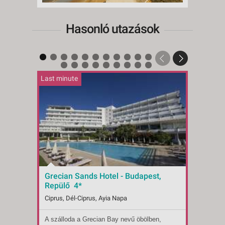
Hasonló utazások
Last minute
Grecian Sands Hotel - Budapest,
Greci
Repülő 4*
Repü
Ciprus, Dél-Ciprus, Ayia Napa
Ciprus
A szálloda a Grecian Bay nevű öbölben,
A szál
Indulások:
2026.08.23-tól
Indulá