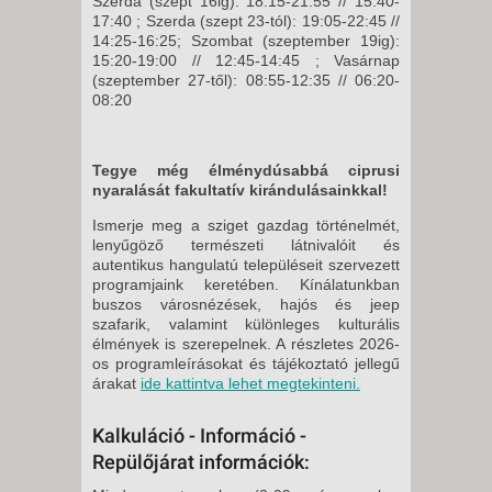
Szerda (szept 16ig): 18:15-21:55 // 15:40-
17:40 ; Szerda (szept 23-tól): 19:05-22:45 //
14:25-16:25; Szombat (szeptember 19ig):
15:20-19:00 // 12:45-14:45 ; Vasárnap
(szeptember 27-től): 08:55-12:35 // 06:20-
08:20
Tegye még élménydúsabbá ciprusi
nyaralását fakultatív kirándulásainkkal!
Ismerje meg a sziget gazdag történelmét,
lenyűgöző természeti látnivalóit és
autentikus hangulatú településeit szervezett
programjaink keretében. Kínálatunkban
buszos városnézések, hajós és jeep
szafarik, valamint különleges kulturális
élmények is szerepelnek. A részletes 2026-
os programleírásokat és tájékoztató jellegű
árakat
ide kattintva lehet megtekinteni.
Kalkuláció - Információ -
Repülőjárat információk: