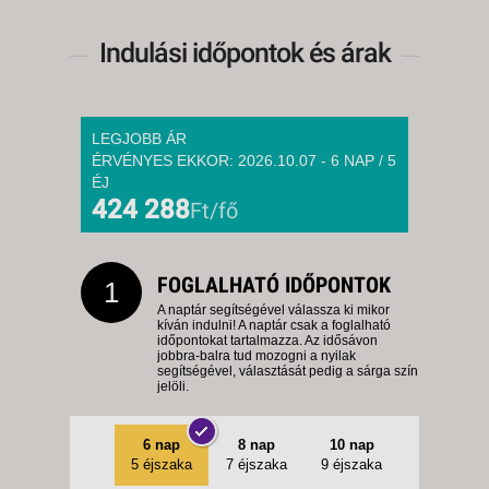
Indulási időpontok és árak
LEGJOBB ÁR
ÉRVÉNYES EKKOR: 2026.10.07 - 6 NAP / 5
ÉJ
424 288
Ft/fő
FOGLALHATÓ IDŐPONTOK
1
A naptár segítségével válassza ki mikor
kíván indulni! A naptár csak a foglalható
időpontokat tartalmazza. Az idősávon
jobbra-balra tud mozogni a nyilak
segítségével, választását pedig a sárga szín
jelöli.
6 nap
8 nap
10 nap
5 éjszaka
7 éjszaka
9 éjszaka