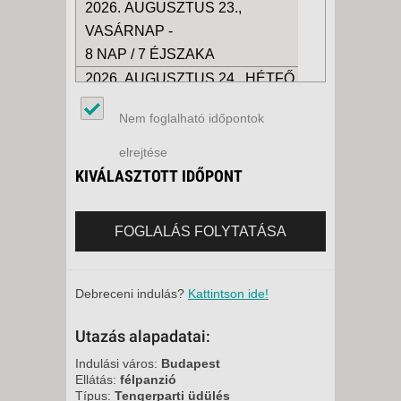
2026. AUGUSZTUS 23.,
VASÁRNAP -
8 NAP / 7 ÉJSZAKA
2026. AUGUSZTUS 24., HÉTFŐ
-
Nem foglalható időpontok
8 NAP / 7 ÉJSZAKA
2026. AUGUSZTUS 24., HÉTFŐ
elrejtése
-
KIVÁLASZTOTT IDŐPONT
10 NAP / 9 ÉJSZAKA
2026. AUGUSZTUS 25., KEDD -
FOGLALÁS FOLYTATÁSA
8 NAP / 7 ÉJSZAKA
2026. AUGUSZTUS 28.,
PÉNTEK -
Debreceni indulás?
Kattintson ide!
8 NAP / 7 ÉJSZAKA
Utazás alapadatai:
2026. SZEPTEMBER 20.,
VASÁRNAP -
Indulási város:
Budapest
Ellátás:
félpanzió
15 NAP / 14 ÉJSZAKA
Típus:
Tengerparti üdülés