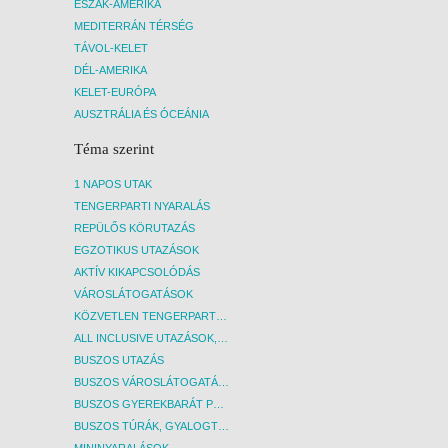
ÉSZAK-AMERIKA
MEDITERRÁN TÉRSÉG
TÁVOL-KELET
DÉL-AMERIKA
KELET-EURÓPA
AUSZTRÁLIA ÉS ÓCEÁNIA
Téma szerint
1 NAPOS UTAK
TENGERPARTI NYARALÁS
REPÜLŐS KÖRUTAZÁS
EGZOTIKUS UTAZÁSOK
AKTÍV KIKAPCSOLÓDÁS
VÁROSLÁTOGATÁSOK
KÖZVETLEN TENGERPARTI SZÁLLÁSOK
ALL INCLUSIVE UTAZÁSOK, NYARALÁSOK
BUSZOS UTAZÁS
BUSZOS VÁROSLÁTOGATÁSOK
BUSZOS GYEREKBARÁT PROGRAMOK
BUSZOS TÚRÁK, GYALOGTÚRÁK
MININYARALÁSOK