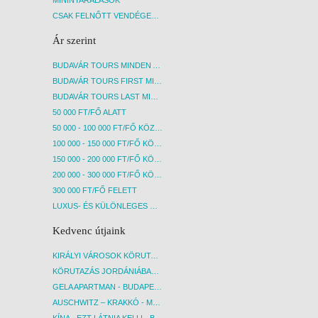
CSAK FELNŐTT VENDÉGEKET FOGADÓ SZÁLLÁSOK
Ár szerint
BUDAVÁR TOURS MINDEN AKCIÓS ÚT
BUDAVÁR TOURS FIRST MINUTE AKCIÓS UTAK
BUDAVÁR TOURS LAST MINUTE AKCIÓS UTAK
50 000 FT/FŐ ALATT
50 000 - 100 000 FT/FŐ KÖZÖTT
100 000 - 150 000 FT/FŐ KÖZÖTT
150 000 - 200 000 FT/FŐ KÖZÖTT
200 000 - 300 000 FT/FŐ KÖZÖTT
300 000 FT/FŐ FELETT
LUXUS- ÉS KÜLÖNLEGES UTAK
Kedvenc útjaink
KIRÁLYI VÁROSOK KÖRUTAZÁS KÖZVETLEN REPÜLŐJÁRATTAL - BUDAPEST, REPÜLŐ
KÖRUTAZÁS JORDÁNIÁBAN, HOLT-TENGERI PIHENÉSSEL - BUDAPEST, REPÜLŐ
GELA APARTMAN - BUDAPEST, REPÜLŐ
AUSCHWITZ – KRAKKÓ - MEGRÁZÓ IDŐUTAZÁS! - BUDAPEST, BUSZ
KÍNA - EZT LÁTNIA KELL! - BUDAPEST, REPÜLŐ