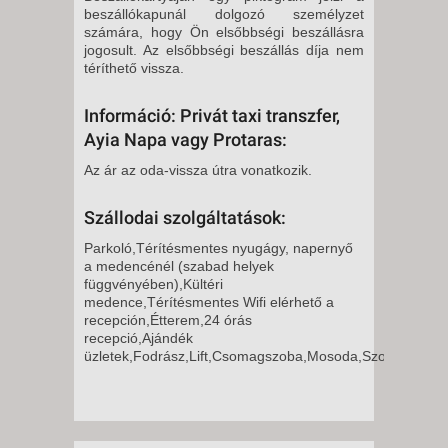
beszállókapunál dolgozó személyzet
számára, hogy Ön elsőbbségi beszállásra
jogosult. Az elsőbbségi beszállás díja nem
téríthető vissza.
Információ: Privát taxi transzfer,
Ayia Napa vagy Protaras:
Az ár az oda-vissza útra vonatkozik.
Szállodai szolgáltatások:
Parkoló,Térítésmentes nyugágy, napernyő
a medencénél (szabad helyek
függvényében),Kültéri
medence,Térítésmentes Wifi elérhető a
recepción,Étterem,24 órás
recepció,Ajándék
üzletek,Fodrász,Lift,Csomagszoba,Mosoda,Szobaszerviz