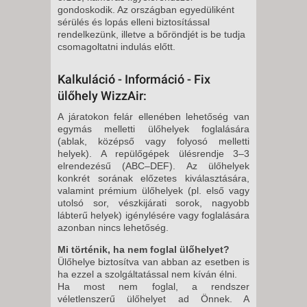
gondoskodik. Az országban egyedüliként
sérülés és lopás elleni biztosítással
rendelkezünk, illetve a bőröndjét is be tudja
csomagoltatni indulás előtt.
Kalkuláció - Információ - Fix
ülőhely WizzAir:
A járatokon felár ellenében lehetőség van
egymás melletti ülőhelyek foglalására
(ablak, középső vagy folyosó melletti
helyek). A repülőgépek ülésrendje 3–3
elrendezésű (ABC–DEF). Az ülőhelyek
konkrét sorának előzetes kiválasztására,
valamint prémium ülőhelyek (pl. első vagy
utolsó sor, vészkijárati sorok, nagyobb
lábterű helyek) igénylésére vagy foglalására
azonban nincs lehetőség.
Mi történik, ha nem foglal ülőhelyet?
Ülőhelye biztosítva van abban az esetben is
ha ezzel a szolgáltatással nem kíván élni.
Ha most nem foglal, a rendszer
véletlenszerű ülőhelyet ad Önnek. A