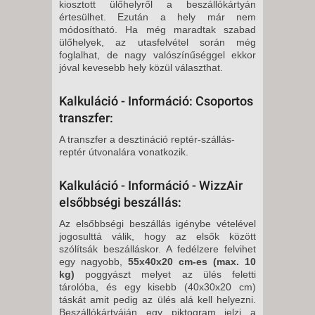
kiosztott ülőhelyről a beszállókártyán
értesülhet. Ezután a hely már nem
módosítható. Ha még maradtak szabad
ülőhelyek, az utasfelvétel során még
foglalhat, de nagy valószínűséggel ekkor
jóval kevesebb hely közül választhat.
Kalkuláció - Információ: Csoportos
transzfer:
A transzfer a desztináció reptér-szállás-
reptér útvonalára vonatkozik.
Kalkuláció - Információ - WizzAir
elsőbbségi beszállás:
Az elsőbbségi beszállás igénybe vételével
jogosulttá válik, hogy az elsők között
szólítsák beszálláskor. A fedélzere felvihet
egy nagyobb,
55x40x20 cm-es (max. 10
kg)
poggyászt melyet az ülés feletti
tárolóba, és egy kisebb (40x30x20 cm)
táskát amit pedig az ülés alá kell helyezni.
Beszállókártyáján egy piktogram jelzi a