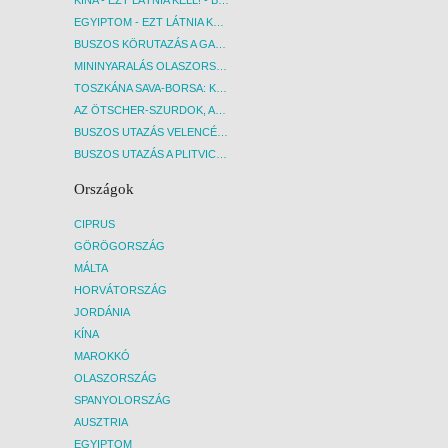
EGYIPTOM - EZT LÁTNIA KELL! - BUDAPEST, REPÜLŐ
BUSZOS KÖRUTAZÁS A GARDA-TÓ KÖRNYÉKÉN - BUDAPEST, BUSZ
MININYARALÁS OLASZORSZÁGBAN: ÉSZAK-OLASZ GYÖNGYSZEMEK NYOMÁBAN - BUDAPEST, BUSZ
TOSZKÁNA SAVA-BORSA: KÓSTOLÓK ÉS KULTURÁLIS UTAZÁS - BUDAPEST, BUSZ
AZ ÖTSCHER-SZURDOK, AUSZTRIA GRAND CANYONJA - BUDAPEST, BUSZ
BUSZOS UTAZÁS VELENCÉBE - BUDAPEST, BUSZ
BUSZOS UTAZÁS A PLITVICEI-TAVAK NEMZETI PARKBA - BUDAPEST, BUSZ
Országok
CIPRUS
GÖRÖGORSZÁG
MÁLTA
HORVÁTORSZÁG
JORDÁNIA
KÍNA
MAROKKÓ
OLASZORSZÁG
SPANYOLORSZÁG
AUSZTRIA
EGYIPTOM