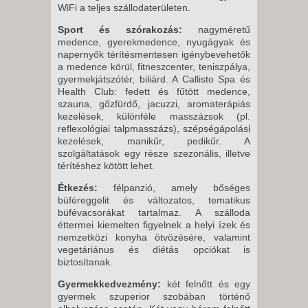
8 NAP / 7 ÉJSZAKA
WiFi a teljes szállodaterületen.
2026. OKTÓBER 14., SZERDA -
Sport és szórakozás:
nagyméretű
medence, gyerekmedence, nyugágyak és
6 NAP / 5 ÉJSZAKA
napernyők térítésmentesen igénybevehetők
2026. OKTÓBER 17., SZOMBAT
a medence körül, fitneszcenter, teniszpálya,
-
gyermekjátszótér, biliárd. A Callisto Spa és
Health Club: fedett és fűtött medence,
8 NAP / 7 ÉJSZAKA
szauna, gőzfürdő, jacuzzi, aromaterápiás
2026. OKTÓBER 19., HÉTFŐ -
kezelések, különféle masszázsok (pl.
reflexológiai talpmasszázs), szépségápolási
10 NAP / 9 ÉJSZAKA
kezelések, manikűr, pedikűr. A
2026. OKTÓBER 19., HÉTFŐ -
szolgáltatások egy része szezonális, illetve
térítéshez kötött lehet.
8 NAP / 7 ÉJSZAKA
Étkezés:
félpanzió, amely bőséges
2026. OKTÓBER 20., KEDD -
büféreggelit és változatos, tematikus
8 NAP / 7 ÉJSZAKA
büfévacsorákat tartalmaz. A szálloda
2026. OKTÓBER 24., SZOMBAT
éttermei kiemelten figyelnek a helyi ízek és
nemzetközi konyha ötvözésére, valamint
-
vegetáriánus és diétás opciókat is
8 NAP / 7 ÉJSZAKA
biztosítanak.
Gyermekkedvezmény:
két felnőtt és egy
gyermek szuperior szobában történő