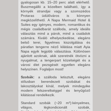
15 NAP / 14 ÉJSZAKA
gyalogosan kb. 15–20 perc alatt elérhető.
Buszmegálló a közelben található, így a
2026. SZEPTEMBER 28.,
környék strandjai vagy a szomszédos
HÉTFŐ -
Protaras üdülőváros is könnyen
megközelíthető. A Napa Mermaid Hotel &
8 NAP / 7 ÉJSZAKA
Suites egy igényes, modern, romantikus és
2026. SZEPTEMBER 28.,
mégis családbarát szálloda, amely ideális
választás mind a párok, mind a családok
HÉTFŐ -
számára. Kiváló elhelyezkedése, elegáns
10 NAP / 9 ÉJSZAKA
belső terei, figyelmes kiszolgálása és
páratlan tengerre néző kilátása miatt Ayia
2026. SZEPTEMBER 29., KEDD
Napa egyik legjobb választása. Különösen
-
ajánlott azoknak, akik szeretnék ötvözni a
nyugalmat, a tengerpart közelségét és a
8 NAP / 7 ÉJSZAKA
városi élet pezsgését egyetlen elegáns
2026. SZEPTEMBER 30.,
helyszínen. Foglaljon most!
SZERDA -
Szobák:
a szálloda letisztult, elegáns
6 NAP / 5 ÉJSZAKA
stílusban berendezett szobákat és
lakosztályokat kínál, melyek mindegyike
2026. OKTÓBER 03., SZOMBAT
modern felszereltséggel és lenyűgöző
-
kilátással rendelkezik.
8 NAP / 7 ÉJSZAKA
Standard szobák (~20 m²):
kényelmes,
2026. OKTÓBER 03., SZOMBAT
világos, légkondicionált szobák,