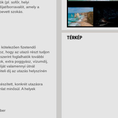
k (pl. sofőr, helyi
íjat/borravalót, amely a
bevett szokás.
TÉRKÉP
 kötelezően fizetendő
z, hogy az utazó részt tudjon
 szerint foglalhatók további
mok, extra poggyász, vízumdíj,
íját valamennyi útnál
eli díj az utazás helyszínén
észített, konkrét utazásra
nlat minősül. A helyek
mber