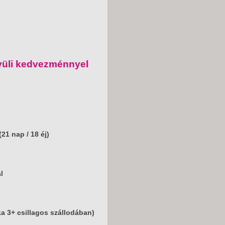
ívüli kedvezménnyel
21 nap / 18 éj)
l
ka 3+ csillagos szállodában)