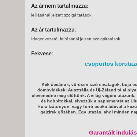
Az ár nem tartalmazza:
leírásánál jelzett szolgáltatások
Az ár tartalmazza:
Idegenvezető, leírásánál jelzett szolgáltatások
Fekvese:
csoportos körutaz
Kék óceánok, vörösen izzó sivatagok, buja 
dombvidékek: Ausztrália és Új-Zéland tájai oly
elevenedne meg előttünk. A világ végére utazunk,
és hobbitokkal, élvezzük a naplementét az Ul
korallzátonyon, vagy forró csokoládéval a ke
gejzírek gőzében. Egy utazás, ahol minden nap 
Garantált indulás