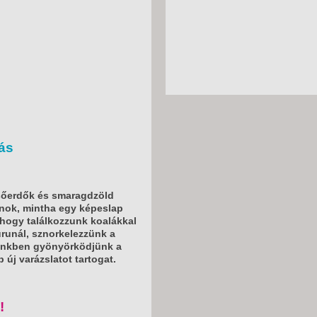
ás
esőerdők és smaragdzöld
anok, mintha egy képeslap
 hogy találkozzunk koalákkal
urunál, sznorkelezzünk a
zünkben gyönyörködjünk a
új varázslatot tartogat.
!