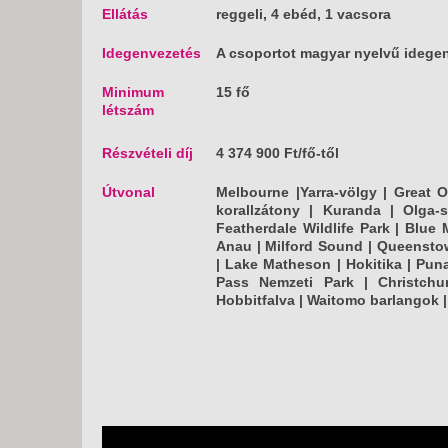
Ellátás
reggeli, 4 ebéd, 1 vacsora
Idegenvezetés
A csoportot magyar nyelvű idegen
Minimum
15 fő
létszám
Részvételi díj
4 374 900 Ft/fő-től
Útvonal
Melbourne |Yarra-völgy | Great 
korallzátony | Kuranda | Olga-
Featherdale Wildlife Park | Blue
Anau | Milford Sound | Queenstow
| Lake Matheson | Hokitika | Puna
Pass Nemzeti Park | Christchu
Hobbitfalva | Waitomo barlangok 