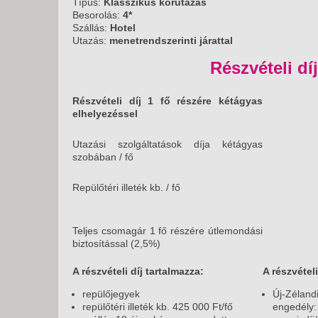
Típus:
Klasszikus körutazás
KÖZ
Besorolás:
4*
TEN
Szállás:
Hotel
SZÁ
Utazás:
menetrendszerinti járattal
SZÁ
Részvételi díj
CSÚ
BUD
Részvételi díj 1 fő részére kétágyas
UTA
elhelyezéssel
Utazási szolgáltatások díja kétágyas
szobában / fő
Repülőtéri illeték kb. / fő
Teljes csomagár 1 fő részére útlemondási
biztosítással (2,5%)
A részvételi díj tartalmazza:
A részvétel
repülőjegyek
Új-Zéland
repülőtéri illeték kb. 425 000 Ft/fő
engedély: