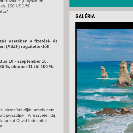
/borravaló** (helyszínen
, kb. 150 USD/fő)
ítás*
GALÉRIA
zás esetében a fizetési- és
ben (ÁSZF) rögzítettektől!
tus 10 - szeptember 10.
85 %, október 11-től 100 %.
si biztosítás díját, amely nem
t javasoljuk. A részvételi díj
latunkat Covid fedezettel
a.