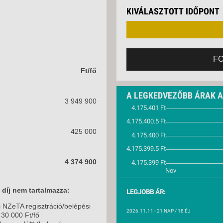
VETLEN
KIVÁLASZTOTT IDŐPONT
GERPARTI
LLÁSOK
LLODÁK
SZDÁVAL
F
AVÁR TOURS
Ft/fő
ZÁSOK
A LEGKEDVEZŐBB ÁRAK 
3 949 900
425 000
4 374 900
i díj nem tartalmazza:
LEGJOBB ÁR:
i NZeTA regisztráció/belépési
2026.11.11
- 21 NAP / 18 ÉJ
 30 000 Ft/fő