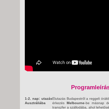
Programleírá
1-2. nap: utazás
Elutazás Budapestről a reggeli órákb
Ausztráliába
érkezés
Melbourne
-be másnap dé
transzfer a szállodába, ahol lehetős