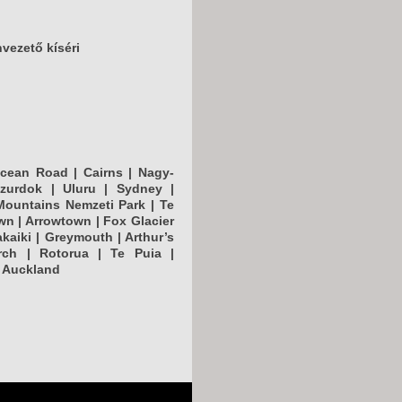
vezető kíséri
Ocean Road | Cairns | Nagy-
szurdok | Uluru | Sydney |
 Mountains Nemzeti Park | Te
n | Arrowtown | Fox Glacier
kaiki | Greymouth | Arthur’s
rch | Rotorua | Te Puia |
| Auckland