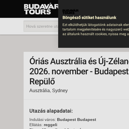
UTAZÁS
LAST MINUTE NYAR
Böngésző sütiket használunk
202
Ezt elküldhetjük látogatóink adatainak ele
tartalom megjelenítésére és nagyszerű web
BUS
az általunk használt cookies, nyissa meg a
TEN
ÜDÜ
Óriás Ausztrália és Új-Zélan
KÖR
2026. november - Budapest
CSA
Repülő
UTA
IND
Ausztrália
,
Sydney
AKT
EGZ
Utazás alapadatai:
VÁR
Indulási város:
Budapest Budapest
Ellátás:
reggeli