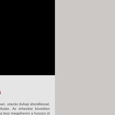
s
an, utazás dubaji átszállással,
lután. Az érkezést követően
ég lesz megpihenni a hosszú út