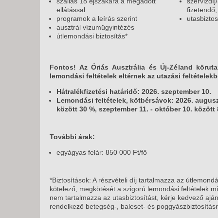
szállás 18 éjszakára a megadott
szervizdíj
ellátással
fizetendő
programok a leírás szerint
utasbiztos
ausztrál vízumügyintézés
útlemondási biztosítás*
Fontos! Az Óriás Ausztrália és Új-Zéland köruta
lemondási feltételek eltérnek az utazási feltételek
Hátralékfizetési határidő: 2026. szeptember 10.
Lemondási feltételek, kötbérsávok: 2026. augusz
között 30 %, szeptember 11. - október 10. között 
További árak:
egyágyas felár: 850 000 Ft/fő
*Biztosítások: A részvételi díj tartalmazza az útlemondá
kötelező, megkötését a szigorú lemondási feltételek miat
nem tartalmazza az utasbiztosítást, kérje kedvező aján
rendelkező betegség-, baleset- és poggyászbiztosításr