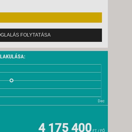
OGLALÁS FOLYTATÁSA
ALAKULÁSA:
4 175 400
FT / FŐ