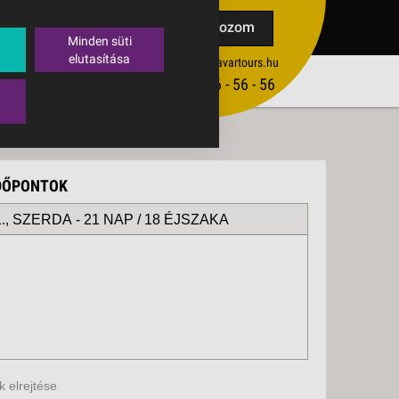
TAK
Feliratkozom
Minden süti
elutasítása
ertekesites@budavartours.hu
TIPPEK
(+36­ 1) 3 - 56 - 56 - 56
VISSZAJELZÉS KÜLDÉSE
IDŐPONTOK
., SZERDA -
21 NAP / 18 ÉJSZAKA
 elrejtése