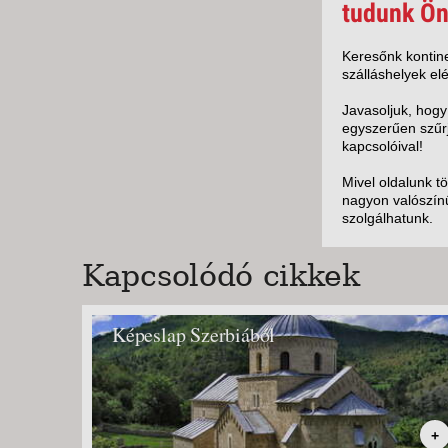
KÖZ
tudunk Ön
TEN
SZÁ
Keresőnk kontine
szálláshelyek elé
SZÁ
CSÚ
Javasoljuk, hogy
egyszerűen szűrj
BUD
kapcsolóival!
UTA
Mivel oldalunk t
nagyon valószínű
szolgálhatunk.
Kapcsolódó cikkek
Képeslap Szerbiából
+