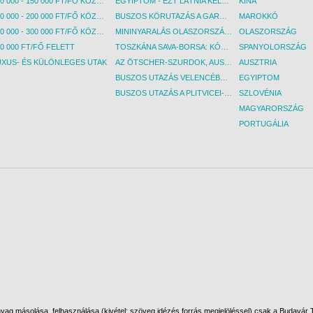
100 000 - 150 000 FT/FŐ KÖZÖTT
EGYIPTOM - EZT LÁTNIA KELL! - BUDAPEST, REPÜLŐ
KÍNA
150 000 - 200 000 FT/FŐ KÖZÖTT
BUSZOS KÖRUTAZÁS A GARDA-TÓ KÖRNYÉKÉN - BUDAPEST, BUSZ
MAROKKÓ
200 000 - 300 000 FT/FŐ KÖZÖTT
MININYARALÁS OLASZORSZÁGBAN: ÉSZAK-OLASZ GYÖNGYSZEMEK NYOMÁBAN - BUDAPEST, BUSZ
OLASZORSZÁG
0 000 FT/FŐ FELETT
TOSZKÁNA SAVA-BORSA: KÓSTOLÓK ÉS KULTURÁLIS UTAZÁS - BUDAPEST, BUSZ
SPANYOLORSZÁG
UXUS- ÉS KÜLÖNLEGES UTAK
AZ ÖTSCHER-SZURDOK, AUSZTRIA GRAND CANYONJA - BUDAPEST, BUSZ
AUSZTRIA
BUSZOS UTAZÁS VELENCÉBE - BUDAPEST, BUSZ
EGYIPTOM
BUSZOS UTAZÁS A PLITVICEI-TAVAK NEMZETI PARKBA - BUDAPEST, BUSZ
SZLOVÉNIA
MAGYARORSZÁG
PORTUGÁLIA
ag másolása, felhasználása (kivétel: szöveg idézés forrás megjelöléssel) csak a Budavár To