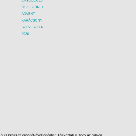
OKTÓBER 23.
ŐSZI SZÜNET
ADVENT
KARÁCSONY
SZILVESZTER
2026
urs kifejezett engedélyével történhet. Tájékoztatjuk, hogy az oldalon