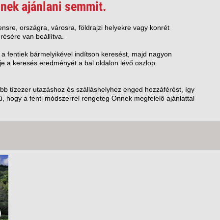
VETLEN
nek ajánlani semmit.
GERPARTI
LLÁSOK
nsre, országra, városra, földrajzi helyekre vagy konrét
résére van beállítva.
LLODÁK
SZDÁVAL
 a fentiek bármelyikével indítson keresést, majd nagyon
e a keresés eredményét a bal oldalon lévő oszlop
AVÁR TOURS
ZÁSOK
öbb tízezer utazáshoz és szálláshelyhez enged hozzáférést, így
, hogy a fenti módszerrel rengeteg Önnek megfelelő ajánlattal