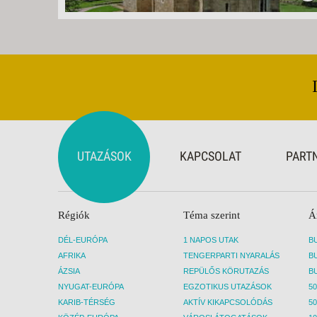
UTAZÁSOK
KAPCSOLAT
PART
Régiók
Téma szerint
Á
DÉL-EURÓPA
1 NAPOS UTAK
AFRIKA
TENGERPARTI NYARALÁS
ÁZSIA
REPÜLŐS KÖRUTAZÁS
NYUGAT-EURÓPA
EGZOTIKUS UTAZÁSOK
50
KARIB-TÉRSÉG
AKTÍV KIKAPCSOLÓDÁS
50