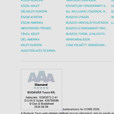
KÖZÉP-EURÓPA
VÁROSLÁTOGATÁSOK
KÖZEL-KELET
KÖZVETLEN TENGERPARTI SZÁLLÁSOK
DÉLKELET-EURÓPA
ALL INCLUSIVE UTAZÁSOK, NYARALÁSOK
ÉSZAK-EURÓPA
BUSZOS UTAZÁS
30
ÉSZAK-AMERIKA
BUSZOS VÁROSLÁTOGATÁSOK
L
MEDITERRÁN TÉRSÉG
BUSZOS GYEREKBARÁT PROGRAMOK
TÁVOL-KELET
BUSZOS TÚRÁK, GYALOGTÚRÁK
DÉL-AMERIKA
MININYARALÁSOK
KELET-EURÓPA
CSAK FELNŐTT VENDÉGEKET FOGADÓ SZÁLLÁSOK
AUSZTRÁLIA ÉS ÓCEÁNIA
budavartours.hu ©1998-2026.
A Budavár Tours web-oldalain található összes információ, kép és egyéb any