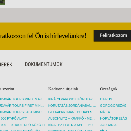
Iratkozzon fel Ön is hírlevelünkre!
Feliratkozom
DOKUMENTUMOK
NEREK
r szerint
Kedvenc útjaink
Országok
BUDAVÁR TOURS MINDEN AKCIÓS ÚT
KIRÁLYI VÁROSOK KÖRUTAZÁS KÖZVETLEN REPÜLŐJÁRATTAL - BUDAPEST, REPÜLŐ
CIPRUS
BUDAVÁR TOURS FIRST MINUTE AKCIÓS UTAK
KÖRUTAZÁS JORDÁNIÁBAN, HOLT-TENGERI PIHENÉSSEL - BUDAPEST, REPÜLŐ
GÖRÖGORSZÁG
BUDAVÁR TOURS LAST MINUTE AKCIÓS UTAK
GELA APARTMAN - BUDAPEST, REPÜLŐ
MÁLTA
 000 FT/FŐ ALATT
AUSCHWITZ – KRAKKÓ - MEGRÁZÓ IDŐUTAZÁS! - BUDAPEST, BUSZ
HORVÁTORSZÁG
 000 - 100 000 FT/FŐ KÖZÖTT
KÍNA - EZT LÁTNIA KELL! - BUDAPEST, REPÜLŐ
JORDÁNIA