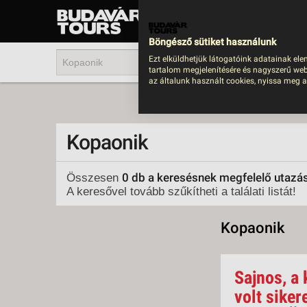
UTAZÁS
LAST MINUTE NYAR
Böngésző sütiket használunk
202
Ezt elküldhetjük látogatóink adatainak ele
tartalom megjelenítésére és nagyszerű web
BUS
az általunk használt cookies, nyissa meg a
TEN
ÜDÜ
Kopaonik
KÖR
CSA
0 db a keresésnek megfelelő utazá
Összesen
A keresővel tovább szűkítheti a találati listát!
UTA
IND
Kopaonik
AKT
EGZ
Sajnos, a 
VÁR
volt siker