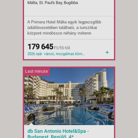
Málta, St. Paul's Bay, Bugibba
A Primera Hotel Málta egyik legpezsgőbb
Indulások:
2026.08.23-tól
üdülőövezetében található, a turisztikai
Időpontok:
9 db
központ mindössze néhány méterre
Ellátás:
félpanzió
helyezkedik el.
Ellátás:
reggeli
Ellátás:
179 645
önellátás
Ft/fő-től
Típus:
Tengerparti üdülés
2026 nyár városi, mozgalmas környék 2026 2026 ősz
Besorolás:
3*
Szállás:
Hotel
Utazás:
menetrendszerinti járattal
Last minute
db San Antonio Hotel&Spa -
Budapest, Repülő 4*