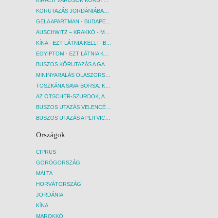
KIRÁLYI VÁROSOK KÖRUTAZÁS KÖZVETLEN REPÜLŐJÁRATTAL - BUDAPEST, REPÜLŐ
KÖRUTAZÁS JORDÁNIÁBAN, HOLT-TENGERI PIHENÉSSEL - BUDAPEST, REPÜLŐ
GELA APARTMAN - BUDAPEST, REPÜLŐ
AUSCHWITZ – KRAKKÓ - MEGRÁZÓ IDŐUTAZÁS! - BUDAPEST, BUSZ
KÍNA - EZT LÁTNIA KELL! - BUDAPEST, REPÜLŐ
EGYIPTOM - EZT LÁTNIA KELL! - BUDAPEST, REPÜLŐ
BUSZOS KÖRUTAZÁS A GARDA-TÓ KÖRNYÉKÉN - BUDAPEST, BUSZ
MININYARALÁS OLASZORSZÁGBAN: ÉSZAK-OLASZ GYÖNGYSZEMEK NYOMÁBAN - BUDAPEST, BUSZ
TOSZKÁNA SAVA-BORSA: KÓSTOLÓK ÉS KULTURÁLIS UTAZÁS - BUDAPEST, BUSZ
AZ ÖTSCHER-SZURDOK, AUSZTRIA GRAND CANYONJA - BUDAPEST, BUSZ
BUSZOS UTAZÁS VELENCÉBE - BUDAPEST, BUSZ
BUSZOS UTAZÁS A PLITVICEI-TAVAK NEMZETI PARKBA - BUDAPEST, BUSZ
Országok
CIPRUS
GÖRÖGORSZÁG
MÁLTA
HORVÁTORSZÁG
JORDÁNIA
KÍNA
MAROKKÓ