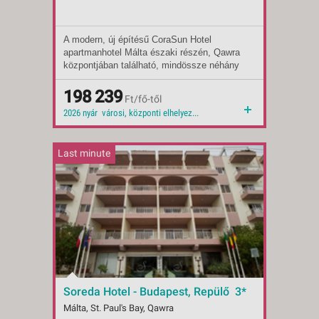
A modern, új építésű CoraSun Hotel
Indulások:
2026.08.30-tól
apartmanhotel Málta északi részén, Qawra
Időpontok:
4 db
központjában található, mindössze néhány
Ellátás:
félpanzió
perc sétára a tengerparti sétánytól.
Ellátás:
reggeli
Ellátás:
198 239
önellátás
Ft/fő-től
Típus:
Tengerparti üdülés
2026 nyár városi, központi elhelyezkedés sziklás tengerpart 2026 2026 ősz
Besorolás:
3*
Szállás:
Hotel
Utazás:
menetrendszerinti járattal
Last minute
Soreda Hotel - Budapest, Repülő 3*
Málta, St. Paul's Bay, Qawra