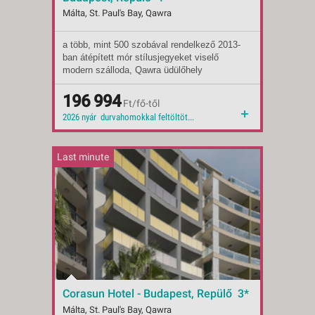
Málta, St. Paul's Bay, Qawra
a több, mint 500 szobával rendelkező 2013-
Indulások:
2026.08.21-tól
ban átépített mór stílusjegyeket viselő
Időpontok:
26 db
modern szálloda, Qawra üdülőhely
Ellátás:
all inclusive
központjában található, a hangulatos
Típus:
Tengerparti üdülés
tengerparti sétánytól és a strandtól (nyári
Besorolás:
196 994
4*
Ft/fő-től
időszakban durvahomokkal feltöltött)
Szállás:
Hotel
2026 nyár durvahomokkal feltöltött strand all inclusive közeli tengerpart 2026 2026 ősz
mindössze 100-150 méterre.
Utazás:
menetrendszerinti járattal
Last minute
Corasun Hotel - Budapest, Repülő 3*
Málta, St. Paul's Bay, Qawra