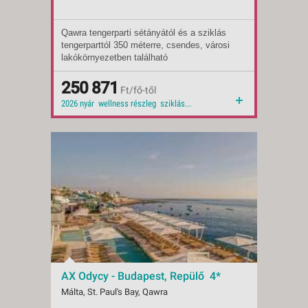
Qawra tengerparti sétányától és a sziklás
Indulások:
2026.08.21-tól
tengerparttól 350 méterre, csendes, városi
Időpontok:
5 db
lakókörnyezetben található
Ellátás:
all inclusive
középkategóriájú szálloda.
Ellátás:
félpanzió
Ellátás:
250 871
reggeli
Ft/fő-től
Típus:
Tengerparti üdülés
2026 nyár wellness részleg sziklás tengerpart 2026 wellness családi szoba csendes környék
Besorolás:
3*
Szállás:
Hotel
Utazás:
menetrendszerinti járattal
AX Odycy - Budapest, Repülő 4*
Málta, St. Paul's Bay, Qawra