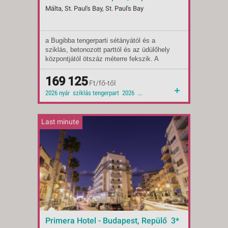
Málta, St. Paul's Bay, St. Paul's Bay
a Bugibba tengerparti sétányától és a
Indulások:
2026.09.18-tól
sziklás, betonozott parttól és az üdülőhely
Időpontok:
4 db
központjától ötszáz méterre fekszik. A
Ellátás:
reggeli
közelmúltban kialakított durvahomokkal
Ellátás:
önellátás
feltöltött strand pár perc (kb. 650m)
Típus:
169 125
Tengerparti üdülés
Ft/fő-től
sétányira elérhető
Besorolás:
3*
2026 nyár sziklás tengerpart 2026 2026 ősz
Szállás:
Hotel
Utazás:
menetrendszerinti járattal
Last minute
Primera Hotel - Budapest, Repülő 3*