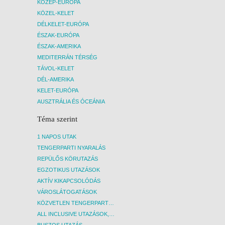
KÖZÉP-EURÓPA
KÖZEL-KELET
DÉLKELET-EURÓPA
ÉSZAK-EURÓPA
ÉSZAK-AMERIKA
MEDITERRÁN TÉRSÉG
TÁVOL-KELET
DÉL-AMERIKA
KELET-EURÓPA
AUSZTRÁLIA ÉS ÓCEÁNIA
Téma szerint
1 NAPOS UTAK
TENGERPARTI NYARALÁS
REPÜLŐS KÖRUTAZÁS
EGZOTIKUS UTAZÁSOK
AKTÍV KIKAPCSOLÓDÁS
VÁROSLÁTOGATÁSOK
KÖZVETLEN TENGERPARTI SZÁLLÁSOK
ALL INCLUSIVE UTAZÁSOK, NYARALÁSOK