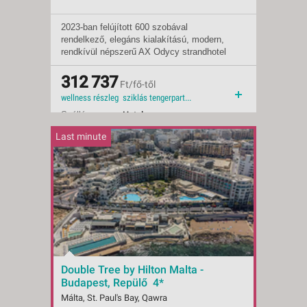
2023-ban felújított 600 szobával
Indulások:
2026.09.20-tól
rendelkező, elegáns kialakítású, modern,
Időpontok:
1 db
rendkívül népszerű AX Odycy strandhotel
Ellátás:
all inclusive
ideális helyen, a tengerparti út mentén
Ellátás:
félpanzió plusz
épült, szemben a kristálytiszta tengerrel,
Ellátás:
312 737
reggeli
Ft/fő-től
kilátással a Salina Bayre.
Típus:
Tengerparti üdülés
wellness részleg sziklás tengerpart 2026 családbarát csúszdák wellness közvetlen tengerparti 2026 ősz
Besorolás:
4*
Szállás:
Hotel
Utazás:
menetrendszerinti járattal
Last minute
Double Tree by Hilton Malta -
Budapest, Repülő 4*
Málta, St. Paul's Bay, Qawra