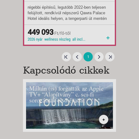
régebbi építésű, legutóbb 2022-ben teljesen
Indulások:
2026.08.28-tól
felújított, rendkívül népszerű Qawra Palace
Időpontok:
2 db
Hotel ideális helyen, a tengerparti út mentén
Ellátás:
all inclusive
épült, szemben a kristálytiszta tengerrel,
Típus:
Tengerparti üdülés
kilátással a Salina Bayre. A sziklás
Besorolás:
449 093
4*
Ft/fő-től
tengerparton lévő pálmafás strandklub
Szállás:
Hotel
2026 nyár wellness részleg all inclusive tengerparti út mentén sziklás tengerpart 2026 családbarát wellness
közvetlenül a szállodai folyosón keresztül
Utazás:
menetrendszerinti járattal
elérhető.
1
Kapcsolódó cikkek
Máltán (is) forgatták az Apple
5 könn
TV+ “Alapítvány” c. sci-fi
kiránd
sorozátnak első évadát
karács
+