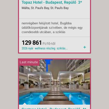
Topaz Hotel - Budapest, Repülő 3*
Málta, St. Paul's Bay, St. Paul's Bay
nemrégiben felújított hotel, Bugibba
Indulások:
2026.08.28-tól
üdülőközpontjának szívében, de mégis egy
Időpontok:
11 db
csendesebb utcában, a sziklás
Ellátás:
félpanzió
tengerparttól tíz perc sétányira található.
Ellátás:
reggeli
(kb. hétszáz méter). A tengerparti sétány
Ellátás:
129 861
önellátás
Ft/fő-től
mellett éttermek, szórakozóhelyek, bárok
Típus:
Tengerparti üdülés
2026 nyár wellness részleg sziklás tengerpart 2026 városi, csendes környék wellness
és üzletek sokasága található.
Besorolás:
3*
Szállás:
Hotel
Utazás:
menetrendszerinti járattal
Last minute