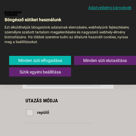
Adatvédelmi irányelvek
MENÜ
Böngésző sütiket használunk
Ezt elküldhetjük látogatóink adatainak elemzésére, webhelyünk fejlesztésére,
személyre szabott tartalom megjelenítésére és nagyszerű webhely-élmény
St. Paul's Bay
biztosítására. Ha többet szeretne tudni az általunk használt cookies, nyissa
meg a beállításokat.
10 db a keresésnek
Összesen
megfelelő utazást
találtunk.
Minden süti elfogadása
Minden süti elutasítása
A keresővel tovább szűkítheti a
találati listát!
Sütik egyéni beállítása
RENDEZÉS:
Ár szerint növekvő
UTAZÁS MÓDJA
repülő