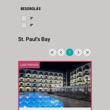
BESOROLÁS
3*
4*
St. Paul's Bay
1
Last minute