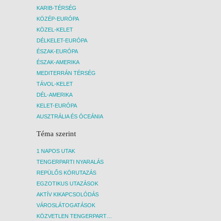
KARIB-TÉRSÉG
KÖZÉP-EURÓPA
KÖZEL-KELET
DÉLKELET-EURÓPA
ÉSZAK-EURÓPA
ÉSZAK-AMERIKA
MEDITERRÁN TÉRSÉG
TÁVOL-KELET
DÉL-AMERIKA
KELET-EURÓPA
AUSZTRÁLIA ÉS ÓCEÁNIA
Téma szerint
1 NAPOS UTAK
TENGERPARTI NYARALÁS
REPÜLŐS KÖRUTAZÁS
EGZOTIKUS UTAZÁSOK
AKTÍV KIKAPCSOLÓDÁS
VÁROSLÁTOGATÁSOK
KÖZVETLEN TENGERPARTI SZÁLLÁSOK