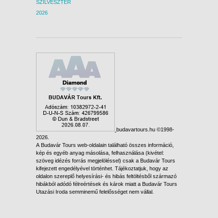
SZILVESZTER
2026
budavartours.hu ©1998-
2026.
A Budavár Tours web-oldalain található összes információ,
kép és egyéb anyag másolása, felhasználása (kivétel:
szöveg idézés forrás megjelöléssel) csak a Budavár Tours
kifejezett engedélyével történhet. Tájékoztatjuk, hogy az
oldalon szereplő helyesírási- és hibás feltöltésből származó
hibákból adódó félreértések és károk miatt a Budavár Tours
Utazási Iroda semminemű felelősséget nem vállal.