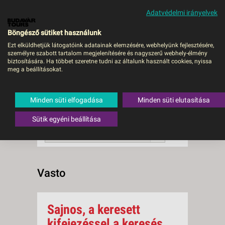
Adatvédelmi irányelvek
MENÜ
Böngésző sütiket használunk
Ezt elküldhetjük látogatóink adatainak elemzésére, webhelyünk fejlesztésére,
személyre szabott tartalom megjelenítésére és nagyszerű webhely-élmény
Vasto
biztosítására. Ha többet szeretne tudni az általunk használt cookies, nyissa
meg a beállításokat.
0 db a keresésnek
Összesen
megfelelő utazást
találtunk.
Minden süti elfogadása
Minden süti elutasítása
A keresővel tovább szűkítheti a
találati listát!
Sütik egyéni beállítása
RENDEZÉS:
Ár szerint növekvő
Vasto
Sajnos, a keresett
kifejezéssel a keresés