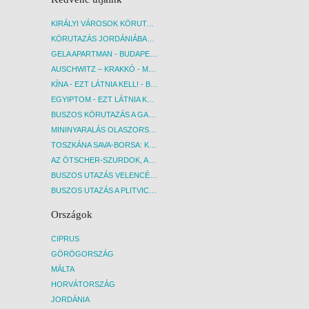
KIRÁLYI VÁROSOK KÖRUTAZÁS KÖZVETLEN REPÜLŐJÁRATTAL - BUDAPEST, REPÜLŐ
KÖRUTAZÁS JORDÁNIÁBAN, HOLT-TENGERI PIHENÉSSEL - BUDAPEST, REPÜLŐ
GELA APARTMAN - BUDAPEST, REPÜLŐ
AUSCHWITZ – KRAKKÓ - MEGRÁZÓ IDŐUTAZÁS! - BUDAPEST, BUSZ
KÍNA - EZT LÁTNIA KELL! - BUDAPEST, REPÜLŐ
EGYIPTOM - EZT LÁTNIA KELL! - BUDAPEST, REPÜLŐ
BUSZOS KÖRUTAZÁS A GARDA-TÓ KÖRNYÉKÉN - BUDAPEST, BUSZ
MININYARALÁS OLASZORSZÁGBAN: ÉSZAK-OLASZ GYÖNGYSZEMEK NYOMÁBAN - BUDAPEST, BUSZ
TOSZKÁNA SAVA-BORSA: KÓSTOLÓK ÉS KULTURÁLIS UTAZÁS - BUDAPEST, BUSZ
AZ ÖTSCHER-SZURDOK, AUSZTRIA GRAND CANYONJA - BUDAPEST, BUSZ
BUSZOS UTAZÁS VELENCÉBE - BUDAPEST, BUSZ
BUSZOS UTAZÁS A PLITVICEI-TAVAK NEMZETI PARKBA - BUDAPEST, BUSZ
Országok
CIPRUS
GÖRÖGORSZÁG
MÁLTA
HORVÁTORSZÁG
JORDÁNIA