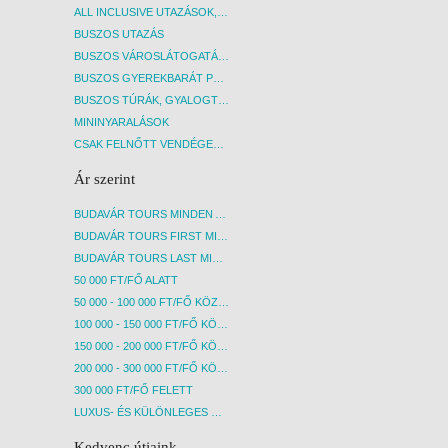
ALL INCLUSIVE UTAZÁSOK, NYARALÁSOK
BUSZOS UTAZÁS
BUSZOS VÁROSLÁTOGATÁSOK
BUSZOS GYEREKBARÁT PROGRAMOK
BUSZOS TÚRÁK, GYALOGTÚRÁK
MININYARALÁSOK
CSAK FELNŐTT VENDÉGEKET FOGADÓ SZÁLLÁSOK
Ár szerint
BUDAVÁR TOURS MINDEN AKCIÓS ÚT
BUDAVÁR TOURS FIRST MINUTE AKCIÓS UTAK
BUDAVÁR TOURS LAST MINUTE AKCIÓS UTAK
50 000 FT/FŐ ALATT
50 000 - 100 000 FT/FŐ KÖZÖTT
100 000 - 150 000 FT/FŐ KÖZÖTT
150 000 - 200 000 FT/FŐ KÖZÖTT
200 000 - 300 000 FT/FŐ KÖZÖTT
300 000 FT/FŐ FELETT
LUXUS- ÉS KÜLÖNLEGES UTAK
Kedvenc útjaink