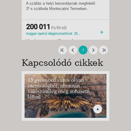
A szállás a helyi besorolásnak megfelelő
Indulások:
2026.09.15-tól
3*-s szálloda Montecatini Termeben.
Időpontok:
1 db
Ellátás:
félpanzió
Ellátás:
reggeli
Típus:
200 011
Klasszikus körutazás
Ft/fő-től
Besorolás:
3*
magyar nyelvű idegenvezetővel 2026 tavasz 6 nap 2026 2026 ősz mininyaralás
Szállás:
Hotel
Utazás:
autóbusszal
1
Kapcsolódó cikkek
15 gyönyörű város olyan
Bologn
szemszögből, ahonnan
valószínűleg még sohasem
láttad
+