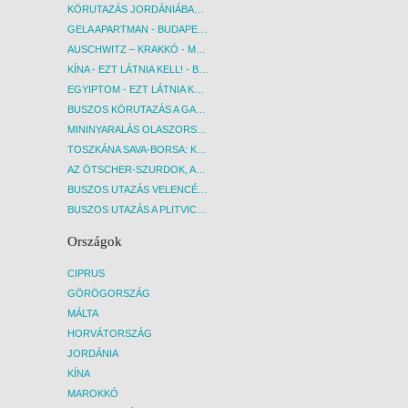
KÖRUTAZÁS JORDÁNIÁBAN, HOLT-TENGERI PIHENÉSSEL - BUDAPEST, REPÜLŐ
GELA APARTMAN - BUDAPEST, REPÜLŐ
AUSCHWITZ – KRAKKÓ - MEGRÁZÓ IDŐUTAZÁS! - BUDAPEST, BUSZ
KÍNA - EZT LÁTNIA KELL! - BUDAPEST, REPÜLŐ
EGYIPTOM - EZT LÁTNIA KELL! - BUDAPEST, REPÜLŐ
BUSZOS KÖRUTAZÁS A GARDA-TÓ KÖRNYÉKÉN - BUDAPEST, BUSZ
MININYARALÁS OLASZORSZÁGBAN: ÉSZAK-OLASZ GYÖNGYSZEMEK NYOMÁBAN - BUDAPEST, BUSZ
TOSZKÁNA SAVA-BORSA: KÓSTOLÓK ÉS KULTURÁLIS UTAZÁS - BUDAPEST, BUSZ
AZ ÖTSCHER-SZURDOK, AUSZTRIA GRAND CANYONJA - BUDAPEST, BUSZ
BUSZOS UTAZÁS VELENCÉBE - BUDAPEST, BUSZ
BUSZOS UTAZÁS A PLITVICEI-TAVAK NEMZETI PARKBA - BUDAPEST, BUSZ
Országok
CIPRUS
GÖRÖGORSZÁG
MÁLTA
HORVÁTORSZÁG
JORDÁNIA
KÍNA
MAROKKÓ