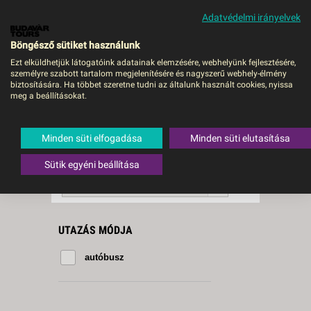
Adatvédelmi irányelvek
MENÜ
Böngésző sütiket használunk
Ezt elküldhetjük látogatóink adatainak elemzésére, webhelyünk fejlesztésére,
személyre szabott tartalom megjelenítésére és nagyszerű webhely-élmény
San Gimignano
biztosítására. Ha többet szeretne tudni az általunk használt cookies, nyissa
meg a beállításokat.
1 db a keresésnek
Összesen
megfelelő utazást
találtunk.
Minden süti elfogadása
Minden süti elutasítása
A keresővel tovább szűkítheti a
találati listát!
Sütik egyéni beállítása
RENDEZÉS:
Ár szerint növekvő
UTAZÁS MÓDJA
autóbusz