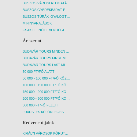
BUSZOS VÁROSLÁTOGATÁSOK
BUSZOS GYEREKBARÁT PROGRAMOK
BUSZOS TÚRÁK, GYALOGTÚRÁK
MININYARALÁSOK
CSAK FELNŐTT VENDÉGEKET FOGADÓ SZÁLLÁSOK
Ár szerint
BUDAVÁR TOURS MINDEN AKCIÓS ÚT
BUDAVÁR TOURS FIRST MINUTE AKCIÓS UTAK
BUDAVÁR TOURS LAST MINUTE AKCIÓS UTAK
50 000 FT/FŐ ALATT
50 000 - 100 000 FT/FŐ KÖZÖTT
100 000 - 150 000 FT/FŐ KÖZÖTT
150 000 - 200 000 FT/FŐ KÖZÖTT
200 000 - 300 000 FT/FŐ KÖZÖTT
300 000 FT/FŐ FELETT
LUXUS- ÉS KÜLÖNLEGES UTAK
Kedvenc útjaink
KIRÁLYI VÁROSOK KÖRUTAZÁS KÖZVETLEN REPÜLŐJÁRATTAL - BUDAPEST, REPÜLŐ