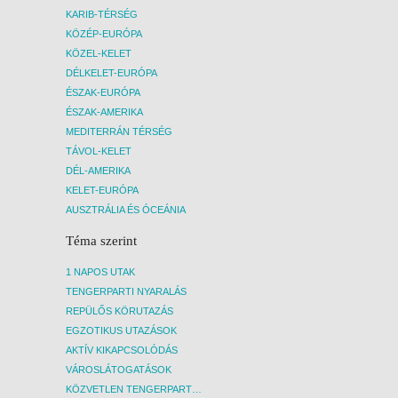
KARIB-TÉRSÉG
KÖZÉP-EURÓPA
KÖZEL-KELET
DÉLKELET-EURÓPA
ÉSZAK-EURÓPA
ÉSZAK-AMERIKA
MEDITERRÁN TÉRSÉG
TÁVOL-KELET
DÉL-AMERIKA
KELET-EURÓPA
AUSZTRÁLIA ÉS ÓCEÁNIA
Téma szerint
1 NAPOS UTAK
TENGERPARTI NYARALÁS
REPÜLŐS KÖRUTAZÁS
EGZOTIKUS UTAZÁSOK
AKTÍV KIKAPCSOLÓDÁS
VÁROSLÁTOGATÁSOK
KÖZVETLEN TENGERPARTI SZÁLLÁSOK