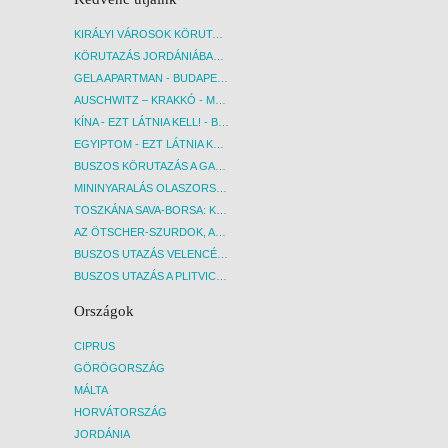
KIRÁLYI VÁROSOK KÖRUTAZÁS KÖZVETLEN REPÜLŐJÁRATTAL - BUDAPEST, REPÜLŐ
KÖRUTAZÁS JORDÁNIÁBAN, HOLT-TENGERI PIHENÉSSEL - BUDAPEST, REPÜLŐ
GELA APARTMAN - BUDAPEST, REPÜLŐ
AUSCHWITZ – KRAKKÓ - MEGRÁZÓ IDŐUTAZÁS! - BUDAPEST, BUSZ
KÍNA - EZT LÁTNIA KELL! - BUDAPEST, REPÜLŐ
EGYIPTOM - EZT LÁTNIA KELL! - BUDAPEST, REPÜLŐ
BUSZOS KÖRUTAZÁS A GARDA-TÓ KÖRNYÉKÉN - BUDAPEST, BUSZ
MININYARALÁS OLASZORSZÁGBAN: ÉSZAK-OLASZ GYÖNGYSZEMEK NYOMÁBAN - BUDAPEST, BUSZ
TOSZKÁNA SAVA-BORSA: KÓSTOLÓK ÉS KULTURÁLIS UTAZÁS - BUDAPEST, BUSZ
AZ ÖTSCHER-SZURDOK, AUSZTRIA GRAND CANYONJA - BUDAPEST, BUSZ
BUSZOS UTAZÁS VELENCÉBE - BUDAPEST, BUSZ
BUSZOS UTAZÁS A PLITVICEI-TAVAK NEMZETI PARKBA - BUDAPEST, BUSZ
Országok
CIPRUS
GÖRÖGORSZÁG
MÁLTA
HORVÁTORSZÁG
JORDÁNIA