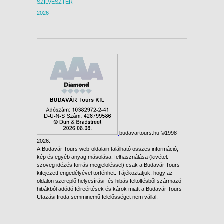
SZILVESZTER
2026
budavartours.hu ©1998-
2026.
A Budavár Tours web-oldalain található összes információ,
kép és egyéb anyag másolása, felhasználása (kivétel:
szöveg idézés forrás megjelöléssel) csak a Budavár Tours
kifejezett engedélyével történhet. Tájékoztatjuk, hogy az
oldalon szereplő helyesírási- és hibás feltöltésből származó
hibákból adódó félreértések és károk miatt a Budavár Tours
Utazási Iroda semminemű felelősséget nem vállal.