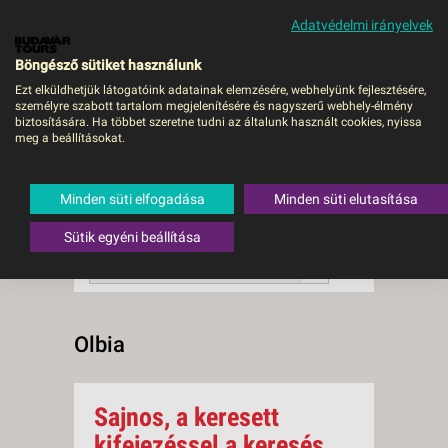
Adatvédelmi irányelvek
MENÜ
Böngésző sütiket használunk
Ezt elküldhetjük látogatóink adatainak elemzésére, webhelyünk fejlesztésére,
személyre szabott tartalom megjelenítésére és nagyszerű webhely-élmény
Olbia
biztosítására. Ha többet szeretne tudni az általunk használt cookies, nyissa
meg a beállításokat.
0 db a keresésnek
Összesen
megfelelő utazást
találtunk.
Minden süti elfogadása
Minden süti elutasítása
A keresővel tovább szűkítheti a
találati listát!
Sütik egyéni beállítása
RENDEZÉS:
Ár szerint növekvő
Olbia
Sajnos, a keresett
kifejezéssel a keresés