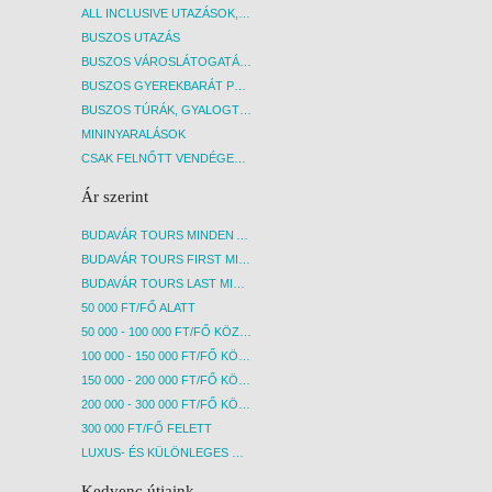
ALL INCLUSIVE UTAZÁSOK, NYARALÁSOK
BUSZOS UTAZÁS
BUSZOS VÁROSLÁTOGATÁSOK
BUSZOS GYEREKBARÁT PROGRAMOK
BUSZOS TÚRÁK, GYALOGTÚRÁK
MININYARALÁSOK
CSAK FELNŐTT VENDÉGEKET FOGADÓ SZÁLLÁSOK
Ár szerint
BUDAVÁR TOURS MINDEN AKCIÓS ÚT
BUDAVÁR TOURS FIRST MINUTE AKCIÓS UTAK
BUDAVÁR TOURS LAST MINUTE AKCIÓS UTAK
50 000 FT/FŐ ALATT
50 000 - 100 000 FT/FŐ KÖZÖTT
100 000 - 150 000 FT/FŐ KÖZÖTT
150 000 - 200 000 FT/FŐ KÖZÖTT
200 000 - 300 000 FT/FŐ KÖZÖTT
300 000 FT/FŐ FELETT
LUXUS- ÉS KÜLÖNLEGES UTAK
Kedvenc útjaink