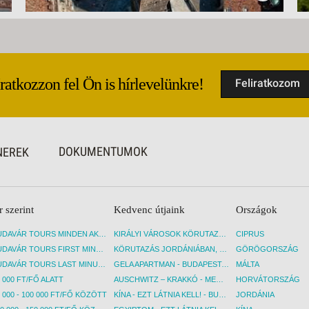
Iratkozzon fel Ön is hírlevelünkre!
Feliratkozom
DOKUMENTUMOK
NEREK
r szerint
Kedvenc útjaink
Országok
BUDAVÁR TOURS MINDEN AKCIÓS ÚT
KIRÁLYI VÁROSOK KÖRUTAZÁS KÖZVETLEN REPÜLŐJÁRATTAL - BUDAPEST, REPÜLŐ
CIPRUS
BUDAVÁR TOURS FIRST MINUTE AKCIÓS UTAK
KÖRUTAZÁS JORDÁNIÁBAN, HOLT-TENGERI PIHENÉSSEL - BUDAPEST, REPÜLŐ
GÖRÖGORSZÁG
BUDAVÁR TOURS LAST MINUTE AKCIÓS UTAK
GELA APARTMAN - BUDAPEST, REPÜLŐ
MÁLTA
 000 FT/FŐ ALATT
AUSCHWITZ – KRAKKÓ - MEGRÁZÓ IDŐUTAZÁS! - BUDAPEST, BUSZ
HORVÁTORSZÁG
 000 - 100 000 FT/FŐ KÖZÖTT
KÍNA - EZT LÁTNIA KELL! - BUDAPEST, REPÜLŐ
JORDÁNIA