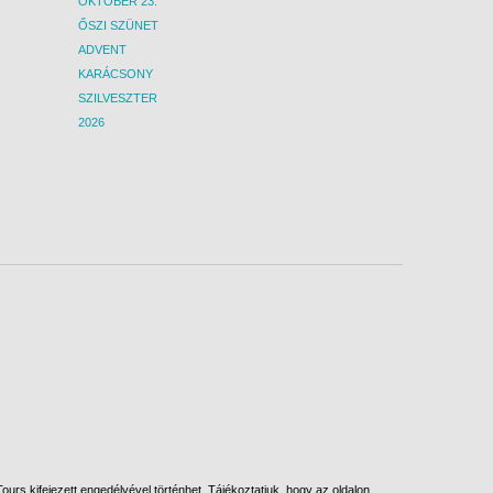
OKTÓBER 23.
ŐSZI SZÜNET
ADVENT
KARÁCSONY
SZILVESZTER
2026
urs kifejezett engedélyével történhet. Tájékoztatjuk, hogy az oldalon