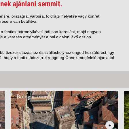
VETLEN
nek ajánlani semmit.
GERPARTI
LLÁSOK
nsre, országra, városra, földrajzi helyekre vagy konrét
résére van beállítva.
LLODÁK
SZDÁVAL
 a fentiek bármelyikével indítson keresést, majd nagyon
e a keresés eredményét a bal oldalon lévő oszlop
AVÁR TOURS
ZÁSOK
öbb tízezer utazáshoz és szálláshelyhez enged hozzáférést, így
, hogy a fenti módszerrel rengeteg Önnek megfelelő ajánlattal
Bologna tornyai
+