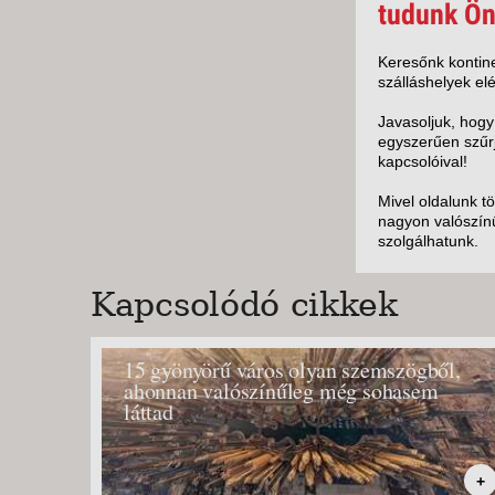
KÖZ
tudunk Ön
TEN
SZÁ
Keresőnk kontine
szálláshelyek elé
SZÁ
CSÚ
Javasoljuk, hogy
egyszerűen szűrj
BUD
kapcsolóival!
UTA
Mivel oldalunk t
nagyon valószínű
szolgálhatunk.
Kapcsolódó cikkek
15 gyönyörű város olyan szemszögből,
ahonnan valószínűleg még sohasem
láttad
+