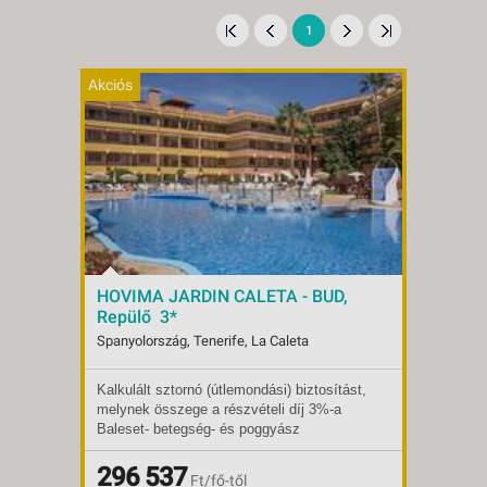
1
Akciós
HOVIMA JARDIN CALETA - BUD,
Repülő 3*
Spanyolország, Tenerife, La Caleta
Kalkulált sztornó (útlemondási) biztosítást,
Indulások:
2026.08.28-tól
melynek összege a részvételi díj 3%-a
Időpontok:
192 db
Baleset- betegség- és poggyász
Ellátás:
ultra all inclusive
biztosítást, melynek díja: 18 és 69 év
Ellátás:
félpanzió
között 2,5 EUR/fő/nap, 0-17 év között 1,25
Ellátás:
296 537
teljes panzió
Ft/fő-től