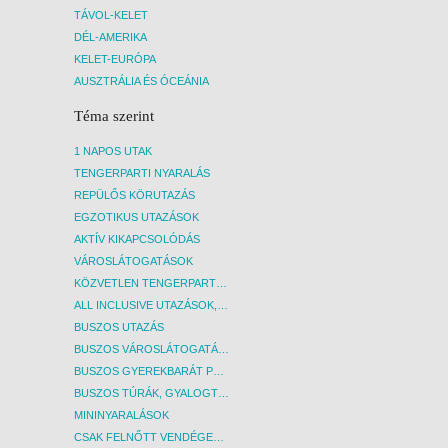
TÁVOL-KELET
DÉL-AMERIKA
KELET-EURÓPA
AUSZTRÁLIA ÉS ÓCEÁNIA
Téma szerint
1 NAPOS UTAK
TENGERPARTI NYARALÁS
REPÜLŐS KÖRUTAZÁS
EGZOTIKUS UTAZÁSOK
AKTÍV KIKAPCSOLÓDÁS
VÁROSLÁTOGATÁSOK
KÖZVETLEN TENGERPARTI SZÁLLÁSOK
ALL INCLUSIVE UTAZÁSOK, NYARALÁSOK
BUSZOS UTAZÁS
BUSZOS VÁROSLÁTOGATÁSOK
BUSZOS GYEREKBARÁT PROGRAMOK
BUSZOS TÚRÁK, GYALOGTÚRÁK
MININYARALÁSOK
CSAK FELNŐTT VENDÉGEKET FOGADÓ SZÁLLÁSOK