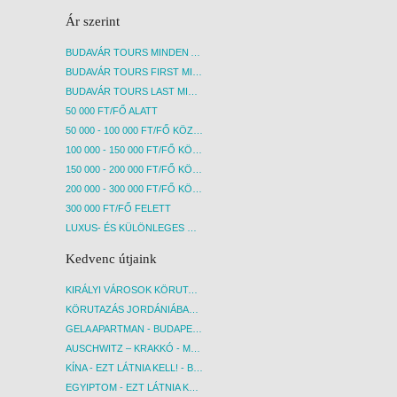
Ár szerint
BUDAVÁR TOURS MINDEN AKCIÓS ÚT
BUDAVÁR TOURS FIRST MINUTE AKCIÓS UTAK
BUDAVÁR TOURS LAST MINUTE AKCIÓS UTAK
50 000 FT/FŐ ALATT
50 000 - 100 000 FT/FŐ KÖZÖTT
100 000 - 150 000 FT/FŐ KÖZÖTT
150 000 - 200 000 FT/FŐ KÖZÖTT
200 000 - 300 000 FT/FŐ KÖZÖTT
300 000 FT/FŐ FELETT
LUXUS- ÉS KÜLÖNLEGES UTAK
Kedvenc útjaink
KIRÁLYI VÁROSOK KÖRUTAZÁS KÖZVETLEN REPÜLŐJÁRATTAL - BUDAPEST, REPÜLŐ
KÖRUTAZÁS JORDÁNIÁBAN, HOLT-TENGERI PIHENÉSSEL - BUDAPEST, REPÜLŐ
GELA APARTMAN - BUDAPEST, REPÜLŐ
AUSCHWITZ – KRAKKÓ - MEGRÁZÓ IDŐUTAZÁS! - BUDAPEST, BUSZ
KÍNA - EZT LÁTNIA KELL! - BUDAPEST, REPÜLŐ
EGYIPTOM - EZT LÁTNIA KELL! - BUDAPEST, REPÜLŐ