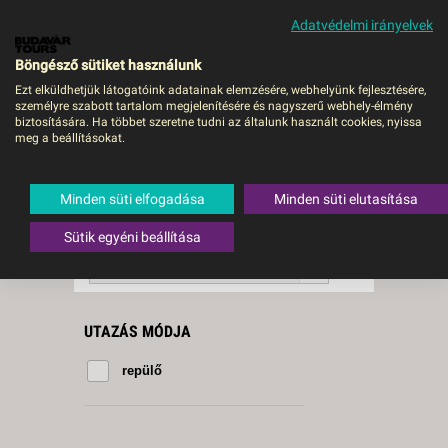
Adatvédelmi irányelvek
MENÜ
Böngésző sütiket használunk
Ezt elküldhetjük látogatóink adatainak elemzésére, webhelyünk fejlesztésére,
személyre szabott tartalom megjelenítésére és nagyszerű webhely-élmény
La Caleta
biztosítására. Ha többet szeretne tudni az általunk használt cookies, nyissa
meg a beállításokat.
2 db a keresésnek
Összesen
megfelelő utazást
találtunk.
Minden süti elfogadása
Minden süti elutasítása
A keresővel tovább szűkítheti a
találati listát!
Sütik egyéni beállítása
RENDEZÉS:
Ár szerint növekvő
UTAZÁS MÓDJA
repülő