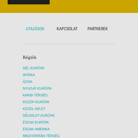
Figyelem! Más-más indulási dátum esetén
a fenti információk változhatnak. Kérjük, a
részletekért érdeklődjön munkatársainknál!
UTAZÁSOK
KAPCSOLAT
PARTNEREK
Régiók
DÉL-EURÓPA
AFRIKA
ÁZSIA
NYUGAT-EURÓPA
KARIB-TÉRSÉG
KÖZÉP-EURÓPA
KÖZEL-KELET
DÉLKELET-EURÓPA
ÉSZAK-EURÓPA
ÉSZAK-AMERIKA
MEDITERRÁN TÉRSÉG