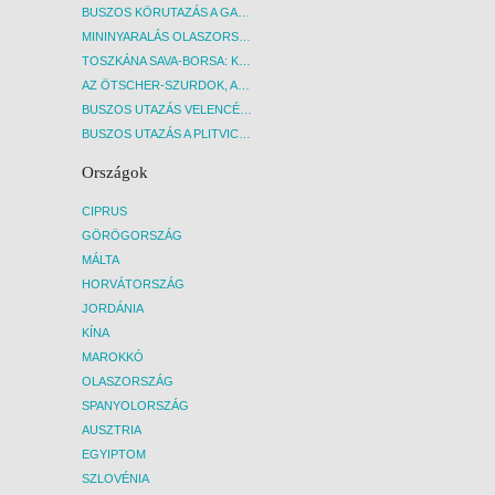
BUSZOS KÖRUTAZÁS A GARDA-TÓ KÖRNYÉKÉN - BUDAPEST, BUSZ
MININYARALÁS OLASZORSZÁGBAN: ÉSZAK-OLASZ GYÖNGYSZEMEK NYOMÁBAN - BUDAPEST, BUSZ
TOSZKÁNA SAVA-BORSA: KÓSTOLÓK ÉS KULTURÁLIS UTAZÁS - BUDAPEST, BUSZ
AZ ÖTSCHER-SZURDOK, AUSZTRIA GRAND CANYONJA - BUDAPEST, BUSZ
BUSZOS UTAZÁS VELENCÉBE - BUDAPEST, BUSZ
BUSZOS UTAZÁS A PLITVICEI-TAVAK NEMZETI PARKBA - BUDAPEST, BUSZ
Országok
CIPRUS
GÖRÖGORSZÁG
MÁLTA
HORVÁTORSZÁG
JORDÁNIA
KÍNA
MAROKKÓ
OLASZORSZÁG
SPANYOLORSZÁG
AUSZTRIA
EGYIPTOM
SZLOVÉNIA