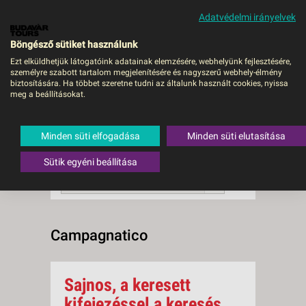
Adatvédelmi irányelvek
MENÜ
Böngésző sütiket használunk
Ezt elküldhetjük látogatóink adatainak elemzésére, webhelyünk fejlesztésére,
személyre szabott tartalom megjelenítésére és nagyszerű webhely-élmény
Campagnatico
biztosítására. Ha többet szeretne tudni az általunk használt cookies, nyissa
meg a beállításokat.
0 db a keresésnek
Összesen
megfelelő utazást
találtunk.
Minden süti elfogadása
Minden süti elutasítása
A keresővel tovább szűkítheti a
találati listát!
Sütik egyéni beállítása
RENDEZÉS:
Ár szerint növekvő
Campagnatico
Sajnos, a keresett
kifejezéssel a keresés