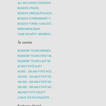
ALL INCLUSIVE UTAZÁSOK, NYARALÁSOK
BUSZOS UTAZÁS
BUSZOS VÁROSLÁTOGATÁSOK
BUSZOS GYEREKBARÁT PROGRAMOK
BUSZOS TÚRÁK, GYALOGTÚRÁK
MININYARALÁSOK
CSAK FELNŐTT VENDÉGEKET FOGADÓ SZÁLLÁSOK
Ár szerint
BUDAVÁR TOURS MINDEN AKCIÓS ÚT
BUDAVÁR TOURS FIRST MINUTE AKCIÓS UTAK
BUDAVÁR TOURS LAST MINUTE AKCIÓS UTAK
50 000 FT/FŐ ALATT
50 000 - 100 000 FT/FŐ KÖZÖTT
100 000 - 150 000 FT/FŐ KÖZÖTT
150 000 - 200 000 FT/FŐ KÖZÖTT
200 000 - 300 000 FT/FŐ KÖZÖTT
300 000 FT/FŐ FELETT
LUXUS- ÉS KÜLÖNLEGES UTAK
Kedvenc útjaink