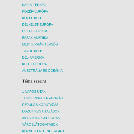
KARIB-TÉRSÉG
KÖZÉP-EURÓPA
KÖZEL-KELET
DÉLKELET-EURÓPA
ÉSZAK-EURÓPA
ÉSZAK-AMERIKA
MEDITERRÁN TÉRSÉG
TÁVOL-KELET
DÉL-AMERIKA
KELET-EURÓPA
AUSZTRÁLIA ÉS ÓCEÁNIA
Téma szerint
1 NAPOS UTAK
TENGERPARTI NYARALÁS
REPÜLŐS KÖRUTAZÁS
EGZOTIKUS UTAZÁSOK
AKTÍV KIKAPCSOLÓDÁS
VÁROSLÁTOGATÁSOK
KÖZVETLEN TENGERPARTI SZÁLLÁSOK