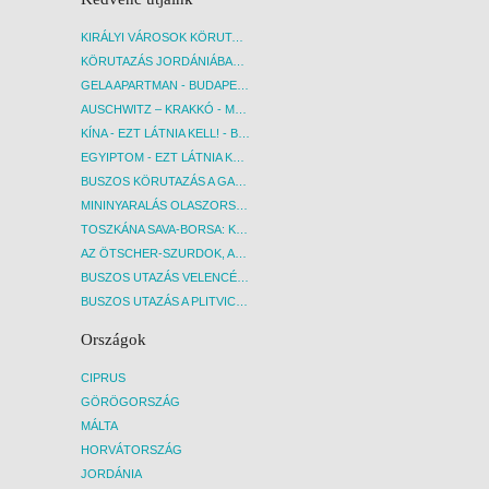
KIRÁLYI VÁROSOK KÖRUTAZÁS KÖZVETLEN REPÜLŐJÁRATTAL - BUDAPEST, REPÜLŐ
KÖRUTAZÁS JORDÁNIÁBAN, HOLT-TENGERI PIHENÉSSEL - BUDAPEST, REPÜLŐ
GELA APARTMAN - BUDAPEST, REPÜLŐ
AUSCHWITZ – KRAKKÓ - MEGRÁZÓ IDŐUTAZÁS! - BUDAPEST, BUSZ
KÍNA - EZT LÁTNIA KELL! - BUDAPEST, REPÜLŐ
EGYIPTOM - EZT LÁTNIA KELL! - BUDAPEST, REPÜLŐ
BUSZOS KÖRUTAZÁS A GARDA-TÓ KÖRNYÉKÉN - BUDAPEST, BUSZ
MININYARALÁS OLASZORSZÁGBAN: ÉSZAK-OLASZ GYÖNGYSZEMEK NYOMÁBAN - BUDAPEST, BUSZ
TOSZKÁNA SAVA-BORSA: KÓSTOLÓK ÉS KULTURÁLIS UTAZÁS - BUDAPEST, BUSZ
AZ ÖTSCHER-SZURDOK, AUSZTRIA GRAND CANYONJA - BUDAPEST, BUSZ
BUSZOS UTAZÁS VELENCÉBE - BUDAPEST, BUSZ
BUSZOS UTAZÁS A PLITVICEI-TAVAK NEMZETI PARKBA - BUDAPEST, BUSZ
Országok
CIPRUS
GÖRÖGORSZÁG
MÁLTA
HORVÁTORSZÁG
JORDÁNIA