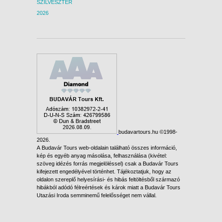
SZILVESZTER
2026
budavartours.hu ©1998-
2026.
A Budavár Tours web-oldalain található összes információ,
kép és egyéb anyag másolása, felhasználása (kivétel:
szöveg idézés forrás megjelöléssel) csak a Budavár Tours
kifejezett engedélyével történhet. Tájékoztatjuk, hogy az
oldalon szereplő helyesírási- és hibás feltöltésből származó
hibákból adódó félreértések és károk miatt a Budavár Tours
Utazási Iroda semminemű felelősséget nem vállal.