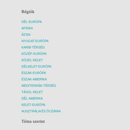
center, jóga, tenisz, szörf, vízisí, vitorlázás,
üveg fenekű csónak, kajak, strandröplabda,
Régiók
boccia, asztalitenisz, ejtőernyőzés,
búvárkodás (PADI), mélytengeri horgászat,
golf, lovaglás, szauna, jacuzzi, török fürdő
DÉL-EURÓPA
AFRIKA
Az utazás más időpontban is lehetséges,
ÁZSIA
kérje ajánlatunkat!
NYUGAT-EURÓPA
KARIB-TÉRSÉG
Az utazás menetrendszerinti
KÖZÉP-EURÓPA
repülőjáratokkal történik, a repülőjegy
KÖZEL-KELET
árának változása befolyásolhatja a
DÉLKELET-EURÓPA
részvételi díjat!
ÉSZAK-EURÓPA
ÉSZAK-AMERIKA
MEDITERRÁN TÉRSÉG
TÁVOL-KELET
DÉL-AMERIKA
KELET-EURÓPA
AUSZTRÁLIA ÉS ÓCEÁNIA
Téma szerint