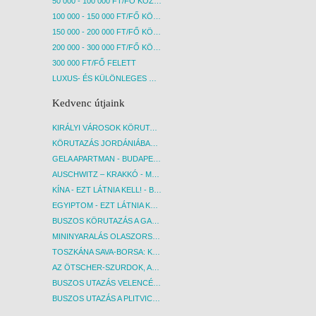
50 000 - 100 000 FT/FŐ KÖZÖTT
100 000 - 150 000 FT/FŐ KÖZÖTT
150 000 - 200 000 FT/FŐ KÖZÖTT
200 000 - 300 000 FT/FŐ KÖZÖTT
300 000 FT/FŐ FELETT
LUXUS- ÉS KÜLÖNLEGES UTAK
Kedvenc útjaink
KIRÁLYI VÁROSOK KÖRUTAZÁS KÖZVETLEN REPÜLŐJÁRATTAL - BUDAPEST, REPÜLŐ
KÖRUTAZÁS JORDÁNIÁBAN, HOLT-TENGERI PIHENÉSSEL - BUDAPEST, REPÜLŐ
GELA APARTMAN - BUDAPEST, REPÜLŐ
AUSCHWITZ – KRAKKÓ - MEGRÁZÓ IDŐUTAZÁS! - BUDAPEST, BUSZ
KÍNA - EZT LÁTNIA KELL! - BUDAPEST, REPÜLŐ
EGYIPTOM - EZT LÁTNIA KELL! - BUDAPEST, REPÜLŐ
BUSZOS KÖRUTAZÁS A GARDA-TÓ KÖRNYÉKÉN - BUDAPEST, BUSZ
MININYARALÁS OLASZORSZÁGBAN: ÉSZAK-OLASZ GYÖNGYSZEMEK NYOMÁBAN - BUDAPEST, BUSZ
TOSZKÁNA SAVA-BORSA: KÓSTOLÓK ÉS KULTURÁLIS UTAZÁS - BUDAPEST, BUSZ
AZ ÖTSCHER-SZURDOK, AUSZTRIA GRAND CANYONJA - BUDAPEST, BUSZ
BUSZOS UTAZÁS VELENCÉBE - BUDAPEST, BUSZ
BUSZOS UTAZÁS A PLITVICEI-TAVAK NEMZETI PARKBA - BUDAPEST, BUSZ