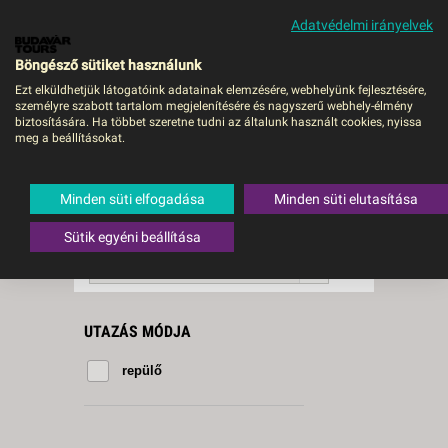
Adatvédelmi irányelvek
MENÜ
Böngésző sütiket használunk
Ezt elküldhetjük látogatóink adatainak elemzésére, webhelyünk fejlesztésére,
személyre szabott tartalom megjelenítésére és nagyszerű webhely-élmény
Grand Gaube
biztosítására. Ha többet szeretne tudni az általunk használt cookies, nyissa
meg a beállításokat.
1 db a keresésnek
Összesen
megfelelő utazást
találtunk.
Minden süti elfogadása
Minden süti elutasítása
A keresővel tovább szűkítheti a
találati listát!
Sütik egyéni beállítása
RENDEZÉS:
Ár szerint növekvő
UTAZÁS MÓDJA
repülő