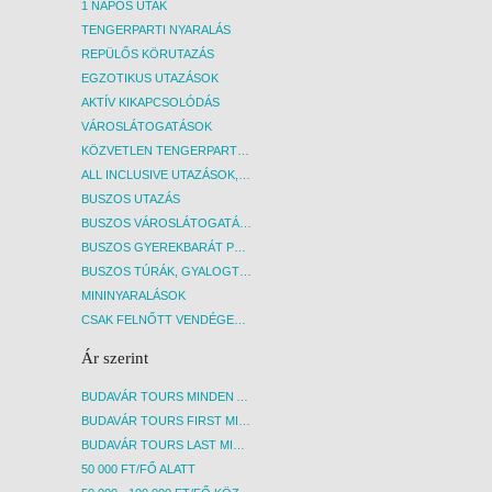
1 NAPOS UTAK
TENGERPARTI NYARALÁS
REPÜLŐS KÖRUTAZÁS
EGZOTIKUS UTAZÁSOK
AKTÍV KIKAPCSOLÓDÁS
VÁROSLÁTOGATÁSOK
KÖZVETLEN TENGERPARTI SZÁLLÁSOK
ALL INCLUSIVE UTAZÁSOK, NYARALÁSOK
BUSZOS UTAZÁS
BUSZOS VÁROSLÁTOGATÁSOK
BUSZOS GYEREKBARÁT PROGRAMOK
BUSZOS TÚRÁK, GYALOGTÚRÁK
MININYARALÁSOK
CSAK FELNŐTT VENDÉGEKET FOGADÓ SZÁLLÁSOK
Ár szerint
BUDAVÁR TOURS MINDEN AKCIÓS ÚT
BUDAVÁR TOURS FIRST MINUTE AKCIÓS UTAK
BUDAVÁR TOURS LAST MINUTE AKCIÓS UTAK
50 000 FT/FŐ ALATT