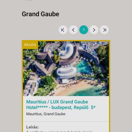
Grand Gaube
1
Akciós
Mauritius / LUX Grand Gaube
Hotel***** - budapest, Repülő 5*
Mauritius, Grand Gaube
Leírás:
Indulások:
2026.09.08-tól