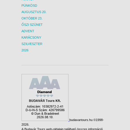
PÜNKÖSD
AUGUSZTUS 20.
OKTÓBER 23.
ŐSZI SZÜNET
ADVENT
KARÁCSONY
SZILVESZTER
2026
budavartours.hu ©1998-
2026.
A Budavár Tours web-oldalain található összes információ,