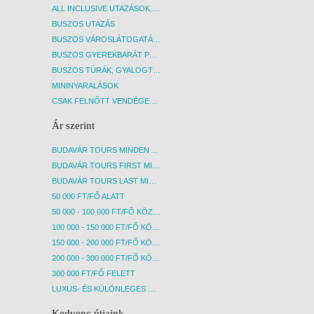
ALL INCLUSIVE UTAZÁSOK, NYARALÁSOK
BUSZOS UTAZÁS
BUSZOS VÁROSLÁTOGATÁSOK
BUSZOS GYEREKBARÁT PROGRAMOK
BUSZOS TÚRÁK, GYALOGTÚRÁK
MININYARALÁSOK
CSAK FELNŐTT VENDÉGEKET FOGADÓ SZÁLLÁSOK
Ár szerint
BUDAVÁR TOURS MINDEN AKCIÓS ÚT
BUDAVÁR TOURS FIRST MINUTE AKCIÓS UTAK
BUDAVÁR TOURS LAST MINUTE AKCIÓS UTAK
50 000 FT/FŐ ALATT
50 000 - 100 000 FT/FŐ KÖZÖTT
100 000 - 150 000 FT/FŐ KÖZÖTT
150 000 - 200 000 FT/FŐ KÖZÖTT
200 000 - 300 000 FT/FŐ KÖZÖTT
300 000 FT/FŐ FELETT
LUXUS- ÉS KÜLÖNLEGES UTAK
Kedvenc útjaink