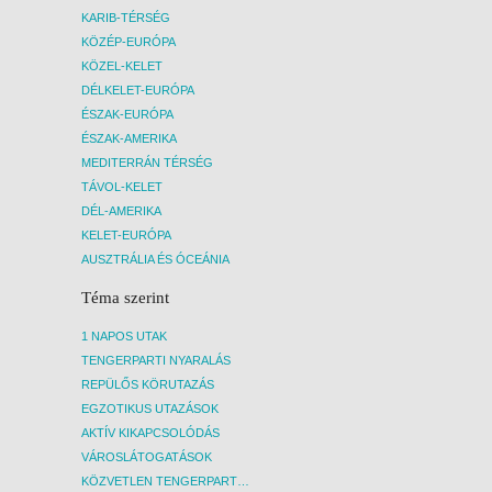
KARIB-TÉRSÉG
KÖZÉP-EURÓPA
KÖZEL-KELET
DÉLKELET-EURÓPA
ÉSZAK-EURÓPA
ÉSZAK-AMERIKA
MEDITERRÁN TÉRSÉG
TÁVOL-KELET
DÉL-AMERIKA
KELET-EURÓPA
AUSZTRÁLIA ÉS ÓCEÁNIA
Téma szerint
1 NAPOS UTAK
TENGERPARTI NYARALÁS
REPÜLŐS KÖRUTAZÁS
EGZOTIKUS UTAZÁSOK
AKTÍV KIKAPCSOLÓDÁS
VÁROSLÁTOGATÁSOK
KÖZVETLEN TENGERPARTI SZÁLLÁSOK