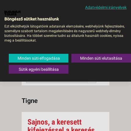
Adatvédelmi irányelvek
MENÜ
Böngésző sütiket használunk
Ezt elküldhetjük látogatóink adatainak elemzésére, webhelyünk fejlesztésére,
személyre szabott tartalom megjelenítésére és nagyszerű webhely-élmény
Tigne
biztosítására. Ha többet szeretne tudni az általunk használt cookies, nyissa
meg a beállításokat.
0 db a keresésnek
Összesen
megfelelő utazást
találtunk.
Minden süti elfogadása
Minden süti elutasítása
A keresővel tovább szűkítheti a
találati listát!
Sütik egyéni beállítása
RENDEZÉS:
Ár szerint növekvő
Tigne
Sajnos, a keresett
kifejezéssel a keresés