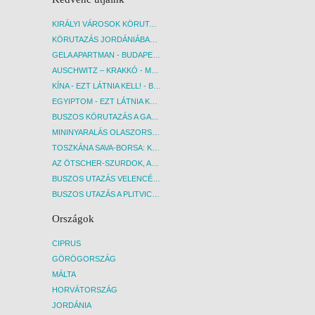
KIRÁLYI VÁROSOK KÖRUTAZÁS KÖZVETLEN REPÜLŐJÁRATTAL - BUDAPEST, REPÜLŐ
KÖRUTAZÁS JORDÁNIÁBAN, HOLT-TENGERI PIHENÉSSEL - BUDAPEST, REPÜLŐ
GELA APARTMAN - BUDAPEST, REPÜLŐ
AUSCHWITZ – KRAKKÓ - MEGRÁZÓ IDŐUTAZÁS! - BUDAPEST, BUSZ
KÍNA - EZT LÁTNIA KELL! - BUDAPEST, REPÜLŐ
EGYIPTOM - EZT LÁTNIA KELL! - BUDAPEST, REPÜLŐ
BUSZOS KÖRUTAZÁS A GARDA-TÓ KÖRNYÉKÉN - BUDAPEST, BUSZ
MININYARALÁS OLASZORSZÁGBAN: ÉSZAK-OLASZ GYÖNGYSZEMEK NYOMÁBAN - BUDAPEST, BUSZ
TOSZKÁNA SAVA-BORSA: KÓSTOLÓK ÉS KULTURÁLIS UTAZÁS - BUDAPEST, BUSZ
AZ ÖTSCHER-SZURDOK, AUSZTRIA GRAND CANYONJA - BUDAPEST, BUSZ
BUSZOS UTAZÁS VELENCÉBE - BUDAPEST, BUSZ
BUSZOS UTAZÁS A PLITVICEI-TAVAK NEMZETI PARKBA - BUDAPEST, BUSZ
Országok
CIPRUS
GÖRÖGORSZÁG
MÁLTA
HORVÁTORSZÁG
JORDÁNIA