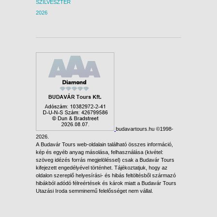
SZILVESZTER
2026
budavartours.hu ©1998-
2026.
A Budavár Tours web-oldalain található összes információ,
kép és egyéb anyag másolása, felhasználása (kivétel:
szöveg idézés forrás megjelöléssel) csak a Budavár Tours
kifejezett engedélyével történhet. Tájékoztatjuk, hogy az
oldalon szereplő helyesírási- és hibás feltöltésből származó
hibákból adódó félreértések és károk miatt a Budavár Tours
Utazási Iroda semminemű felelősséget nem vállal.