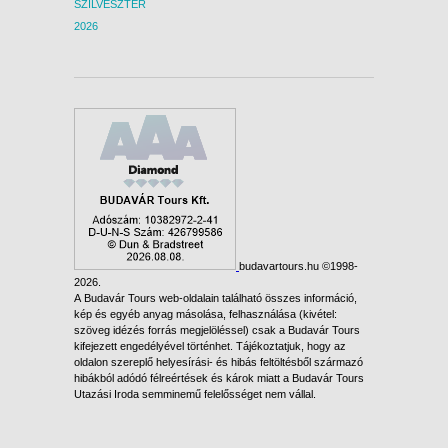
SZILVESZTER
2026
budavartours.hu ©1998-
2026.
A Budavár Tours web-oldalain található összes információ,
kép és egyéb anyag másolása, felhasználása (kivétel:
szöveg idézés forrás megjelöléssel) csak a Budavár Tours
kifejezett engedélyével történhet. Tájékoztatjuk, hogy az
oldalon szereplő helyesírási- és hibás feltöltésből származó
hibákból adódó félreértések és károk miatt a Budavár Tours
Utazási Iroda semminemű felelősséget nem vállal.