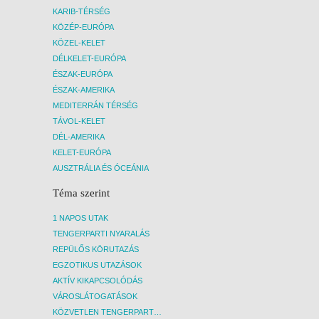
KARIB-TÉRSÉG
KÖZÉP-EURÓPA
KÖZEL-KELET
DÉLKELET-EURÓPA
ÉSZAK-EURÓPA
ÉSZAK-AMERIKA
MEDITERRÁN TÉRSÉG
TÁVOL-KELET
DÉL-AMERIKA
KELET-EURÓPA
AUSZTRÁLIA ÉS ÓCEÁNIA
Téma szerint
1 NAPOS UTAK
TENGERPARTI NYARALÁS
REPÜLŐS KÖRUTAZÁS
EGZOTIKUS UTAZÁSOK
AKTÍV KIKAPCSOLÓDÁS
VÁROSLÁTOGATÁSOK
KÖZVETLEN TENGERPARTI SZÁLLÁSOK