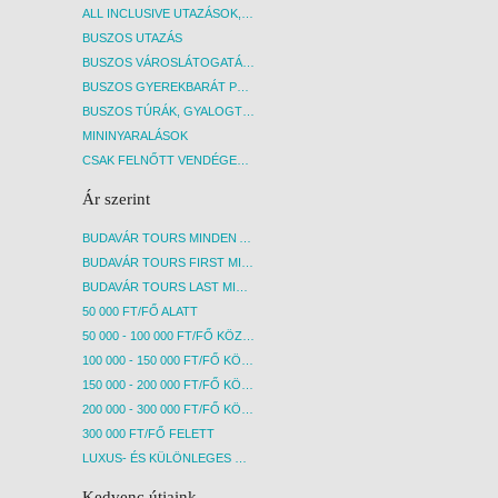
ALL INCLUSIVE UTAZÁSOK, NYARALÁSOK
BUSZOS UTAZÁS
BUSZOS VÁROSLÁTOGATÁSOK
BUSZOS GYEREKBARÁT PROGRAMOK
BUSZOS TÚRÁK, GYALOGTÚRÁK
MININYARALÁSOK
CSAK FELNŐTT VENDÉGEKET FOGADÓ SZÁLLÁSOK
Ár szerint
BUDAVÁR TOURS MINDEN AKCIÓS ÚT
BUDAVÁR TOURS FIRST MINUTE AKCIÓS UTAK
BUDAVÁR TOURS LAST MINUTE AKCIÓS UTAK
50 000 FT/FŐ ALATT
50 000 - 100 000 FT/FŐ KÖZÖTT
100 000 - 150 000 FT/FŐ KÖZÖTT
150 000 - 200 000 FT/FŐ KÖZÖTT
200 000 - 300 000 FT/FŐ KÖZÖTT
300 000 FT/FŐ FELETT
LUXUS- ÉS KÜLÖNLEGES UTAK
Kedvenc útjaink