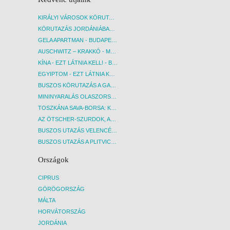
KIRÁLYI VÁROSOK KÖRUTAZÁS KÖZVETLEN REPÜLŐJÁRATTAL - BUDAPEST, REPÜLŐ
KÖRUTAZÁS JORDÁNIÁBAN, HOLT-TENGERI PIHENÉSSEL - BUDAPEST, REPÜLŐ
GELA APARTMAN - BUDAPEST, REPÜLŐ
AUSCHWITZ – KRAKKÓ - MEGRÁZÓ IDŐUTAZÁS! - BUDAPEST, BUSZ
KÍNA - EZT LÁTNIA KELL! - BUDAPEST, REPÜLŐ
EGYIPTOM - EZT LÁTNIA KELL! - BUDAPEST, REPÜLŐ
BUSZOS KÖRUTAZÁS A GARDA-TÓ KÖRNYÉKÉN - BUDAPEST, BUSZ
MININYARALÁS OLASZORSZÁGBAN: ÉSZAK-OLASZ GYÖNGYSZEMEK NYOMÁBAN - BUDAPEST, BUSZ
TOSZKÁNA SAVA-BORSA: KÓSTOLÓK ÉS KULTURÁLIS UTAZÁS - BUDAPEST, BUSZ
AZ ÖTSCHER-SZURDOK, AUSZTRIA GRAND CANYONJA - BUDAPEST, BUSZ
BUSZOS UTAZÁS VELENCÉBE - BUDAPEST, BUSZ
BUSZOS UTAZÁS A PLITVICEI-TAVAK NEMZETI PARKBA - BUDAPEST, BUSZ
Országok
CIPRUS
GÖRÖGORSZÁG
MÁLTA
HORVÁTORSZÁG
JORDÁNIA