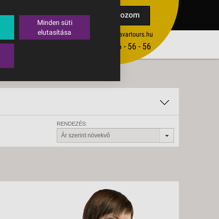
TAK
Feliratkozom
Minden süti
elutasítása
ertekesites@budavartours.hu
TIPPEK
(+36­ 1) 3 - 56 - 56 - 56
VISSZAJELZÉS KÜLDÉSE
RENDEZÉS:
Ár szerint növekvő