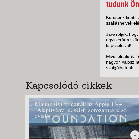
KÖZ
tudunk Ön
TEN
SZÁ
Keresőnk kontine
szálláshelyek elé
SZÁ
CSÚ
Javasoljuk, hogy
egyszerűen szűrj
BUD
kapcsolóival!
UTA
Mivel oldalunk t
nagyon valószínű
szolgálhatunk.
Kapcsolódó cikkek
Máltán (is) forgatták az Apple TV+
“Alapítvány” c. sci-fi sorozátnak első
évadát
+