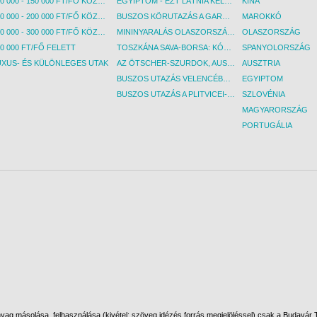
100 000 - 150 000 FT/FŐ KÖZÖTT
EGYIPTOM - EZT LÁTNIA KELL! - BUDAPEST, REPÜLŐ
KÍNA
150 000 - 200 000 FT/FŐ KÖZÖTT
BUSZOS KÖRUTAZÁS A GARDA-TÓ KÖRNYÉKÉN - BUDAPEST, BUSZ
MAROKKÓ
200 000 - 300 000 FT/FŐ KÖZÖTT
MININYARALÁS OLASZORSZÁGBAN: ÉSZAK-OLASZ GYÖNGYSZEMEK NYOMÁBAN - BUDAPEST, BUSZ
OLASZORSZÁG
0 000 FT/FŐ FELETT
TOSZKÁNA SAVA-BORSA: KÓSTOLÓK ÉS KULTURÁLIS UTAZÁS - BUDAPEST, BUSZ
SPANYOLORSZÁG
UXUS- ÉS KÜLÖNLEGES UTAK
AZ ÖTSCHER-SZURDOK, AUSZTRIA GRAND CANYONJA - BUDAPEST, BUSZ
AUSZTRIA
BUSZOS UTAZÁS VELENCÉBE - BUDAPEST, BUSZ
EGYIPTOM
BUSZOS UTAZÁS A PLITVICEI-TAVAK NEMZETI PARKBA - BUDAPEST, BUSZ
SZLOVÉNIA
MAGYARORSZÁG
PORTUGÁLIA
ag másolása, felhasználása (kivétel: szöveg idézés forrás megjelöléssel) csak a Budavár To