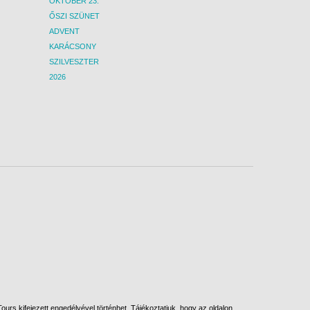
OKTÓBER 23.
ŐSZI SZÜNET
ADVENT
KARÁCSONY
SZILVESZTER
2026
urs kifejezett engedélyével történhet. Tájékoztatjuk, hogy az oldalon