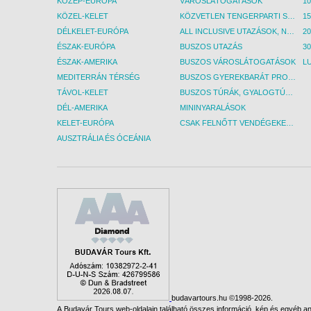
KÖZÉP-EURÓPA
VÁROSLÁTOGATÁSOK
KÖZEL-KELET
KÖZVETLEN TENGERPARTI SZÁLLÁSOK
DÉLKELET-EURÓPA
ALL INCLUSIVE UTAZÁSOK, NYARALÁSOK
ÉSZAK-EURÓPA
BUSZOS UTAZÁS
30
ÉSZAK-AMERIKA
BUSZOS VÁROSLÁTOGATÁSOK
L
MEDITERRÁN TÉRSÉG
BUSZOS GYEREKBARÁT PROGRAMOK
TÁVOL-KELET
BUSZOS TÚRÁK, GYALOGTÚRÁK
DÉL-AMERIKA
MININYARALÁSOK
KELET-EURÓPA
CSAK FELNŐTT VENDÉGEKET FOGADÓ SZÁLLÁSOK
AUSZTRÁLIA ÉS ÓCEÁNIA
budavartours.hu ©1998-2026.
A Budavár Tours web-oldalain található összes információ, kép és egyéb any