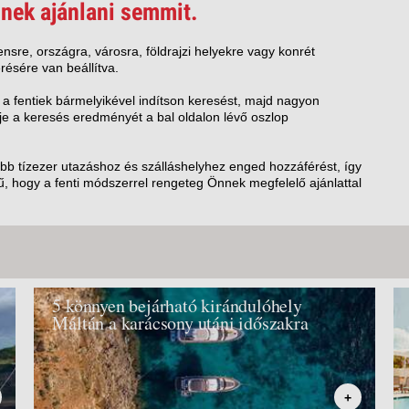
VETLEN
nek ajánlani semmit.
GERPARTI
LLÁSOK
nsre, országra, városra, földrajzi helyekre vagy konrét
résére van beállítva.
LLODÁK
SZDÁVAL
 a fentiek bármelyikével indítson keresést, majd nagyon
e a keresés eredményét a bal oldalon lévő oszlop
AVÁR TOURS
ZÁSOK
öbb tízezer utazáshoz és szálláshelyhez enged hozzáférést, így
, hogy a fenti módszerrel rengeteg Önnek megfelelő ajánlattal
5 könnyen bejárható kirándulóhely
Máltán a karácsony utáni időszakra
+