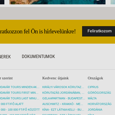
Iratkozzon fel Ön is hírlevelünkre!
Feliratkozom
DOKUMENTUMOK
NEREK
r szerint
Kedvenc útjaink
Országok
BUDAVÁR TOURS MINDEN AKCIÓS ÚT
KIRÁLYI VÁROSOK KÖRUTAZÁS KÖZVETLEN REPÜLŐJÁRATTAL - BUDAPEST, REPÜLŐ
CIPRUS
BUDAVÁR TOURS FIRST MINUTE AKCIÓS UTAK
KÖRUTAZÁS JORDÁNIÁBAN, HOLT-TENGERI PIHENÉSSEL - BUDAPEST, REPÜLŐ
GÖRÖGORSZÁG
BUDAVÁR TOURS LAST MINUTE AKCIÓS UTAK
GELA APARTMAN - BUDAPEST, REPÜLŐ
MÁLTA
 000 FT/FŐ ALATT
AUSCHWITZ – KRAKKÓ - MEGRÁZÓ IDŐUTAZÁS! - BUDAPEST, BUSZ
HORVÁTORSZÁG
 000 - 100 000 FT/FŐ KÖZÖTT
KÍNA - EZT LÁTNIA KELL! - BUDAPEST, REPÜLŐ
JORDÁNIA