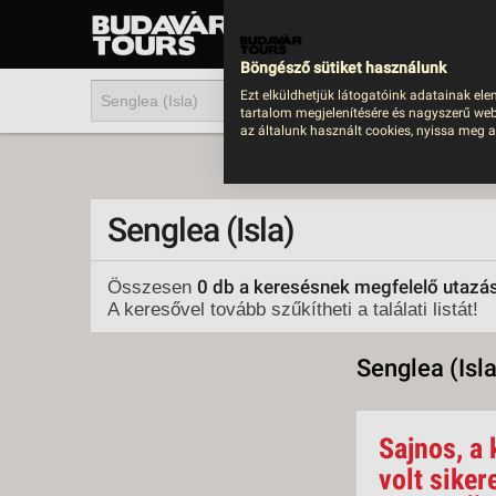
UTAZÁS
LAST MINUTE NYAR
Böngésző sütiket használunk
202
Ezt elküldhetjük látogatóink adatainak ele
tartalom megjelenítésére és nagyszerű web
BUS
az általunk használt cookies, nyissa meg a
TEN
ÜDÜ
Senglea (Isla)
KÖR
CSA
0 db a keresésnek megfelelő utazá
Összesen
A keresővel tovább szűkítheti a találati listát!
UTA
IND
Senglea (Isla
AKT
EGZ
Sajnos, a 
VÁR
volt siker