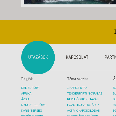
UTAZÁSOK
KAPCSOLAT
PART
Régiók
Téma szerint
Á
DÉL-EURÓPA
1 NAPOS UTAK
AFRIKA
TENGERPARTI NYARALÁS
ÁZSIA
REPÜLŐS KÖRUTAZÁS
NYUGAT-EURÓPA
EGZOTIKUS UTAZÁSOK
50
KARIB-TÉRSÉG
AKTÍV KIKAPCSOLÓDÁS
50