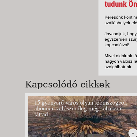
KÖZ
tudunk Ön
TEN
SZÁ
Keresőnk kontine
szálláshelyek elé
SZÁ
CSÚ
Javasoljuk, hogy
egyszerűen szűrj
BUD
kapcsolóival!
UTA
Mivel oldalunk t
nagyon valószínű
szolgálhatunk.
Kapcsolódó cikkek
15 gyönyörű város olyan szemszögből,
ahonnan valószínűleg még sohasem
láttad
+