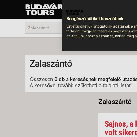
UTAZÁS
LAST MINUTE NYAR
Böngésző sütiket használunk
202
Ezt elküldhetjük látogatóink adatainak ele
tartalom megjelenítésére és nagyszerű web
BUS
az általunk használt cookies, nyissa meg a
TEN
ÜDÜ
Zalaszántó
KÖR
CSA
0 db a keresésnek megfelelő utazá
Összesen
A keresővel tovább szűkítheti a találati listát!
UTA
IND
Zalaszántó
AKT
EGZ
Sajnos, a 
VÁR
volt siker