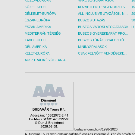
KÖZÉP-EURÓPA
VÁROSLÁTOGATÁSOK
KÖZEL-KELET
KÖZVETLEN TENGERPARTI SZÁLLÁSOK
DÉLKELET-EURÓPA
ALL INCLUSIVE UTAZÁSOK, NYARALÁSOK
ÉSZAK-EURÓPA
BUSZOS UTAZÁS
30
ÉSZAK-AMERIKA
BUSZOS VÁROSLÁTOGATÁSOK
L
MEDITERRÁN TÉRSÉG
BUSZOS GYEREKBARÁT PROGRAMOK
TÁVOL-KELET
BUSZOS TÚRÁK, GYALOGTÚRÁK
DÉL-AMERIKA
MININYARALÁSOK
KELET-EURÓPA
CSAK FELNŐTT VENDÉGEKET FOGADÓ SZÁLLÁSOK
AUSZTRÁLIA ÉS ÓCEÁNIA
budavartours.hu ©1998-2026.
A Budavár Tours web-oldalain található összes információ, kép és egyéb any