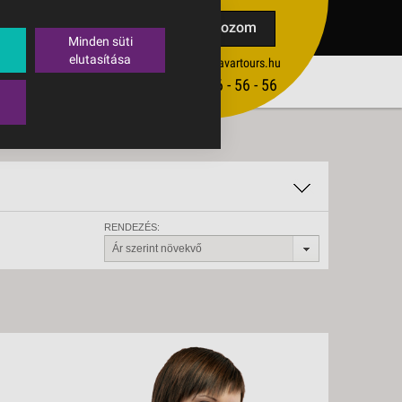
TAK
Feliratkozom
Minden süti
elutasítása
ertekesites@budavartours.hu
TIPPEK
(+36­ 1) 3 - 56 - 56 - 56
VISSZAJELZÉS KÜLDÉSE
RENDEZÉS:
Ár szerint növekvő