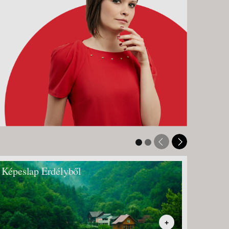
Képeslap Erdélyből
Kiránd
szurd
+