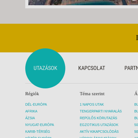
UTAZÁSOK
KAPCSOLAT
PART
Régiók
Téma szerint
Á
DÉL-EURÓPA
1 NAPOS UTAK
AFRIKA
TENGERPARTI NYARALÁS
ÁZSIA
REPÜLŐS KÖRUTAZÁS
NYUGAT-EURÓPA
EGZOTIKUS UTAZÁSOK
50
KARIB-TÉRSÉG
AKTÍV KIKAPCSOLÓDÁS
50