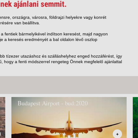
VETLEN
nek ajánlani semmit.
GERPARTI
LLÁSOK
nsre, országra, városra, földrajzi helyekre vagy konrét
résére van beállítva.
LLODÁK
SZDÁVAL
 a fentiek bármelyikével indítson keresést, majd nagyon
e a keresés eredményét a bal oldalon lévő oszlop
AVÁR TOURS
ZÁSOK
öbb tízezer utazáshoz és szálláshelyhez enged hozzáférést, így
, hogy a fenti módszerrel rengeteg Önnek megfelelő ajánlattal
Budapest Airport - bud:2020
+