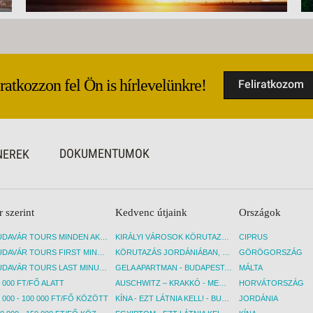
Iratkozzon fel Ön is hírlevelünkre!
Feliratkozom
DOKUMENTUMOK
NEREK
r szerint
Kedvenc útjaink
Országok
BUDAVÁR TOURS MINDEN AKCIÓS ÚT
KIRÁLYI VÁROSOK KÖRUTAZÁS KÖZVETLEN REPÜLŐJÁRATTAL - BUDAPEST, REPÜLŐ
CIPRUS
BUDAVÁR TOURS FIRST MINUTE AKCIÓS UTAK
KÖRUTAZÁS JORDÁNIÁBAN, HOLT-TENGERI PIHENÉSSEL - BUDAPEST, REPÜLŐ
GÖRÖGORSZÁG
BUDAVÁR TOURS LAST MINUTE AKCIÓS UTAK
GELA APARTMAN - BUDAPEST, REPÜLŐ
MÁLTA
 000 FT/FŐ ALATT
AUSCHWITZ – KRAKKÓ - MEGRÁZÓ IDŐUTAZÁS! - BUDAPEST, BUSZ
HORVÁTORSZÁG
 000 - 100 000 FT/FŐ KÖZÖTT
KÍNA - EZT LÁTNIA KELL! - BUDAPEST, REPÜLŐ
JORDÁNIA