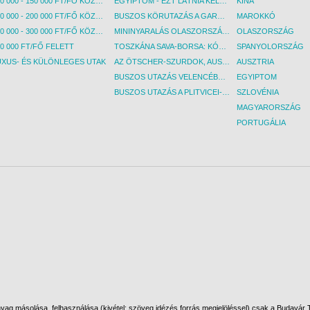
100 000 - 150 000 FT/FŐ KÖZÖTT
EGYIPTOM - EZT LÁTNIA KELL! - BUDAPEST, REPÜLŐ
KÍNA
150 000 - 200 000 FT/FŐ KÖZÖTT
BUSZOS KÖRUTAZÁS A GARDA-TÓ KÖRNYÉKÉN - BUDAPEST, BUSZ
MAROKKÓ
200 000 - 300 000 FT/FŐ KÖZÖTT
MININYARALÁS OLASZORSZÁGBAN: ÉSZAK-OLASZ GYÖNGYSZEMEK NYOMÁBAN - BUDAPEST, BUSZ
OLASZORSZÁG
0 000 FT/FŐ FELETT
TOSZKÁNA SAVA-BORSA: KÓSTOLÓK ÉS KULTURÁLIS UTAZÁS - BUDAPEST, BUSZ
SPANYOLORSZÁG
UXUS- ÉS KÜLÖNLEGES UTAK
AZ ÖTSCHER-SZURDOK, AUSZTRIA GRAND CANYONJA - BUDAPEST, BUSZ
AUSZTRIA
BUSZOS UTAZÁS VELENCÉBE - BUDAPEST, BUSZ
EGYIPTOM
BUSZOS UTAZÁS A PLITVICEI-TAVAK NEMZETI PARKBA - BUDAPEST, BUSZ
SZLOVÉNIA
MAGYARORSZÁG
PORTUGÁLIA
ag másolása, felhasználása (kivétel: szöveg idézés forrás megjelöléssel) csak a Budavár To