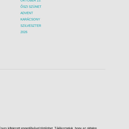
OKTÓBER 23.
ŐSZI SZÜNET
ADVENT
KARÁCSONY
SZILVESZTER
2026
urs kifejezett engedélyével történhet. Tájékoztatjuk, hogy az oldalon