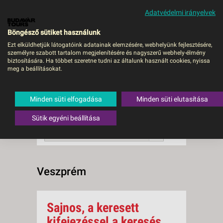
Adatvédelmi irányelvek
MENÜ
Böngésző sütiket használunk
Ezt elküldhetjük látogatóink adatainak elemzésére, webhelyünk fejlesztésére,
személyre szabott tartalom megjelenítésére és nagyszerű webhely-élmény
Veszprém
biztosítására. Ha többet szeretne tudni az általunk használt cookies, nyissa
meg a beállításokat.
0 db a keresésnek
Összesen
megfelelő utazást
találtunk.
Minden süti elfogadása
Minden süti elutasítása
A keresővel tovább szűkítheti a
találati listát!
Sütik egyéni beállítása
RENDEZÉS:
Ár szerint növekvő
Veszprém
Sajnos, a keresett
kifejezéssel a keresés