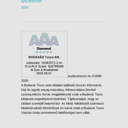
SZILVESZTER
2026
budavartours.hu ©1998-
2026.
A Budavár Tours web-oldalain található összes információ,
kép és egyéb anyag másolása, felhasználása (kivétel:
szöveg idézés forrás megjelöléssel) csak a Budavár Tours
kifejezett engedélyével történhet. Tájékoztatjuk, hogy az
oldalon szereplő helyesírási- és hibás feltöltésből származó
hibákból adódó félreértések és károk miatt a Budavár Tours
Utazási Iroda semminemű felelősséget nem vállal.