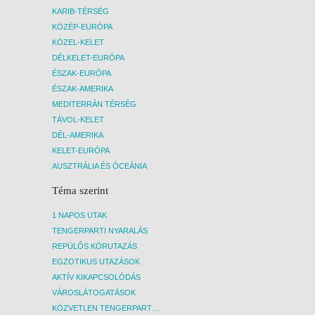
KARIB-TÉRSÉG
KÖZÉP-EURÓPA
KÖZEL-KELET
DÉLKELET-EURÓPA
ÉSZAK-EURÓPA
ÉSZAK-AMERIKA
MEDITERRÁN TÉRSÉG
TÁVOL-KELET
DÉL-AMERIKA
KELET-EURÓPA
AUSZTRÁLIA ÉS ÓCEÁNIA
Téma szerint
1 NAPOS UTAK
TENGERPARTI NYARALÁS
REPÜLŐS KÖRUTAZÁS
EGZOTIKUS UTAZÁSOK
AKTÍV KIKAPCSOLÓDÁS
VÁROSLÁTOGATÁSOK
KÖZVETLEN TENGERPARTI SZÁLLÁSOK