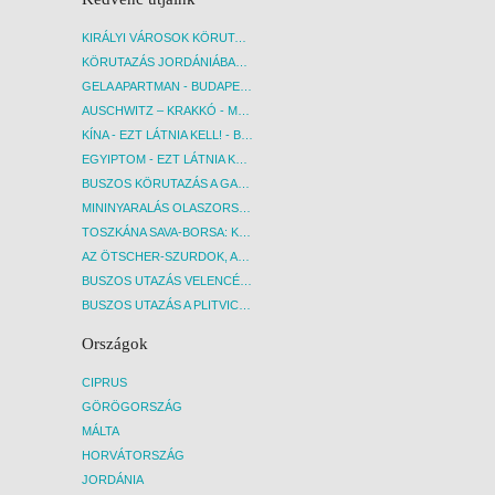
KIRÁLYI VÁROSOK KÖRUTAZÁS KÖZVETLEN REPÜLŐJÁRATTAL - BUDAPEST, REPÜLŐ
KÖRUTAZÁS JORDÁNIÁBAN, HOLT-TENGERI PIHENÉSSEL - BUDAPEST, REPÜLŐ
GELA APARTMAN - BUDAPEST, REPÜLŐ
AUSCHWITZ – KRAKKÓ - MEGRÁZÓ IDŐUTAZÁS! - BUDAPEST, BUSZ
KÍNA - EZT LÁTNIA KELL! - BUDAPEST, REPÜLŐ
EGYIPTOM - EZT LÁTNIA KELL! - BUDAPEST, REPÜLŐ
BUSZOS KÖRUTAZÁS A GARDA-TÓ KÖRNYÉKÉN - BUDAPEST, BUSZ
MININYARALÁS OLASZORSZÁGBAN: ÉSZAK-OLASZ GYÖNGYSZEMEK NYOMÁBAN - BUDAPEST, BUSZ
TOSZKÁNA SAVA-BORSA: KÓSTOLÓK ÉS KULTURÁLIS UTAZÁS - BUDAPEST, BUSZ
AZ ÖTSCHER-SZURDOK, AUSZTRIA GRAND CANYONJA - BUDAPEST, BUSZ
BUSZOS UTAZÁS VELENCÉBE - BUDAPEST, BUSZ
BUSZOS UTAZÁS A PLITVICEI-TAVAK NEMZETI PARKBA - BUDAPEST, BUSZ
Országok
CIPRUS
GÖRÖGORSZÁG
MÁLTA
HORVÁTORSZÁG
JORDÁNIA