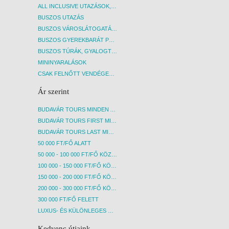
ALL INCLUSIVE UTAZÁSOK, NYARALÁSOK
BUSZOS UTAZÁS
BUSZOS VÁROSLÁTOGATÁSOK
BUSZOS GYEREKBARÁT PROGRAMOK
BUSZOS TÚRÁK, GYALOGTÚRÁK
MININYARALÁSOK
CSAK FELNŐTT VENDÉGEKET FOGADÓ SZÁLLÁSOK
Ár szerint
BUDAVÁR TOURS MINDEN AKCIÓS ÚT
BUDAVÁR TOURS FIRST MINUTE AKCIÓS UTAK
BUDAVÁR TOURS LAST MINUTE AKCIÓS UTAK
50 000 FT/FŐ ALATT
50 000 - 100 000 FT/FŐ KÖZÖTT
100 000 - 150 000 FT/FŐ KÖZÖTT
150 000 - 200 000 FT/FŐ KÖZÖTT
200 000 - 300 000 FT/FŐ KÖZÖTT
300 000 FT/FŐ FELETT
LUXUS- ÉS KÜLÖNLEGES UTAK
Kedvenc útjaink