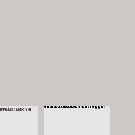
Találkozás szombat reggel 06:45 órakor
a
yi levendulaszüretre!: