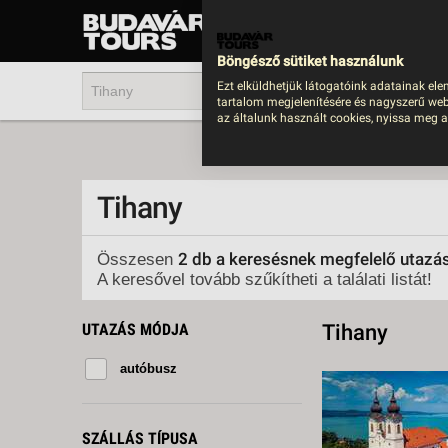
UTAZÁS
LAST MINUTE NYAR
Böngésző sütiket használunk
202
Ezt elküldhetjük látogatóink adatainak ele
tartalom megjelenítésére és nagyszerű web
BUS
az általunk használt cookies, nyissa meg a
TEN
ÜDÜ
Tihany
KÖR
CSA
2 db a keresésnek megfelelő utazá
Összesen
A keresővel tovább szűkítheti a találati listát!
UTA
IND
UTAZÁS MÓDJA
Tihany
AKT
autóbusz
EGZ
VÁR
SZÁLLÁS TÍPUSA