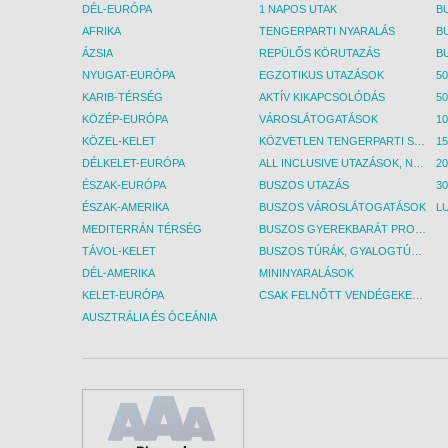
DÉL-EURÓPA
1 NAPOS UTAK
AFRIKA
TENGERPARTI NYARALÁS
ÁZSIA
REPÜLŐS KÖRUTAZÁS
NYUGAT-EURÓPA
EGZOTIKUS UTAZÁSOK
50
KARIB-TÉRSÉG
AKTÍV KIKAPCSOLÓDÁS
50
KÖZÉP-EURÓPA
VÁROSLÁTOGATÁSOK
KÖZEL-KELET
KÖZVETLEN TENGERPARTI SZÁLLÁSOK
DÉLKELET-EURÓPA
ALL INCLUSIVE UTAZÁSOK, NYARALÁSOK
ÉSZAK-EURÓPA
BUSZOS UTAZÁS
30
ÉSZAK-AMERIKA
BUSZOS VÁROSLÁTOGATÁSOK
L
MEDITERRÁN TÉRSÉG
BUSZOS GYEREKBARÁT PROGRAMOK
TÁVOL-KELET
BUSZOS TÚRÁK, GYALOGTÚRÁK
DÉL-AMERIKA
MININYARALÁSOK
KELET-EURÓPA
CSAK FELNŐTT VENDÉGEKET FOGADÓ SZÁLLÁSOK
AUSZTRÁLIA ÉS ÓCEÁNIA