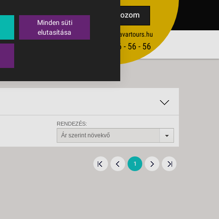
TAK
Feliratkozom
Minden süti
elutasítása
ertekesites@budavartours.hu
TIPPEK
(+36­ 1) 3 - 56 - 56 - 56
VISSZAJELZÉS KÜLDÉSE
RENDEZÉS:
Ár szerint növekvő
1