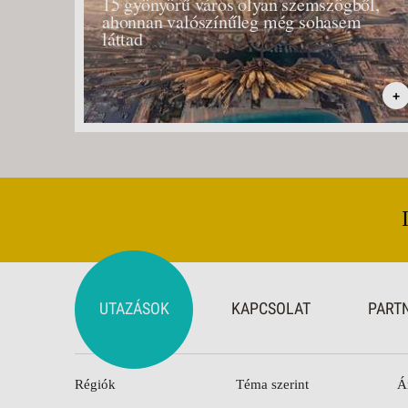
15 gyönyörű város olyan szemszögből,
ahonnan valószínűleg még sohasem
láttad
+
UTAZÁSOK
KAPCSOLAT
PART
Régiók
Téma szerint
Á