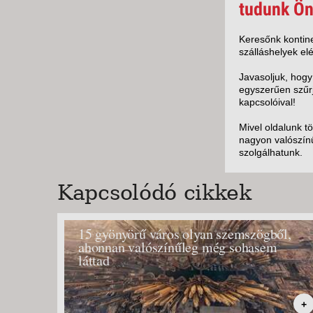
KÖZ
tudunk Ön
TEN
SZÁ
Keresőnk kontine
szálláshelyek elé
SZÁ
CSÚ
Javasoljuk, hogy
egyszerűen szűrj
BUD
kapcsolóival!
UTA
Mivel oldalunk t
nagyon valószínű
szolgálhatunk.
Kapcsolódó cikkek
15 gyönyörű város olyan szemszögből,
ahonnan valószínűleg még sohasem
láttad
+