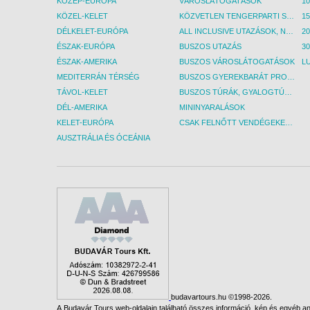
KÖZÉP-EURÓPA
VÁROSLÁTOGATÁSOK
KÖZEL-KELET
KÖZVETLEN TENGERPARTI SZÁLLÁSOK
DÉLKELET-EURÓPA
ALL INCLUSIVE UTAZÁSOK, NYARALÁSOK
ÉSZAK-EURÓPA
BUSZOS UTAZÁS
30
ÉSZAK-AMERIKA
BUSZOS VÁROSLÁTOGATÁSOK
L
MEDITERRÁN TÉRSÉG
BUSZOS GYEREKBARÁT PROGRAMOK
TÁVOL-KELET
BUSZOS TÚRÁK, GYALOGTÚRÁK
DÉL-AMERIKA
MININYARALÁSOK
KELET-EURÓPA
CSAK FELNŐTT VENDÉGEKET FOGADÓ SZÁLLÁSOK
AUSZTRÁLIA ÉS ÓCEÁNIA
budavartours.hu ©1998-2026.
A Budavár Tours web-oldalain található összes információ, kép és egyéb any