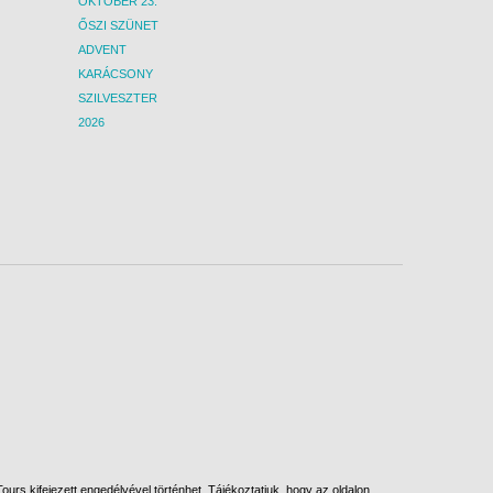
OKTÓBER 23.
ŐSZI SZÜNET
ADVENT
KARÁCSONY
SZILVESZTER
2026
urs kifejezett engedélyével történhet. Tájékoztatjuk, hogy az oldalon