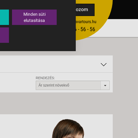
TAK
Feliratkozom
Minden süti
elutasítása
ertekesites@budavartours.hu
TIPPEK
(+36­ 1) 3 - 56 - 56 - 56
VISSZAJELZÉS KÜLDÉSE
RENDEZÉS:
Ár szerint növekvő