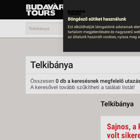
UTAZÁS
LAST MINUTE NYAR
Böngésző sütiket használunk
202
Ezt elküldhetjük látogatóink adatainak ele
tartalom megjelenítésére és nagyszerű web
BUS
az általunk használt cookies, nyissa meg a
TEN
ÜDÜ
Telkibánya
KÖR
CSA
0 db a keresésnek megfelelő utazá
Összesen
A keresővel tovább szűkítheti a találati listát!
UTA
IND
Telkibánya
AKT
EGZ
Sajnos, a 
VÁR
volt siker