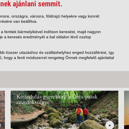
VETLEN
nek ajánlani semmit.
GERPARTI
LLÁSOK
nsre, országra, városra, földrajzi helyekre vagy konrét
résére van beállítva.
LLODÁK
SZDÁVAL
 a fentiek bármelyikével indítson keresést, majd nagyon
e a keresés eredményét a bal oldalon lévő oszlop
AVÁR TOURS
ZÁSOK
öbb tízezer utazáshoz és szálláshelyhez enged hozzáférést, így
, hogy a fenti módszerrel rengeteg Önnek megfelelő ajánlattal
Kirándulás gyerekkel: a Dera-patak
szurdokvölgye
+