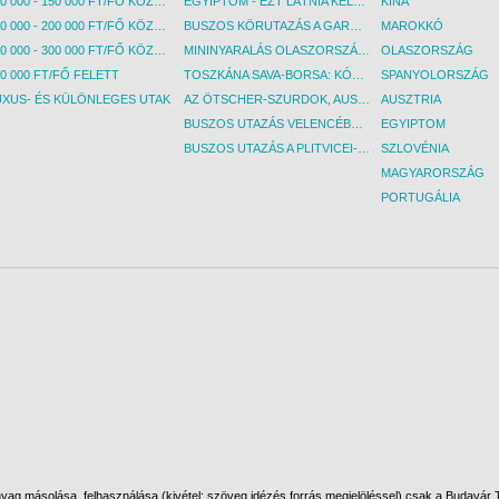
100 000 - 150 000 FT/FŐ KÖZÖTT
EGYIPTOM - EZT LÁTNIA KELL! - BUDAPEST, REPÜLŐ
KÍNA
150 000 - 200 000 FT/FŐ KÖZÖTT
BUSZOS KÖRUTAZÁS A GARDA-TÓ KÖRNYÉKÉN - BUDAPEST, BUSZ
MAROKKÓ
200 000 - 300 000 FT/FŐ KÖZÖTT
MININYARALÁS OLASZORSZÁGBAN: ÉSZAK-OLASZ GYÖNGYSZEMEK NYOMÁBAN - BUDAPEST, BUSZ
OLASZORSZÁG
0 000 FT/FŐ FELETT
TOSZKÁNA SAVA-BORSA: KÓSTOLÓK ÉS KULTURÁLIS UTAZÁS - BUDAPEST, BUSZ
SPANYOLORSZÁG
UXUS- ÉS KÜLÖNLEGES UTAK
AZ ÖTSCHER-SZURDOK, AUSZTRIA GRAND CANYONJA - BUDAPEST, BUSZ
AUSZTRIA
BUSZOS UTAZÁS VELENCÉBE - BUDAPEST, BUSZ
EGYIPTOM
BUSZOS UTAZÁS A PLITVICEI-TAVAK NEMZETI PARKBA - BUDAPEST, BUSZ
SZLOVÉNIA
MAGYARORSZÁG
PORTUGÁLIA
ag másolása, felhasználása (kivétel: szöveg idézés forrás megjelöléssel) csak a Budavár To