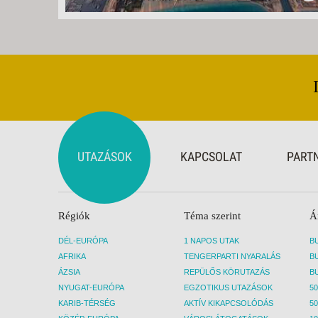
UTAZÁSOK
KAPCSOLAT
PART
Régiók
Téma szerint
Á
DÉL-EURÓPA
1 NAPOS UTAK
AFRIKA
TENGERPARTI NYARALÁS
ÁZSIA
REPÜLŐS KÖRUTAZÁS
NYUGAT-EURÓPA
EGZOTIKUS UTAZÁSOK
50
KARIB-TÉRSÉG
AKTÍV KIKAPCSOLÓDÁS
50