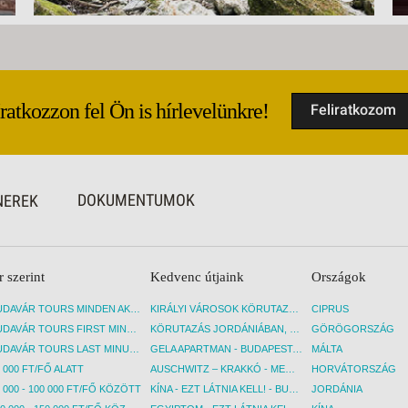
Iratkozzon fel Ön is hírlevelünkre!
Feliratkozom
DOKUMENTUMOK
NEREK
r szerint
Kedvenc útjaink
Országok
BUDAVÁR TOURS MINDEN AKCIÓS ÚT
KIRÁLYI VÁROSOK KÖRUTAZÁS KÖZVETLEN REPÜLŐJÁRATTAL - BUDAPEST, REPÜLŐ
CIPRUS
BUDAVÁR TOURS FIRST MINUTE AKCIÓS UTAK
KÖRUTAZÁS JORDÁNIÁBAN, HOLT-TENGERI PIHENÉSSEL - BUDAPEST, REPÜLŐ
GÖRÖGORSZÁG
BUDAVÁR TOURS LAST MINUTE AKCIÓS UTAK
GELA APARTMAN - BUDAPEST, REPÜLŐ
MÁLTA
 000 FT/FŐ ALATT
AUSCHWITZ – KRAKKÓ - MEGRÁZÓ IDŐUTAZÁS! - BUDAPEST, BUSZ
HORVÁTORSZÁG
 000 - 100 000 FT/FŐ KÖZÖTT
KÍNA - EZT LÁTNIA KELL! - BUDAPEST, REPÜLŐ
JORDÁNIA