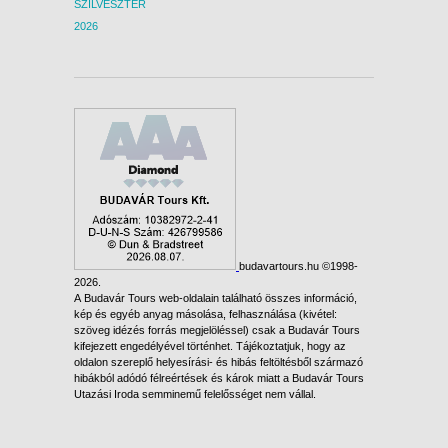
SZILVESZTER
2026
budavartours.hu ©1998-
2026.
A Budavár Tours web-oldalain található összes információ,
kép és egyéb anyag másolása, felhasználása (kivétel:
szöveg idézés forrás megjelöléssel) csak a Budavár Tours
kifejezett engedélyével történhet. Tájékoztatjuk, hogy az
oldalon szereplő helyesírási- és hibás feltöltésből származó
hibákból adódó félreértések és károk miatt a Budavár Tours
Utazási Iroda semminemű felelősséget nem vállal.