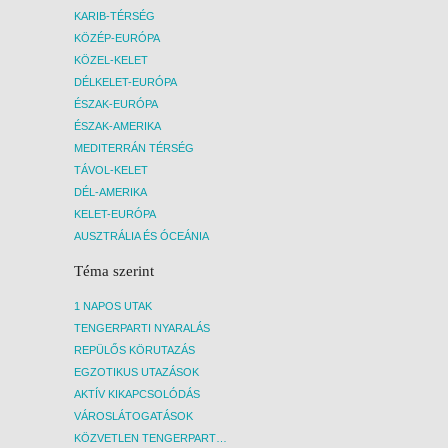
KARIB-TÉRSÉG
KÖZÉP-EURÓPA
KÖZEL-KELET
DÉLKELET-EURÓPA
ÉSZAK-EURÓPA
ÉSZAK-AMERIKA
MEDITERRÁN TÉRSÉG
TÁVOL-KELET
DÉL-AMERIKA
KELET-EURÓPA
AUSZTRÁLIA ÉS ÓCEÁNIA
Téma szerint
1 NAPOS UTAK
TENGERPARTI NYARALÁS
REPÜLŐS KÖRUTAZÁS
EGZOTIKUS UTAZÁSOK
AKTÍV KIKAPCSOLÓDÁS
VÁROSLÁTOGATÁSOK
KÖZVETLEN TENGERPARTI SZÁLLÁSOK