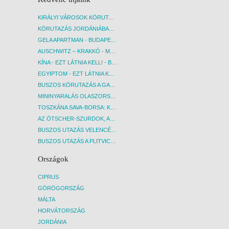
KIRÁLYI VÁROSOK KÖRUTAZÁS KÖZVETLEN REPÜLŐJÁRATTAL - BUDAPEST, REPÜLŐ
KÖRUTAZÁS JORDÁNIÁBAN, HOLT-TENGERI PIHENÉSSEL - BUDAPEST, REPÜLŐ
GELA APARTMAN - BUDAPEST, REPÜLŐ
AUSCHWITZ – KRAKKÓ - MEGRÁZÓ IDŐUTAZÁS! - BUDAPEST, BUSZ
KÍNA - EZT LÁTNIA KELL! - BUDAPEST, REPÜLŐ
EGYIPTOM - EZT LÁTNIA KELL! - BUDAPEST, REPÜLŐ
BUSZOS KÖRUTAZÁS A GARDA-TÓ KÖRNYÉKÉN - BUDAPEST, BUSZ
MININYARALÁS OLASZORSZÁGBAN: ÉSZAK-OLASZ GYÖNGYSZEMEK NYOMÁBAN - BUDAPEST, BUSZ
TOSZKÁNA SAVA-BORSA: KÓSTOLÓK ÉS KULTURÁLIS UTAZÁS - BUDAPEST, BUSZ
AZ ÖTSCHER-SZURDOK, AUSZTRIA GRAND CANYONJA - BUDAPEST, BUSZ
BUSZOS UTAZÁS VELENCÉBE - BUDAPEST, BUSZ
BUSZOS UTAZÁS A PLITVICEI-TAVAK NEMZETI PARKBA - BUDAPEST, BUSZ
Országok
CIPRUS
GÖRÖGORSZÁG
MÁLTA
HORVÁTORSZÁG
JORDÁNIA