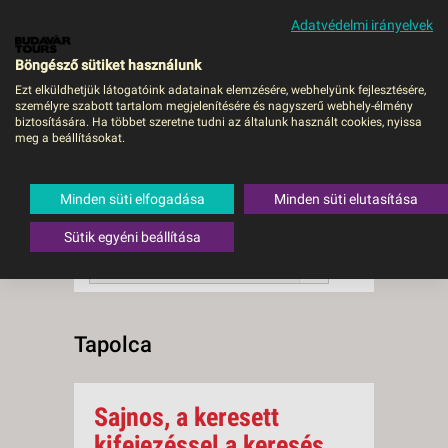
Adatvédelmi irányelvek
MENÜ
Böngésző sütiket használunk
Ezt elküldhetjük látogatóink adatainak elemzésére, webhelyünk fejlesztésére,
személyre szabott tartalom megjelenítésére és nagyszerű webhely-élmény
Tapolca
biztosítására. Ha többet szeretne tudni az általunk használt cookies, nyissa
meg a beállításokat.
0 db a keresésnek
Összesen
megfelelő utazást
találtunk.
Minden süti elfogadása
Minden süti elutasítása
A keresővel tovább szűkítheti a
találati listát!
Sütik egyéni beállítása
RENDEZÉS:
Ár szerint növekvő
Tapolca
Sajnos, a keresett
kifejezéssel a keresés