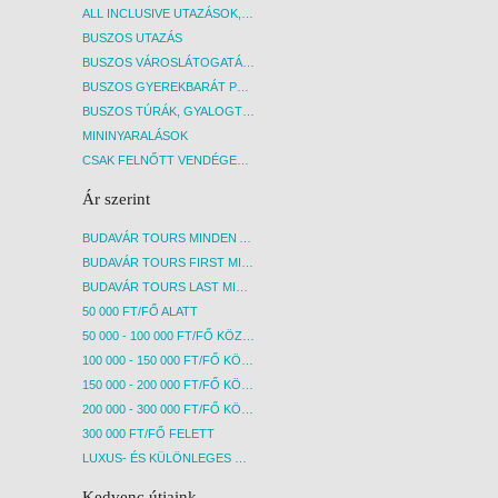
ALL INCLUSIVE UTAZÁSOK, NYARALÁSOK
BUSZOS UTAZÁS
BUSZOS VÁROSLÁTOGATÁSOK
BUSZOS GYEREKBARÁT PROGRAMOK
BUSZOS TÚRÁK, GYALOGTÚRÁK
MININYARALÁSOK
CSAK FELNŐTT VENDÉGEKET FOGADÓ SZÁLLÁSOK
Ár szerint
BUDAVÁR TOURS MINDEN AKCIÓS ÚT
BUDAVÁR TOURS FIRST MINUTE AKCIÓS UTAK
BUDAVÁR TOURS LAST MINUTE AKCIÓS UTAK
50 000 FT/FŐ ALATT
50 000 - 100 000 FT/FŐ KÖZÖTT
100 000 - 150 000 FT/FŐ KÖZÖTT
150 000 - 200 000 FT/FŐ KÖZÖTT
200 000 - 300 000 FT/FŐ KÖZÖTT
300 000 FT/FŐ FELETT
LUXUS- ÉS KÜLÖNLEGES UTAK
Kedvenc útjaink