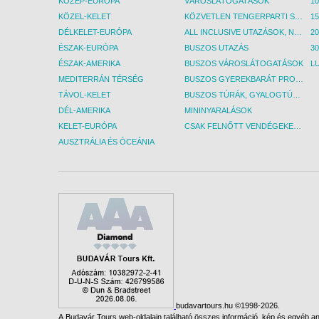
KÖZÉP-EURÓPA
VÁROSLÁTOGATÁSOK
KÖZEL-KELET
KÖZVETLEN TENGERPARTI SZÁLLÁSOK
DÉLKELET-EURÓPA
ALL INCLUSIVE UTAZÁSOK, NYARALÁSOK
ÉSZAK-EURÓPA
BUSZOS UTAZÁS
30
ÉSZAK-AMERIKA
BUSZOS VÁROSLÁTOGATÁSOK
L
MEDITERRÁN TÉRSÉG
BUSZOS GYEREKBARÁT PROGRAMOK
TÁVOL-KELET
BUSZOS TÚRÁK, GYALOGTÚRÁK
DÉL-AMERIKA
MININYARALÁSOK
KELET-EURÓPA
CSAK FELNŐTT VENDÉGEKET FOGADÓ SZÁLLÁSOK
AUSZTRÁLIA ÉS ÓCEÁNIA
budavartours.hu ©1998-2026.
A Budavár Tours web-oldalain található összes információ, kép és egyéb any