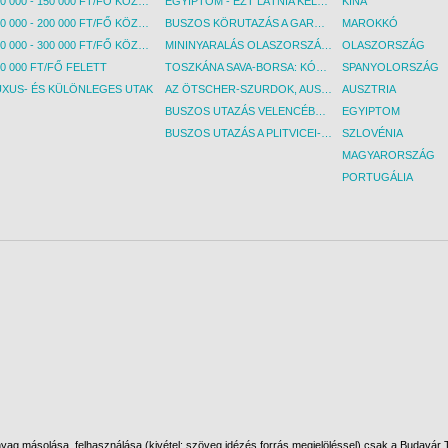
100 000 - 150 000 FT/FŐ KÖZÖTT
EGYIPTOM - EZT LÁTNIA KELL! - BUDAPEST, REPÜLŐ
KÍNA
150 000 - 200 000 FT/FŐ KÖZÖTT
BUSZOS KÖRUTAZÁS A GARDA-TÓ KÖRNYÉKÉN - BUDAPEST, BUSZ
MAROKKÓ
200 000 - 300 000 FT/FŐ KÖZÖTT
MININYARALÁS OLASZORSZÁGBAN: ÉSZAK-OLASZ GYÖNGYSZEMEK NYOMÁBAN - BUDAPEST, BUSZ
OLASZORSZÁG
0 000 FT/FŐ FELETT
TOSZKÁNA SAVA-BORSA: KÓSTOLÓK ÉS KULTURÁLIS UTAZÁS - BUDAPEST, BUSZ
SPANYOLORSZÁG
UXUS- ÉS KÜLÖNLEGES UTAK
AZ ÖTSCHER-SZURDOK, AUSZTRIA GRAND CANYONJA - BUDAPEST, BUSZ
AUSZTRIA
BUSZOS UTAZÁS VELENCÉBE - BUDAPEST, BUSZ
EGYIPTOM
BUSZOS UTAZÁS A PLITVICEI-TAVAK NEMZETI PARKBA - BUDAPEST, BUSZ
SZLOVÉNIA
MAGYARORSZÁG
PORTUGÁLIA
ag másolása, felhasználása (kivétel: szöveg idézés forrás megjelöléssel) csak a Budavár To