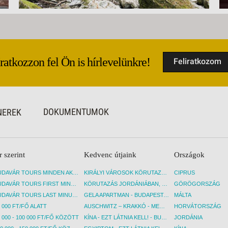
Iratkozzon fel Ön is hírlevelünkre!
Feliratkozom
DOKUMENTUMOK
NEREK
r szerint
Kedvenc útjaink
Országok
BUDAVÁR TOURS MINDEN AKCIÓS ÚT
KIRÁLYI VÁROSOK KÖRUTAZÁS KÖZVETLEN REPÜLŐJÁRATTAL - BUDAPEST, REPÜLŐ
CIPRUS
BUDAVÁR TOURS FIRST MINUTE AKCIÓS UTAK
KÖRUTAZÁS JORDÁNIÁBAN, HOLT-TENGERI PIHENÉSSEL - BUDAPEST, REPÜLŐ
GÖRÖGORSZÁG
BUDAVÁR TOURS LAST MINUTE AKCIÓS UTAK
GELA APARTMAN - BUDAPEST, REPÜLŐ
MÁLTA
 000 FT/FŐ ALATT
AUSCHWITZ – KRAKKÓ - MEGRÁZÓ IDŐUTAZÁS! - BUDAPEST, BUSZ
HORVÁTORSZÁG
 000 - 100 000 FT/FŐ KÖZÖTT
KÍNA - EZT LÁTNIA KELL! - BUDAPEST, REPÜLŐ
JORDÁNIA