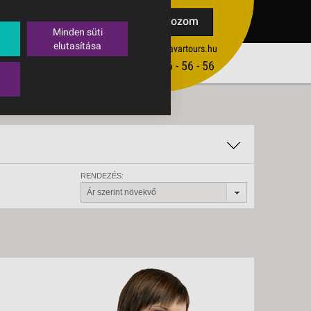
TAK
Feliratkozom
Minden süti
elutasítása
ertekesites@budavartours.hu
TIPPEK
(+36­ 1) 3 - 56 - 56 - 56
VISSZAJELZÉS KÜLDÉSE
RENDEZÉS:
Ár szerint növekvő