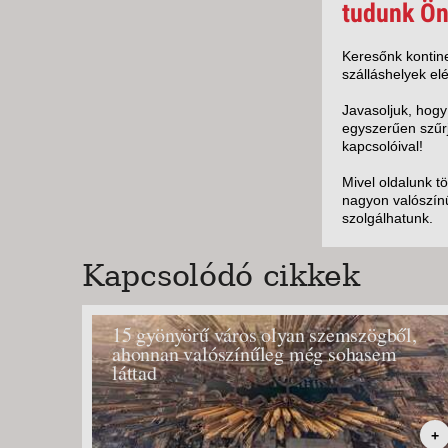
KÖZ
tudunk Ön
TEN
SZÁ
Keresőnk kontine
szálláshelyek elé
SZÁ
CSÚ
Javasoljuk, hogy
egyszerűen szűrj
BUD
kapcsolóival!
UTA
Mivel oldalunk t
nagyon valószínű
szolgálhatunk.
Kapcsolódó cikkek
15 gyönyörű város olyan szemszögből,
ahonnan valószínűleg még sohasem
láttad
+