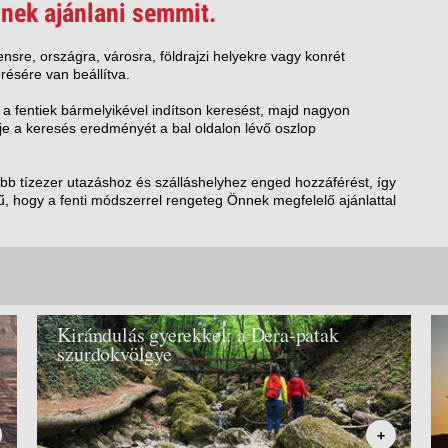
VETLEN
nek ajánlani semmit.
GERPARTI
LLÁSOK
nsre, országra, városra, földrajzi helyekre vagy konrét
résére van beállítva.
LLODÁK
SZDÁVAL
 a fentiek bármelyikével indítson keresést, majd nagyon
e a keresés eredményét a bal oldalon lévő oszlop
AVÁR TOURS
ZÁSOK
öbb tízezer utazáshoz és szálláshelyhez enged hozzáférést, így
, hogy a fenti módszerrel rengeteg Önnek megfelelő ajánlattal
Kirándulás gyerekkel: a Dera-patak
szurdokvölgye
+