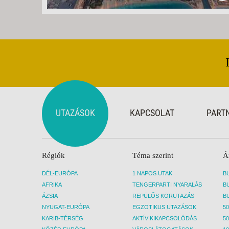
UTAZÁSOK
KAPCSOLAT
PART
Régiók
Téma szerint
Á
DÉL-EURÓPA
1 NAPOS UTAK
AFRIKA
TENGERPARTI NYARALÁS
ÁZSIA
REPÜLŐS KÖRUTAZÁS
NYUGAT-EURÓPA
EGZOTIKUS UTAZÁSOK
50
KARIB-TÉRSÉG
AKTÍV KIKAPCSOLÓDÁS
50