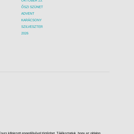
OKTÓBER 23.
ŐSZI SZÜNET
ADVENT
KARÁCSONY
SZILVESZTER
2026
urs kifejezett engedélyével történhet. Tájékoztatjuk, hogy az oldalon