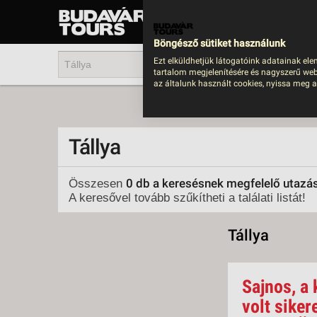
UTAZÁS
LAST MINUTE NYAR
Böngésző sütiket használunk
202
Ezt elküldhetjük látogatóink adatainak ele
tartalom megjelenítésére és nagyszerű web
BUS
az általunk használt cookies, nyissa meg a
TEN
ÜDÜ
Tállya
KÖR
CSA
0 db a keresésnek megfelelő utazá
Összesen
A keresővel tovább szűkítheti a találati listát!
UTA
IND
Tállya
AKT
EGZ
Sajnos, a 
VÁR
volt siker