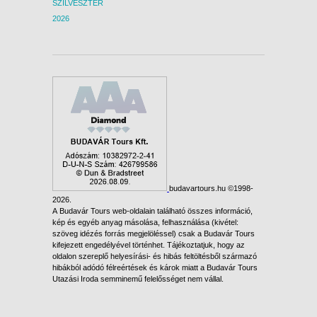
SZILVESZTER
2026
budavartours.hu ©1998-
2026.
A Budavár Tours web-oldalain található összes információ,
kép és egyéb anyag másolása, felhasználása (kivétel:
szöveg idézés forrás megjelöléssel) csak a Budavár Tours
kifejezett engedélyével történhet. Tájékoztatjuk, hogy az
oldalon szereplő helyesírási- és hibás feltöltésből származó
hibákból adódó félreértések és károk miatt a Budavár Tours
Utazási Iroda semminemű felelősséget nem vállal.