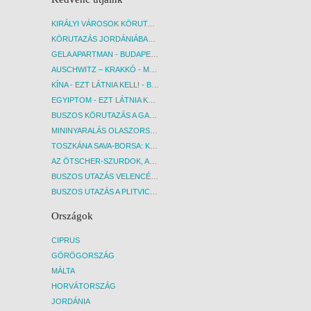
KIRÁLYI VÁROSOK KÖRUTAZÁS KÖZVETLEN REPÜLŐJÁRATTAL - BUDAPEST, REPÜLŐ
KÖRUTAZÁS JORDÁNIÁBAN, HOLT-TENGERI PIHENÉSSEL - BUDAPEST, REPÜLŐ
GELA APARTMAN - BUDAPEST, REPÜLŐ
AUSCHWITZ – KRAKKÓ - MEGRÁZÓ IDŐUTAZÁS! - BUDAPEST, BUSZ
KÍNA - EZT LÁTNIA KELL! - BUDAPEST, REPÜLŐ
EGYIPTOM - EZT LÁTNIA KELL! - BUDAPEST, REPÜLŐ
BUSZOS KÖRUTAZÁS A GARDA-TÓ KÖRNYÉKÉN - BUDAPEST, BUSZ
MININYARALÁS OLASZORSZÁGBAN: ÉSZAK-OLASZ GYÖNGYSZEMEK NYOMÁBAN - BUDAPEST, BUSZ
TOSZKÁNA SAVA-BORSA: KÓSTOLÓK ÉS KULTURÁLIS UTAZÁS - BUDAPEST, BUSZ
AZ ÖTSCHER-SZURDOK, AUSZTRIA GRAND CANYONJA - BUDAPEST, BUSZ
BUSZOS UTAZÁS VELENCÉBE - BUDAPEST, BUSZ
BUSZOS UTAZÁS A PLITVICEI-TAVAK NEMZETI PARKBA - BUDAPEST, BUSZ
Országok
CIPRUS
GÖRÖGORSZÁG
MÁLTA
HORVÁTORSZÁG
JORDÁNIA