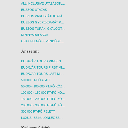
ALL INCLUSIVE UTAZÁSOK, NYARALÁSOK
BUSZOS UTAZÁS
BUSZOS VÁROSLÁTOGATÁSOK
BUSZOS GYEREKBARÁT PROGRAMOK
BUSZOS TÚRÁK, GYALOGTÚRÁK
MININYARALÁSOK
CSAK FELNŐTT VENDÉGEKET FOGADÓ SZÁLLÁSOK
Ár szerint
BUDAVÁR TOURS MINDEN AKCIÓS ÚT
BUDAVÁR TOURS FIRST MINUTE AKCIÓS UTAK
BUDAVÁR TOURS LAST MINUTE AKCIÓS UTAK
50 000 FT/FŐ ALATT
50 000 - 100 000 FT/FŐ KÖZÖTT
100 000 - 150 000 FT/FŐ KÖZÖTT
150 000 - 200 000 FT/FŐ KÖZÖTT
200 000 - 300 000 FT/FŐ KÖZÖTT
300 000 FT/FŐ FELETT
LUXUS- ÉS KÜLÖNLEGES UTAK
Kedvenc útjaink