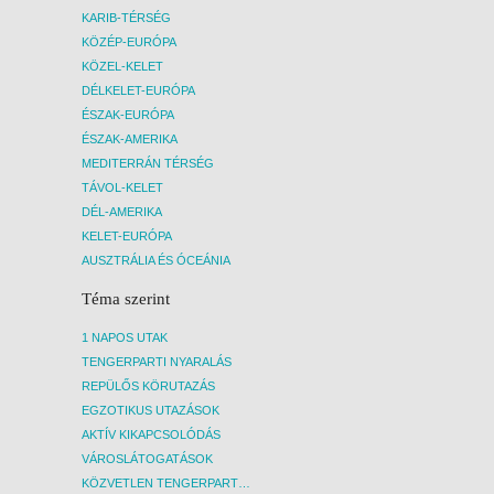
KARIB-TÉRSÉG
KÖZÉP-EURÓPA
KÖZEL-KELET
DÉLKELET-EURÓPA
ÉSZAK-EURÓPA
ÉSZAK-AMERIKA
MEDITERRÁN TÉRSÉG
TÁVOL-KELET
DÉL-AMERIKA
KELET-EURÓPA
AUSZTRÁLIA ÉS ÓCEÁNIA
Téma szerint
1 NAPOS UTAK
TENGERPARTI NYARALÁS
REPÜLŐS KÖRUTAZÁS
EGZOTIKUS UTAZÁSOK
AKTÍV KIKAPCSOLÓDÁS
VÁROSLÁTOGATÁSOK
KÖZVETLEN TENGERPARTI SZÁLLÁSOK